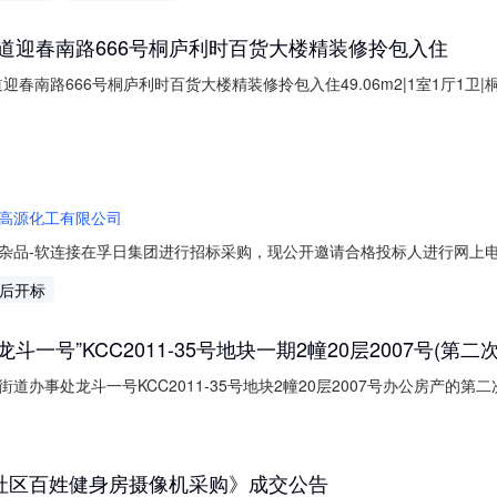
道迎春南路666号桐庐利时百货大楼精装修拎包入住
春南路666号桐庐利时百货大楼精装修拎包入住49.06m2|1室1厅1卫
业类型商业用房房屋用途商业公寓小区名称利时凌江名庭当前租赁情况未出
3-02房源类型二手房装修程度精装修产权年限其他标的物描述1、本标的
高源化工有限公司
-软连接在孚日集团进行招标采购，现公开邀请合格投标人进行网上电子投标。
间：,2026-08-15物资名称及数量：请点击左下角物资明细表查看。
天后开标
、竞价、询比价项目即认为对外我公司项目内容予以认可，项目内容为合
号”KCC2011-35号地块一期2幢20层2007号(第二
办事处龙斗一号KCC2011-35号地块2幢20层2007号办公房产的第二
西山区人民法院阿里巴巴网络司法拍卖平台（法院账户名：昆明市西山区人民法院，网址：
呈贡区龙城街道办事处龙斗一号KCC2011-35号地块2幢20层200
社区百姓健身房摄像机采购》成交公告