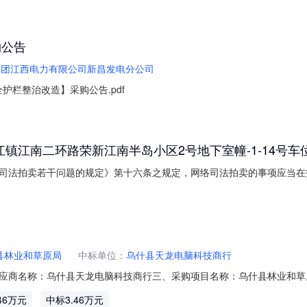
购公告
集团江西电力有限公司新昌发电分公司
护栏整治改造】采购公告.pdf
江南二环路荣新江南半岛小区2号地下室幢-1-14号车位
司法拍卖若干问题的规定》第十六条之规定，网络司法拍卖的事项应当在
书面明确放弃权利的，可以不通知。无法通知的，应当在网络司法拍卖平
行人、被执行人电话空号，未通知到。特此公示。变卖公告重庆市涪陵区人民法
县林业和草原局
中标单位：
乌什县天龙电脑科技商行
名称：乌什县天龙电脑科技商行三、采购项目名称：乌什县林业和草原局服务市
602六、合同内容：序号标项名称规格型号单位数量单价(元)总价(元)1房屋修缮
46万元
中标3.46万元
采购人名称：乌什县林业和草原局联系人：努比艳·库尔班联系电话：1357