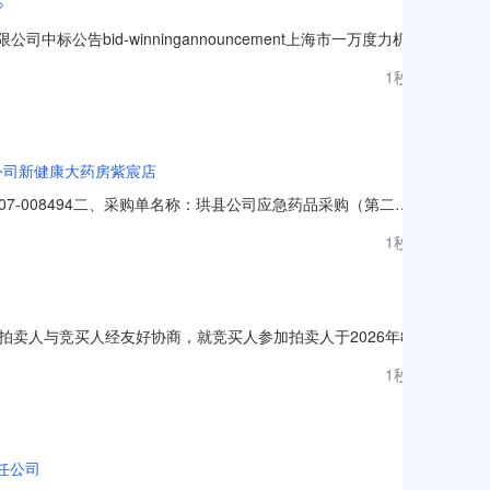
公告bid-winningannouncement上海市一万度力机电
上已完成评标工作，现将中标结果公示如下：
1秒前
公司新健康大药房紫宸店
7-008494二、采购单名称：珙县公司应急药品采购（第二
六、成交供应商：重庆医药集团宜宾医药有限公司新健康大药
1秒前
）内服药品13%内服药品件100重庆医药集团宜宾医药有限公
卖人与竞买人经友好协商，就竞买人参加拍卖人于2026年8月
1、本拍卖须知依照《中华人民共和国拍卖法》和有关规定所制
1秒前
有规定的，竞买人应当具备规定的条件。3、竞买人一经注册参
任公司