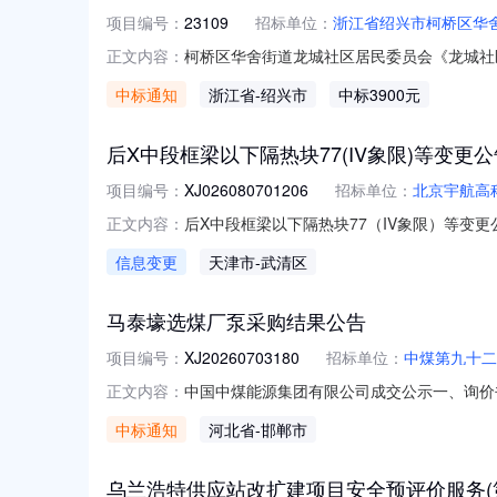
项目编号：
23109
招标单位：
浙江省绍兴市柯桥区华
柯桥区华舍街道龙城社区居民委员会《龙城社
正文内容：
民委员会采购方式：网上竞价中标单位：绍兴灵迅科
中标通知
浙江省
-绍兴市
中标3900元
后X中段框梁以下隔热块77(IV象限)等变更公
项目编号：
XJ026080701206
招标单位：
北京宇航高
后X中段框梁以下隔热块77（IV象限）等变更
正文内容：
料有限公司天津分公司发布时间2026-08-081
信息变更
天津市
-武清区
13717952856变更内容场次结束时间调整至2026-
马泰壕选煤厂泵采购结果公告
项目编号：
XJ20260703180
招标单位：
中煤第九十二
中国中煤能源集团有限公司成交公示一、询价书
正文内容：
同谈判后确定特此公告。采购单位：中煤第九十二工
中标通知
河北省
-邯郸市
泵|WQD|220|1.5kw|15m|20m3台1.0132026
乌兰浩特供应站改扩建项目安全预评价服务(