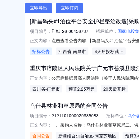
立即导出
立即订阅
[新昌码头#1泊位平台安全护栏整治改造]采
项目编号：
P-XJ-26-00456737
招标单位：
国家电投
点击查看公告内容:【新昌码头#1泊位平台安全
正文内容：
招标公告
江西省
-南昌市
4天后投标截止
重庆市涪陵区人民法院关于广元市苍溪县陵江镇
公示栏根据最高人民法院《关于人民法院网络
正文内容：
式，通知当事人、已知优先购买权人。权利人
四川省
-广元市
预算2.25万元
20天后开标
次司法拍卖已按前述规定通知到了案件的申请执
外）在淘宝网司法拍卖网络平台上（网
乌什县林业和草原局的合同公告
项目编号：
2121101000029685083
招标单位：
乌什
一、采购人名称：乌什县林业和草原局二、供应商
正文内容：
五、合同编号：11N01056657720269
合同公告
新疆维吾尔自治区
-阿克苏地区
预算3.
它事项：详见附件中的合同文件八、联系方式1、