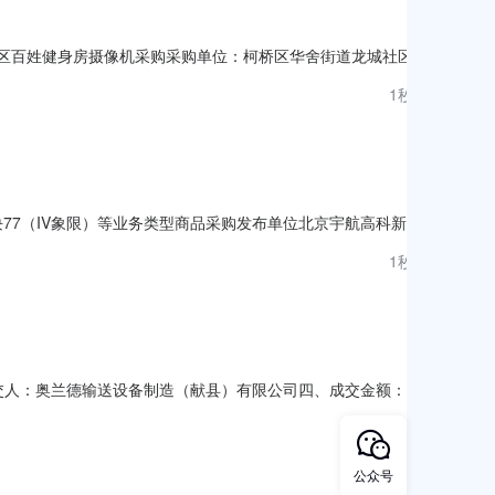
社区百姓健身房摄像机采购采购单位：柯桥区华舍街道龙城社区居
08-08
1秒前
热块77（IV象限）等业务类型商品采购发布单位北京宇航高科新材
后X中段框梁以下隔热块77（IV象限）等联系人曹旺联系电话
1秒前
、成交人：奥兰德输送设备制造（献县）有限公司四、成交金额：合
量单位采购数量税率交货日期391503902851潜污
1秒前
公众号