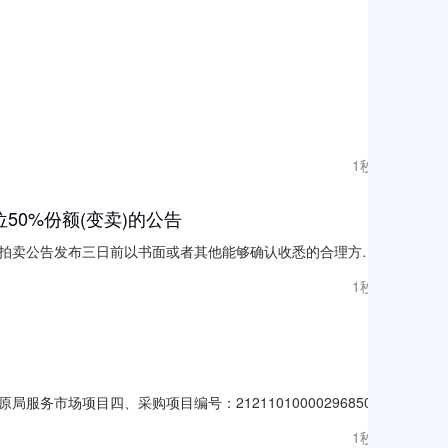
1秒前
50%份额(变卖)的公告
拍卖公告发布三日前以书面或者其他能够确认收悉的合理方
台公示并说明无法通知的理由，公示满五日视为已经通知。本
1秒前
院将于2026年8月28日10:00起（变卖期60日，延时除
场项目四、采购项目编号：2121101000029685083
详见附件次1.003460034600服务要求或标的基本概况：七、其
1秒前
9921920传真：/地址：乌什县新