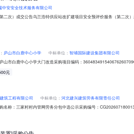
诚中安安全技术服务有限公司
第二次）成交公告乌兰浩特供应站改扩建项目安全预评价服务（第二次）
005013015351三、采购单位/采购人：内蒙分公司工程项目部四、
民币公示起止时间：2026年08月08日-2026年08月09日
：
庐山市白鹿中心小学
中标单位：
智埔国际建设集团有限公司
市白鹿中心小学大门改造采购项目编码：3604834915406762607
大门改造合同编号：3604834915406762607090815合同总金额：
500元
31日服务内容：根据校方提供情况合理编制庐山市白鹿中心小学大门改造项目
建筑工程有限公司
中标单位：
河北建兴建筑劳务有限责任公司
名称：三家村村内管网劳务分包中选公示采购编号：CG202607180
6-08-08公示结束时间：2026-08-09说明：供应方或者其他利害关系
组-河北建兴建筑劳务有限责任公司398718.2
装置]采购公告