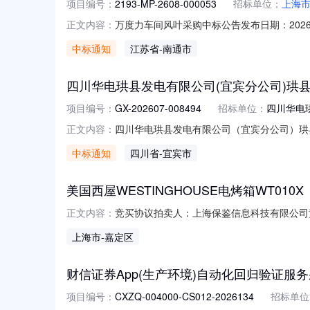
项目编号：
2193-MP-2608-000053
招标单位：
上海
万度力车间风叶采购中标公告发布日期：2026-0
正文内容：
工程有限公司就万度力车间风叶进行了网上电
中标通知
江苏省
-南通市
##purchasedepartment##hasconductedonlin
四川华电珙县发电有限公司(宜宾分公司)珙
项目编号：
GX-202607-008494
招标单位：
四川华电
四川华电珙县发电有限公司（宜宾分公司）珙县
正文内容：
次）三、采购代理机构：四川华电珙县发电有
中标通知
四川省
-宜宾市
房紫宸店七、采购清单序号采购人物资名称税
司新健康大药房紫宸店2四川华
美国西屋WESTINGHOUSE电烤箱WT010X
竞买协议拍卖人：上海保鉴信息科技有限公司
正文内容：
举办的网络在线拍卖会，竞买拍卖标的事宜，
上海市
-嘉定区
定。2、竞买人应当是依法登记注册的公司法
拍，即表示同意遵守和认可本拍卖规则。
财信证券App(生产环境)自动化回归验证服
项目编号：
CXZQ-004000-CS012-2026134
招标单位