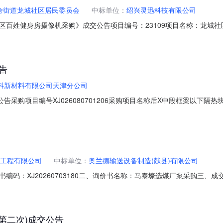
舍街道龙城社区居民委员会
中标单位：
绍兴灵迅科技有限公司
区百姓健身房摄像机采购》成交公告项目编号：23109项目名称：龙城
技有限公司中标价格：3900.00元绍兴市柯桥区农村产权交易网2026-
告
科新材料有限公司天津分公司
公告采购项目编号XJ026080701206采购项目名称后X中段框梁以下隔
4:44:15.0变更公告采购项目编号XJ026080701206采购项目标题
08-0915:00:12公告发布时间2026-08-0814:44附件
工程有限公司
中标单位：
奥兰德输送设备制造(献县)有限公司
编码：XJ20260703180二、询价书名称：马泰壕选煤厂泵采购三
程有限公司2026年08月08日14:32:55物资清单物资编码物资描述计
-07-1100:00:00391511800566管道离心泵|IRG40-250B380V4KW台3.01
第二次)成交公告