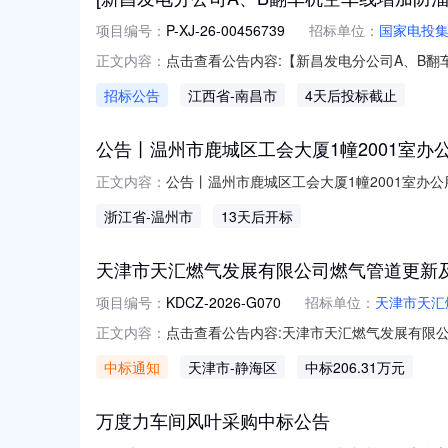
项目编号：
P-XJ-26-00456739
招标单位：
国家电投
点击查看公告内容:【新昌发电分公司A、B翻车
正文内容：
招标公告
江西省
-南昌市
4天后投标截止
公告丨温州市鹿城区工会大厦1幢2001室办
公告丨温州市鹿城区工会大厦1幢2001室办
正文内容：
厅，对以下标的租赁权进行增价式公开拍卖，具
浙江省
-温州市
13天后开标
织或具有完全民事行为能力的自然人。（以提
承担连带担保责任，如最
天津市天汇燃气发展有限公司燃气管道更新及
项目编号：
KDCZ-2026-G070
招标单位：
天津市天汇
点击查看公告内容:天津市天汇燃气发展有限公
正文内容：
中标通知
天津市
-静海区
中标206.31万元
万度力车间风叶采购中标公告