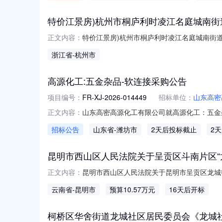
特价江景房)杭州市桐庐利时凌江名庭城南街
特价江景房)杭州市桐庐利时凌江名庭城南街道迎
正文内容：
信息技术有限公司标的物属性流转方式出售物
浙江省
-杭州市
楼层27权属性质商品房房产证登记日期202
处置，无纠
高源化工:五金杂品-软连接采购公告
项目编号：
FR-XJ-2026-014449
招标单位：
山东高密
山东高密高源化工有限公司就高源化工：五金杂品
正文内容：
名：高源化工：五金杂品-软连接交货地点和时
招标公告
山东省
-潍坊市
2天后投标截止
2
资质及供货能力。2、供应商参加我公司招标
废、重新投标的
昆明市西山区人民法院关于呈贡区斗南片区“龙斗一
昆明市西山区人民法院关于昆明市呈贡区龙城街道
正文内容：
2026年8月25日10时止（延时除外）在昆明市
云南省
-昆明市
预算10.57万元
16天后开标
拍卖活动，现公告如下：一、拍卖标的物：昆明市
柯桥区华舍街道龙城社区居民委员会《龙城