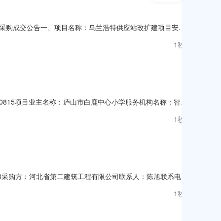
采购成交公告一、项目名称：乌兰浩特供应站改扩建项目安全
采购方式：询比采购五、成交结果成交供应商名称：辽宁智诚中安安
1秒前
090815项目业主名称：庐山市白鹿中心小学服务机构名称：智埔
￥1,500.00元合同签订时间：2026年07月20日合同服务期
1秒前
编制招标控制并提供相关资料。点击
013采购方：河北省第二建筑工程有限公司联系人：陈旭联系电
人有任何异议，请在公示期内向我司提出，超出公示期将不予受理。中标候
1秒前