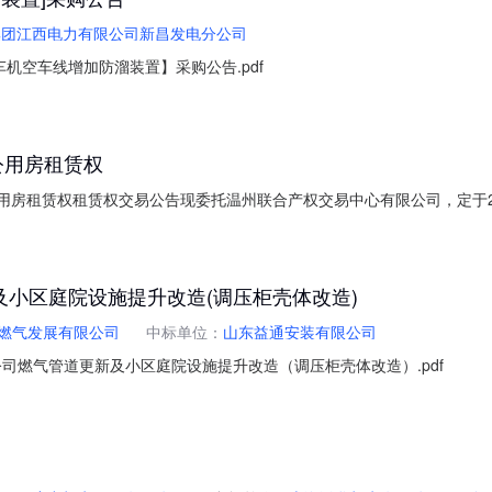
集团江西电力有限公司新昌发电分公司
机空车线增加防溜装置】采购公告.pdf
公用房租赁权
公用房租赁权租赁权交易公告现委托温州联合产权交易中心有限公司，定于2
体拍卖事宜详见“浙交汇”网站项目信息披露。01标的情况02承租人条
供盖有公章的统一社会信用码证、非法人组织代码证或自然人身份证为准)
小区庭院设施提升改造(调压柜壳体改造)
燃气发展有限公司
中标单位：
山东益通安装有限公司
司燃气管道更新及小区庭院设施提升改造（调压柜壳体改造）.pdf