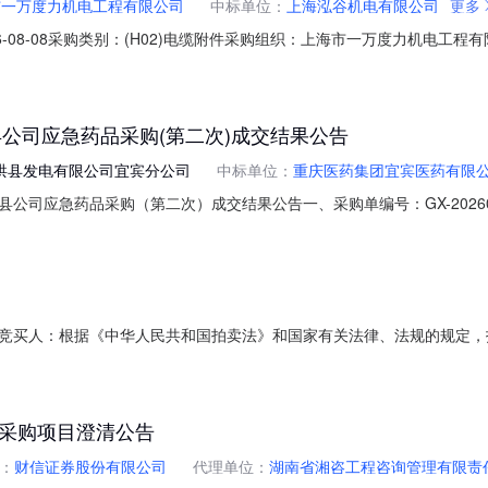
市一万度力机电工程有限公司
中标单位：
上海泓谷机电有限公司
更多
8-08采购类别：(H02)电缆附件采购组织：上海市一万度力机电工程有限公司中标
子招标，上海市一万度力机电工程有限公司在中远海运重工电子采购平台
eelectronicbiddingon##project##.##purchasedepartmen
县公司应急药品采购(第二次)成交结果公告
珙县发电有限公司宜宾分公司
中标单位：
重庆医药集团宜宾医药有限
公司应急药品采购（第二次）成交结果公告一、采购单编号：GX-20260
限公司（宜宾分公司）四、采购方式：公开询比采购五、采购类型：货物
率规格型号单位数量成交供应商1四川华电珙县发电有限公司（宜宾分公司
竞买人：根据《中华人民共和国拍卖法》和国家有关法律、法规的规定，拍
达成如下协议，以兹共同遵守：本次拍卖标的详见本次拍卖会拍品目录。
人或具有民事行为能力的自然人。法律、行政法规对拍卖标的的买卖条件
务采购项目澄清公告
：
财信证券股份有限公司
代理单位：
湖南省湘咨工程咨询管理有限责