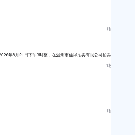
1秒前
026年8月21日下午3时整，在温州市佳得拍卖有限公司拍卖
件(一)意向承租方应为依法设立并有效存续的企业法人、非法人组
1秒前
(二)为企业法人的（国有单位除外），最大股东要为合同履约
1秒前