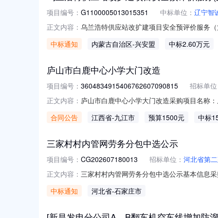
项目编号：
G1100005013015351
中标单位：
辽宁智
乌兰浩特供应站改扩建项目安全预评价服务（
正文内容：
预评价服务（第二次）二、项目编号：G1100
中标通知
内蒙古自治区
-兴安盟
中标2.60万元
全技术服务有限公司成交总价：26,000.00元人
庐山市白鹿中心小学大门改造
项目编号：
3604834915406762607090815
招标单位
庐山市白鹿中心小学大门改造采购项目名称：庐山
正文内容：
国际建设集团有限公司合同名称：庐山市白鹿中心小学
合同公告
江西省
-九江市
预算1500元
中标1
限：2026年07月21日至2026年08月
三家村村内管网劳务分包中选公示
项目编号：
CG202607180013
招标单位：
河北省第二
三家村村内管网劳务分包中选公示基本信息采购
正文内容：
话：15903215998公示开始时间：202
中标通知
河北省
-石家庄市
选单位序号中选候选单位名称中选金额1王学华班
[新昌发电分公司A、B翻车机空车线增加防溜