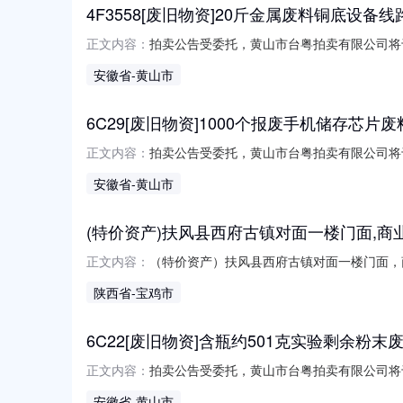
4F3558[废旧物资]20斤金属废料铜底设
拍卖公告受委托，黄山市台粤拍卖有限公司将于
正文内容：
下：一、名称中标的物重量含外包装一起的重
安徽省
-黄山市
公告发布之日起至拍卖会结束止（延时除外）
登录“中拍平台”，经在线注册、在线
6C29[废旧物资]1000个报废手机储存芯
拍卖公告受委托，黄山市台粤拍卖有限公司将于
正文内容：
下：一、名称中标的物重量含外包装一起的重
安徽省
-黄山市
公告发布之日起至拍卖会结束止（延时除外）
NEW
HOT
5折起
登录“中拍平台”，经在线注册、在线
(特价资产)扶风县西府古镇对面一楼门面,商业
（特价资产）扶风县西府古镇对面一楼门面，商业
正文内容：
类型商业用房房屋用途商铺当前租赁情况未出租
陕西省
-宝鸡市
描述本次拍卖非司法拍卖，不存在交付困难的
放心付功能，在房
6C22[废旧物资]含瓶约501克实验剩余粉
拍卖公告受委托，黄山市台粤拍卖有限公司将于
正文内容：
暂时没有搜索结果…
下：一、名称中标的物重量含外包装一起的重
安徽省
-黄山市