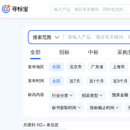
搜索范围
全部
招标
中标
采购
发布地区
全国
北京市
广东省
上海市
全部
近7天
近1个月
近3个月
发布时间
行业分类
招采类型
标讯内容
预算金额
标书获取时间
投标截止时间
共搜到 3亿+ 条信息