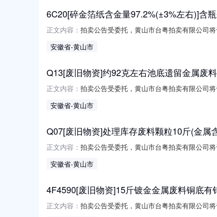
登录“中拍平台”，经在线注册、在线
6C20[碎金箔纸含金量97.2%(±3%左右
拍卖公告受委托，黄山市台粤拍卖有限公司将于
正文内容：
下：一、名称中标的物重量含外包装一起的重
安徽省
-黄山市
公告发布之日起至拍卖会结束止（延时除外）
登录“中拍平台”，经在线注册、在线
Q13[废旧物资]约92克左右池底遗留金属废
拍卖公告受委托，黄山市台粤拍卖有限公司将于
正文内容：
下：一、名称中标的物重量含外包装一起的重
安徽省
-黄山市
公告发布之日起至拍卖会结束止（延时除外）
登录“中拍平台”，经在线注册、在线
Q07[废旧物资]处理库存废料颗粒10斤(金
拍卖公告受委托，黄山市台粤拍卖有限公司将于
正文内容：
下：一、名称中标的物重量含外包装一起的重
安徽省
-黄山市
公告发布之日起至拍卖会结束止（延时除外）
登录“中拍平台”，经在线注册、在线
4F4590[废旧物资]15斤镀金金属废料铜
拍卖公告受委托，黄山市台粤拍卖有限公司将于
正文内容：
下：一、名称中标的物重量含外包装一起的重