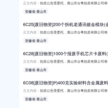
拍卖公告受委托，黄山市台粤拍卖有限公司将于
正文内容：
下：一、名称中标的物重量含外包装一起的重
安徽省
-黄山市
公告发布之日起至拍卖会结束止（延时除外）
登录“中拍平台”，经在线注册、在线
6C25[废旧物资]200个拆机老通讯镀金模
拍卖公告受委托，黄山市台粤拍卖有限公司将于
正文内容：
下：一、名称中标的物重量含外包装一起的重
安徽省
-黄山市
公告发布之日起至拍卖会结束止（延时除外）
登录“中拍平台”，经在线注册、在线
6C28[废旧物资]1000个报废手机芯片卡废
拍卖公告受委托，黄山市台粤拍卖有限公司将于
正文内容：
下：一、名称中标的物重量含外包装一起的重
安徽省
-黄山市
公告发布之日起至拍卖会结束止（延时除外）
登录“中拍平台”，经在线注册、在线
6C08[废旧物资]约400克实验材料含金属
拍卖公告受委托，黄山市台粤拍卖有限公司将于
正文内容：
下：一、名称中标的物重量含外包装一起的重
安徽省
-黄山市
公告发布之日起至拍卖会结束止（延时除外）
登录“中拍平台”，经在线注册、在线