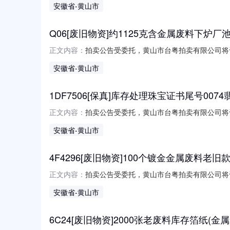
安徽省
-黄山市
公告发布之日起至拍卖会结束止（延时除外）
登录“中拍平台”，经在线注册、在线
Q06[废旧物资]约1125克含金属废料下炉
拍卖公告受委托，黄山市台粤拍卖有限公司将于
正文内容：
下：一、名称中标的物重量含外包装一起的重
安徽省
-黄山市
公告发布之日起至拍卖会结束止（延时除外）
登录“中拍平台”，经在线注册、在线
1DF7506[保真]库存处理珠宝证书尾号0074
拍卖公告受委托，黄山市台粤拍卖有限公司将于
正文内容：
下：一、名称中标的物重量含外包装一起的重
安徽省
-黄山市
公告发布之日起至拍卖会结束止（延时除外）
登录“中拍平台”，经在线注册、在线
4F4296[废旧物资]100个镀金金属废料
拍卖公告受委托，黄山市台粤拍卖有限公司将于
正文内容：
下：一、名称中标的物重量含外包装一起的重
安徽省
-黄山市
公告发布之日起至拍卖会结束止（延时除外）
登录“中拍平台”，经在线注册、在线
6C24[废旧物资]2000张老废料库存箔纸(