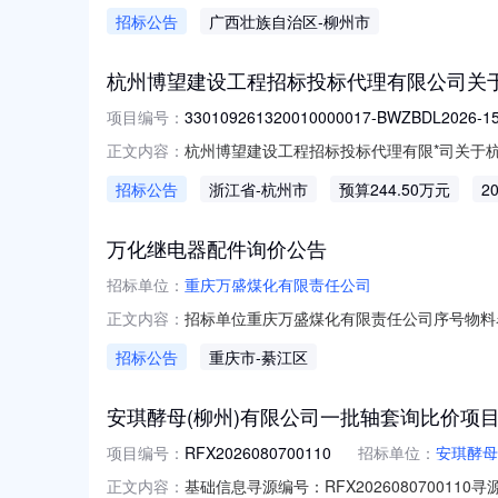
金额：联系人及联系方式采购联系人：张惠榕联系人
招标公告
广西壮族自治区
-柳州市
供应商名称中标数量中标金额中标比例1轴封92*1
杭州博望建设工程招标投标代理有限公司关
项目编号：
330109261320010000017-BWZBDL2026-1
杭州博望建设工程招标投标代理有限*司关于
正文内容：
台线上获取（下载）招标文件，并于2026年08月2
招标公告
浙江省
-杭州市
预算244.50万元
2
目名称：杭州市萧山区社会治理中心*保服务项目
万化继电器配件询价公告
招标单位：
重庆万盛煤化有限责任公司
招标单位重庆万盛煤化有限责任公司序号物料名称物
正文内容：
任公司报名单位资格要求基本资格条件：具有
招标公告
重庆市
-綦江区
结，破产状态。最近三年内没有骗取中标、严重
主管：钟
安琪酵母(柳州)有限公司一批轴套询比价项
项目编号：
RFX2026080700110
招标单位：
安琪酵母
基础信息寻源编号：RFX202608070
正文内容：