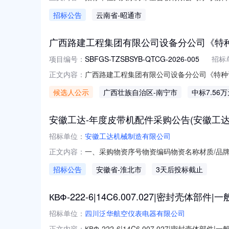
条件：具有独立法人资格；同一法人、同一股
招标公告
云南省
-昭通市
中标、严重违约、重大安全、重大质量问题。特定
8998609转联系人邮箱：
广西路建工程集团有限公司设备分公司《特种
项目编号：
SBFGS-TZSBSYB-QTCG-2026-005
招标
广西路建工程集团有限公司设备分公司《特种
正文内容：
种设备生产许可证》办证资质技术咨询服务采购项目
候选人公示
广西壮族自治区
-南宁市
中标7.56
公司申请对《特种设备生产许可证》办证资质
示，确定的成交
安徽工达-年度皮带机配件采购公告(安徽工
招标单位：
安徽工达机械制造有限公司
一、采购物资序号物资编码物资名称材质/品牌型
正文内容：
求此采购计划为年度计划，计划时间为2026
招标公告
安徽省
-淮北市
3天后投标截止
算数量，最终结算数量以每次计划量为准，计
价无效。报价含税、
КВФ-222-6|14C6.007.027|密封壳体部件|
招标单位：
四川泛华航空仪表电器有限公司
КВФ-222-6|14C6.007.027|密封壳体
正文内容：