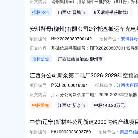
晋钢集团全厂用紧固件一批招标（8月份）招
正文内容：
公司。项目已具备招标条件，现对该项目进行公开
招标公告
山西省
-晋城市
6天后标书获取截止
址：山西省山西省晋城市泽州县巴公镇晋钢集团交
（8月
安琪酵母(柳州)有限公司2个托盘搬运车充
项目编号：
RFX2026080700142
招标单位：
安琪酵母
基础信息寻源编号：RFX202608070
正文内容：
总中标金额：联系人及联系方式采购联系人：秦柳泉
招标公告
广西壮族自治区
-柳州市
码供应商名称中标数量中标金额中标比例1托盘搬
江西分公司新余第二电厂2026-2029年
项目编号：
P-XJ-26-00016394
招标单位：
江西大唐
江西分公司新余第二电厂2026-2029年空预
正文内容：
2026-2029年空预器蓄热元件及低温省
中标通知
江西省
-新余市
中标148.20万元
2026-08-0517:00:00七、结果公
中信(辽宁)新材料公司新建2000吨锆产线
项目编号：
FA10002026003780
招标单位：
秦皇岛信