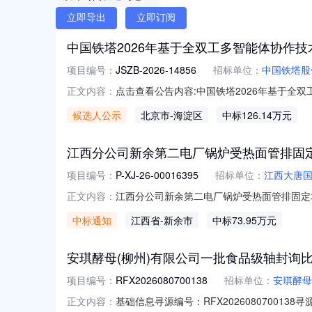
立即导出
立即订阅
中国铁塔2026年基于全双工多智能体协作
项目编号：
JSZB-2026-14856
招标单位：
中国铁塔股
点击查看公告内容:中国铁塔2026年基于全
正文内容：
候选人公示
北京市
-海淀区
中标126.14万元
江西分公司新余第二电厂锅炉受热面管排固
项目编号：
P-XJ-26-00016395
招标单位：
江西大唐
江西分公司新余第二电厂锅炉受热面管排固定块、
正文内容：
面管排固定块、防磨瓦等备件材料询比采购三、
中标通知
江西省
-新余市
中标73.95万元
0517:00:00七、结果公告日期：202
地址：
安琪酵母(柳州)有限公司一批食品级轴封询
项目编号：
RFX2026080700138
招标单位：
安琪酵母
基础信息寻源编号：RFX202608070
正文内容：