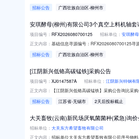
联系人及联系方式采购联系人：张惠榕联系人电话：
招标公告
广西壮族自治区
-柳州市
名称中标数量中标金额中标比例1轴套，材质：超
安琪酵母(柳州)有限公司3个真空上料机轴
项目编号：
RFX2026080700125
招标单位：
安琪酵母
基础信息寻源编号：RFX202608070
正文内容：
中标金额：联系人及联系方式采购联系人：黄红妹联
招标公告
广西壮族自治区
-柳州市
编码供应商名称中标数量中标金额中标比例1真
[江阴新兴低铬高碳锰铁]采购公告
项目编号：
XJ0147587A
招标单位：
江阴新兴特钢有
【江阴新兴低铬高碳锰铁】采购公告询比采购公告一
正文内容：
2026-09-09五、组织形式：自行采购六
招标公告
江苏省
-无锡市
2天后投标截止
技术指标及售后服务要求等详见下表。序号产品描
大关畜牧(云南)新民场厌氧菌菌种(紧急)询价
招标单位：
大关东方希望畜牧有限公司
招标单位大关东方希望畜牧有限公司序号物料
正文内容：