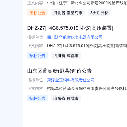
中信（辽宁）新材料公司新建2000吨锆产线项
正文内容：
目基本信息1.项目名称：中信（辽宁）新材料公司新
废标公告
河北省
-秦皇岛市
3天后开标
内部项目规划调整，采购计划发生重大变更，
DHZ-27|14C6.575.019|协议|高压装置|
招标单位：
四川泛华航空仪表电器有限公司
DHZ-27|14C6.575.019|协议|高压装置
正文内容：
证会员可见联系电话:开通认证会员可见询价中距离
招标公告
四川省
-成都市
山东区葡萄糖(冠县)询价公告
招标单位：
菏泽金豆饲料有限责任公司
招标单位菏泽金豆饲料有限责任公司序号物料名
正文内容：
要求基本资格条件：具有独立法人资格；同一
招标公告
山东省
-聊城市
年内没有骗取中标、严重违约、重大安全、重大
电话：021-61