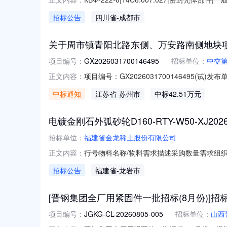
公司联系人:开通认证会员可见联系电话:开通认证
招标公告
四川省
-成都市
关于周市镇青阳北路东侧、万安路南侧地块
项目编号：
GX2026031700146495
招标单位：
中交
项目编号：GX202603170014649
正文内容：
规章和招标文件的规定，中交第三航务工程局
中标通知
江苏省
-苏州市
中标42.51万元
于2026年7月30日在中交分包管理系统
司；投标价（元）：425
电镀金刚石外弧砂轮D160-RTY-W50-XJ20
招标单位：
福建省金龙稀土股份有限公司
行号物料名称/物料需求描述采购数量需求组织收
正文内容：
W50;1.0EA福建省金龙稀土股份有限公司福建
招标公告
福建省
-龙岩市
石内弧砂轮D160-RTY-W50显示名称：电镀
[晋钢集团全厂用紧固件一批招标(8月份)]招
项目编号：
JGKG-CL-20260805-005
招标单位：
山西