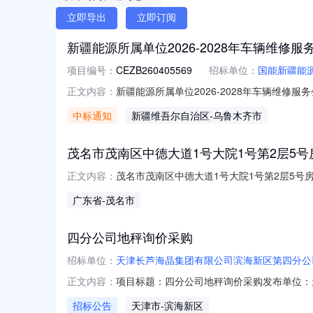
立即导出
立即订阅
新疆能源所属单位2026-2028年车辆维修
项目编号：
CEZB260405569
招标单位：
国能新疆能
新疆能源所属单位2026-2028年车辆维修
正文内容：
维修服务公开招标（招标编号：CEZB260
中标通知
新疆维吾尔自治区
-乌鲁木齐市
CEZB260405569003新疆能源所属单位
茂名市茂南区中德大道1号大院1号第2层5号
茂名市茂南区中德大道1号大院1号第2层5号房
正文内容：
筑面积44.75平方米房源类型新房商铺类型
广东省
-茂名市
四分公司地秤询价采购
招标单位：
天津长芦海晶集团有限公司滨海新区第四分公
项目标题：四分公司地秤询价采购发布单位：天津长芦海
正文内容：
招标公告
天津市
-滨海新区