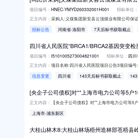
项目编号：
HNEC-YMYD260332001H001
招标单位
采购人:义煤集团新安县云顶煤业有限公司保证金:0.0代理
正文内容：
08-1000:00截止时间（报名/报价）:2026-
招标公告
河南省
-洛阳市
7天后标书获取截止
义煤集团新安县云顶煤业有限公司监测设备配
四川省人民医院“BRCA1/BRCA2基因突变
项目编号：
I5101005273004821001
招标单位：
四川
项目名称:四川省人民医院项目公告3项目编号:I5101
正文内容：
3123:59:00变更投标文件递交截止时间:2026-
信息变更
四川省
143天后标书获取截止
14
08-0700:00截止时间：2026-08-1400:
[央企子公司债权]对**上海市电力公司等5户100
【央企子公司债权】对**上海市电力公司等5户1
正文内容：
它债权本金10004478.57元债权总额10004
上海市
-浦东新区
大桂山林木8:大桂山林场梧州造林部苍梧县