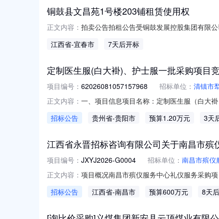
铜鼓县文昌苑1号楼203铺租赁使用权
拍卖公告拍租公告受铜鼓发展控股集团有限公司委托，我
正文内容：
园、长运轩、文昌苑、至诚嘉园小区部分商铺
江西省
-宜春市
7天后开标
金（元）租赁保证金（元）物业费（元/月）1永宁家园1号
定制医生服(白大褂)、护士服一批采购项目
项目编号：
62026081057157968
招标单位：
清镇市
一、项目信息项目名称：定制医生服（白大褂）、护士
正文内容：
1016:30-2026-08-1318:00
招标公告
贵州省
-贵阳市
预算1.20万元
3天
要求:商品类目:工作服;采购人需求描述:-;次
江西省永晋招标咨询有限公司关于南昌市殡仪服务
项目编号：
JXYJ2026-G0004
招标单位：
南昌市殡仪
项目概况南昌市殡仪服务中心礼仪服务采购项目招标项
正文内容：
分（北京时间）前递交投标文件。一、项目基本情
招标公告
江西省
-南昌市
预算600万元
8天
高限价：6000000.00元采购需求：采购条
[询比价采购]义煤集团新安县云顶煤业有限