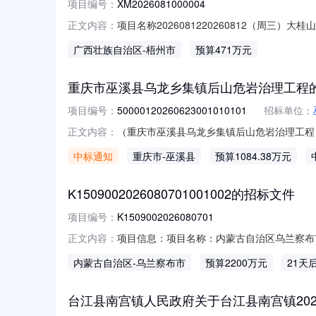
项目编号：
XM2026081000004
项目名称2026081220260812（周三）大
正文内容：
易结束前）竞价时间安排公告期限：2026年08月10
广西壮族自治区
-梧州市
预算471万元
11:00:00倒计时周期：3分钟（180秒
重庆市巫溪县乌龙乡集镇后山危岩治理工程
项目编号：
50000120260623001010101
招标单位：
（重庆市巫溪县乌龙乡集镇后山危岩治理工程）
正文内容：
50000120260623001010101招
中标通知
重庆市
-巫溪县
预算1084.38万元
询（重庆）有限公司社会信用代码91500108
K1509002026080701001002的招标文件
项目编号：
K1509002026080701
项目信息：项目名称：内蒙古自治区乌兰察布市
正文内容：
K1509002026080701001002内容：无附
内蒙古自治区
-乌兰察布市
预算2200万元
21天
台江县南宫镇人民政府关于台江县南宫镇20