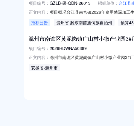
项目编号：
GZLB-采-QDN-26013
招标单位：
台江县
项目概况台江县南宫镇2026年食用菌深加工生
正文内容：
递交投标文件。一、项目基本情况项目编号：GZL
招标公告
贵州省
-黔东南苗族侗族自治州
预算4
4800000最高限价（元）：4500892.0
滁州市南谯区黄泥岗镇广山村小微产业园3#
项目编号：
2026HDWNA50389
滁州市南谯区黄泥岗镇广山村小微产业园3#
正文内容：
编号2026HDWNA50389委托方南谯
安徽省
-滁州市
或严重误导，并对其内容的真实性、完整性和准确性
NEW
HOT
5折起