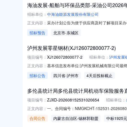
海油发展-船舶与环保品类部-采油公司2026年
招标单位：
中海油能源发展股份有限公司
采办计划公告为便于供应商及时了解项目采办信息
正文内容：
计划公开如下：序号采办包名称采购范围与主要
招标预告
北京市
-东城区
有协议1、采购内容：采油公司2026年-2
地
泸州发展零星钢材(XJ126072800077-2)
项目编号：
XJ126072800077-2
招标单位：
泸州发展
基本信息发布单位:泸州发展机械有限公司最终
正文内容：
式:13679690671采购明细序号商品名称品类
招标公告
四川省
-泸州市
4天后投标截止
PTGB/T11253-2019；重庆；可报价时间开始时间20
多伦县统计局多伦县统计局机动车保险服务
项目编号：
ZJXD-202608152531020654
招标单位：
一、合同编号：NMGKCHT-152531-202
正文内容：
伦县统计局机动车保险服务直接选定五、合同主
合同公告
内蒙古自治区
-锡林郭勒盟
中标1925
财产保险股份有限公司锡林郭勒盟分公司地址：团