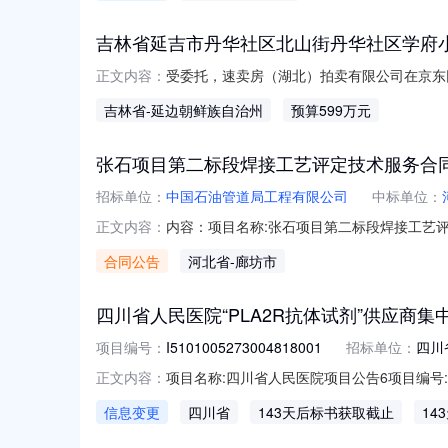
吉林省延吉市丹华社区北山街丹华社区学府
受委托，速卖房（湖北）拍卖有限公司在京东网
正文内容：
202064-7/1-172064-4；建筑面积
吉林省
-延边朝鲜族自治州
预算599万元
展示期间接受咨询，有意者请联系统一安排看
张石项目第二标段焊接工艺评定技术服务合
招标单位：
中国石油管道局工程有限公司
中标单位：
内容：项目名称:张石项目第二标段焊接工艺
正文内容：
方式：13473651221
合同公告
河北省
-廊坊市
四川省人民医院“PLA2R抗体试剂”供应商集
项目编号：
I5101005273004818001
招标单位：
四川
项目名称:四川省人民医院项目公告6项目编号:I5101
正文内容：
3123:59:00变更投标文件递交截止时间:2026-
信息变更
四川省
143天后标书获取截止
14
时间：2026-08-1400:00项目状态：调