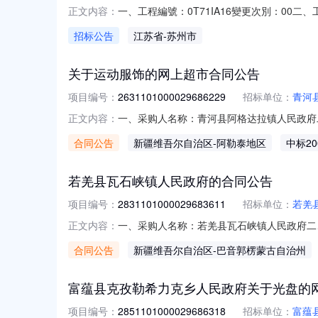
一、工程編號：0T71IA16變更次別：0
正文内容：
昆山六、預定工期：2026/08/26至2026
招标公告
江苏省
-苏州市
連線應急平臺，廠商帶料施工。三、擬請發包
关于运动服饰的网上超市合同公告
项目编号：
2631101000029686229
招标单位：
青河
一、采购人名称：青河县阿格达拉镇人民政府
正文内容：
2631101000029686229五、合同编号：
合同公告
新疆维吾尔自治区
-阿勒泰地区
中标20
要求或标的基本概况：七、其它事项：无八、联系
若羌县瓦石峡镇人民政府的合同公告
项目编号：
2831101000029683611
招标单位：
若羌
一、采购人名称：若羌县瓦石峡镇人民政府二
正文内容：
2831101000029683611五、合同编号：
合同公告
新疆维吾尔自治区
-巴音郭楞蒙古自治州
服务要求或标的基本概况：七、其它事项：详见
富蕴县克孜勒希力克乡人民政府关于光盘的
项目编号：
2851101000029686318
招标单位：
富蕴