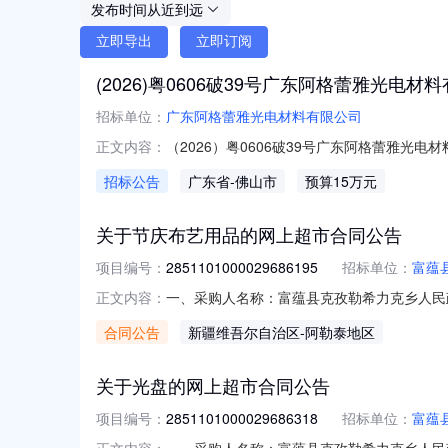
发布时间从近到远
立即导出
立即订阅
(2026)粤0606破39号广东阿格蕾雅光
招标单位：
广东阿格蕾雅光电材料有限公司
（2026）粤0606破39号广东阿格蕾雅
正文内容：
告广东省佛山市顺德区人民法院（下称“顺德法院
招标公告
广东省
-佛山市
预算15万元
司”或“债务人”）重整一案，并于2026年7
关于节庆布艺用品的网上超市合同公告
项目编号：
2851101000029686195
招标单位：
富蕴
一、采购人名称：富蕴县克孜勒希力克乡人民
正文内容：
2851101000029686195五、合同编号
合同公告
新疆维吾尔自治区
-阿勒泰地区
3224【96*144】4号红色得力/deli4号面1.00
关于光盘的网上超市合同公告
项目编号：
2851101000029686318
招标单位：
富蕴
一、采购人名称：富蕴县克孜勒希力克乡人民