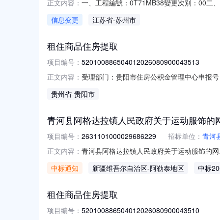
一、工程編號：0T71MB38變更次別：00
正文内容：
昆山六、預定工期：2026/08/31至2026
信息变更
江苏省
-苏州市
告注意事項：1.廠商報價時需會現場勘查，
租住商品住房提取
项目编号：
520100886504012026080900043513
受理部门：贵阳市住房公积金管理中心申报号（办件编号
正文内容：
人：**瑶状态：办结审批流程环节名称办件状态办理人开
贵州省
-贵阳市
5201008865040120260809000435
青河县阿格达拉镇人民政府关于运动服饰的
项目编号：
2631101000029686229
招标单位：
青河
青河县阿格达拉镇人民政府关于运动服饰的网上超
正文内容：
镇人民政府关于运动服饰的网上超市采购项目采购项目
中标通知
新疆维吾尔自治区
-阿勒泰地区
中标20
（元）:项目所在行政区划编码:654325项
租住商品住房提取
项目编号：
520100886504012026080900043510