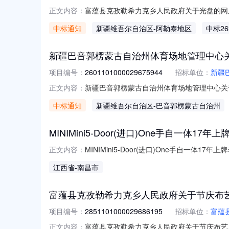
富蕴县克孜勒希力克乡人民政府关于光盘的网上超
正文内容：
力克乡人民政府关于光盘的网上超市采购项目采购项目
中标通知
新疆维吾尔自治区
-阿勒泰地区
中标26
行政区划编码:654322项目所在行政区划
新疆巴音郭楞蒙古自治州体育场地管理中心
项目编号：
2601101000029675944
招标单位：
新疆
新疆巴音郭楞蒙古自治州体育场地管理中心关于办
正文内容：
目信息项目名称:新疆巴音郭楞蒙古自治州体育场
中标通知
新疆维吾尔自治区
-巴音郭楞蒙古自治州
联系电话:/采购计划文号:采购计划金额（元）
MINIMini5-Door(进口)One手自一体17年
MINIMini5-Door(进口)One手自一体1
正文内容：
售使用情况二手车性质非营运机动车分类乘用车乘用车分
江西省
-南昌市
识别代号VINWMWXS1103J2G9311
富蕴县克孜勒希力克乡人民政府关于节庆布
项目编号：
2851101000029686195
招标单位：
富蕴
富蕴县克孜勒希力克乡人民政府关于节庆布艺用品
正文内容：