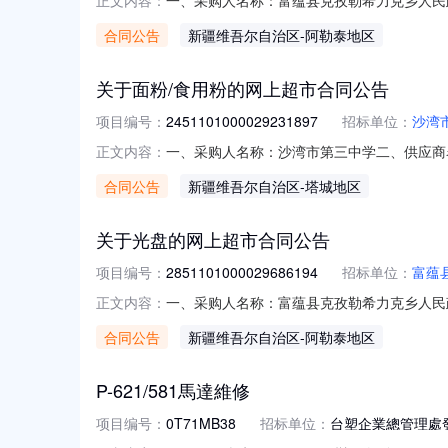
正文内容：
2851101000029686318五、合同编号：1
合同公告
新疆维吾尔自治区
-阿勒泰地区
联想LT2451H粉盒原装黑色墨粉盒适配LJ2605D/LJ
关于面粉/食用粉的网上超市合同公告
项目编号：
2451101000029231897
招标单位：
沙湾
一、采购人名称：沙湾市第三中学二、供应商名称
正文内容：
五、合同编号：11N0688408662026
合同公告
新疆维吾尔自治区
-塔城地区
10KG袋22.005011002五常10kg米面杂粮
关于光盘的网上超市合同公告
项目编号：
2851101000029686194
招标单位：
富蕴
一、采购人名称：富蕴县克孜勒希力克乡人民
正文内容：
2851101000029686194五、合同编号：1
合同公告
新疆维吾尔自治区
-阿勒泰地区
畅印无型号其他演出服装手打领带红色畅印无型号条6
P-621/581馬達維修
项目编号：
0T71MB38
招标单位：
台塑企業總管理處