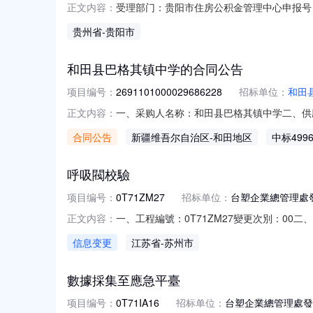
受理部门：贵阳市住房公积金管理中心申报号（办件编号
正文内容：
人：*新状态：办结审批流程环节名称办件状态办理人开始时
贵州省
-贵阳市
5201008865040120260809000435
和田县巴格其镇中学的合同公告
项目编号：
2691101000029686228
招标单位：
和田
一、采购人名称：和田县巴格其镇中学二、供应商
正文内容：
五、合同编号：11N45817692120261
合同公告
新疆维吾尔自治区
-和田地区
中标499
务要求或标的基本概况：七、其它事项：详见附
呼吸閥校驗
项目编号：
0T71ZM27
招标单位：
台塑企業總管理處
一、工程編號：0T71ZM27變更次別：0
正文内容：
期：2026/09/01至2026/11/27七、
信息变更
江苏省
-苏州市
定期校驗，槽區共計15PC，委託專業廠商
數據採集至應急平臺
项目编号：
0T71IA16
招标单位：
台塑企業總管理處發