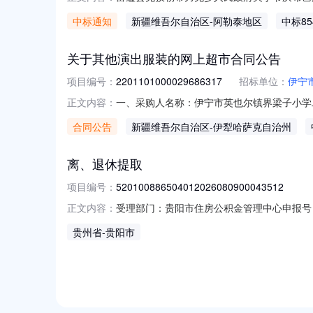
克孜勒希力克乡人民政府关于节庆布艺用品的网上超市
中标通知
新疆维吾尔自治区
-阿勒泰地区
中标85
额（元）:项目所在行政区划编码:654322
关于其他演出服装的网上超市合同公告
项目编号：
2201101000029686317
招标单位：
伊宁
一、采购人名称：伊宁市英也尔镇界梁子小学
正文内容：
2201101000029686317五、合同编号：
合同公告
新疆维吾尔自治区
-伊犁哈萨克自治州
求或标的基本概况：七、其它事项：无八、联系
离、退休提取
项目编号：
520100886504012026080900043512
受理部门：贵阳市住房公积金管理中心申报号（办件编号
正文内容：
*文状态：办结审批流程环节名称办件状态办理人开始时间
贵州省
-贵阳市
52010088650401202608090004351