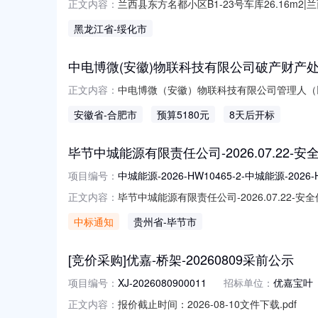
兰西县东方名都小区B1-23号车库26.16
正文内容：
米房源类型二手房标的物描述标的物(车库)坐
黑龙江省
-绥化市
买受人承担；标的物过户过程中产生的所有税
转移前，
中电博微(安徽)物联科技有限公司破产财产
中电博微（安徽）物联科技有限公司管理人（以
正文内容：
时至2026年8月18日10时止（延时除外）在京东破
安徽省
-合肥市
预算5180元
8天后开标
人：一、重要提示1、郑重声明：本拍卖活动
毕节中城能源有限责任公司-2026.07.22-
项目编号：
中城能源-2026-HW10465-2-中城能源-2026-HW
毕节中城能源有限责任公司-2026.07.22-安
正文内容：
HW10465-2-中城能源-2026-HW10465-2-
中标通知
贵州省
-毕节市
设备有限公司投标报价(单位):--相关附件公示P
[竞价采购]优嘉-桥架-20260809采前公示
项目编号：
XJ-2026080900011
招标单位：
优嘉宝叶
报价截止时间：2026-08-10文件下载.pdf
正文内容：