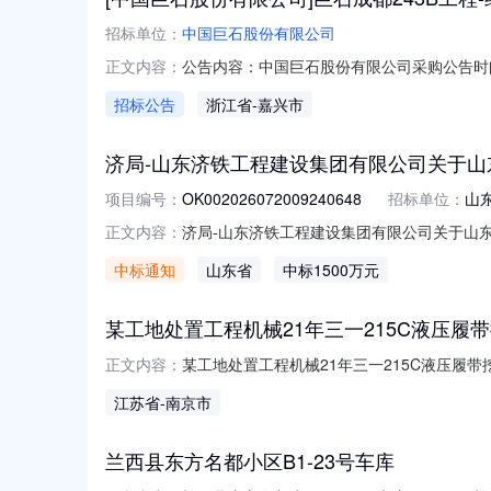
招标单位：
中国巨石股份有限公司
公告内容：中国巨石股份有限公司采购公告时间：
正文内容：
应商前来投标，现将有关事项公告如下：一、
招标公告
浙江省
-嘉兴市
方式：采购单位商务联系人:费娇;联系电话:18258
济局-山东济铁工程建设集团有限公司关于山
项目编号：
OK002026072009240648
招标单位：
山
济局-山东济铁工程建设集团有限公司关于山
正文内容：
式联运物流项目配套铁路专用线改扩建项目（二期）钢
中标通知
山东省
中标1500万元
价项目结果公告如下：项目名称：山东京杭多式联
某工地处置工程机械21年三一215C液压履
某工地处置工程机械21年三一215C液压
正文内容：
核心部件是否改装未知发票无铭牌(点击查看)
江苏省
-南京市
川崎液压系统。仅工作7800多小时。一手
兰西县东方名都小区B1-23号车库