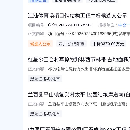
江油体育场项目钢结构工程中标候选人公示
项目编号：
GK2026072400163996
招标单位：
中交
项目编号：GK202607240016399
正文内容：
公司江油市智慧化体育场及青少年宫提质升级
候选人公示
四川省
-绵阳市
中标3370.69万元
日发售招标文件，其中包含1个包件（编号：GK2
红星乡三合村草原牧野林西节林带,占地面积58
标的物属性流转方式出售标的物描述红星乡三合
正文内容：
过户过程中产生的所有税费、费用，由买受人
黑龙江省
-绥化市
水、电、物业、取暖费等欠费，以及入户费、
下：序号用户性质面积地理位置本次拍卖价格
兰西县平山镇复兴村太平屯(团结粮库道南)
兰西县平山镇复兴村太平屯（团结粮库道南）自东
正文内容：
业用房房屋用途其他建筑面积139.64平方
黑龙江省
-绥化市
生的全部平台费用，均由买受人承担；标的物
买受人承担；标的
[中国巨石股份有限公司]巨石成都243B工程