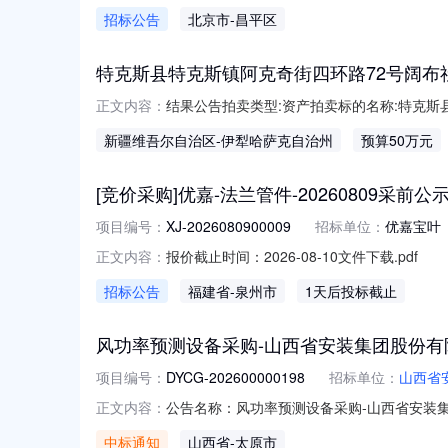
招标公告
北京市
-昌平区
特克斯县特克斯镇阿克奇街四环路72号阔布
结果公告拍卖类型:资产拍卖标的名称:特克斯县
正文内容：
疆錾成拍卖有限公司标的图片:https://cdnimg.gpai.ne
新疆维吾尔自治区
-伊犁哈萨克自治州
预算50万元
07/HuuTa0JW2g6VAw8WXL4e.jpghttps://cdn
[竞价采购]优嘉-法兰管件-20260809采前公
项目编号：
XJ-2026080900009
招标单位：
优嘉宝叶
报价截止时间：2026-08-10文件下载.pdf
正文内容：
招标公告
福建省
-泉州市
1天后投标截止
风功率预测设备采购-山西省安装集团股份有
项目编号：
DYCG-202600000198
招标单位：
山西省
公告名称：风功率预测设备采购-山西省安装集
正文内容：
公司商机类型：物资类项目地址：山西省,太原
中标通知
山西省
-太原市