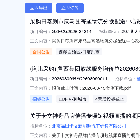
立即导出
立即订阅
采购日喀则市康马县寄递物流分拨配送中心
项目编号：
GZFCG2026-34314
招标单位：
康马县人
采购日喀则市康马县寄递物流分拨配送中心改扩建
正文内容：
三、项目编号:GZFCG2026-34314
合同公告
西藏自治区
-日喀则市
系方式:18189081823供应商（乙方）:
(询比采购)[鲁西集团放线服务询价单20260809
项目编号：
20260809/RFQ2608090011
招标单位：
报价截止时间：2026-08-13文件下载.pdf
正文内容：
招标公告
山东省
-聊城市
4天后投标截止
关于卡文神舟品牌传播专项短视频直播的项
招标单位：
北京福田卡文新能源汽车销售有限公司
关于卡文神舟品牌传播专项短视频直播的项目采购
正文内容：