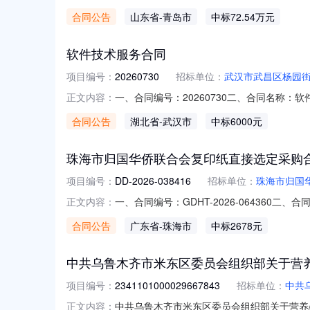
SDGP3702850002026020000
合同公告
山东省
-青岛市
中标72.54万元
址：null联系方式：15066883072供应
软件技术服务合同
项目编号：
20260730
招标单位：
武汉市武昌区杨园
一、合同编号：20260730二、合同名称
正文内容：
社区卫生服务中心地址：武汉市武昌区和平大道7
合同公告
湖北省
-武汉市
中标6000元
六、合同主要信息主要标的名称：电子票据运维
简
珠海市归国华侨联合会复印纸直接选定采购
项目编号：
DD-2026-038416
招标单位：
珠海市归国
一、合同编号：GDHT-2026-064360
正文内容：
单五、合同主体采购人（甲方）：珠海市归国华
合同公告
广东省
-珠海市
中标2678元
址：狮山街道联系方式：18688196485六
中共乌鲁木齐市米东区委员会组织部关于营
项目编号：
2341101000029667843
招标单位：
中共
中共乌鲁木齐市米东区委员会组织部关于营养/保
正文内容：