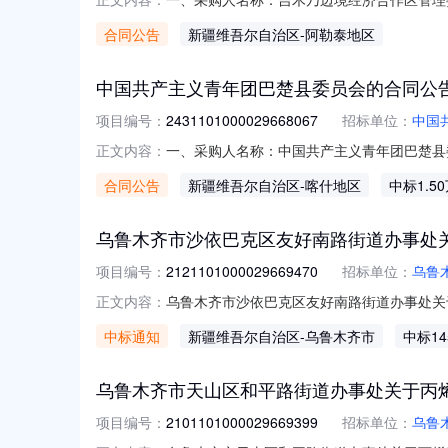
作区管理委员会（吉木乃农业对外开放合作试验区管理
合同公告
新疆维吾尔自治区
-阿勒泰地区
序号标项名称规格型号单位数量单价(元)总价(元)1
中国共产主义青年团巴楚县委员会的合同公
项目编号：
2431101000029668067
招标单位：
中国
一、采购人名称：中国共产主义青年团巴楚县
正文内容：
2431101000029668067五、合同编号
合同公告
新疆维吾尔自治区
-喀什地区
中标1.5
5.00300015000服务要求或标的基
话：
乌鲁木齐市沙依巴克区友好南路街道办事处
项目编号：
2121101000029669470
招标单位：
乌鲁
乌鲁木齐市沙依巴克区友好南路街道办事处关于粉
正文内容：
木齐市沙依巴克区友好南路街道办事处关于粉盒的网
中标通知
新疆维吾尔自治区
-乌鲁木齐市
中标14
项目所在行政区划编码:650103项目所在
乌鲁木齐市天山区和平路街道办事处关于丙
项目编号：
2101101000029669399
招标单位：
乌鲁