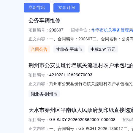
立即导出
立即订阅
公务车辆维修
项目编号：
202607
招标单位：
华亭市机关事务管理局
一、合同编号：202607二、合同名称：公
正文内容：
务管理局联系方式：13993371003供应
合同公告
甘肃省
-平凉市
中标2.91万元
标的名称：4754.75规格型号（或服务要求）：
荆州市公安县斑竹垱镇关流咀村农户承包地的土
项目编号：
421022112A26070003
荆州市公安县斑竹垱镇关流咀村农户承包地的土地经
正文内容：
营权流转期限：1年0月交易面积/数量：32亩溢价率：
湖北省
-荆州市
竞价方式：在线自由竞价正向加价幅度：10.00元/
天水市秦州区平南镇人民政府复印纸直接选定
项目编号：
GS-KJXY-20260206620001000008
招标
一、合同编号：GS-KCHT-2026-135
正文内容：