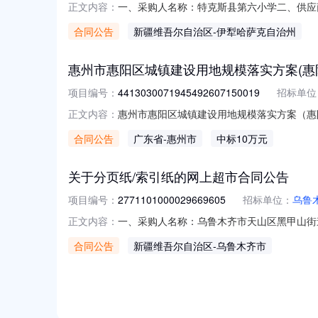
一、采购人名称：特克斯县第六小学二、供应商名
正文内容：
同编号：11NB1021639K20264402六、
合同公告
新疆维吾尔自治区
-伊犁哈萨克自治州
菊棵50.000.8404鲜花绿植花卉紫玉簪棵800
惠州市惠阳区城镇建设用地规模落实方案(惠
项目编号：
4413030071945492607150019
招标单位
惠州市惠阳区城镇建设用地规模落实方案（惠
正文内容：
套快速疏解通道（一期）项目）采购项目编码：4
合同公告
广东省
-惠州市
中标10万元
城镇建设用地规模落实方案（惠阳站综合交通枢纽配套
关于分页纸/索引纸的网上超市合同公告
项目编号：
2771101000029669605
招标单位：
乌鲁
一、采购人名称：乌鲁木齐市天山区黑甲山街
正文内容：
购项目编号：2771101000029669605
合同公告
新疆维吾尔自治区
-乌鲁木齐市
引贴得力/deli21699包45.0052252得力A5