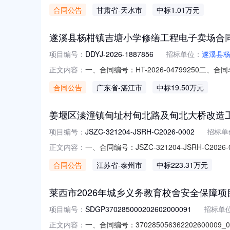
20260206620001000008四、项
合同公告
甘肃省
-天水市
中标1.01万元
8491007供应商（乙方）：天水嘉颖宝商贸
遂溪县杨柑镇吉塘小学修缮工程电子卖场合
项目编号：
DDYJ-2026-1887856
招标单位：
遂溪县
一、合同编号：HT-2026-04799250
正文内容：
程定点采购五、合同主体采购人（甲方）：遂溪
合同公告
广东省
-湛江市
中标19.50万元
有限公司地址：遂城镇站南路东侧、新规划十六米
姜堰区溱潼镇甸址村甸北路及甸北大桥改造
项目编号：
JSZC-321204-JSRH-C2026-0002
招标单
一、合同编号：JSZC-321204-JSRH-C2
正文内容：
目名称：姜堰区溱潼镇甸址村甸北路及甸北大桥
合同公告
江苏省
-泰州市
中标223.31万元
方）：靖江市交通工程有限公司地址：靖江市江平
莱西市2026年城乡义务教育校舍安全保障项
项目编号：
SDGP370285000202602000091
招标单
一、合同编号：3702850563622026
正文内容：