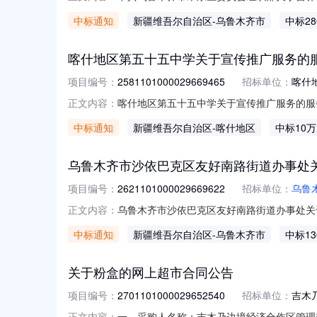
共乌鲁木齐市米东区委员会组织部关于营养/保健食
中标通知
新疆维吾尔自治区
-乌鲁木齐市
中标28
（元）:项目所在行政区划编码:650109项
喀什地区第五十五中学关于宣传推广服务的
项目编号：
2581101000029669465
招标单位：
喀什
喀什地区第五十五中学关于宣传推广服务的服务市
正文内容：
五中学关于宣传推广服务的服务市场采购项目采购项目
中标通知
新疆维吾尔自治区
-喀什地区
中标10
在行政区划编码:653199项目所在行政区划
乌鲁木齐市沙依巴克区友好南路街道办事处
项目编号：
2621101000029669622
招标单位：
乌鲁
乌鲁木齐市沙依巴克区友好南路街道办事处关于粉
正文内容：
木齐市沙依巴克区友好南路街道办事处关于粉盒的网
中标通知
新疆维吾尔自治区
-乌鲁木齐市
中标13
项目所在行政区划编码:650103项目所在
关于粉盒的网上超市合同公告
项目编号：
2701101000029652540
招标单位：
吉木
一、采购人名称：吉木乃边境经济合作区管理
正文内容：