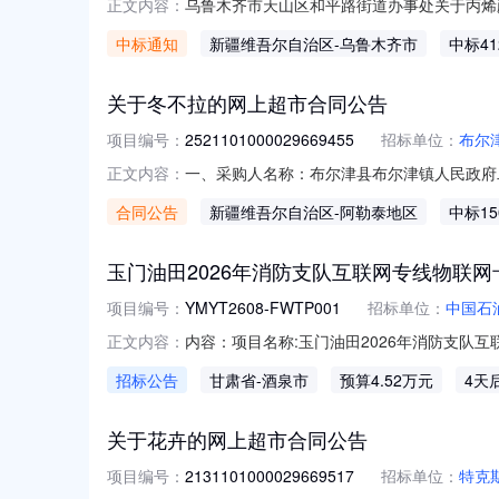
乌鲁木齐市天山区和平路街道办事处关于丙烯颜料
正文内容：
齐市天山区和平路街道办事处关于丙烯颜料的网上超
中标通知
新疆维吾尔自治区
-乌鲁木齐市
中标41
金额（元）:项目所在行政区划编码:65010
关于冬不拉的网上超市合同公告
项目编号：
2521101000029669455
招标单位：
布尔
一、采购人名称：布尔津县布尔津镇人民政府
正文内容：
2521101000029669455五、合同编号：1
合同公告
新疆维吾尔自治区
-阿勒泰地区
中标15
萨克族民族乐器东布拉东不拉欧因10166727
玉门油田2026年消防支队互联网专线物联
项目编号：
YMYT2608-FWTP001
招标单位：
中国石
内容：项目名称:玉门油田2026年消防支队
正文内容：
保卫武装部、矿区油库应急大队执勤值守期间
招标公告
甘肃省
-酒泉市
预算4.52万元
4天
量：⑴消防指挥系统互联网专线的接入、调试及
全光组网服务全覆盖，安装
关于花卉的网上超市合同公告
项目编号：
2131101000029669517
招标单位：
特克