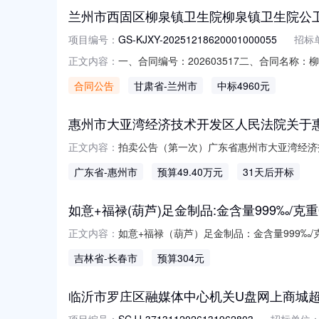
兰州市西固区柳泉镇卫生院柳泉镇卫生院公
项目编号：
GS-KJXY-20251218620001000055
招标
一、合同编号：202603517二、合同名称：柳
正文内容：
一台五、合同主体采购人(甲方)：兰州市西固
合同公告
甘肃省
-兰州市
中标4960元
固区康乐路27号2号楼2层216联系方式：133
惠州市大亚湾经济技术开发区人民法院关于惠州
拍卖公告（第一次）广东省惠州市大亚湾经济技术
正文内容：
京东网司法拍卖平台（网址：http://sif
广东省
-惠州市
预算49.40万元
31天后开标
号创富豪庭3栋二单元15层03号房（不含室内财
如意+福禄(葫芦)足金制品:金含量999‰/克重0.
如意+福禄（葫芦）足金制品：金含量999‰/
正文内容：
述一、竞买标的物：如意+福禄（葫芦）足金制品
吉林省
-长春市
预算304元
样，一经竞价，即视为默认认可标的物存在及
整
临沂市罗庄区融媒体中心机关U盘网上商城