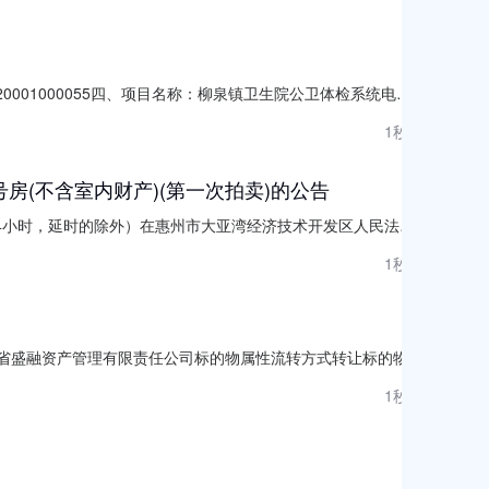
620001000055四、项目名称：柳泉镇卫生院公卫体检系统电脑
362供应商(乙方)：甘肃恒吉科贸有限公司地址：甘肃省兰州市西
1秒前
(元)规格型号/服务要求1电脑1
房(不含室内财产)(第一次拍卖)的公告
（24小时，延时的除外）在惠州市大亚湾经济技术开发区人民法院
竞买人：一、拍卖标的物标的物名称：坐落惠州大亚湾西区龙山六路12
1秒前
积：97.85㎡]。（详情见附件）参考价
构：吉林省盛融资产管理有限责任公司标的物属性流转方式转让标的物描
、重大事项披露：图片仅供参考，请以实物现状为准。建议实地看
1秒前
。三、挂牌价格：304元，保证金：31元，加价幅度：7元或