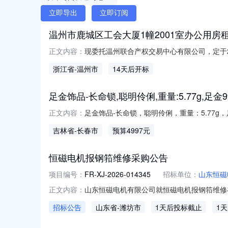
立即导出
立即订阅
温州市鹿城区工会大厦1幢2001室办公用房
现委托温州联合产权交易中心有限公司，定于2
正文内容：
站项目信息披露。一、标的情况：序号房产坐落
浙江省
-温州市
14天后开标
西路工会大厦1幢2001室1021.89办公2
足金饰品-长命锁,聪明伶俐,重量:5.77g,足金99
足金饰品-长命锁，聪明伶俐，重量：5.77g
正文内容：
述一、竞买标的物：足金长命锁，重量：5.77
吉林省
-长春市
预算4997元
默认认可标的物存在及可能存在的瑕疵。基于标
恒磁电机报钢筘维修采购公告
项目编号：
FR-XJ-2026-014345
招标单位：
山东恒磁
山东恒磁电机有限公司就恒磁电机报钢筘维修在孚
正文内容：
机报钢筘维修交货地点和时间：物资名称及数
招标公告
山东省
-潍坊市
1天后投标截止
1
加我公司招标、竞价、询比价项目即认为对外
给与标的价值5%的罚款，询