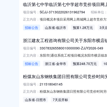
临沂第七中学临沂第七中学超市竞价项目网
项目编号：
SCJJ-3713022026131962794
招标单位
项目概况本项目采用网上商城网上超市竞价方式实
正文内容：
目名称：临沂第七中学超市竞价项目（三）预
招标公告
山东省
-临沂市
预算1.28万元
3天
1000大锅灶万用表光万用表/1国产金佰特御典1000
浙江建友工程咨询有限公司关于东阳市横店镇
项目编号：
330783265580010000090-ZJJY2026-049
东阳市|通信系统工程项目概况东阳市横店镇
正文内容：
载）采购文件，并于2026年08月17日14:30
招标公告
浙江省
-金华市
预算248.70万元
1
镇农房集聚区项目（二期）二号地块室内分布系
粉煤灰山东钢铁集团日照有限公司竞价时间
项目编号：
211518040145
粉煤灰山东钢铁集团日照有限公司竞价时间另行公告发
正文内容：
资源信息序号品名型号/规格材质/成分数量重量
山东省
-日照市
7天后开标
准。有意者必须到现场看货。表中涉及的规格