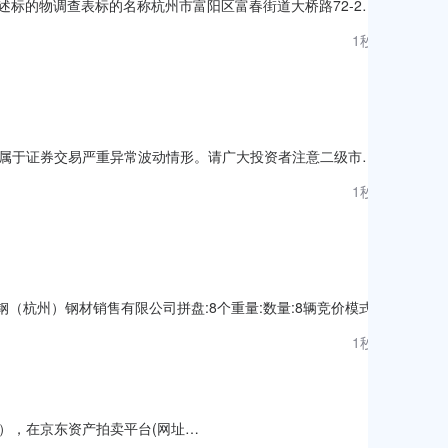
描述标的物调查表标的名称杭州市富阳区富春街道大桥路72-2号
7)字第007736号评估鉴定基准日2026.06.02权利限制情况房
1秒前
认书》标的物介绍杭州市富阳区富春街道大桥路72
规定，属于证券交易严重异常波动情形。请广大投资者注意二级市场
份有限公司002827高争民爆严重异常期间日收盘价格涨幅偏
1秒前
50卖方:马钢（杭州）钢材销售有限公司拼盘:8个重量:数量:8辆竞价模式:
出价时间顺延5分钟。年费套餐:不适用保留价:无待开始交易保证
1秒前
保证金=
除外），在京东资产拍卖平台(网址