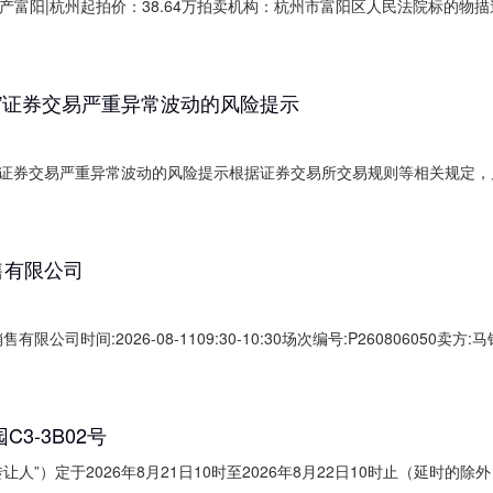
地产富阳|杭州起拍价：38.64万拍卖机构：杭州市富阳区人民法院标的物
执恢1372号房产权证号富房权证富移字第045620号土地权证号富国用(200
提供的文件1、《法院裁定书》2、《协助执行通知书》3、《拍卖成交确
615)”证券交易严重异常波动的风险提示
00615)”证券交易严重异常波动的风险提示根据证券交易所交易规则等相关
名称证券代码证券简称异常波动原因异常期间网页链接深圳西藏高争民爆股
ps://www.szse.cn/disclosure/deal/public/index.html深圳深
销售有限公司
售有限公司时间:2026-08-1109:30-10:30场次编号:P2608060
5%延时机制:5分钟/次竞拍最后5分钟内若有用户出价，结束时间将按此
元竞价保证金：200.00元服务费保证金：28.00元保证金说明交易保证金交易
3-3B02号
”）定于2026年8月21日10时至2026年8月22日10时止（延时的