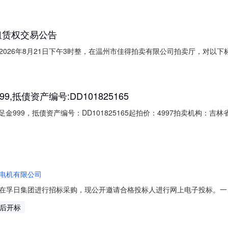
租赁权交易公告
026年8月21日下午3时整，在温州市佳得拍卖有限公司拍卖厅，对以下
地址建筑面积（？O）规划功能单价（元/月/？O）招租底价(万元/年
733.1259.94有1二、承租人条件：(一)意向承租方应为依法设立并有效
9,抵债资产编号:DD101825165
，足金999，抵债资产编号：DD101825165起拍价：4997拍卖机构
g，足金999，抵债资产编号：DD101825165二、重大事项披露：
的的特殊性，本次拍卖标的成交后概不支持退换货。三、挂牌价格：4997
电机有限公司
日集团进行招标采购，现公开邀请合格投标人进行网上电子投标。一、项目内容
量：请点击左下角物资明细表查看。二、投标人资格要求：1、供应商必
天后开标
我公司项目内容予以认可，项目内容为合同的正常组成部分。3、因供应