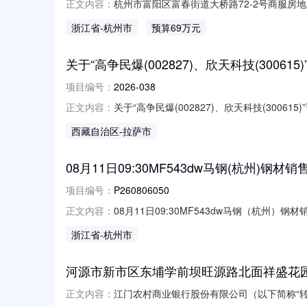
杭州市富阳区富春街道大桥路72-2号商服房
正文内容：
商服房地产权证情况法院文书（2025）浙0111
浙江省
-杭州市
预算69万元
产：有查封、有抵押；土地：有查封，有抵押
关于“高争民爆(002827)、欣天科技(300
项目编号：
2026-038
关于“高争民爆(002827)、欣天科技(3
正文内容：
交易风险，理性决策，审慎投资。交易所公司
西藏自治区
-拉萨市
离值累计达到100.38%2026-07-27至2026-08-06htt
08月11日09:30MF543dw马钢(杭州)钢材
项目编号：
P260806050
08月11日09:30MF543dw马钢（杭州）钢材销
正文内容：
公开增价会员属性:企业个人均可买方收费:2.
浙江省
-杭州市
金：￥228.00元交易保证金：￥228.00
河源市新市区东埔学前坝旺源路北面祥盛花园C
江门农村商业银行股份有限公司（以下简称“转让人
正文内容：