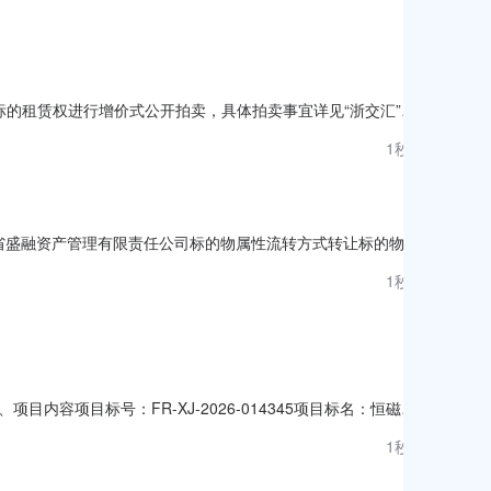
标的租赁权进行增价式公开拍卖，具体拍卖事宜详见“浙交汇”网
)租赁期限（年）竞买保证金（万元）产权情况装修期（月）1百里
1秒前
存续的企业法人、非法人组织或具有完全民事行为能力的自然人。(以
：吉林省盛融资产管理有限责任公司标的物属性流转方式转让标的物描
图片仅供参考，请以实物现状为准。建议实地看样，一经竞价，即视为
1秒前
元，保证金：500元，加价幅度：100元或整倍数。软件
项目标号：FR-XJ-2026-014345项目标名：恒磁电
须具备参加此项目所要求的相关资质及供货能力。2、供应商参
1秒前
商原因造成项目调整授标、作废、重新投标的，将对责任供应商