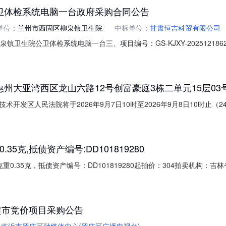
卫体检系统电脑一台政府采购合同公告
单位：
兰州市西固区柳泉镇卫生院
中标单位：
甘肃恒吉科贸有限公司
泉镇卫生院公卫体检系统电脑一台三、项目编号：GS-KJXY-20251218
区柳泉镇卫生院地址：兰州市西固区柳泉镇卫生院联系方式：15117028
59418399六、合同主要信息主要标的：序号名称数量(单位)单价(元)总价
大亚湾西区龙山六路12号创富豪庭3栋二单元15层03号
开发区人民法院将于2026年9月7日10时至2026年9月8日10时止
a.jd.com/2643）进行公开拍卖活动，现就有关的网上拍卖事宜敬告各位
产）[房屋产权证号：粤（2019）惠州市不动产权第4037682号，建筑面
35克,抵债资产编号:DD101819280
克重0.35克，抵债资产编号：DD101819280起拍价：304拍卖机
：金含量999‰/克重0.35克，抵债资产编号：DD101819280二
可能存在的瑕疵。基于标的的特殊性，本次拍卖标的成交后概不支持退换货
超市竞价项目采购公告