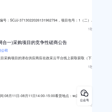
-3713022026131962794，项目包号：1（二）项
数量控最高单价（元）最高限价（元）1万用表国产金佰特御典
1秒前
A):1;交流电流(A):1;电阻(
网合一)采购项目的竞争性磋商公告
限公司
项目采购项目的潜在供应商应在政采云平台线上获取获取（下
580010000090-ZJJY2026-049项目名称：东阳市横店
1秒前
7043最高限价（元）：2487043采购需求：数
11日-08月11日14:00-15:00看货地点：w山钢日照公司
公众号
物为准资源说明:1、表中所涉型号规格、材质成份以现场看货为
1秒前
算量，中标结算以实际计量为准。3、中标单位必须在三个工