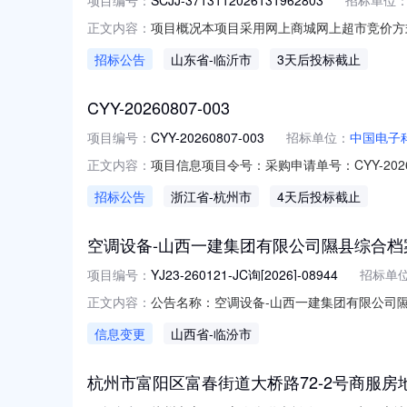
项目编号：
SCJJ-3713112026131962803
招标单位
项目概况本项目采用网上商城网上超市竞价方式实
正文内容：
目名称：U盘（三）预算金额：45（四）采购需
招标公告
山东省
-临沂市
3天后投标截止
盘）金士顿/Kingston32GU盘存储容量:32GB
CYY-20260807-003
项目编号：
CYY-20260807-003
招标单位：
中国电子
项目信息项目令号：采购申请单号：CYY-2026
正文内容：
08-1123:00:00计划采购完成时间
招标公告
浙江省
-杭州市
4天后投标截止
明细物料名称品牌规格型号配置描述申请数量计量单
空调设备-山西一建集团有限公司隰县综合
项目编号：
YJ23-260121-JC询[2026]-08944
招标单
公告名称：空调设备-山西一建集团有限公司隰
正文内容：
军:13994002496商机类型：物资类项目
信息变更
山西省
-临汾市
【2026】-08944）一、内容我单位发
杭州市富阳区富春街道大桥路72-2号商服房