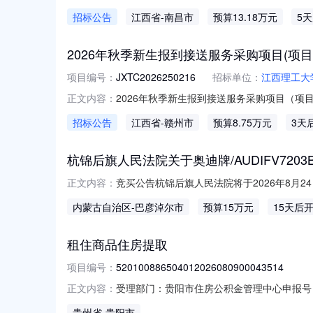
件及其它资料。并于2026年8月20日14时3
招标公告
江西省
-南昌市
预算13.18万元
5
服务项目（02包）预算金额：13.18万元人
2026年秋季新生报到接送服务采购项目(项目编号:
项目编号：
JXTC2026250216
招标单位：
江西理工大
2026年秋季新生报到接送服务采购项目（项目
正文内容：
目资金来自自筹资金。该项目已具备采购条件，现
招标公告
江西省
-赣州市
预算8.75万元
3天
分：2026年秋季新生报到接送服务采购项目，共
杭锦后旗人民法院关于奥迪牌/AUDIFV7203
竞买公告杭锦后旗人民法院将于2026年8月2
正文内容：
行局）进行公开拍卖活动，现公告如下：一、拍卖车
内蒙古自治区
-巴彦淖尔市
预算15万元
15天后
LFV3A2FU0S3918406，初次登记日期
租住商品住房提取
项目编号：
520100886504012026080900043514
受理部门：贵阳市住房公积金管理中心申报号（办件编号
正文内容：
人：**威状态：办结审批流程环节名称办件状态办理人开
贵州省
-贵阳市