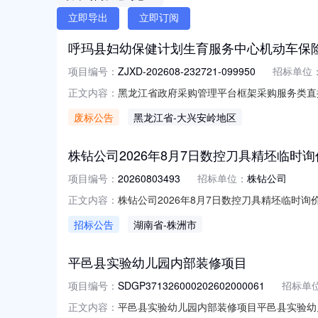
立即导出
立即订阅
呼玛县妇幼保健计划生育服务中心机动车保
项目编号：
ZJXD-202608-232721-099950
招标单位
黑龙江省政府采购管理平台框架采购服务类直接选
正文内容：
项目于2026年08月08日发布服务类直接
废标公告
黑龙江省
-大兴安岭地区
株钻公司2026年8月7日数控刀具精坯临时询价
项目编号：
20260803493
招标单位：
株钻公司
株钻公司2026年8月7日数控刀具精坯临时询价
正文内容：
购方式:公开询比采购内容:数控刀具精坯预计采购时间
招标公告
湖南省
-株洲市
称:株钻公司2026年8月7日数控刀具精坯临时询
平邑县实验幼儿园内部装修项目
项目编号：
SDGP371326000202602000061
招标单
平邑县实验幼儿园内部装修项目平邑县实验幼儿园
正文内容：