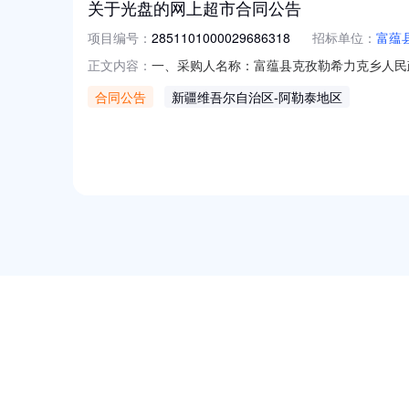
关于光盘的网上超市合同公告
项目编号：
2851101000029686318
招标单位：
富蕴
一、采购人名称：富蕴县克孜勒希力克乡人民
正文内容：
2851101000029686318五、合同编号：1
合同公告
新疆维吾尔自治区
-阿勒泰地区
联想LT2451H粉盒原装黑色墨粉盒适配LJ2605D/LJ
NEW
HOT
5折起
暂时没有搜索结果…