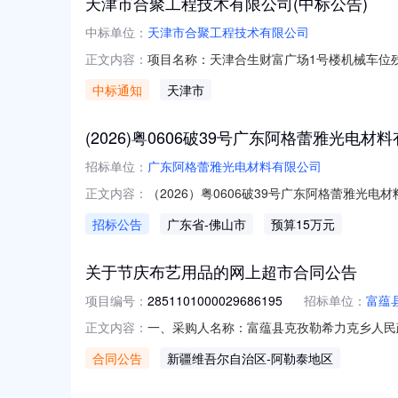
天津市合聚工程技术有限公司(中标公告)
中标单位：
天津市合聚工程技术有限公司
项目名称：天津合生财富广场1号楼机械车位残值回
正文内容：
中标通知
天津市
(2026)粤0606破39号广东阿格蕾雅光
招标单位：
广东阿格蕾雅光电材料有限公司
（2026）粤0606破39号广东阿格蕾雅
正文内容：
告广东省佛山市顺德区人民法院（下称“顺德法院
招标公告
广东省
-佛山市
预算15万元
司”或“债务人”）重整一案，并于2026年7
关于节庆布艺用品的网上超市合同公告
项目编号：
2851101000029686195
招标单位：
富蕴
一、采购人名称：富蕴县克孜勒希力克乡人民
正文内容：
2851101000029686195五、合同编号
合同公告
新疆维吾尔自治区
-阿勒泰地区
3224【96*144】4号红色得力/deli4号面1.00