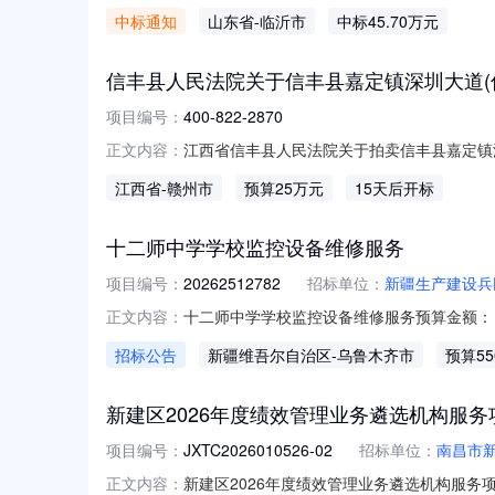
目三、中标（成交）信息：标包：A供应商名
中标通知
山东省
-临沂市
中标45.70万元
折扣率或费率）：457000.00元四、主
他工程2年
信丰县人民法院关于信丰县嘉定镇深圳大道(信丰
项目编号：
400-822-2870
江西省信丰县人民法院关于拍卖信丰县嘉定镇深圳
正文内容：
日10时止（延时除外）在信丰县人民法院淘宝
江西省
-赣州市
预算25万元
15天后开标
产。产权证号：赣（2024）信丰县不动产权第
十二师中学学校监控设备维修服务
项目编号：
20262512782
招标单位：
新疆生产建设兵
十二师中学学校监控设备维修服务预算金额：￥5
正文内容：
20262512782采购单位：新疆生产建设兵
招标公告
新疆维吾尔自治区
-乌鲁木齐市
预算55
新建区2026年度绩效管理业务遴选机构服务项
项目编号：
JXTC2026010526-02
招标单位：
南昌市
新建区2026年度绩效管理业务遴选机构服务项目
正文内容：