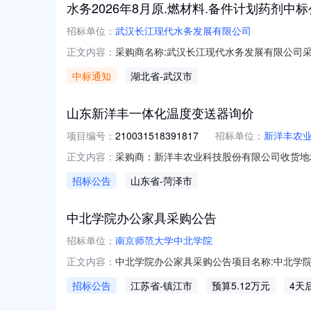
水务2026年8月原.燃材料.备件计划药剂中
招标单位：
武汉长江现代水务发展有限公司
采购商名称:武汉长江现代水务发展有限公司采购标
正文内容：
多咨询请点击：
中标通知
湖北省
-武汉市
山东新洋丰一体化温度变送器询价
项目编号：
210031518391817
招标单位：
新洋丰农
采购商：新洋丰农业科技股份有限公司收货地
正文内容：
件”两字）商机编号：210031518391817联系
招标公告
山东省
-菏泽市
210031518391817收货地区山东菏
中北学院办公家具采购公告
招标单位：
南京师范大学中北学院
中北学院办公家具采购公告项目名称:中北学院办公
正文内容：
镇江市丹阳市正德路8号南京师范大学中北学院
招标公告
江苏省
-镇江市
预算5.12万元
4天