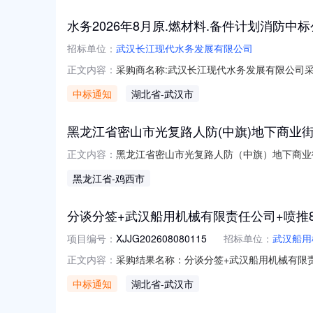
水务2026年8月原.燃材料.备件计划消防中
招标单位：
武汉长江现代水务发展有限公司
采购商名称:武汉长江现代水务发展有限公司采购标
正文内容：
多咨询请点击：
中标通知
湖北省
-武汉市
黑龙江省密山市光复路人防(中旗)地下商业街
黑龙江省密山市光复路人防（中旗）地下商业街
正文内容：
屋用途商铺建筑面积19.83平方米房源类型
黑龙江省
-鸡西市
方米，用途为商服。
分谈分签+武汉船用机械有限责任公司+喷推8
项目编号：
XJJG202608080115
招标单位：
武汉船用
采购结果名称：分谈分签+武汉船用机械有限责任
正文内容：
案编号：签约类型：采购方式：询价采购参与
中标通知
湖北省
-武汉市
计量单位采购数量中标数量成交单价到货日期交货地