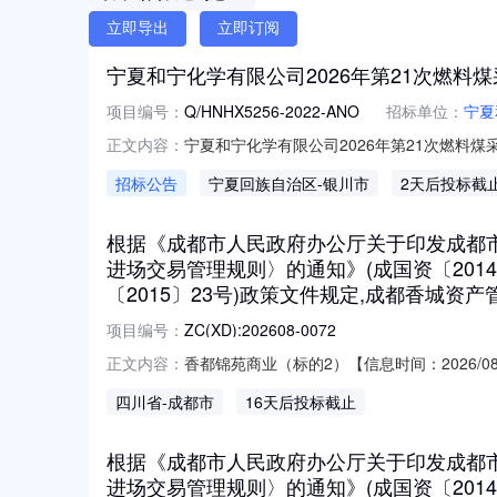
立即导出
立即订阅
宁夏和宁化学有限公司2026年第21次燃料
项目编号：
Q/HNHX5256-2022-ANO
招标单位：
宁夏
宁夏和宁化学有限公司2026年第21次燃料煤
正文内容：
招标公告
宁夏回族自治区
-银川市
2天后投标截
根据《成都市人民政府办公厅关于印发成都市公
进场交易管理规则〉的通知》(成国资〔20
〔2015〕23号)政策文件规定,成都香城
项目编号：
ZC(XD):202608-0072
香都锦苑商业（标的2）【信息时间：2026/
正文内容：
印发〈成都市市属国有企业资产出租项目进场
四川省
-成都市
16天后投标截止
知》（成国资发〔2015〕23号）政策文
证金增价幅度1Z
根据《成都市人民政府办公厅关于印发成都市公
进场交易管理规则〉的通知》(成国资〔20