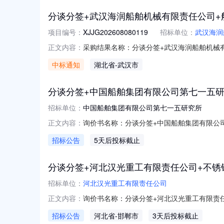
分谈分签+武汉海润船舶机械有限责任公司+
项目编号：
XJJG202608080119
招标单位：
武汉海润
采购结果名称：分谈分签+武汉海润船舶机械有限
正文内容：
采购方案编号：签约类型：采购方式：询价采
中标通知
湖北省
-武汉市
述规格型号计量单位采购数量中标数量成交单价到货
分谈分签+中国船舶集团有限公司第七一五研究
招标单位：
中国船舶集团有限公司第七一五研究所
询价书名称：分谈分签+中国船舶集团有限公司第
正文内容：
见商务附件批2026-09-20不指定寻源要求
招标公告
5天后投标截止
部分物料报价：是附加费（附加费包括运费、包
分谈分签+河北汉光重工有限责任公司+不锈
招标单位：
河北汉光重工有限责任公司
询价书名称：分谈分签+河北汉光重工有限责任
正文内容：
郸2026-08-152561012321不锈钢板Kg邯郸20
招标公告
河北省
-邯郸市
3天后投标截止
156561012316L不锈钢板Kg邯郸2026-08-1