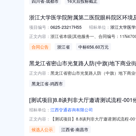
四川省
-成都市
16天后投标截止
（成国资发〔2015〕23号）政策文件规
增价幅度1ZC
浙江大学医学院附属第二医院眼科院区环境
项目编号：
0625-23217H55
招标单位：
浙江大学医学
浙江省本级|其他服务一、合同编号：11N470
正文内容：
项目名称：浙江大学医学院附属第二医院眼科院
合同公告
浙江省
中标656.60万元
应商（乙方）：江苏开元物业服务有限公司地址
黑龙江省密山市光复路人防(中旗)地下商业街
黑龙江省密山市光复路人防（中旗）地下商业街
正文内容：
用途商铺建筑面积14.00平方米房源类型二
黑龙江省
-鸡西市
用途为商服。
[测试项目]8.8谈判非大厅邀请测试流程-00
招标单位：
江西交通咨询有限公司
【测试项目】8.8谈判非大厅邀请测试流程-00
正文内容：
候选人公示
江西省
-南昌市