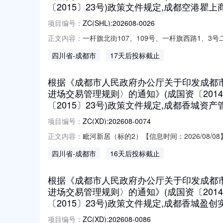
〔2015〕23号)政策文件规定,成都空港
项目编号：
ZC(SHL):202608-0026
一杆旗北街107、109号、一杆旗西路1、3
正文内容：
（成办发〔2021〕60号）、《关于印发〈
四川省
-成都市
17天后投标截止
进场交易管理规则〉部分条款的通知》（成国
面积业态租
根据《成都市人民政府办公厅关于印发成都市公
进场交易管理规则〉的通知》(成国资〔20
〔2015〕23号)政策文件规定,成都香城
项目编号：
ZC(XD):202608-0074
毗河新居（标的2）【信息时间：2026/08
正文内容：
〈成都市市属国有企业资产出租项目进场交易
四川省
-成都市
16天后投标截止
（成国资发〔2015〕23号）政策文件规
增价幅度1ZC(
根据《成都市人民政府办公厅关于印发成都市公
进场交易管理规则〉的通知》(成国资〔20
〔2015〕23号)政策文件规定,成都香城
项目编号：
ZC(XD):202608-0086