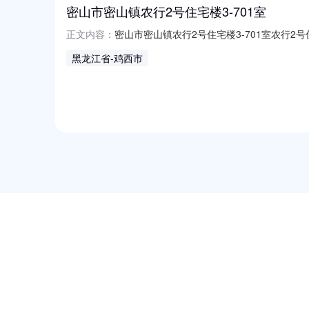
密山市密山镇农行2号住宅楼3-701室
密山市密山镇农行2号住宅楼3-701室农行2号
正文内容：
屋用途普通住宅小区名称农行2号住宅楼朝向南
黑龙江省
-鸡西市
农行2号住宅楼3-701，地理位置优越，毗邻
NEW
HOT
5折起
暂时没有搜索结果…