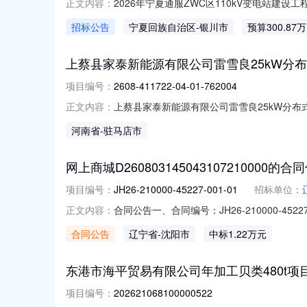
2026年宁夏通服ZWC区110kV变电站建设
正文内容：
扩建、线路采购项目-材料采购（三次）（招标编
招标公告
宁夏回族自治区
-银川市
预算300.87
限公司项目管理咨询分公司。项目资金由招标
人）参
上蔡县家泰新能源有限公司雷雪良25kW分
项目编号：
2608-411722-04-01-762004
上蔡县家泰新能源有限公司雷雪良25kW分布式光伏
正文内容：
目基本信息项目代码项目名称办理结果信息审批部门审
河南省
-驻马店市
网上商城D260803145043107210000的合
项目编号：
JH26-210000-45227-001-01
招标单位：
合同公告一、合同编号：JH26-210000-45
正文内容：
如有）：JH26-210000-45227四、
合同公告
辽宁省
-沈阳市
中标1.22万元
应商（乙方）：沈阳市于洪区百集五金综合商店
东港市海平贸易有限公司年加工贝类480t项
项目编号：
202621068100000522