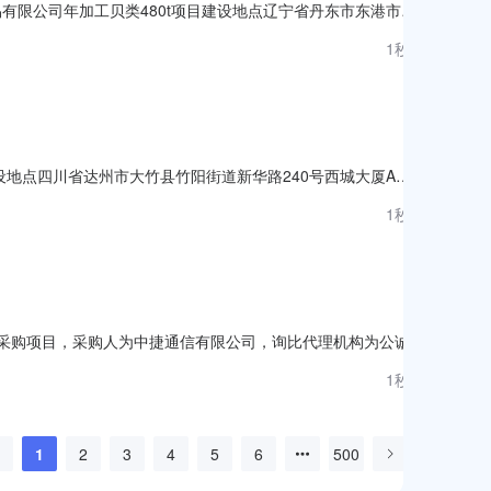
贸易有限公司年加工贝类480t项目建设地点辽宁省丹东市东港市前
***5555项目投资(万元)15环保投资(万元)2.8拟投入生
1秒前
影响登记表的建设项目，属于第4海水养殖项中其他。建
建设地点四川省达州市大竹县竹阳街道新华路240号西城大厦A幢
2项目投资(万元)16环保投资(万元)6拟投入生产运营日期
1秒前
建设项目，属于第172核技术利用建设项目项中销售Ⅰ类、Ⅱ类、
合作商采购项目，采购人为中捷通信有限公司，询比代理机构为公诚管
意向的且具有提供标的物能力的潜在供应商（以下简称供应商）响
1秒前
同签订生效之日起24个月止（具体以合同签订为准）。（3）预
1
2
3
4
5
6
500