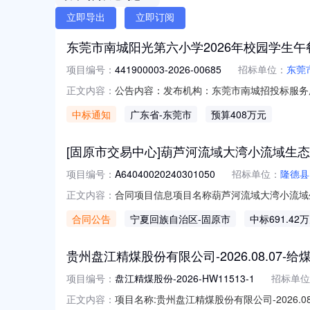
立即导出
立即订阅
东莞市南城阳光第六小学2026年校园学生
项目编号：
441900003-2026-00685
招标单位：
东莞
公告内容：发布机构：东莞市南城招投标服务所采购
正文内容：
人：梁开业项目负责人：梁开业一、项目编号：44
中标通知
广东省
-东莞市
预算408万元
市南城阳光第六小学2026年校园学生午餐集
[固原市交易中心]葫芦河流域大湾小流域生
项目编号：
A64040020240301050
招标单位：
隆德县
合同项目信息项目名称葫芦河流域大湾小流域生态
正文内容：
A64040020240301050001001合
合同公告
宁夏回族自治区
-固原市
中标691.42
附件葫芦河流域大湾小流域生态综合治理项目.d
贵州盘江精煤股份有限公司-2026.08.07-给煤
项目编号：
盘江精煤股份-2026-HW11513-1
招标单位
项目名称:贵州盘江精煤股份有限公司-2026.08.
正文内容：