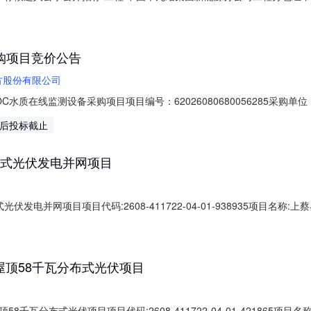
程2标段第一中标候选人：山东中星安装工程有限公司报价金额：34547
有异议，请在公示期内与招标监督人联系，联系电话：13881927472招标人
购项目竞价公告
方股份有限公司
水质在线监测设备采购项目项目编号：62026080680056285采
-0707:28-2026-08-1217:00供应商规模要求：大型企业,中型企业,
天后投标截止
全的财务会计财务制度；3．具有履行合同所必需的设备和专业技术、售后
布式光伏发电并网项目
发电并网项目项目代码:2608-411722-04-01-938935项目名
批事项审批文号审批结果审批时间上蔡县发改委企业投资项目备案2608-41172
顶58千瓦分布式光伏项目
千瓦分布式光伏项目项目代码:2608-411722-04-01-421865