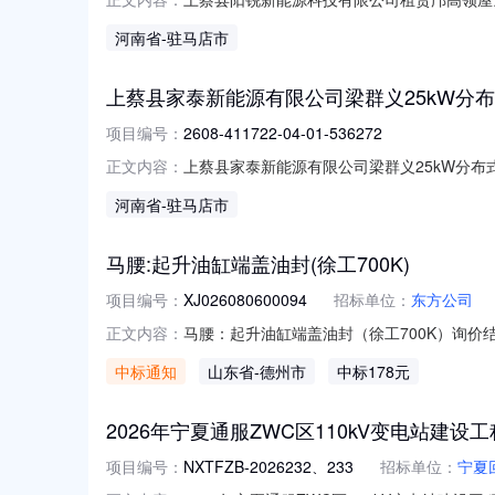
光伏项目项目基本信息项目代码项目名称办理结果信息
河南省
-驻马店市
上蔡县家泰新能源有限公司梁群义25kW分
项目编号：
2608-411722-04-01-536272
上蔡县家泰新能源有限公司梁群义25kW分布式光伏
正文内容：
目基本信息项目代码项目名称办理结果信息审批部门审
河南省
-驻马店市
马腰:起升油缸端盖油封(徐工700K)
项目编号：
XJ026080600094
招标单位：
东方公司
马腰：起升油缸端盖油封（徐工700K）询价结果公告
正文内容：
08-0620:00:09参与方式非定向询价
中标通知
山东省
-德州市
中标178元
询价结果明细供应商产品名称产品描述供应量
2026年宁夏通服ZWC区110kV变电站建
项目编号：
NXTFZB-2026232、233
招标单位：
宁夏