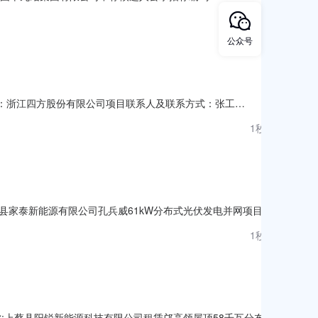
48.20元第二中标候选人：盛鸿建设发展有限公司报价金额：
1秒前
：中国十九冶集团有限公司公示开始时间：2026年08月06
公众号
购单位：浙江四方股份有限公司项目联系人及联系方式：张工
小型企业,微型企业供应商资质要求：-供应商基本要求：1．具有独立承担民
1秒前
保障等能力；4．有依法缴纳税收和社会保障资
称:上蔡县家泰新能源有限公司孔兵威61kW分布式光伏发电并网项目项
2-04-01-938935已备案2026-08-07
1秒前
项目名称:上蔡县阳锐新能源科技有限公司租赁邝高领屋顶58千瓦分布式