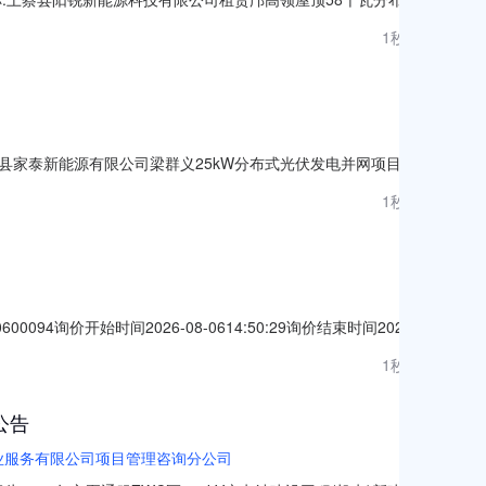
-411722-04-01-421865已备案2026-08-07
1秒前
称:上蔡县家泰新能源有限公司梁群义25kW分布式光伏发电并网项目项
2-04-01-536272已备案2026-08-07
1秒前
询价开始时间2026-08-0614:50:29询价结束时间2026-
人赵绍彬联系方式13851298012付款方式货到付款附件备注
1秒前
轮胎式装载机配件轮胎式装载机配件（
公告
业服务有限公司项目管理咨询分公司