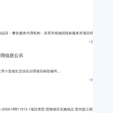
0000采购品目：餐饮服务代理机构：东莞市南城招投标服务所项目经办
2026年校园学生午餐集中供餐服务项目三、采购结果合同包1(东莞
1秒前
有限公司广州市增城区宁西街创誉路74号A
合同信息公示
流域大湾小流域生态综合治理项目标段编号
914248.38签约时间2024-03-24合同期限300日历天相关
1秒前
份-2026-HW11513-1项目类型:货物项目实施地点:贵州盘江精煤