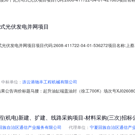
审批部门审批事项审批文号审批结果审批时间上蔡县发改委企业投资项目备案2608
布式光伏发电并网项目
发电并网项目项目代码:2608-411722-04-01-536272项目名
批事项审批文号审批结果审批时间上蔡县发改委企业投资项目备案2608-41172
中标单位：
连云港驰丰工程机械有限公司
询价标题马腰：起升油缸端盖油封（徐工700K）场次号XJ026080600094
出价方式一次性出价发布单位东方公司马腰作业区最终用户东方公司马腰作业区联系
成交数量成交单价到货日期收货地点订单号附件连云港驰丰工程机械...
设工程(机电)新建、扩建、线路采购项目-材料采购(三次)招标
回族自治区通信产业服务有限公司
代理单位：
宁夏回族自治区通信产