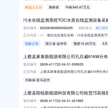
招标名称：千里行国际时尚中心项目装饰装修工
候选人公示
海南省
中标345.47万元
3490684.18元特此公示公示期为4天，若
污水在线监测系统TOC水质在线监测设备采
项目编号：
62026080680056285
招标单位：
浙江四
一、项目信息项目名称：污水在线监测系统TOC
正文内容：
13967964070报价起止时间：2026-08
招标公告
浙江省
-金华市
预算19.20万元
5
事责任的能力；2．具有良好的商业信誉和健
上蔡县家泰新能源有限公司孔兵威61kW分
项目编号：
2608-411722-04-01-938935
上蔡县家泰新能源有限公司孔兵威61kW分布式光伏
正文内容：
目基本信息项目代码项目名称办理结果信息审批部门审
河南省
-驻马店市
上蔡县阳锐新能源科技有限公司租赁邝高领屋
项目编号：
2608-411722-04-01-421865
上蔡县阳锐新能源科技有限公司租赁邝高领屋顶58
正文内容：