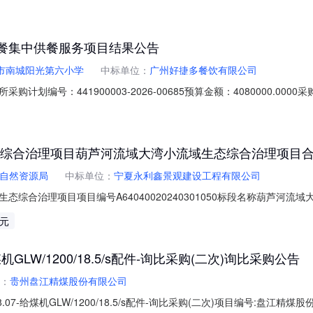
午餐集中供餐服务项目结果公告
市南城阳光第六小学
中标单位：
广州好捷多餐饮有限公司
计划编号：441900003-2026-00685预算金额：4080000.
1900003-2026-00685二、项目名称：东莞市南城阳光第六小学
中供餐服务项目):供应商名称供应商地址中标（成交）金额广州好捷多餐饮
态综合治理项目葫芦河流域大湾小流域生态综合治理项目
自然资源局
中标单位：
宁夏永利鑫景观建设工程有限公司
综合治理项目项目编号A64040020240301050标段名称葫芦河
同订立信息建设单位隆德县自然资源局承包人宁夏永利鑫景观建设工程有限公司合同价款6
万元
ocx葫芦河流域大湾小流域生态综合治理项目.docx
机GLW/1200/18.5/s配件-询比采购(二次)询比采购公告
：
贵州盘江精煤股份有限公司
07-给煤机GLW/1200/18.5/s配件-询比采购(二次)项目编号:盘江精煤股