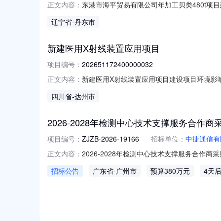
东港市海平贸易有限公司年加工贝类480t项目
正文内容：
阳镇新安村鸭江东组占地面积（平方米）15000
辽宁省
-丹东市
产运营日期2026-06-22建设性质新建
新建医用X射线装置应用项目
项目编号：
202651172400000032
新建医用X射线装置应用项目建设项目环境影响
正文内容：
第二层2号营业面积（平方米）10建设单位大竹
四川省
-达州市
2026-08-15建设性质新建备案依据该
2026-2028年检测中心技术支撑服务合作
项目编号：
ZJZB-2026-19166
招标单位：
中捷通信有
2026-2028年检测中心技术支撑服务合作
正文内容：
理咨询有限公司，项目编号：ZJZB-202
招标公告
广东省
-广州市
预算380万元
4天
应。1.项目概况与采购内容1.1项目概况：
算金额