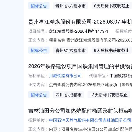
股份公司项目概况:EAS导入标段/包名称:贵州盘江精煤
招标公告
贵州省
-六盘水市
6天后标书获取截止
时间:2026-08-1308:25:00截标/开标时间:2026
贵州盘江精煤股份有限公司-2026.08.07-电
项目编号：
盘江精煤股份-2026-HW11479-1
招标单位
项目名称:贵州盘江精煤股份有限公司-2026.08
正文内容：
公司项目概况:EAS导入标段/包名称:贵州盘江精煤股
招标公告
贵州省
-六盘水市
6天后标书获取截止
间:2026-08-1308:20:00截标/开标时间:202
2026年铁路建设项目国铁集团管理的甲供物
招标单位：
川藏铁路有限公司
代理单位：
中国铁路物
点击查看公告内容:2026年铁路建设项目国铁
正文内容：
招标公告
四川省
-成都市
13天后标书获取截止
吉林油田分公司加热炉配件椭圆形封头框架物
招标单位：
中国石油天然气股份有限公司吉林油田分公司
内容：项目名称:吉林油田分公司加热炉配件
正文内容：