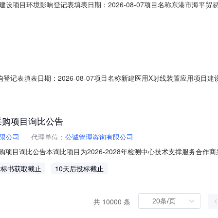
建设项目环境影响登记表填表日期：2026-08-07项目名称东港市海平
建设单位东港市海平贸易有限公司法定代表人孟凡平联系人孙佳琪联系电话131*
备案依据该项目属于《建设项目环境影响评价分类管理名录》中应当填报环境
登记表填表日期：2026-08-07项目名称新建医用X射线装置应用项目
顾德口腔诊所有限公司法定代表人魏东联系人刘秀冬联系电话159****605
项目属于《建设项目环境影响评价分类管理名录》中应当填报环境影响登记表的
商采购项目询比公告
限公司
代理单位：
公诚管理咨询有限公司
商采购项目询比公告本询比项目为2026-2028年检测中心技术支撑服务
6-19166。项目资金已落实，具备询比条件，现进行公开询比，特邀请有
后标书获取截止
10天后投标截止
（1）服务地点：广东省，具体地点根据甲方实际需要。（2）服务时间：合
共 10000 条