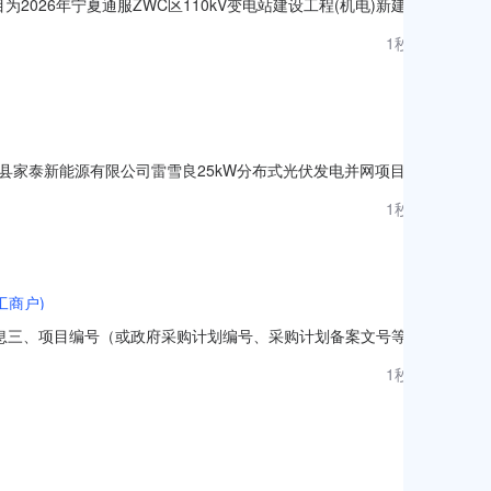
2026年宁夏通服ZWC区110kV变电站建设工程(机电)新建、
产业服务有限公司，招标代理机构为宁夏回族自治区通信产业服务有
1秒前
意向的且具有提供标的物能力的潜在投标人（以下简称投标
称:上蔡县家泰新能源有限公司雷雪良25kW分布式光伏发电并网项目项
2-04-01-762004已备案2026-08-07
1秒前
工商户)
000的合同信息三、项目编号（或政府采购计划编号、采购计划备案文号等，
狱地址：沈阳市于洪区育新路3号联系方式：186****6069供
1秒前
）联系方式：六、合同主