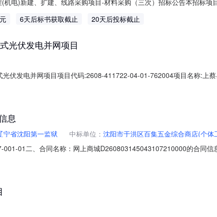
工程(机电)新建、扩建、线路采购项目-材料采购（三次）招标公告本招标项目为
号：NXTFZB-2026232、233），招标人为宁夏回族自治区通信
万元
6天后标书获取截止
20天后投标截止
人自筹，资金已落实。项目已具备招标条件，现进行公开招标，特邀请有
布式光伏发电并网项目
发电并网项目项目代码:2608-411722-04-01-762004项目名
批事项审批文号审批结果审批时间上蔡县发改委企业投资项目备案2608-41172
同信息
辽宁省沈阳第一监狱
中标单位：
沈阳市于洪区百集五金综合商店(个体
227-001-01二、合同名称：网上商城D260803145043107210
项目名称：罪犯生活及医疗卫生经费五、合同主体采购人（甲方）：辽宁省沈阳第一监
（个体工商户）地址：辽宁省沈阳市于洪区赤山路121-4号（2-16-2
目