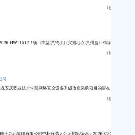
1秒前
026-HW11512-1项目类型:货物项目实施地点:贵州盘江精煤股
文件获取开始时间:2026-08-0707:32:37文件获取截止时
1秒前
公司
目概况安庆职业技术学院网络安全设备升级改造采购项目的潜在供
购文件，并于2026年8月12日9点00分（北京时间）前提交响应文件。一、项
1秒前
改造采
九冶集团有限公司中标候选人公示招标编码：2026072289