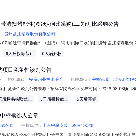
输送带清扫器配件(图纸)-询比采购(二次)询比采购公告
：
贵州盘江精煤股份有限公司
8.07-输送带清扫器配件（图纸）-询比采购(二次)项目编号:盘江精煤股份-2
煤股份有限公司-2026.08.07-输送带清扫器配件（图纸）-询比采购(二次)
6天后投标截止
6天后开标
26-08-1309:00:00开标地点:采购部公告PDF：输送带清
购项目竞争性谈判公告
号
招标单位：
安庆职业技术学院
代理单位：
安徽宜城工程咨询有限
目竞争性谈判公告来源：招标采购办公室发布时间：2026-08-06项
qggzy.anqing.gov.cn/TPBidder/memberLogin）获取采
天后标书获取截止
5天后投标截止
5天后开标
22FS34080120260303号项目名称：安庆职业技术学院网络安全设备升级
段中标候选人公示
有限公司
中标单位：
山东中星安装工程有限公司
标候选人公示公开招标/工程/中国十九冶集团新能源分公司工程分包组中国十