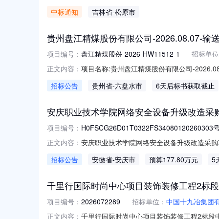
田分公司采购人联系方式：13654381245
中标通知
吉林省
-松原市
贵州盘江精煤股份有限公司-2026.08.07-
项目编号：
盘江精煤股份-2026-HW11512-1
招标单位
项目名称:贵州盘江精煤股份有限公司-2026.0
正文内容：
份公司项目概况:EAS导入标段/包名称:贵州盘江精
招标公告
贵州省
-六盘水市
6天后标书获取截止
间:2026-08-1308:30:00截标/开标时间:20
安庆职业技术学院网络安全设备升级改造采
项目编号：
H0FSCG26D01T0322FS34080120260303
安庆职业技术学院网络安全设备升级改造采购项
正文内容：
应商应在安庆市公共资源电子交易平台（https://a
招标公告
安徽省
-安庆市
预算177.80万元
5
目基本情况项目编号：H0FSCG26D01T03
千里行国际时尚中心项目装饰装修工程2标
项目编号：
2026072289
招标单位：
中国十九冶集团
千里行国际时尚中心项目装饰装修工程2标段中
正文内容：