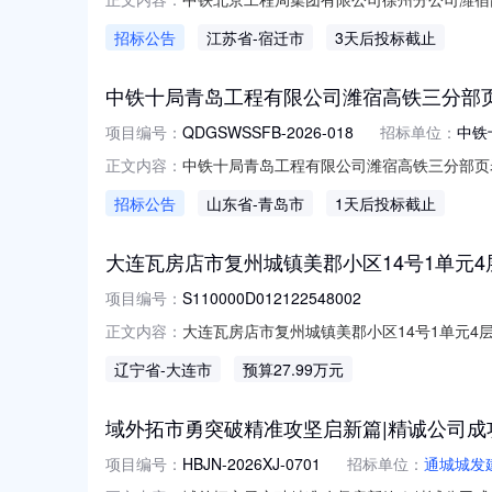
目经理部发电机租赁服务线上询价询价书编号ZTBJ
招标公告
江苏省
-宿迁市
3天后投标截止
铁江苏段站前2标项目经理部纪检监察联系人陈真
中铁十局青岛工程有限公司潍宿高铁三分部
项目编号：
QDGSWSSFB-2026-018
招标单位：
中铁
中铁十局青岛工程有限公司潍宿高铁三分部页岩
正文内容：
第二次联系人杨联系电话18105351836
招标公告
山东省
-青岛市
1天后投标截止
18105351836其他说明详情见附件，随车附
大连瓦房店市复州城镇美郡小区14号1单元4层2号交
项目编号：
S110000D012122548002
大连瓦房店市复州城镇美郡小区14号1单元4层2
正文内容：
号：S110000D012122548002
辽宁省
-大连市
预算27.99万元
估值：批准单位名称：挂牌价格：27.99万元
域外拓市勇突破精准攻坚启新篇|精诚公司
项目编号：
HBJN-2026XJ-0701
招标单位：
通城城发