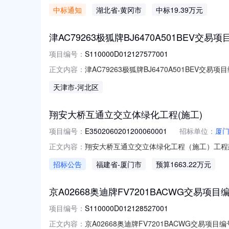
工程采购流转期限：年月交易面积/数量：溢价率
中标通知
湖北省
-黄冈市
中标19.39万元
始时间：--竞价结束时间：--公示时间交易结果
津AC79263极狐牌BJ6470A501BEV交易项目编
项目编号：
S110000D012127577001
津AC79263极狐牌BJ6470A501BEV交易项目
正文内容：
称：标的编号：交易机构名称：北京产权交易所挂
天津市
-河北区
机构网站进行挂牌信息披露的链接：https://otc.cbex.
翔安大桥互通立交立体绿化工程(施工)
项目编号：
E3502060201200060001
招标单位：
厦
翔安大桥互通立交立体绿化工程（施工）工程
正文内容：
价（最高限价）（万元）进入评标基准价计算的下
招标公告
福建省
-厦门市
预算1663.22万元
工）/1663.22511425.6623121
85%，投标总价低于下限
京A02668奥迪牌FV7201BACWG交易项目编号:S
项目编号：
S110000D012128527001
京A02668奥迪牌FV7201BACWG交易项目编号
正文内容：