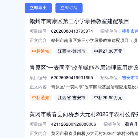
立即导出
立即订阅
赣州市南康区第三小学录播教室建配项目
项目编号：
62026080413793974
招标单位：
赣州市
赣州市南康区第三小学录播教室建配项目（项目编
正文内容：
项目项目编号：62026080413793974项
中标通知
江西省
-赣州市
中标27.80万元
0415:43-2026-08-0718:00
青原区“一表同享”改革赋能基层治理应用建
项目编号：
62026080419931655
招标单位：
吉安市
青原区“一表同享”改革赋能基层治理应用建设场
正文内容：
层治理应用建设场景项目编号：6202608041
中标通知
江西省
-吉安市
中标29.60万元
2026-08-0417:28-2026-08-0
黄冈市蕲春县向桥乡大元村2026年农村公
项目编号：
421126200N26080006
招标单位：
蕲春县
黄冈市蕲春县向桥乡大元村2026年农村公路建
正文内容：