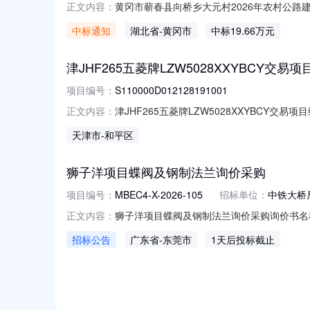
黄冈市蕲春县向桥乡大元村2026年农村公路建
正文内容：
程采购流转期限：年月交易面积/数量：溢价率：
中标通知
湖北省
-黄冈市
中标19.66万元
时间：--竞价结束时间：--公示时间交易结果公
津JHF265五菱牌LZW5028XXYBCY交易项目编号
项目编号：
S110000D012128191001
津JHF265五菱牌LZW5028XXYBCY交易项目编
正文内容：
称：标的编号：交易机构名称：北京产权交易所挂
天津市
-和平区
机构网站进行挂牌信息披露的链接：https://otc.cbex.
狮子洋项目蝶阀及钢制法兰询价采购
项目编号：
MBEC4-X-2026-105
招标单位：
中铁大桥
狮子洋项目蝶阀及钢制法兰询价采购询价书名称狮子
正文内容：
集团有限公司东莞分公司狮子洋通道土建工程T1
招标公告
广东省
-东莞市
1天后投标截止
DN2000软密封（手动涡轮卧式)X1.0MPa采