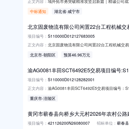
域外拓市勇突破精准攻坚启新篇｜精诚公司成
正文内容：
一航局武汉建设投资有限公司通城县电子信息
中标通知
湖北省
-咸宁市
一名的成绩成功中标，域外市场拓展再度取得
下，精诚公司始终秉持“质量为先、客户至上”
北京固废物流有限公司闲置22台工程机械交易项目编号
项目编号：
S110000D012127683005
北京固废物流有限公司闲置22台工程机械交易项目
正文内容：
S110000D012127683005标的
北京市
-朝阳区
预算46.96万元
位名称：挂牌价格：46.95564万元评估基
况：
渝AG0081丰田SCT6492E5交易项目编号:S110
项目编号：
S110000D012128282001
渝AG0081丰田SCT6492E5交易项目编号：S1
正文内容：
交易机构名称：北京产权交易所挂牌价格：8.5
重庆市
-涪陵区
牌信息披露的链接：https://otc.cbex.com/pr
黄冈市蕲春县向桥乡大元村2026年农村公
项目编号：
421126200N26080007
招标单位：
蕲春县