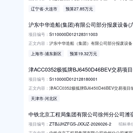
号：S110000D012122540002
辽宁省
-大连市
预算27.85万元
估值：批准单位名称：挂牌价格：27.846万
沪东中华造船(集团)有限公司部分报废设备(六)交易
项目编号：
S110000D012128311003
沪东中华造船（集团）有限公司部分报废设备（六
正文内容：
目编号：S110000D0121283110
上海市
-浦东新区
预算19.32万元
产评估值：批准单位名称：挂牌价格：19.3
津ACC0352极狐牌BJ6450D46BEV交易项目编号
项目编号：
S110000D012128180001
津ACC0352极狐牌BJ6450D46BEV交易项目编
正文内容：
称：标的编号：交易机构名称：北京产权交易
天津市
-河北区
期：2026-8-7在交易机构网站进行挂牌信息披露的链接：htt
中铁北京工程局集团有限公司徐州分公司潍
项目编号：
ZTBJJHZFGS-JXXJZ-2026026-2
招标单
中铁北京工程局集团有限公司徐州分公司潍宿
正文内容：