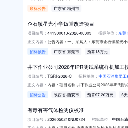
介服务方式：方案择优选取失败类型：项目取
废标公告
广东省
-梅州市
项目建设方案进行优化调整，调整内容涉及项
界发生变更，原设计任务书不再适用。采购失
企石镇星光小学饭堂改造项目
项目编号：
441900013-2026-00303
招标单位：
东莞
公告内容：一、采购人：东莞市企石镇星光小学二
正文内容：
筑物修缮五、采购预算金额（元）：180000.0
招标预告
广东省
-东莞市
预算18万元
0703:35:06
井下作业公司2026年IPR测试系统样机加工
项目编号：
TGRI-2026-C
招标单位：
中国石油集团工
内容：项目名称:井下作业公司2026年IP
正文内容：
件的获取：详见附件项目单位联系人：范磊项目单位
招标公告
陕西省
-西安市
预算97.20万元
6
有毒有害气体检测仪校准
项目编号：
2026050210ND0724
招标单位：
中国石油
内容：项目名称:有毒有害气体检测仪校准项目概
正文内容：