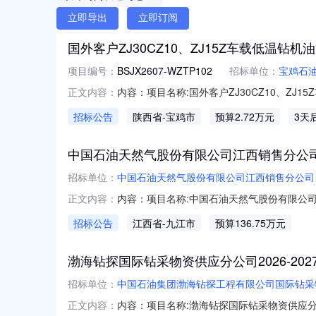
立即导出
立即订阅
国外客户ZJ30CZ10、ZJ15Z车载低温钻
项目编号：
BSJX2607-WZTP102
招标单位：
宝鸡石
内容：项目名称:国外客户ZJ30CZ10、
正文内容：
三类供应商资格要求：见附件采购文件的获取：见
招标公告
陕西省
-宝鸡市
预算2.72万元
3天
其他：无公告-二次.zip
中国石油天然气股份有限公司江西销售分公司
招标单位：
中国石油天然气股份有限公司江西销售分公司
内容：项目名称:中国石油天然气股份有限公
正文内容：
项目（2）项目建设地址：江西省九江市湖口
招标公告
江西省
-九江市
预算136.75万元
见工程量清单及图纸。（4）建设工期：50日历
位：中国石油天然气
渤海钻探国际钻采物资供应分公司2026-2
招标单位：
中国石油集团渤海钻探工程有限公司国际钻采
内容：项目名称:渤海钻探国际钻采物资供应分
正文内容：