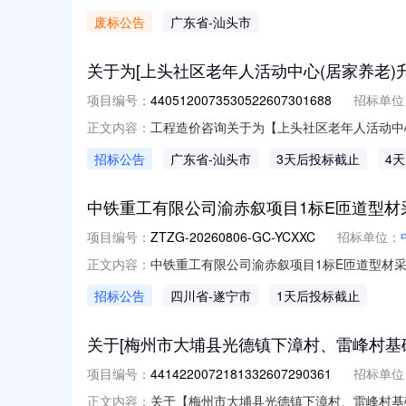
选取机构中介服务方式：方案择优选取失败类型：
废标公告
广东省
-汕头市
关于为[上头社区老年人活动中心(居家养老)
项目编号：
4405120073530522607301688
招标单位
工程造价咨询关于为【上头社区老年人活动中心
正文内容：
为汕头市濠江区人民政府滨海街道办事处公开
招标公告
广东省
-汕头市
3天后投标截止
4
人活动中心（居家养老）升级改造功能配置项目预
规模其他
中铁重工有限公司渝赤叙项目1标E匝道型材
项目编号：
ZTZG-20260806-GC-YCXXC
招标单位：
中铁重工有限公司渝赤叙项目1标E匝道型材采购
正文内容：
027-51150975电子信箱采购单位中铁
招标公告
四川省
-遂宁市
1天后投标截止
细必须随报价函一并上报，否则做废标处理。询价标
关于[梅州市大埔县光德镇下漳村、雷峰村基
项目编号：
4414220072181332607290361
招标单位
关于【梅州市大埔县光德镇下漳村、雷峰村基
正文内容：