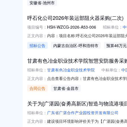
安徽省
-池州市
呼石化公司2026年装运部阻火器采购(二次)
项目编号：
HSH-WZCG-2026-A53-006
招标单位：
中
内容：项目名称:呼石化公司2026年装运部
正文内容：
和浩特石化分公司项目类别：物资类项目分类：
招标公告
内蒙古自治区
-呼和浩特市
预算46万元
运部阻火器采购竞价公告（二次）》项目单位联系人
00
甘肃有色冶金职业技术学院智慧安防服务采
招标单位：
甘肃有色冶金职业技术学院
中标单位：
中
点击查看公告内容：甘肃有色冶金职业技术学院
正文内容：
合同公告
甘肃省
-金昌市
关于为[广湛园(奋勇高新区)智造与物流港项
招标单位：
广东省广湛合作产业园投资开发有限公司
建设项目环境影响评价关于为【广湛园(奋勇高
正文内容：
1109:00，在广东省网上中介服务超市