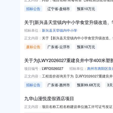
害气体检测仪进行日常性能维护及检测前校准维
招标公告
辽宁省
-盘锦市
预算10万元
准。项目单位：特种油开发公司项目类别：服
加谈判的响应人
关于[新兴县天堂镇内中小学食堂升级改造、
招标单位：
新兴县天堂镇内中小学
关于【新兴县天堂镇内中小学食堂升级改造、
正文内容：
构中介服务方式：方案择优选取失败类型：项目
废标公告
广东省
-云浮市
预算10万元
造、学校午托寝室设备升级改善工程造价咨询服
关于为[LWY2026027重建良井中学400
项目编号：
LWY2026027
招标单位：
惠州市惠阳区良
工程造价咨询关于为【LWY2026027重建良
正文内容：
惠阳区良井镇财政所公开选取工程造价咨询中介
招标公告
广东省
-惠州市
预算99.68万元
3
预算审核服务中介服务事项无（属于非行政管理的中
九华山漫悦度假酒店项目
项目名称工程名称建设单位施工许可证号发证日期发
正文内容：
住房和城乡建设局