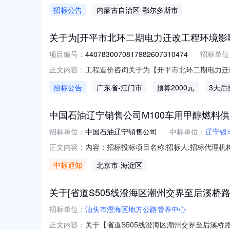
主要包括润滑油品、钻井液材料、压裂化工料
招标公告
内蒙古自治区
-鄂尔多斯市
沿线市场的生产保障需求，做好物资仓储保管服
人民共和国境内依法注册的法人
关于为[开平市北环二期电力迁改工程环境影
项目编号：
4407830070817982607310474
招标单位
工程造价咨询关于为【开平市北环二期电力迁改
正文内容：
介服务超市为开平市交通运输局公开选取工程
招标公告
广东省
-江门市
预算2000元
3天后
报告表编制服务费采购上限价审核服务中介服务事
（￥152,0
中国石油辽宁销售公司M100车用甲醇燃料
招标单位：
中国石油辽宁销售公司
中标单位：
辽宁银
内容：招标投标项目名称:招标人:招标代理机构:北京
正文内容：
格分评标总分排名备注辽宁银丰商贸有限公司中
中标通知
北京市
-海淀区
入项目01辽宁远醇能源有限公司中国石油辽宁销售
关于[省道S505线澄海区潮州交界至后溪桥
招标单位：
汕头市澄海区地方公路管养中心
关于【省道S505线澄海区潮州交界至后溪
正文内容：