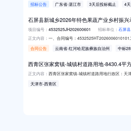
招标公告
广东省
-湛江市
3天后投标截止
4
业园投资开发有限公司采购项目名称广湛园(
购）投资审批项目是投
石屏县新城乡2026年特色果蔬产业乡村振
项目编号：
4532525JH202600601
招标单位：
石屏县
一、合同编号：4532525HT20260060
正文内容：
屏县新城乡2026年特色果蔬产业乡村振兴示
合同公告
云南省
-红河哈尼族彝族自治州
中标28
供应商（乙方）：云南衔谷建设工程有限公司地
西青区张家窝镇-城镇村道路用地-8430.4平
西青区张家窝镇-城镇村道路用地行政区：天津市
正文内容：
路工程项目位置：城镇村道路用地面积(㎡)：
天津市
-西青区
(万元)：0分期支付约定：支付期号约定支
定竣工时间：实
NEW
HOT
5折起