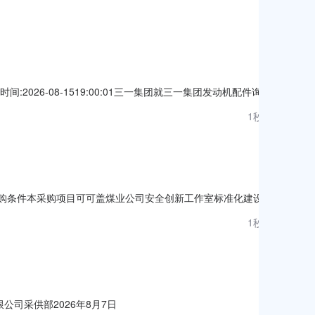
26-08-1519:00:01三一集团就三一集团发动机配件询比
8070471项目标名：三一集团发动机配件询比价二、投标人资
1秒前
质，如有此种情况，经查证核实后，立即取消其投标资格，并纳
采购条件本采购项目可可盖煤业公司安全创新工作室标准化建设服
已具备采购条件，现对该项目进行谈判采购。2.采购范围及相关要
1秒前
。项目围绕企业安全创新、安全宣教、成果展示需求，统筹开展空
公司采供部2026年8月7日