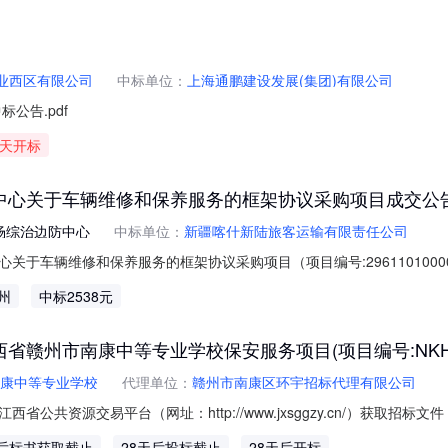
安路768号漳州海滨城A-04-1区6幢1802室，总建筑面积约94.0
业西区有限公司
中标单位：
上海通鹏建设发展(集团)有限公司
公告.pdf
天开标
中心关于车辆维修和保养服务的框架协议采购项目成交公
场综治边防中心
中标单位：
新疆喀什新陆旅客运输有限责任公司
于车辆维修和保养服务的框架协议采购项目（项目编号:2961101000
场综治边防中心关于车辆维修和保养服务的框架协议采购项目采购项目项目编号:
州
中标2538元
总额（元）:项目所在行政区划编码:665506项目所在行政区划名称:托云
州市南康中等专业学校保安服务项目(项目编号:NKHY20
康中等专业学校
代理单位：
赣州市南康区环宇招标代理有限公司
共资源交易平台（网址：http://www.jxsggzy.cn/）获取招标文
NK-C023项目名称：保安服务采购方式：竞争性磋商预算金额：1430000
天后标书获取截止
28天后投标截止
28天后开标