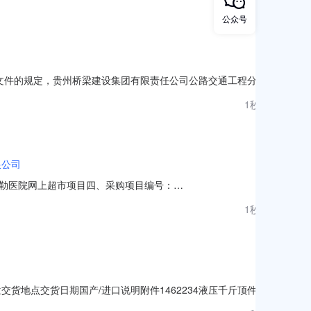
0.00元详
公众号
文件的规定，贵州桥梁建设集团有限责任公司公路交通工程分公
市南明区龙洞堡机场路9号天合中心3号楼6楼会议室评审，根据
1秒前
661.4094.56第一成交候选人2贵州艺盛佳劳务工程有限
限公司
勒医院网上超市项目四、采购项目编号：
价(元)总价(元)1中伟矮柜中伟矮柜组10.0038038002奈高钢制药
1秒前
0.0028028005无品牌-无型号
交货地点交货日期国产/进口说明附件1462234液压千斤顶件
截止时间：2026-08-1120:00允许部分物料报价：否附加费