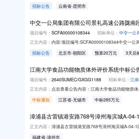
招标公告
云南省
-昆明市
中交一公局集团有限公司景礼高速公路陇南
项目编号：
SCFA00000108344
招标单位：
中交一公
内容:项目编号:SCFA0000010834
正文内容：
路陇南段项目总承包5标项目经理部日期：二
招标公告
北京市
-朝阳区
预算20万元
3天后
本次采购活动。一、采购需求选取中交一公局
相关部门组织验收符合国家相
江南大学食品功能物质体外评价系统中标公
项目编号：
2640SUMEC/GXGG1188
招标单位：
江南
点击查看公告内容：江南大学食品功能物质体
正文内容：
中标通知
江苏省
-无锡市
中标285万元
漳浦县古雷镇港安路768号漳州海滨城A-04-1
漳浦县古雷镇港安路768号漳州海滨城A-04-1
正文内容：
限公司标的物属性流转方式出租租期3年物业类
福建省
-漳州市