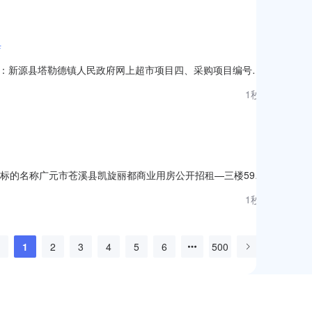
店
：新源县塔勒德镇人民政府网上超市项目四、采购项目编号：
价(元)总价(元)1天章A4/80g彩色复印纸彩色A4纸天
1秒前
县塔勒德镇人民政府联系人：朱磊联系电话：1813
房标的名称广元市苍溪县凯旋丽都商业用房公开招租—三楼59号
工作日挂牌起始日期2022-11-15是否联合出租否挂牌截止日期
1秒前
期为公告期，延时报价期开始时间为公告截止日当日17:
1
2
3
4
5
6
500