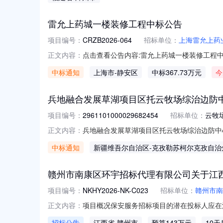
类型新房装修程度精装修标的物描述漳浦县古雷镇港
雷允上药城一楼装修工程中标公告
项目编号：
CRZB2026-064
招标单位：
上海雷允上药
点击查看公告内容:雷允上药城一楼装修工程中标
正文内容：
中标通知
上海市
-静安区
中标367.73万元
今
兵地融合发展草湖项目区托云牧场综治边防
项目编号：
2961101000029682454
招标单位：
云牧
兵地融合发展草湖项目区托云牧场综治边防中心关
正文内容：
目信息项目名称:兵地融合发展草湖项目区托云牧
中标通知
新疆维吾尔自治区
-克孜勒苏柯尔克孜自治
话:/采购计划文号:采购计划金额（元）:预算
赣州市南康区环宇招标代理有限公司关于江西省赣
项目编号：
NKHY2026-NK-C023
招标单位：
赣州市南
项目概况保安服务招标项目的潜在投标人应在江西省公
正文内容：
件。一、项目基本情况项目编号：NKHY2026-
招标公告
江西省
-赣州市
预算143万元
10