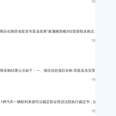
1秒前
：指定报价币种：人民币承运方式：结算方式
商应在陕西省延安市富县统筹*家属楼西楼302室获取采购文
026项目名称：富县北教场*学路建设工程采购方式：竞争性磋商预算
1秒前
：1,392,172.78元品目号品目
束，现将采购结果公示如下：一、项目信息项目名称:巩留县东买里镇
:0999-5822230采购计划文号:采购计划金额（元）:项目所
1秒前
单位信息采购单位名称:巩留县东买里镇人
841牌汽车一辆权利来源司法裁定权证情况法院执行裁定书；拍品
是否首封。提供的文件1、《执行裁定书》；2、《协助执行通
1秒前
f