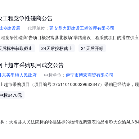
）：包含在物料价格中报价有效期：2026-08-31是否指定报价币种
设工程竞争性磋商公告
城乡建设局
代理单位：
延安鼎力盟建设工程管理有限公司
程竞争性磋商*告项目概况富县北教场*学路建设工程采购项目的潜在供应
京时间）前提交响应文件。一、项目基本情况项目编号：YADLM-2026-
天后标书获取截止
24天后投标截止
24天后开标
富县北教场*学路建设工程):合同包预算金额：1,392,172.78元合同包最高限价
网上超市采购项目成交公告
县东买里镇人民政府
中标单位：
伊宁市博宏商贸有限公司
市采购项目（项目编号:2751101000029682847）采购已经结
项目编号:2751101000029682847项目联系人:马振华项目联系电话
中标2470元
划名称:新疆维吾尔自治区伊犁哈萨克自治州巩留县报价起止时间:-二、采购
卖机构：大名县人民法院标的物描述标的物情况调查表拍品名称大众渝ALN
瑕疵1、车辆被河北省大名县人民法院扣押；2、具体以实物为准，暂不知
辆，具体以实物为准；缴纳尾款后及时提车。相关附件下载：1928报告.pd