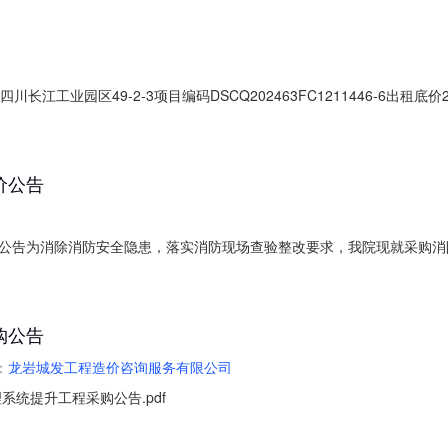
川长江工业园区49-2-3项目编码DSCQ202463FC1211446-6出
挂牌截止日期2026-08-14是否允许联合承租否是否涉及优先权不涉及标的
位于宜宾市翠屏区双谊镇南部，距离宜宾五粮液机场约4公里，国道G24
价公告
公告为消除消防安全隐患，落实消防现场查验整改要求，我院现就采购消
市儿童福利院消防设施设备采购项目2.项目地点：林芝市儿童福利院3.
；（2）消防改造施工：防火门加装、消防通讯及广播线路维修、火灾报
购公告
：
龙岩城发工程造价咨询服务有限公司
统提升工程采购公告.pdf