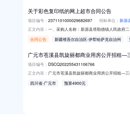
关于彩色复印纸的网上超市合同公告
项目编号：
2371101000029682697
招标单位：
新源
一、采购人名称：新源县塔勒德镇人民政府二
正文内容：
2371101000029682697五、合同编号：
合同公告
新疆维吾尔自治区
-伊犁哈萨克自治州
章/TANGOA4/80g包10.001818
广元市苍溪县凯旋丽都商业用房公开招租—三
项目编号：
DSCQ202255431106766
广元市苍溪县凯旋丽都商业用房公开招租—三楼
正文内容：
商业用房项目编码DSCQ202255431106
四川省
-广元市
预算4900元
2026-08-14是否允许联合承租否是否
NEW
HOT
5折起