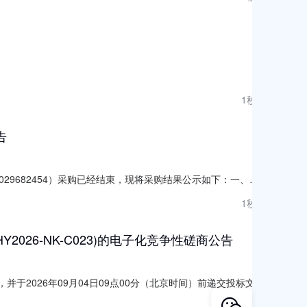
1㎡，目前为空置状态。
1秒前
告
029682454）采购已经结束，现将采购结果公示如下：一、项
2961101000029682454项目联系人:文风项目联系电
1秒前
牧场报价起止时间:-二、采购单位信息采购单位名称
26-NK-C023)的电子化竞争性磋商公告
件，并于2026年09月04日09点00分（北京时间）前递交投标文
.00元最高限价：1357800.00元采购需求：采购条目编号采购
1秒前