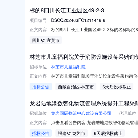
标的8四川长江工业园区49-2-3
项目编号：
DSCQ202463FC1211446-6
标的8四川长江工业园区49-2-3标的名称标的8四
正文内容：
牌起始日期2025-09-10是否联合出租否
四川省
-宜宾市
合楼7处商业综合体，双谊食品工业园综合楼
林芝市儿童福利院关于消防设施设备采购询
招标单位：
林芝市儿童福利院
林芝市儿童福利院关于消防设施设备采购询价
正文内容：
来参与报价。一、项目概况1.项目名称：林芝
招标公告
西藏自治区
-林芝市
6天后投标截止
灯具、疏散指示标志、消防永久性标识标牌等
调试、清理等。（供应商须现场踏勘，充
龙岩陆地港数智化物流管理系统提升工程采
招标单位：
龙岩国际物流中心建设有限公司
代理单位
点击查看公告内容:龙岩陆地港数智化物流管理系
正文内容：
招标公告
福建省
-龙岩市
6天后投标截止