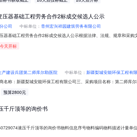
求或服务要求康采购2026F000218833保安服务保安服务1项143000
变压器基础工程劳务合作2标成交候选人公示
分公司
中标单位：
贵州宏兴祥园建筑劳务有限公司
压器基础工程劳务合作2标成交候选人公示根据法律、法规、规章和采购
变压器基础工程劳务合作2标项目已于2026年8月7日11时30分在贵阳
今天开标
供应商报价金额（元）综合评分备注1贵州宏兴祥园建筑劳务有限公司1725
生产建设兵团第二师库尔勒医院
中标单位：
新疆梨城安能环保工程有
商名称：新疆梨城安能环保工程有限公司三、采购项目名称：第二师库尔
11N45845887320264401六、合同内容：序号标项名称规格型号单位数量单
预算2800元
它桌.办公桌中伟中伟办公桌张7.0078054604无型号其它椅子无品牌无型号把1
4液压千斤顶等的询价书
0729074液压千斤顶等的询价书物料信息序号物料编码物料描述计量单位
26-08-26寻源要求询价单位：广船国际有限公司签约单位：广船国际有限公司报价