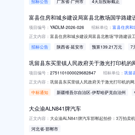
招标公告
广东省
-广州市
4天后投标截止
（附加费包括运费、包装费、服务费、其他费用
富县住房和城乡建设局富县北教场国学路建
项目编号：
YADLM-2026-026
招标单位：
富县住房和
富县住房和城乡建设局富县北教场*学路建设工
正文内容：
件，并于2026年08月31日10时00分（北
招标公告
陕西省
-延安市
预算139.21万元
7
金额：1,392,172.78元采购需求：合同包1(
巩留县东买里镇人民政府关于激光打印机的
项目编号：
2751101000029682847
招标单位：
巩留
巩留县东买里镇人民政府关于激光打印机的网上超
正文内容：
人民政府关于激光打印机的网上超市采购项目采购项目
中标通知
新疆维吾尔自治区
-伊犁哈萨克自治州
在行政区划编码:654024项目所在行政区
大众渝ALN841牌汽车
大众渝ALN841牌汽车邯郸起拍价：3万拍
正文内容：
所有人刘念拍品存放地大名县权利限制情况及
河北省
-邯郸市
知书》。拍品介绍：大众渝ALN841牌汽车一