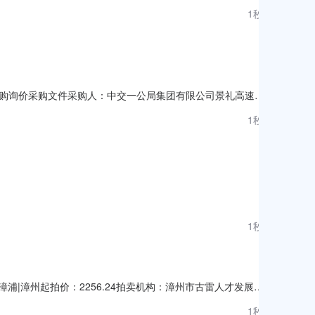
1秒前
仪器采购询价采购文件采购人：中交一公局集团有限公司景礼高速公
段项目总承包5标项目经理部试验仪器采购，现欢迎你单位参加
1秒前
购单位1家，包括试验仪器采购工作，完成相关试验仪器采购经
1秒前
卫|漳浦|漳州起拍价：2256.24拍卖机构：漳州市古雷人才发展有
南户型二居室二厅一卫建筑面积94.01平方米总楼层32房源
1秒前