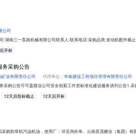
限公司
南三一泵路机械有限公司联系人:联系电话:采购品类:发动机配件截止时间:20
开邀请合格投标人进行网上电子投标。一、项目内容项目标号：XJ20260
天后开标
要求全部进行确认后才能参加。2、投标单位不得给他人借、卖或挂靠资
服务采购公告
油矿业有限责任公司
代理单位：
华春建设工程项目管理有限责任公司
务采购公告可可盖煤业公司安全创新工作室标准化建设服务谈判公告1.
购项目编号为YCKY-2026-0411,采购项目资金已经落实。该项目
12天后投标截止
12天后开标
新工作室标准化建设项目，选址于公司联建楼一楼，建设面积216.55m
询价拟采购割草机汽油机油，使用厂：详见询价单。云南英茂糖业（集团）有限