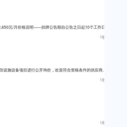
租底价2,650元/月价格说明——挂牌公告期自公告之日起10个工作日挂
基本信息资产包简介一、本次出租标的：1.宜宾市双谊食品工业园综
1秒前
7横穿其东侧，地理位置优越，交通便利
防设施设备项目进行公开询价，欢迎符合资格条件的供应商前
项目内容：（1）消防器材供货：合格有效干粉灭火器、应急照明
1秒前
警系统联动程序调试、灯具规范安装、配套辅材、运输、安装、
1秒前