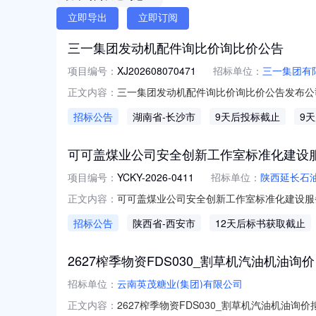
立即导出
立即订阅
三一集团发动机配件询比价询比价公告
项目编号：
XJ202608070471
招标单位：
三一集团有
三一集团发动机配件询比价询比价公告发布公司:湖
正文内容：
价在GSP平台在线招标厅进行电子采购，现公
招标公告
湖南省
-长沙市
9天后投标截止
9
格要求：1、投标单位必须对投标的物料技术
入黑
可可盖煤业公司安全创新工作室标准化建设
项目编号：
YCKY-2026-0411
招标单位：
陕西延长石
可可盖煤业公司安全创新工作室标准化建设服
正文内容：
务，采购人为陕西延长石油矿业有限责任公司，采
招标公告
陕西省
-西安市
12天后标书获取截止
求2.1采购范围：本项目为可可盖煤业安全创
间规划、整体设计
2627榨季物资FDS030_割草机汽油机油询价
招标单位：
云南英茂糖业(集团)有限公司
2627榨季物资FDS030_割草机汽油机油
正文内容：