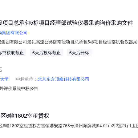
段项目总承包5标项目经理部试验仪器采购询价采购文件
局集团有限公司
4中交一公局集团有限公司景礼高速公路陇南段项目总承包5标项目经理部试验
O二六年八月七日询价邀请函中交一公局集团有限公司景礼高速公路陇南
标书获取截止
6天后投标截止
6天后开标
集团有限公司景礼高速公路陇南段项目总承包5标项目经理部试验仪器采
告
大学
中标单位：
北京东方顶峰科技有限公司
外评价系统中标公告
区6幢1802室租赁权
区6幢1802室租赁权古雷镇港安路768号漳州海滨城|94.01m2|2室2厅1
型住宅用房房屋用途普通住宅小区名称古雷镇港安路768号漳州海滨城朝向