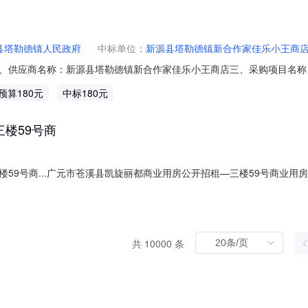
县塔勒德镇人民政府
中标单位：
新源县塔勒德镇新合作家佳乐小王商
、供应商名称：新源县塔勒德镇新合作家佳乐小王商店三、采购项目名称
11N01035232520268201六、合同内容：序号标项名称规格型号单位数量单
预算180元
中标180元
0服务要求或标的基本概况：七、其它事项：无八、联系方式1、采购人名称：新源
楼59号商
59号商...广元市苍溪县凯旋丽都商业用房公开招租—三楼59号商业用
766出租底价0.49万元价格说明挂牌价为年租金挂牌公告期自公告之日起10个
涉及优先权不涉及标的基本信息资产包简介该项目采取动态报价方式，限时报价
共 10000 条