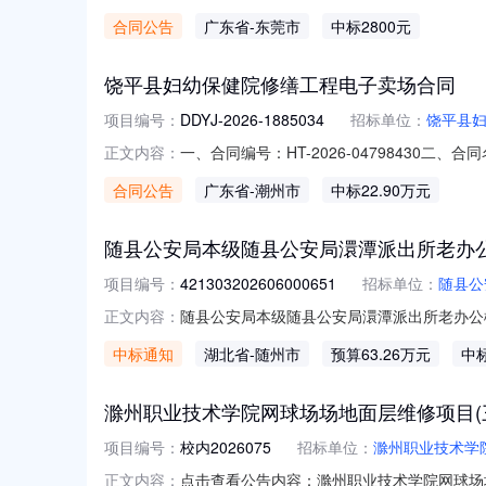
局采购订单五、合同主体采购人（甲方）：东莞
合同公告
广东省
-东莞市
中标2800元
添音数码科技有限公司地址：广州市天河区石牌
饶平县妇幼保健院修缮工程电子卖场合同
项目编号：
DDYJ-2026-1885034
招标单位：
饶平县
一、合同编号：HT-2026-04798430
正文内容：
购五、合同主体采购人（甲方）：饶平县妇幼保
合同公告
广东省
-潮州市
中标22.90万元
恒升建筑安装工程有限公司地址：黄冈镇河西汕
随县公安局本级随县公安局澴潭派出所老办公
项目编号：
421303202606000651
招标单位：
随县公
随县公安局本级随县公安局澴潭派出所老办公楼及接警
正文内容：
称随县公安局澴潭派出所老办公楼及接警备勤
中标通知
湖北省
-随州市
预算63.26万元
中标
层38号中标（成交）金额：61.9(万元)综
滁州职业技术学院网球场场地面层维修项目(
项目编号：
校内2026075
招标单位：
滁州职业技术学
点击查看公告内容：滁州职业技术学院网球场
正文内容：