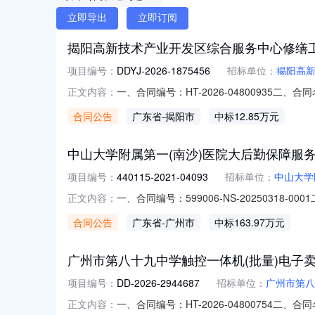
立即导出
立即订阅
揭阳高新技术产业开发区综合服务中心修缮
项目编号：
DDYJ-2026-1875456
招标单位：
揭阳高
一、合同编号：HT-2026-04800935
正文内容：
产业开发区综合服务中心修缮工程定点采购五
合同公告
广东省
-揭阳市
中标12.85万元
一楼联系方式：0663-8783450供应商
中山大学附属第一(南沙)医院大后勤保障服务
项目编号：
440115-2021-04093
招标单位：
中山大学
一、合同编号：599006-NS-2025031
正文内容：
称：中山大学附属第一（南沙）医院大后勤保障
合同公告
广东省
-广州市
中标163.97万元
（乙方）：广州市开物保安服务有限公司地址：广
广州市第八十九中学触控一体机(批量)电子
项目编号：
DD-2026-2944687
招标单位：
广州市第八
一、合同编号：HT-2026-04800754
正文内容：