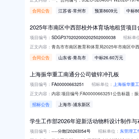
设计制作五、合同主体采购人（甲方）：常州市清潭
合同公告
江苏省
-常州市
预算8609元
中标8
主要标的信息：项目名称：南校区门厅文化墙等设计
2025年市南区中西部校外体育场地租赁项目
项目编号：
SDGP370202000202502000038
招标单
青岛市市南区教育和体育局2025年市南区中西部校
正文内容：
体育场地租赁项目三、采购项目编码：SDGP37
合同公告
山东省
-青岛市
中标26.60万元
体育局地址：青岛市市南区宁夏路286号联系
上海振华重工南通分公司镀锌冲孔板
项目编号：
FA00000663251
招标单位：
上海振华重工
内容:项目编号:FA00000663251公
正文内容：
动。一、采购项目、范围及相关要求1.采购人：
招标公告
上海市
-浦东新区
套件1002001462DPW秘鲁Callao3台轮胎
学生工作部2026年迎新活动物料设计制作
项目编号：
----分散[2026]054号
招标单位：
东莞理工