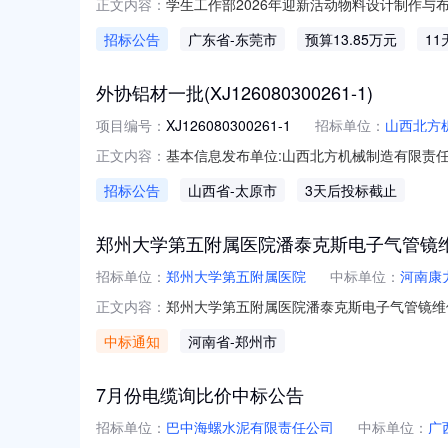
学生工作部2026年迎新活动物料设计制作与
正文内容：
书的要求进行报价。项目的采购基本情况、质
招标公告
广东省
-东莞市
预算13.85万元
1
购编号：----分散[2026]054号三、采购
外协铝材一批(XJ126080300261-1)
项目编号：
XJ126080300261-1
招标单位：
山西北方
基本信息发布单位:山西北方机械制造有限责任
正文内容：
式:15034174496采购明细1.xls采购明
招标公告
山西省
-太原市
3天后投标截止
2026-08-1109:20:00
郑州大学第五附属医院潘泰克斯电子气管镜维修
招标单位：
郑州大学第五附属医院
中标单位：
河南康
郑州大学第五附属医院潘泰克斯电子气管镜维
正文内容：
管镜维修（三次）河南康力得医疗科技有限公
中标通知
河南省
-郑州市
质疑函接受确认日期作为受理时间。逾期未提交
7月份电缆询比价中标公告
招标单位：
巴中海螺水泥有限责任公司
中标单位：
广