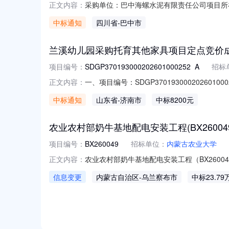
采购单位：巴中海螺水泥有限责任公司项目所
正文内容：
责任公司联系,办理合同签订事宜。
中标通知
四川省
-巴中市
兰溪幼儿园采购托育其他家具项目定点竞价
项目编号：
SDGP370193000202601000252_A
招标
一、项目编号：SDGP370193000202
正文内容：
商地址：山东省-济南市-天桥区-济南市天桥区泺
中标通知
山东省
-济南市
中标8200元
价。经评审，报价有效的供应商为3家，报价情况
农业农村部奶牛基地配电安装工程(BX26004
项目编号：
BX260049
招标单位：
内蒙古农业大学
农业农村部奶牛基地配电安装工程（BX260
正文内容：
公告日期：2026年07月28日二、更正信息
信息变更
内蒙古自治区
-乌兰察布市
中标23.79
业农村部奶牛基地配电安装工程）中标供应商
程）中标金额（第