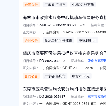
购订单五、合同主体采购人（甲方）：广州市第
合同公告
广东省
-广州市
中标27.36万元
泰网络信息科技有限公司地址：广州市白云区金沙洲
海林市市政排水服务中心机动车保险服务直
项目编号：
ZJXD-202608-231083-099762
招标单位
一、合同编号：KC-20260807153306-
正文内容：
市市政排水服务中心机动车保险服务直接选定五
合同公告
黑龙江省
-牡丹江市
中标2981元
洋财产保险股份有限公司牡丹江中心支公司地址
肇庆市高要区司法局扫描仪直接选定采购合
项目编号：
DD-2026-039228
招标单位：
肇庆市高要
一、合同编号：GDHT-2026-065575
正文内容：
五、合同主体采购人（甲方）：肇庆市高要区司
合同公告
广东省
-肇庆市
中标2050元
金星路3号首层之三联系方式：13556563
东莞市应急管理局长安分局扫描仪直接选定
项目编号：
DD-2026-039117
招标单位：
东莞市应急
一、合同编号：GDHT-2026-065415
正文内容：