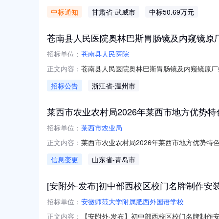
期：2026年08月08日项目名称天祝县城区莫科
中标通知
甘肃省
-武威市
中标50.69万元
理机构甘肃众宸全过程工程管理有限公司联系电话1
苍南县人民医院奥林巴斯胃肠镜及内窥镜原
招标单位：
苍南县人民医院
苍南县人民医院奥林巴斯胃肠镜及内窥镜原厂维保
正文内容：
招标公告
浙江省
-温州市
莱西市农业农村局2026年莱西市地方优势
招标单位：
莱西市农业局
莱西市农业农村局2026年莱西市地方优势特色水
正文内容：
信息变更
山东省
-青岛市
[安附外·发布]初中部西校区校门名牌制作安
招标单位：
安徽师范大学附属肥西外国语学校
【安附外·发布】初中部西校区校门名牌制作
正文内容：