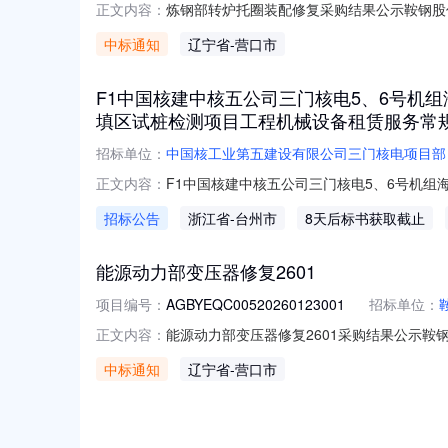
炼钢部转炉托圈装配修复采购结果公示鞍钢股
正文内容：
AGBYEQC00420260122021项
中标通知
辽宁省
-营口市
件：
F1中国核建中核五公司三门核电5、6号机组
填区试桩检测项目工程机械设备租赁服务常
招标单位：
中国核工业第五建设有限公司三门核电项目部
F1中国核建中核五公司三门核电5、6号机组
正文内容：
设备租赁服务常规采购采购公告中国核工业建设
招标公告
浙江省
-台州市
8天后标书获取截止
勘察）金七门核电厂1、2号机组回填区试桩
附属厂房)建安工程机械租
能源动力部变压器修复2601
项目编号：
AGBYEQC00520260123001
招标单位：
能源动力部变压器修复2601采购结果公示鞍
正文内容：
AGBYEQC00520260123001项
中标通知
辽宁省
-营口市
件：