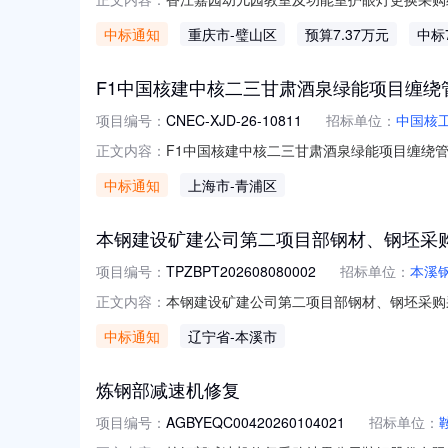
室内照明灯具需求描述详见招标（采购）文件73
中标通知
重庆市
-璧山区
预算7.37万元
中标
结果中标（成交）成交金额70,700元成交
81675708三、公告期
F1中国核建中核二三甘肃酒泉绿能项目缠
项目编号：
CNEC-XJD-26-10811
招标单位：
中国核
F1中国核建中核二三甘肃酒泉绿能项目缠绕
正文内容：
加工件服务常规询比采购结果公告F1中国核
中标通知
上海市
-青浦区
结束，现将中选结果公告如下：序号项目编号项目
段一）江苏铁锚科技股
本钢建设矿建公司第二项目部钢材、钢坯采
项目编号：
TPZBPT202608080002
招标单位：
本溪
本钢建设矿建公司第二项目部钢材、钢坯采购
正文内容：
现将采购结果公示如下：项目编号：TPZBP
中标通知
辽宁省
-本溪市
铁（集团）建设有限责任公司项目管理部联系
炼钢部减速机修复
项目编号：
AGBYEQC00420260104021
招标单位：