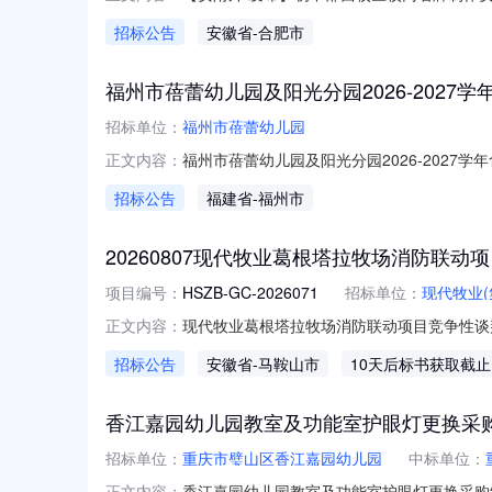
监督管理，遵循公开透明、公平竞争和诚实信
招标公告
安徽省
-合肥市
质和能力的单位参与报价。一、询价标的名称
牌报价单（附件2）。二、对供应商的要求1
福州市蓓蕾幼儿园及阳光分园2026-2027
招标单位：
福州市蓓蕾幼儿园
福州市蓓蕾幼儿园及阳光分园2026-2027
正文内容：
福建省教育厅印发《福建省中小学学校食堂食品
招标公告
福建省
-福州市
〔2025〕2号）、《鼓楼区教育局学校食堂大
堂
20260807现代牧业葛根塔拉牧场消防联动
项目编号：
HSZB-GC-2026071
招标单位：
现代牧业(
现代牧业葛根塔拉牧场消防联动项目竞争性谈判
正文内容：
领军企业，现代牧业依托数智创新构建“从一
招标公告
安徽省
-马鞍山市
10天后标书获取截止
河，目前已在全国14个省份匹配优质奶源，运
式，加速拓展第二曲线，
香江嘉园幼儿园教室及功能室护眼灯更换采
招标单位：
重庆市璧山区香江嘉园幼儿园
中标单位：
香江嘉园幼儿园教室及功能室护眼灯更换采购
正文内容：