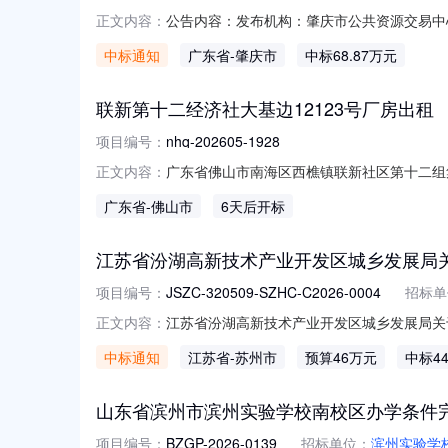
公告内容：发布机构：肇庆市公共资源交易中心采购
正文内容：
梁智星项目负责人：曾贵燊一、项目编号：4400
中标通知
广东省
-肇庆市
中标68.87万元
工程三、采购结果合同包1(东江-桃溪-冷水
联新第十二经济社大基边12123号厂房出租
项目编号：
nhq-202605-1928
广东省佛山市南海区西樵镇联新社区第十二组集
正文内容：
市南海区西樵镇联新社区第十二组集体经济组织联
广东省
-佛山市
6天后开标
目，由项目权属人直接与特定意向人公开协商
的委托
江苏省汾湖高新技术产业开发区城乡发展局关
项目编号：
JSZC-320509-SZHC-C2026-0004
招标单
江苏省汾湖高新技术产业开发区城乡发展局关于20
正文内容：
区骨干河道水面管理三、中标（成交）信息采
中标通知
江苏省
-苏州市
预算46万元
中标44
水乡物业管理有限公司91320509714960
山东省滨州市滨州实验学校南校区办学条件
项目编号：
BZGP-2026-0139
招标单位：
滨州实验学