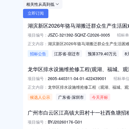
相关性从高到低
立即订阅
湖滨新区2026年骆马湖搬迁群众生产生活
项目编号：
JSZC-321392-SQHZ-C2026-0005
招标单
湖滨新区2026年骆马湖搬迁群众生产生活困难扶
正文内容：
的潜在供应商应在通过“苏采云”系统（网址：http:
招标公告
江苏省
-宿迁市
预算379.40万元
8
前提交响应文件。一、项目基本情况项目编号：JSZC
龙华区排水设施维抢修工程(观湖、福城、观澜片区
项目编号：
2605-440311-04-01-422439001
招标单
龙华区排水设施维抢修工程（观湖、福城、观澜片区）
正文内容：
施维抢修工程（观湖、福城、观澜片区）（2026-
候选人公示
广东省
-深圳市
今天开标
区）（2026-2028）（重新招标）工程类型：施工评标
广州市白云区江高镇大田村十一社西鱼塘招
项目编号：
BYJ20260176-G01