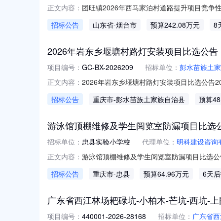
团旺镇2026年西马家泊村道路提升项目竞争
正文内容：
市公共资源政府采购交易平台获取采购文件，并于2
招标公告
山东省
-烟台市
预算242.08万元
8
称：团旺镇2026年西马家泊村道路提升项目采购
2026年岩东乡堰塘村路灯安装项目比选公告
项目编号：
GC-BX-2026209
招标单位：
彭水苗族土家
2026年岩东乡堰塘村路灯安装项目比选公告
正文内容：
族自治县发展和改革委员会以彭水发改审〔202
招标公告
重庆市
-彭水苗族土家族自治县
预算48
付资金。本项目已具备比选条件，现对该项目的
塘村
游泳馆顶棚维修及学生阅览室防漏项目比选
招标单位：
忠县实验小学校
代理单位：
明科建设咨询
游泳馆顶棚维修及学生阅览室防漏项目比选公
正文内容：
业主为忠县实验小学校，建设资金来自2026
招标公告
重庆市
-忠县
预算64.96万元
6天
项目概况与比选范围2.1建设地点：忠县实验小
2.4比选
广东省西江林场耙碌坑-小柏木-芒坑-西坑-上
项目编号：
440001-2026-28168
招标单位：
广东省西