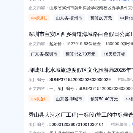
山东省滨州市滨州实验学校南校区办学条件完善
正文内容：
SDGP371600000202601001
中标通知
山东省
-滨州市
预算20万元
中标19
号采购内容供应商名称地址中标品牌中标金额中标
育
深圳市宝安区西乡街道海城路白金假日公寓1
起始价：1527919.68保证金：15000
正文内容：
于拍卖深圳市宝安区西乡街道海城路白金假日公寓
广东省
-深圳市
预算152.79万元
18天后开标
人民法院京东网司法拍卖网络平台上进行公开
聊城江北水城旅游度假区文化旅游局2026年
项目编号：
SDGP371542000202602000029
招标单
一、项目编号：SDGP371542000202
正文内容：
地址中标（成交）金额评审总得分山东保盛文化传
中标通知
山东省
-聊城市
预算50.40万元
中标
金额评审总得分阳谷县金声戏剧有限公司山东省聊城
秀山县大河水厂工程(一标段)施工的中标候
项目编号：
50000120260701001030101
招标单位：
秀山县大河水厂工程（一标段）施工中标候选人