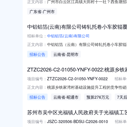
广州市白云区江高镇大田村十一社？西鱼塘招租
正文内容：
权属情况、意向方资格条件、交易条件、交易
广东省
-广州市
解，白云区集体资产交易中心不对上述信息承担
集体资产网上交易系统
中铝铝箔(云南)有限公司铸轧托卷小车胶辊
招标单位：
中铝铝箔(云南)有限公司
中铝铝箔（云南）有限公司铸轧托卷小车胶辊
正文内容：
招标公告
云南省
-昆明市
ZTZC2026-C2-01050-YNFY-002
项目编号：
ZTZC2026-C2-01050-YNFY-0022
招标单
桃源乡铁家湾村基础设施提升工程的竞争性磋
正文内容：
2026-08-06获取采购文件时间2026-08-06
招标公告
云南省
-昭通市
预算276万元
7天
政府采购电子交易平台（政采云）投标客户端投标响
苏州市吴中区光福镇人民政府关于光福镇工
项目编号：
JSZC-320506-BDSU-C2026-0010
招标单