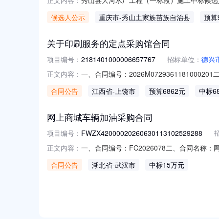
正文内容：
50000120260701001030101最高
候选人公示
重庆市
-秀山土家族苗族自治县
预算
代理机构联系电话023-88602519中
集团
关于印刷服务的定点采购馆合同
项目编号：
2181401000006657767
招标单位：
德兴
一、合同编号：2026M072936118100
正文内容：
目五、合同主体采购人（甲方）：德兴市妇幼保
合同公告
江西省
-上饶市
预算6862元
中标6
联系方式：15079340651六、合同主要信
网上商城车辆加油采购合同
项目编号：
FWZX42000020260630113102529288
一、合同编号：FC2026078二、合同名称：网
正文内容：
购人（甲方）：湖北省福利彩票发行中心地址：
合同公告
湖北省
-武汉市
中标15万元
硚口区解放大道606号湖北石油联系方式：1