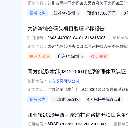
苏州市吴中区光福镇人民政府关于光福镇工艺文化城
正文内容：
目的潜在供应商应在苏采云系统获取采购文件，并于2
招标公告
江苏省
-苏州市
预算117.68万元
8
福镇工艺文化城市政道路修复工程采购方式：竞
大铲湾综合码头项目监理评标报告
项目编号：
2603-440305-04-01-818813003
招标单
大铲湾综合码头项目监理评标报告基本信息招标项目编号：
正文内容：
标段名称：大铲湾综合码头项目监理工程类型：监理评标
候选人公示
广东省
-深圳市
今天开标
称资信标文件1广州粤科工程技术有限公司资信标
同方能源(本部)ISO50001能源管理体
招标单位：
同方股份有限公司
同方能源（本部）ISO50001能源管理体系
正文内容：
招标公告
北京市
-海淀区
4天后标书获取截止
团旺镇2026年西马家泊村道路提升项目竞
项目编号：
SDGP370682000202602000045
招标单