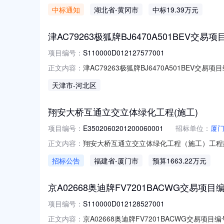
工程采购流转期限：年月交易面积/数量：溢价率
中标通知
湖北省
-黄冈市
中标19.39万元
始时间：--竞价结束时间：--公示时间交易结果
津AC79263极狐牌BJ6470A501BEV交易项目编
项目编号：
S110000D012127577001
津AC79263极狐牌BJ6470A501BEV交易项目
正文内容：
称：标的编号：交易机构名称：北京产权交易所挂
天津市
-河北区
机构网站进行挂牌信息披露的链接：https://otc.cbex.
翔安大桥互通立交立体绿化工程(施工)
项目编号：
E3502060201200060001
招标单位：
厦
翔安大桥互通立交立体绿化工程（施工）工程
正文内容：
价（最高限价）（万元）进入评标基准价计算的下
招标公告
福建省
-厦门市
预算1663.22万元
工）/1663.22511425.6623121
85%，投标总价低于下限
京A02668奥迪牌FV7201BACWG交易项目编号:S
项目编号：
S110000D012128527001
京A02668奥迪牌FV7201BACWG交易项目编号
正文内容：