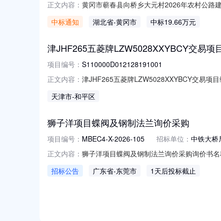
黄冈市蕲春县向桥乡大元村2026年农村公路建
正文内容：
程采购流转期限：年月交易面积/数量：溢价率：
中标通知
湖北省
-黄冈市
中标19.66万元
时间：--竞价结束时间：--公示时间交易结果公
津JHF265五菱牌LZW5028XXYBCY交易项目编号
项目编号：
S110000D012128191001
津JHF265五菱牌LZW5028XXYBCY交易项目编
正文内容：
称：标的编号：交易机构名称：北京产权交易所挂
天津市
-和平区
机构网站进行挂牌信息披露的链接：https://otc.cbex.
狮子洋项目蝶阀及钢制法兰询价采购
项目编号：
MBEC4-X-2026-105
招标单位：
中铁大桥
狮子洋项目蝶阀及钢制法兰询价采购询价书名称狮子
正文内容：
集团有限公司东莞分公司狮子洋通道土建工程T1
招标公告
广东省
-东莞市
1天后投标截止
DN2000软密封（手动涡轮卧式)X1.0MPa采