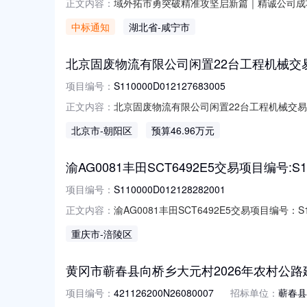
域外拓市勇突破精准攻坚启新篇｜精诚公司成
正文内容：
一航局武汉建设投资有限公司通城县电子信息
中标通知
湖北省
-咸宁市
一名的成绩成功中标，域外市场拓展再度取得
下，精诚公司始终秉持“质量为先、客户至上”
北京固废物流有限公司闲置22台工程机械交易项目编号
项目编号：
S110000D012127683005
北京固废物流有限公司闲置22台工程机械交易项目
正文内容：
S110000D012127683005标的
北京市
-朝阳区
预算46.96万元
位名称：挂牌价格：46.95564万元评估基
况：
渝AG0081丰田SCT6492E5交易项目编号:S110
项目编号：
S110000D012128282001
渝AG0081丰田SCT6492E5交易项目编号：S1
正文内容：
交易机构名称：北京产权交易所挂牌价格：8.5
重庆市
-涪陵区
牌信息披露的链接：https://otc.cbex.com/pr
黄冈市蕲春县向桥乡大元村2026年农村公
项目编号：
421126200N26080007
招标单位：
蕲春县