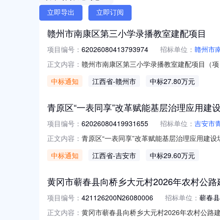
立即导出
立即订阅
赣州市南康区第三小学录播教室建配项目
项目编号：
62026080413793974
招标单位：
赣州市
赣州市南康区第三小学录播教室建配项目（项目编
正文内容：
项目项目编号：62026080413793974项
中标通知
江西省
-赣州市
中标27.80万元
0415:43-2026-08-0718:00
青原区“一表同享”改革赋能基层治理应用建
项目编号：
62026080419931655
招标单位：
吉安市
青原区“一表同享”改革赋能基层治理应用建设场
正文内容：
层治理应用建设场景项目编号：6202608041
中标通知
江西省
-吉安市
中标29.60万元
2026-08-0417:28-2026-08-0
黄冈市蕲春县向桥乡大元村2026年农村公
项目编号：
421126200N26080006
招标单位：
蕲春县
黄冈市蕲春县向桥乡大元村2026年农村公路建
正文内容：