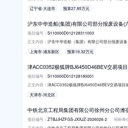
号：S110000D012122540002
辽宁省
-大连市
预算27.85万元
估值：批准单位名称：挂牌价格：27.846万
沪东中华造船(集团)有限公司部分报废设备(六)交易
项目编号：
S110000D012128311003
沪东中华造船（集团）有限公司部分报废设备（六
正文内容：
目编号：S110000D0121283110
上海市
-浦东新区
预算19.32万元
产评估值：批准单位名称：挂牌价格：19.3
津ACC0352极狐牌BJ6450D46BEV交易项目编号
项目编号：
S110000D012128180001
津ACC0352极狐牌BJ6450D46BEV交易项目编
正文内容：
称：标的编号：交易机构名称：北京产权交易
天津市
-河北区
期：2026-8-7在交易机构网站进行挂牌信息披露的链接：htt
中铁北京工程局集团有限公司徐州分公司潍
项目编号：
ZTBJJHZFGS-JXXJZ-2026026-2
招标单
中铁北京工程局集团有限公司徐州分公司潍宿
正文内容：