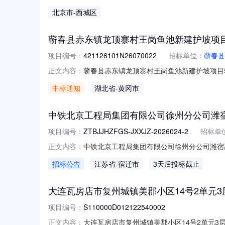
标的编号：交易机构名称：北京产权交易所挂牌价
北京市
-西城区
网站进行挂牌信息披露的链接：https://otc.cbex.c
蕲春县赤东镇龙顶寨村王岗鱼池新建护坡项
项目编号：
421126101N26070022
招标单位：
蕲春县
蕲春县赤东镇龙顶寨村王岗鱼池新建护坡项目转出方
正文内容：
报名信息报名开始时间：报名截止时间：联系方式
中标通知
湖北省
-黄冈市
时间：2026-08-07交易结果公示结束时间：
中铁北京工程局集团有限公司徐州分公司潍
项目编号：
ZTBJJHZFGS-JXXJZ-2026024-2
招标单
中铁北京工程局集团有限公司徐州分公司潍宿
正文内容：
目经理部平板车租赁服务线上询价询价书编号ZTBJ
招标公告
江苏省
-宿迁市
3天后投标截止
铁江苏段站前2标项目经理部纪检监察联系人陈真
大连瓦房店市复州城镇美郡小区14号2单元3层1号交
项目编号：
S110000D012122540002
大连瓦房店市复州城镇美郡小区14号2单元3层1
正文内容：