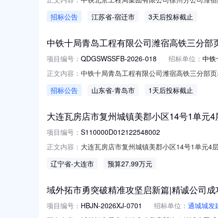
目经理部发电机租赁服务线上询价询价书编号ZTBJ
招标公告
江苏省
-宿迁市
3天后投标截止
铁江苏段站前2标项目经理部纪检监察联系人陈真
中铁十局青岛工程有限公司潍宿高铁三分部
项目编号：
QDGSWSSFB-2026-018
招标单位：
中铁
中铁十局青岛工程有限公司潍宿高铁三分部页岩
正文内容：
第二次联系人杨联系电话18105351836
招标公告
山东省
-青岛市
1天后投标截止
18105351836其他说明详情见附件，随车附
大连瓦房店市复州城镇美郡小区14号1单元4层2号交
项目编号：
S110000D012122548002
大连瓦房店市复州城镇美郡小区14号1单元4层2
正文内容：
号：S110000D012122548002
辽宁省
-大连市
预算27.99万元
估值：批准单位名称：挂牌价格：27.99万元
域外拓市勇突破精准攻坚启新篇|精诚公司
项目编号：
HBJN-2026XJ-0701
招标单位：
通城城发