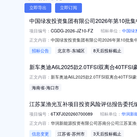
立即导出
立即订阅
中国绿发投资集团有限公司2026年第10批集中
项目编号：
CGDG-2026-JZ10-FZ
招标单位：
中国绿
中国绿发投资集团有限公司2026年第10批集
正文内容：
见附件一），项目资金来自企业自有资金，并
招标公告
北京市
-东城区
8天后投标截止
求3.1应答人须满足如下通用资格要求：（
并在人员、设备
新车奥迪A6L2025款2.0TFSI双离合40TF
新车奥迪A6L2025款2.0TFSI双离合40
正文内容：
牌情况未上牌机动车分类乘用车乘用车分类轿车品
海南省
-海口市
描述该车为新车未上牌，全国4S均可维护保
江苏某渔光互补项目投资风险评估报告委托
项目编号：
6TXFJ020260700089
招标单位：
华润新
华润新能源投资有限公司苏南分公司江苏某渔光互
正文内容：
光互补项目投资风险评估报告委托编制服务公告（项
信息变更
江苏省
-苏州市
3天后投标截止
2026年08月12日23时30分00秒供应商提问截