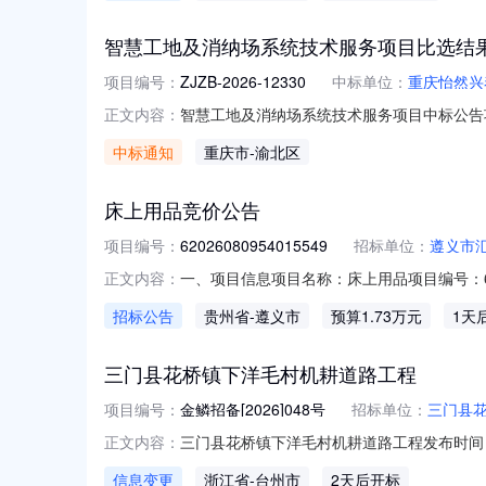
智慧工地及消纳场系统技术服务项目比选结
项目编号：
ZJZB-2026-12330
中标单位：
重庆怡然兴
智慧工地及消纳场系统技术服务项目中标公告项目名
正文内容：
期：2026年03月19日09时30分00秒定
中标通知
重庆市
-渝北区
限公司98.50评标专家：智慧工地及消纳场系统
床上用品竞价公告
项目编号：
62026080954015549
招标单位：
遵义市
一、项目信息项目名称：床上用品项目编号：6202608
正文内容：
市汇川区育智学校供应商规模要求：-供应商资
招标公告
贵州省
-遵义市
预算1.73万元
1天
求描述:-;次要参数要求:不限:详见公告;1批
三门县花桥镇下洋毛村机耕道路工程
项目编号：
金鳞招备[2026]048号
招标单位：
三门县
三门县花桥镇下洋毛村机耕道路工程发布时间：2
正文内容：
有限责任公司公告附件三门县花桥镇下洋毛村机耕道
信息变更
浙江省
-台州市
2天后开标