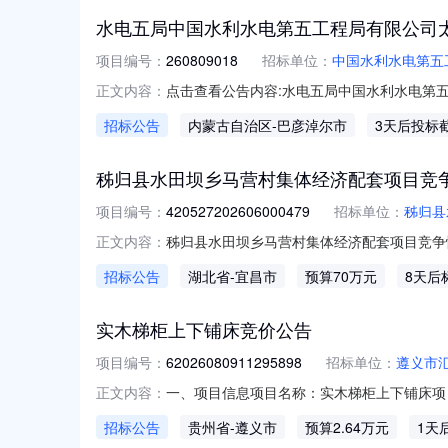
水电五局中国水利水电第五工程局有限公司
项目编号：
260809018
招标单位：
中国水利水电第五
点击查看公告内容:水电五局中国水利水电第五
正文内容：
招标公告
内蒙古自治区
-巴彦淖尔市
3天后投标
秭归县水田坝乡马营村集体经济配套项目竞
项目编号：
420527202606000479
招标单位：
秭归县
秭归县水田坝乡马营村集体经济配套项目竞争
正文内容：
（网址：https://czt.hubei.gov.
招标公告
湖北省
-宜昌市
预算70万元
8天后
4205272026060004792、采购计划备
实木梯柜上下铺床竞价公告
项目编号：
62026080911295898
招标单位：
遵义市
一、项目信息项目名称：实木梯柜上下铺床项目编号：620
正文内容：
位：遵义市汇川区育智学校供应商规模要求：-
招标公告
贵州省
-遵义市
预算2.64万元
1天
学校用品;采购人需求描述:-;次要参数要求:不