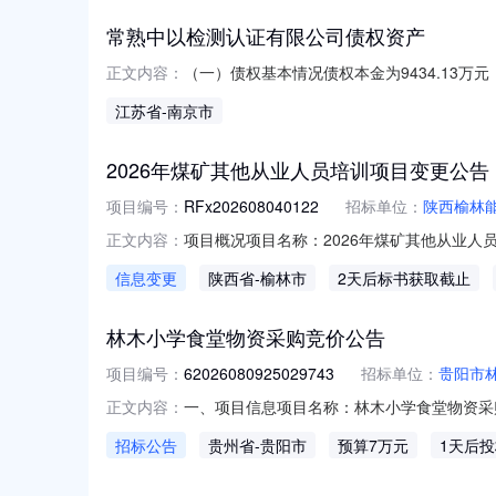
常熟中以检测认证有限公司债权资产
（一）债权基本情况债权本金为9434.13万
正文内容：
执行。（二）抵押物情况抵押物位于常熟市东
江苏省
-南京市
计20178㎡，房屋建筑面积共计26432.31
2026年煤矿其他从业人员培训项目变更公告
项目编号：
RFx202608040122
招标单位：
陕西榆林
项目概况项目名称：2026年煤矿其他从业人员
正文内容：
代理机构名称：陕西榆林能源集团售电有限公司公告
信息变更
陕西省
-榆林市
2天后标书获取截止
08-1115:00:00原因:。
林木小学食堂物资采购竞价公告
项目编号：
62026080925029743
招标单位：
贵阳市
一、项目信息项目名称：林木小学食堂物资采购项目编号：6
正文内容：
购单位：贵阳市林木小学供应商规模要求：-供
招标公告
贵州省
-贵阳市
预算7万元
1天后
件:见附件;采购人需求描述:请于中标次日联系老