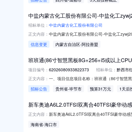
见附件）二、供应商资格要求1、在中华人民
必需专业技术能力。2、具有履行项目
中盐内蒙古化工股份有限公司-中盐化工zywj20
招标单位：
中盐内蒙古化工股份有限公司
中盐内蒙古化工股份有限公司-中盐化工zywj20
正文内容：
信息变更
内蒙古自治区
-阿拉善盟
班班通(86寸智慧黑板8G+256+i5或以上CP
项目编号：
62026080933822373
招标单位：
黔西市
一、项目信息项目名称：班班通（86寸智慧黑板8G+
正文内容：
2026-08-0921:18-2026-08-
招标公告
贵州省
-毕节市
预算31万元
1天后
品牌班班通（86寸智慧黑板8G+256G+I5或
新车奥迪A6L2.0TFSI双离合40TFSI豪华
新车奥迪A6L2.0TFSI双离合40TFSI
正文内容：
未上牌机动车分类乘用车乘用车分类轿车品牌奥迪
海南省
-海口市
车为新车未上牌，全国4S均可维护保养，竞