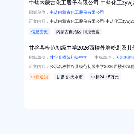
中盐内蒙古化工股份有限公司-中盐化工zywj20
招标单位：
中盐内蒙古化工股份有限公司
中盐内蒙古化工股份有限公司-中盐化工zywj202
正文内容：
信息变更
内蒙古自治区
-阿拉善盟
甘谷县模范初级中学2026西楼外墙粉刷及
招标单位：
甘谷县模范初级中学
中标单位：
天水凯胜
公示名称甘谷县模范初级中学2026西楼外墙粉刷及其他
正文内容：
1308:00:00联系人杨校长联系电话15
中标通知
甘肃省
-天水市
中标24.15万元
2026西楼外墙粉刷及其他零星维修三、标段概算
NEW
HOT
5折起