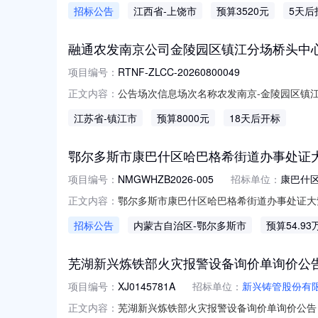
0713:15-2026-08-1218:00
招标公告
江西省
-上饶市
预算3520元
5天后
品类目:空调;次要参数要求:颜色分类:极地白;型号:KF
融通农发南京公司金陵园区镇江分场桥头中心
项目编号：
RTNF-ZLCC-20260800049
公告场次信息场次名称农发南京-金陵园区镇江分场桥头
正文内容：
时间2026-08-2410:00:00竞价时间202
江苏省
-镇江市
预算8000元
18天后开标
RTNF-ZLZCB-20260800064资产包
鄂尔多斯市康巴什区哈巴格希街道办事处证
项目编号：
NMGWHZB2026-005
招标单位：
康巴什
鄂尔多斯市康巴什区哈巴格希街道办事处证大
正文内容：
栖湖社区居民委员会委托，采用竞争性磋商方
招标公告
内蒙古自治区
-鄂尔多斯市
预算54.93
供应商前来报名参加。一.项目概述1.名称
NMGWHZB2026-0052.内容及
芜湖新兴炼铁部火灾报警设备询价单询价公告
项目编号：
XJ0145781A
招标单位：
新兴铸管股份有
芜湖新兴炼铁部火灾报警设备询价单询价公告（
正文内容：