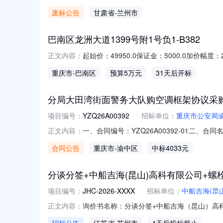
标段流标公告项目编号：GCTC-TP-202600
废标公告
甘肃省
-兰州市
月24日在甘肃能化数字化采购管理平台发布。
巴南区龙洲大道1399号附1号负1-B382
起始价：49950.0保证金：5000.0加价
正文内容：
的规定》第十六条之规定，网络司法拍卖的事
重庆市
-巴南区
预算5万元
31天后开标
的，可以不通知。无法通知的，应当在网络司
人。特此公示。拍卖公
分局大田湾街面警务大队购空调框架协议采
项目编号：
YZQ26A00392
招标单位：
重庆市公安局
一、合同编号：YZQ26A00392-01二
正文内容：
五、合同主体采购人（甲方）：重庆市公安局渝
合同公告
重庆市
-渝中区
中标4033元
江北区国惠路15号8幢2单元10-4联系方式：
分谈分签+中船吉海(昆山)高科有限公司+螺栓垫片
项目编号：
JHC-2026-XXXX
招标单位：
中船吉海(昆
询价书名称：分谈分签+中船吉海（昆山）高科有
正文内容：
件1242434全螺纹六角头螺栓件2026-08-15224