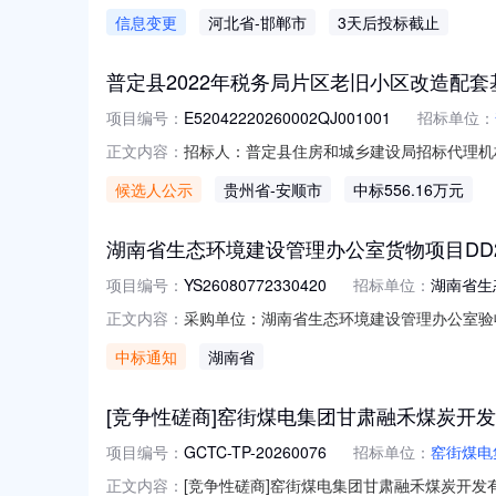
间：2026-08-1016:00四、报价有效
信息变更
河北省
-邯郸市
3天后投标截止
方式：13722381036九、询比采购类
求单
普定县2022年税务局片区老旧小区改造配
项目编号：
E52042220260002QJ001001
招标单位：
招标人：普定县住房和城乡建设局招标代理机
正文内容：
招标文件的规定，普定县2022年税务局片区老旧
候选人公示
贵州省
-安顺市
中标556.16万元
标。根据评标委员会出具的评标报告，现公示
司（2）
湖南省生态环境建设管理办公室货物项目DD260807
项目编号：
YS26080772330420
招标单位：
湖南省生
采购单位：湖南省生态环境建设管理办公室验收单编
正文内容：
DD26080710440420_AjCOrH.pdf时间
中标通知
湖南省
[竞争性磋商]窑街煤电集团甘肃融禾煤炭开发
项目编号：
GCTC-TP-20260076
招标单位：
窑街煤电
[竞争性磋商]窑街煤电集团甘肃融禾煤炭开发
正文内容：