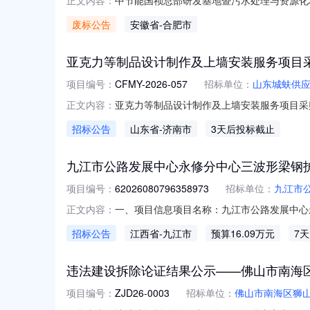
正文内容：
地暨污水处理与资源化利用工程技术研究中心项
废标公告
安徽省
-合肥市
过中国节能环保集团有限公司慧采云平台对外公开发布
亚克力等制品设计制作及上墙安装服务项目
项目编号：
CFMY-2026-057
招标单位：
山东城蚨供
亚克力等制品设计制作及上墙安装服务项目采购需
正文内容：
示阅读量18山东城蚨供应链有限公司亚克力
招标公告
山东省
-济南市
3天后投标截止
号：CFMY-2026-057三、采购需求
图、宣传看板
九江市公路发展中心永修分中心三波形梁钢
项目编号：
62026080796358973
招标单位：
九江市
一、项目信息项目名称：九江市公路发展中心永修分
正文内容：
间：2026-08-0713:29-2026-0
招标公告
江西省
-九江市
预算16.09万元
7
要求购买数量控制金额(元)建议品牌三波形梁
违法建设拆除论证结果公示——佛山市南海
项目编号：
ZJD26-0003
招标单位：
佛山市南海区狮