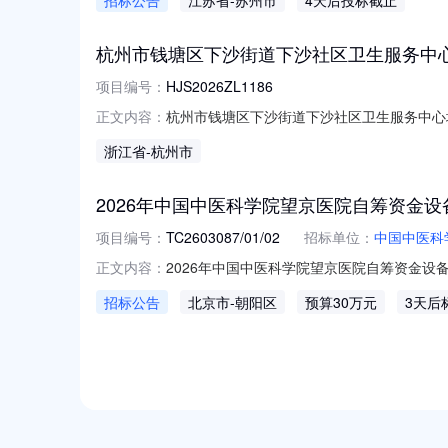
招标公告
江苏省
-苏州市
4天后投标截止
器支架件2026-08-156242434圆柱销件2026-0
杭州市钱塘区下沙街道下沙社区卫生服务中心
项目编号：
HJS2026ZL1186
杭州市钱塘区下沙街道下沙社区卫生服务中心地
正文内容：
（含91个停车位）3年租赁权转让标的评估结果（元/
浙江省
-杭州市
2026年中国中医科学院望京医院自筹资金
项目编号：
TC2603087/01/02
招标单位：
中国中医科
2026年中国中医科学院望京医院自筹资金设
正文内容：
——血液净化中心相关设备采购项目采购项目的潜在
招标公告
北京市
-朝阳区
预算30万元
3天后
交响应文件。一、项目基本情况项目编号：TC2
NEW
HOT
5折起