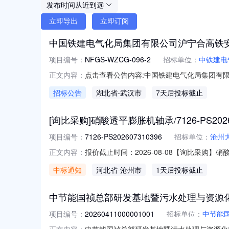
发布时间从近到远
立即导出
立即订阅
中国铁建电气化局集团有限公司沪宁合高铁
项目编号：
NFGS-WZCG-096-2
招标单位：
中铁建电
点击查看公告内容:中国铁建电气化局集团有限
正文内容：
招标公告
湖北省
-武汉市
7天后投标截止
[询比采购]硝酸透平膨胀机轴承/7126-PS202
项目编号：
7126-PS202607310396
招标单位：
沧州
报价截止时间：2026-08-08【询比采购】硝酸
正文内容：
硝酸透平膨胀机轴承采购项目编号：7126-P
中标通知
河北省
-沧州市
1天后投标截止
异议的受理方式：如对公示内容有异议的，请
中节能国祯总部研发基地暨污水处理与资源
项目编号：
20260411000001001
招标单位：
中节能
中节能国祯总部研发基地暨污水处理与资源化