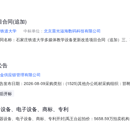
、采购组织类型：五、采购方式：议价采购六、采购公告发布日期：七、终止原因
长庄村村民委员会地址：/传真：2、同级政府采购监督管理部门名称：联
合同(追加)
庄铁道大学
中标单位：
北京晨光溢海数码科技有限公司
1二、合同名称：石家庄铁道大学多媒体教学设备更新改造项目合同（追加）三、项目
采购人（甲方）：石家庄铁道大学地址：河北省石家庄市北二环东路17号联系
院超级合生汇写字楼2号楼1005联系方式：0311-82288000六、
公告
金供应链管理有限公司
布日期：2026-08-09采购类别：(1525)其他办公耗材采购组织
钢附属企业公司进行招标采购，现公开邀请合格投标人进行网上电子投标。一、
天后开标
货地点和时间：按实际订单地址发货物资名称及数量：请点击左下角物资
器设备、电子设备、商标、专利
设备、电子设备、商标、专利开封|禹王台起拍价：5658.59万拍卖
电子设备、商标、专利，标的物明细详见《资产明细表》，评估价值为98,2