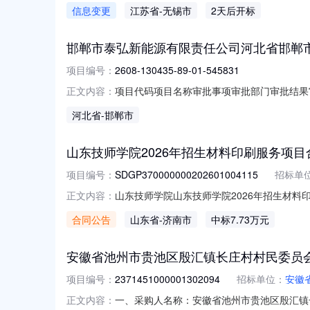
商。3.2供应商不得存在下列情形之一：（
信息变更
江苏省
-无锡市
2天后开标
履约能力的情形；（3）其他：/3.3本次采
此
邯郸市泰弘新能源有限责任公司河北省邯郸市
项目编号：
2608-130435-89-01-545831
项目代码项目名称审批事项审批部门审批结果审批日
正文内容：
目备案曲周县行政审批局批复2026-08-09
河北省
-邯郸市
山东技师学院2026年招生材料印刷服务项目
项目编号：
SDGP370000000202601004115
招标单
山东技师学院山东技师学院2026年招生材料印刷服
正文内容：
务项目三、采购项目编码：SDGP3700000
合同公告
山东省
-济南市
中标7.73万元
东路2号联系方式：17515315679供应
安徽省池州市贵池区殷汇镇长庄村村民委员
项目编号：
2371451000001302094
招标单位：
安徽
一、采购人名称：安徽省池州市贵池区殷汇镇
正文内容：