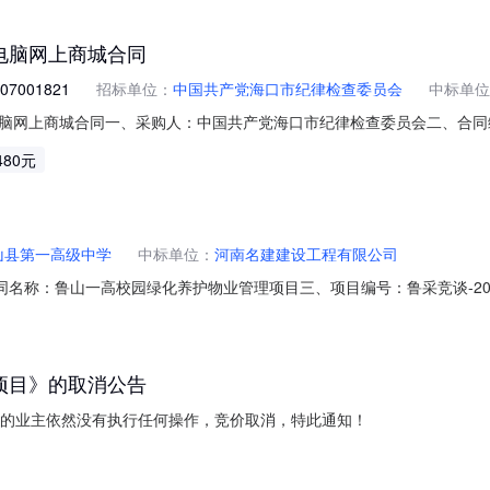
载：合并破产指定管理人决定书.pdf
电脑网上商城合同
07001821
招标单位：
中国共产党海口市纪律检查委员会
中标单位
城合同一、采购人：中国共产党海口市纪律检查委员会二、合同编号：HN460100
采购平板电脑网上商城合同四、合同标的商品名称：平板电脑华为/Huawei
480元
ei数量：1五、中标、成交供应商：海南美恒网络科技有限公司地址：海南省海口
山县第一高级中学
中标单位：
河南名建建设工程有限公司
二、合同名称：鲁山一高校园绿化养护物业管理项目三、项目编号：鲁采竞谈-2
县第一高级中学地址：鲁山一高新校区联系人：高鹏举联系方式：037550
18937553137六、合同主要信息1、合同金额：149952元2、
项目》的取消公告
目的业主依然没有执行任何操作，竞价取消，特此通知！