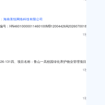
：
海南美恒网络科技有限公司
00011460100MB12004426A202607001821
擎云C5海思麒麟710256GB11.5英寸灰色
1秒前
市美兰区国兴大道3号互联网金融大厦A栋28层
026-131四、项目名称：鲁山一高校园绿化养护物业管理项目
322302.供应商（乙方）：河南名建建设工程有限公司企业规
1秒前
采购方式：竞争性谈判3、履约期限、地点等简要信息：履约期限
1秒前