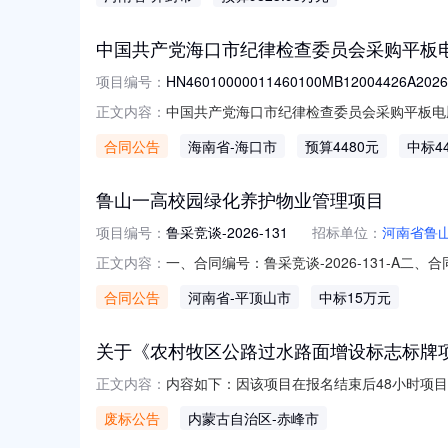
关附件下载：合并破产裁定书.pdf相关附件下
中国共产党海口市纪律检查委员会采购平板
项目编号：
HN46010000011460100MB12004426A2026
中国共产党海口市纪律检查委员会采购平板电脑网上商
正文内容：
三、合同名称：中国共产党海口市纪律检查委员会
合同公告
海南省
-海口市
预算4480元
中标4
HarmonyOS8GB品牌：华为/Huaw
鲁山一高校园绿化养护物业管理项目
项目编号：
鲁采竞谈-2026-131
招标单位：
河南省鲁
一、合同编号：鲁采竞谈-2026-131-A
正文内容：
五、合同主体1.采购人（甲方）：河南省鲁山
合同公告
河南省
-平顶山市
中标15万元
模：小型地址：鲁山县联系人：王朋涛联系方式：
关于《农村牧区公路过水路面增设标志标牌
内容如下：因该项目在报名结束后48小时项
正文内容：
废标公告
内蒙古自治区
-赤峰市