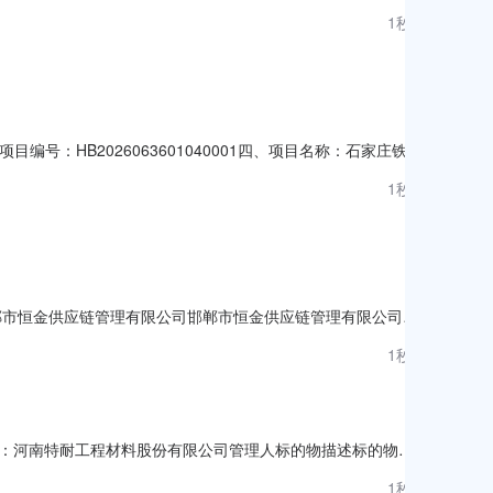
：原因类型:供应商报价超时,订单关闭八、其他事项：九、联系方式
1秒前
系人：监督投诉电话：传真：地址：
编号：HB2026063601040001四、项目名称：石家庄铁道
方式：0311-87935575供应商（乙方）：北京晨光溢海
1秒前
合同主要信息主要标的名称：详见合同规格型号
：邯郸市恒金供应链管理有限公司邯郸市恒金供应链管理有限公司就
项目内容项目标号：HJGS-XJ-2608-0007项目标
1秒前
明细表查看。二、投标人资格要求：投标须知供应商在参与招
机构：河南特耐工程材料股份有限公司管理人标的物描述标的物包
39,500元。相关附件下载：资产包1-资产明细表.docx相
1秒前