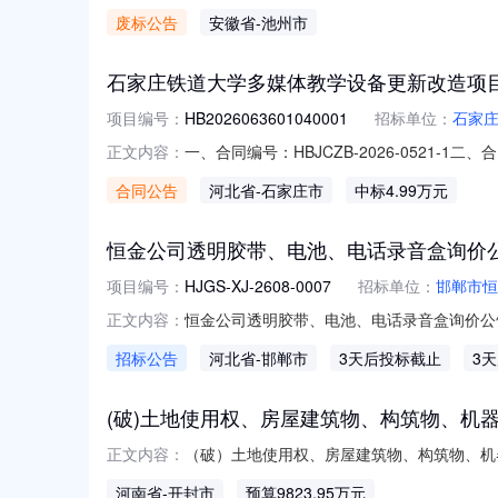
号：2371451000001302094四
废标公告
安徽省
-池州市
1、采购人名称：安徽省池州市贵池区殷汇镇
石家庄铁道大学多媒体教学设备更新改造项目
项目编号：
HB2026063601040001
招标单位：
石家
一、合同编号：HBJCZB-2026-0521-
正文内容：
大学多媒体教学设备更新改造项目五、合同主体
合同公告
河北省
-石家庄市
中标4.99万元
数码科技有限公司地址：北京市昌平区北清路1号
恒金公司透明胶带、电池、电话录音盒询价
项目编号：
HJGS-XJ-2608-0007
招标单位：
邯郸市恒
恒金公司透明胶带、电池、电话录音盒询价公告发
正文内容：
恒金公司透明胶带、电池、电话录音盒在邯郸市邯
招标公告
河北省
-邯郸市
3天后投标截止
3
名：恒金公司透明胶带、电池、电话录音盒交
标项目之前需要阅
(破)土地使用权、房屋建筑物、构筑物、机
（破）土地使用权、房屋建筑物、构筑物、机器
正文内容：
括土地使用权、房屋建筑物、构筑物、机器设备、
河南省
-开封市
预算9823.95万元