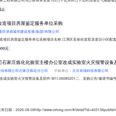
价单位：中铁十一局集团电务工程有限公司乌兰察布卓资县105万千瓦/630万千
截止
59:59
改造项目房屋鉴定服务单位采购
重庆津鼎城市建设发展(集团)有限公司
造项目房屋鉴定服务单位采购项目名称:江津区圣泉街道双龙老旧小区配套
资额（￥5450.0元）资金来源:财政资金项目实施地行政区划:重庆市江
000元
务金额:￥3,000.00元金额说明:该服务采购价为0.3万元，中选中介机构
家庄炼化化验室主楼办公室改成实验室火灾报警设备及部件-
股份有限公司石家庄炼化分公司
中标单位：
北京肯瑞科技有限公司
室火灾报警设备及部件-M1I-26080201二、采购公告/邀请书编号：TP2
序号供应商名称候选供应商已报物料交货时间1河北凯利达电仪工程有限公司预成交供
选供应商4/42026-07-304徐州市淮海消防器材有限公司备选供应商4/42026
-08-09http://www.cetceg.com/#/detail?id=403136publishDa