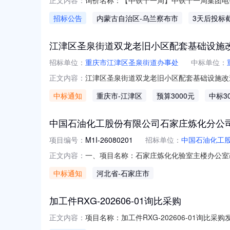
正文内容：
XJD20260809164002216318询
招标公告
内蒙古自治区
-乌兰察布市
3天后投标
08-0916:54:10报价截止时间：2026-08-1223:
江津区圣泉街道双龙老旧小区配套基础设施
招标单位：
重庆市江津区圣泉街道办事处
中标单位：
江津区圣泉街道双龙老旧小区配套基础设施改
正文内容：
圣泉街道办事处投资审批项目:否项目规模:投
中标通知
重庆市
-江津区
预算3000元
中标3
测所需服务类型:检验检测服务，建设工程质量检测服
中国石油化工股份有限公司石家庄炼化分公司石
项目编号：
M1I-26080201
招标单位：
中国石油化工
一、项目名称：石家庄炼化化验室主楼办公室改成实验
正文内容：
灾探测器\JTY-GD-FSP-851C带底座
中标通知
河北省
-石家庄市
4/42026-07-303石家庄友邦科技有限公司备
加工件RXG-202606-01询比采购
项目名称：加工件RXG-202606-01询比采购发布日期：2026
正文内容：