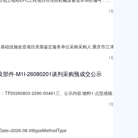
瓦时压缩空气储能项目地上电站EPC工程项目经理部发布时间：2026-
1秒前
基础设施改造项目房屋鉴定服务单位采购采购人:重庆市江津区
津区是否为行政管理中介服务事项采购:是中介服务事项:工程质量检
1秒前
的报价即为合同价格。选取时间:2026-07-3113:00
M1I-26080201谈判采购预成交公示
0260803-2290-00461三、公示内容:物料1:点型感烟火
应商4/42026-07-302北京肯瑞科技有限公司预成交供应商
1秒前
-
te=2026-08-09typeMethodType