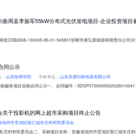
1）处于被责令停产停业、暂扣或者吊销执照、暂扣或者吊销许可证、吊销
购不接受联合体。联合体参加谈判采购活动的，联合体应满足本条第3.1款规
曲周县李振军55kW分布式光伏发电项目-企业投资项目
期2608-130435-89-01-545831邯郸市泰弘新能源有限责任
点击查看更多详细信息：
合同公示
位：
山东技师学院
中标单位：
山东东盛印刷包装有限公司
务项目采购合同公示一、合同编号：SDGP370000000202601004
00202601004115四、采购项目名称：山东技师学院2026年招生材
商（乙方）：山东东盛印刷包装有限公司地址：山东省济南市历城区荷花街道裕华
会关于投影机的网上超市采购项目终止公告
省池州市贵池区殷汇镇长庄村村民委员会
长庄村村民委员会二、采购项目名称：安徽省池州市贵池区殷汇镇长庄村