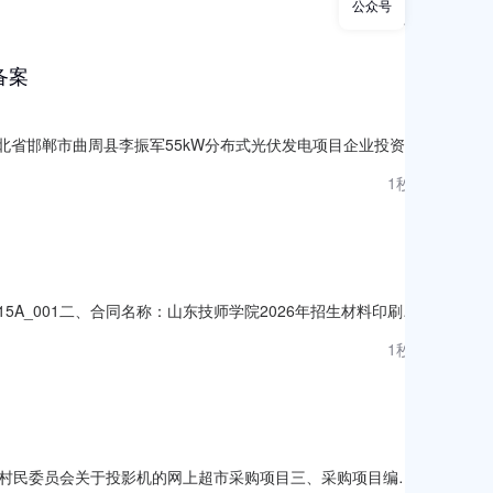
资质证书状态；（2）进入清算程序，或被宣告破产，或其他丧失
公众号
1秒前
定的要求，且联合体各方均不得存在本条第3.2款规定的情形。
备案
公司河北省邯郸市曲周县李振军55kW分布式光伏发电项目企业投资项
1秒前
115A_001二、合同名称：山东技师学院2026年招生材料印刷服
料印刷服务项目五、合同主体采购人：山东技师学院地址：济南市经十
1秒前
路中段27号联系方式：15066
村民委员会关于投影机的网上超市采购项目三、采购项目编