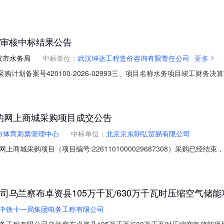
算审核中标结果公告
汉市水务局
中标单位：
武汉坤达工程造价咨询有限责任公司
更多
01二、采购计划备案号420100-2026-02993三、项目名称水务项目竣
务有限公司)供应商地址：湖北省武汉市江岸区塔子湖凯信后湖生活广场第3幢
合会计师事务所(联合体：湖北江驰量衡建设项目管理有限公司)供应商地址：
的网上商城采购项目成交公告
市体育彩票管理中心
中标单位：
北京京东朝弘贸易有限公司
商城采购项目（项目编号:2261101000029687308）采购已经
目编号:2261101000029687308项目联系人:南京市体育彩票
本级报价起止时间:-二、采购单位信息采购单位名称:南京市体育彩票管理中
司乌兰察布卓资县105万千瓦/630万千瓦时压缩空气储
中铁十一局集团电务工程有限公司
工程有限公司乌兰察布卓资县105万千瓦/630万千瓦时压缩空气储能项