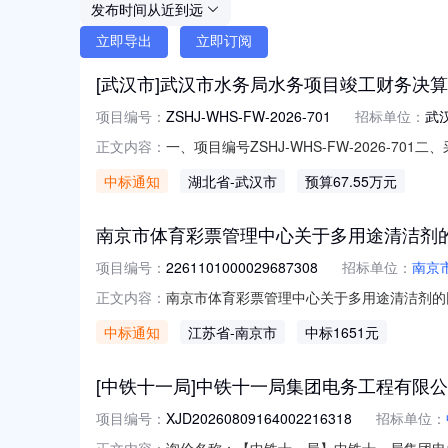
发布时间从近到远
立即导出
立即订阅
[武汉市]武汉市水务局水务项目竣工财务决
项目编号：
ZSHJ-WHS-FW-2026-701
招标单位：
武
一、项目编号ZSHJ-WHS-FW-2026-7
正文内容：
价咨询有限责任公司(联合体：湖北九章会计师事
中标通知
湖北省
-武汉市
预算67.55万元
法:88.30分包2:供应商名称：武汉博信联
南京市体育彩票管理中心关于多用途清洁剂
项目编号：
2261101000029687308
招标单位：
南京
南京市体育彩票管理中心关于多用途清洁剂的网上
正文内容：
票管理中心关于多用途清洁剂的网上商城采购项目项
中标通知
江苏省
-南京市
中标1651元
码:320199项目所在行政区划名称:南京市
[中铁十一局]中铁十一局集团电务工程有限公
项目编号：
XJD20260809164002216318
招标单位：
询价名称：【中铁十一局】中铁十一局集团电务