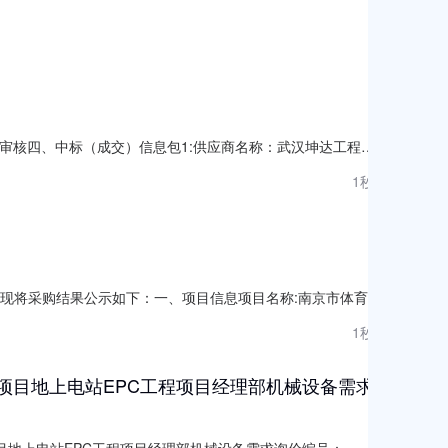
工财务决算审核四、中标（成交）信息包1:供应商名称：武汉坤达工程造
1701-1708室中标（成交）金额：60.00%综合评分
1秒前
湖北省武汉市江岸区黄石路汉港大厦19-D室
结束，现将采购结果公示如下：一、项目信息项目名称:南京市体育彩
管理中心项目联系电话:/采购计划信息：项目所在行政区划编
1秒前
心采购单位地址:/采购单位联系人和联系方式:采购单位统
能项目地上电站EPC工程项目经理部机械设备需求
目地上电站EPC工程项目经理部机械设备需求询价编号：