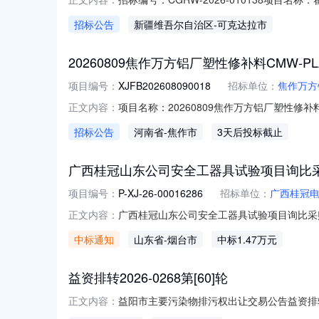
13079962110截止时间：2026-08-141
招标公告
新疆维吾尔自治区
-可克达拉市
20260809焦作万方铝厂塑性修补料CMW-PL
项目编号：
XJFB202608090018
招标单位：
焦作万方
项目名称：20260809焦作万方铝厂塑性修补料
正文内容：
否询价须知：备注说明：货到验收合格，开据
招标公告
河南省
-焦作市
3天后投标截止
址：期望交货时间：商务联系人：******联系电话：****
广西桂冠山东公司安全工器具试验项目询比
项目编号：
P-XJ-26-00016286
招标单位：
广西桂冠
广西桂冠山东公司安全工器具试验项目询比采购采
正文内容：
委托采购四、采购代理机构：中国水利电力物资华南
中标通知
山东省
-烟台市
中标1.47万元
式：广西桂冠电力股份有限公司山东分公司；
益资排转2026-0268第[60]轮
益阳市主要污染物排污权出让交易公告益资排转
正文内容：
交易事项公告如下：一、出让方基本情况出让人