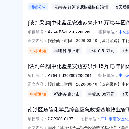
南锡业集团物流有限公司就202608消防水
招标公告
云南省
-红河哈尼族彝族自治州
3天后
2608-25300项目标名：202608消防水
[谈判采购]中化蓝星安迪苏泉州15万吨/年固体蛋氨
项目编号：
A764-PS202607200280
招标单位：
中化
报价截止时间：2026-08-10【谈判采购】中化蓝
正文内容：
0911:24采购单位：中化蓝星安迪苏动物营养
中标通知
福建省
-泉州市
中标10.51万元
1
PS202607200280成交结果：1.供应商
[谈判采购]中化蓝星安迪苏泉州15万吨/年固体蛋氨
项目编号：
A764-PS202607200264
招标单位：
中化
报价截止时间：2026-08-10【谈判采购】中化蓝
正文内容：
采购单位：中化蓝星安迪苏动物营养科技（泉州）
中标通知
福建省
-泉州市
中标30.93万元
1
PS202607200264成交结果：1.供应商
南沙区危险化学品综合应急救援基地物业管理服务
项目编号：
CC2026-0137
招标单位：
广州市南沙区化
南沙区危险化学品综合应急救援基地物业管理服
正文内容：