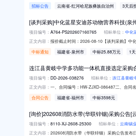
00944云南锡业集团物流有限公司就202
招标公告
云南省
-红河哈尼族彝族自治州
3天后
号：8110-XJ-2608-25299项目标名：
[谈判采购]中化蓝星安迪苏动物营养科技(泉州)有
项目编号：
A764-PS202607160765
招标单位：
中化
报价截止时间：2026-08-10【谈判采购】
正文内容：
2026-08-0911:28采购单位：中化
中标通知
福建省
-泉州市
中标25.88万元
1
项目编号：A764-PS202607160765
连江县黄岐中学多功能一体机直接选定采购
项目编号：
DD-2026-038276
招标单位：
连江县黄岐
一、合同编号：HW-ZJXD-086487二、
正文内容：
同主体采购人（甲方）：连江县黄岐中学地址：
合同公告
福建省
-福州市
中标3598元
号利嘉苑1层01店面-1联系方式：15060
[询价]202608消防水带(华联锌铟)采购公告[
项目编号：
8110-XJ-2608-25300
招标单位：
云南锡
202608消防水带（华联锌铟）采购公告发布日期：
正文内容：