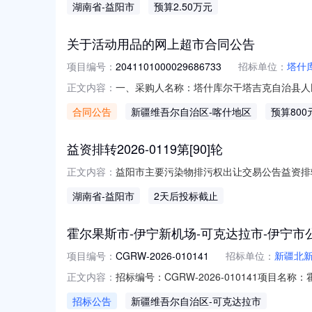
湖南省
-益阳市
预算2.50万元
牌时间污染物种类数量(吨)起始价(元/吨)竞价幅度(
关于活动用品的网上超市合同公告
项目编号：
2041101000029686733
招标单位：
塔什
一、采购人名称：塔什库尔干塔吉克自治县人
正文内容：
政府办公室网上超市项目四、采购项目编号：20411
合同公告
新疆维吾尔自治区
-喀什地区
预算800
河9598-A文具HB高端黑木铅笔10只装黄河959
益资排转2026-0119第[90]轮
益阳市主要污染物排污权出让交易公告益资排转
正文内容：
交易事项公告如下：一、出让方基本情况出让人
湖南省
-益阳市
2天后投标截止
牌时间污染物种类数量(吨)起始价(元/吨)竞价幅度(
霍尔果斯市-伊宁新机场-可克达拉市-伊宁市
项目编号：
CGRW-2026-010141
招标单位：
新疆北
招标编号：CGRW-2026-010141项目名称
正文内容：
13079962110截止时间：2026-08-141
招标公告
新疆维吾尔自治区
-可克达拉市