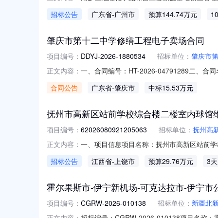
府采购网https://gdgpo.czt.gd.g
招标公告
广东省
-广州市
预算144.74万元
1
险化学品综合应急救援基地物业管理服务采购方式
肇庆市第十二中学修缮工程电子卖场合同
项目编号：
DDYJ-2026-1880534
招标单位：
肇庆市
一、合同编号：HT-2026-04791289
正文内容：
购五、合同主体采购人（甲方）：肇庆市第十二
合同公告
广东省
-肇庆市
中标15.53万元
地址：江口街道封州二路198号山水雅苑第1幢
抚州市高新区站前学校综合楼二楼室内球馆
项目编号：
62026080921205063
招标单位：
抚州高
一、项目信息项目名称：抚州市高新区站前学校综
正文内容：
1567942****报价起止时间：2026-08
招标公告
江西省
-上饶市
预算29.76万元
3
价含运费二、采购需求清单商品名称参数要求
霍尔果斯市-伊宁新机场-可克达拉市-伊宁市
项目编号：
CGRW-2026-010138
招标单位：
新疆北
招标编号：CGRW-2026-010138项目名称
正文内容：