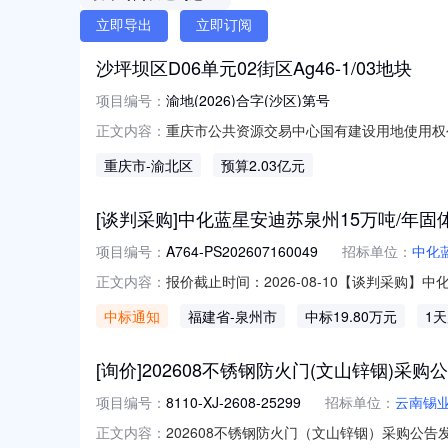
立即导出
立即订阅
沙坪坝区D06单元02街区Ag46-1/03地块
项目编号：
渝地(2026)合字(沙区)第号
重庆市公共资源交易中心国有建设用地使用权
正文内容：
使用权,并委托重庆市公共资源交易中心负责
重庆市
-渝北区
预算2.03亿元
（㎡）总计容建筑面积（㎡）建筑密度绿地率出让
43997≤87994≤4
[谈判采购]中化蓝星安迪苏泉州15万吨/年固体蛋氨
项目编号：
A764-PS202607160049
招标单位：
中化
报价截止时间：2026-08-10【谈判采购】中化蓝
正文内容：
0911:32采购单位：中化蓝星安迪苏动物营养
中标通知
福建省
-泉州市
中标19.80万元
1
PS202607160049成交结果：1.供应商
[询价]202608不锈钢防火门(文山锌铟)采购
项目编号：
8110-XJ-2608-25299
招标单位：
云南锡
202608不锈钢防火门（文山锌铟）采购公告发布
正文内容：