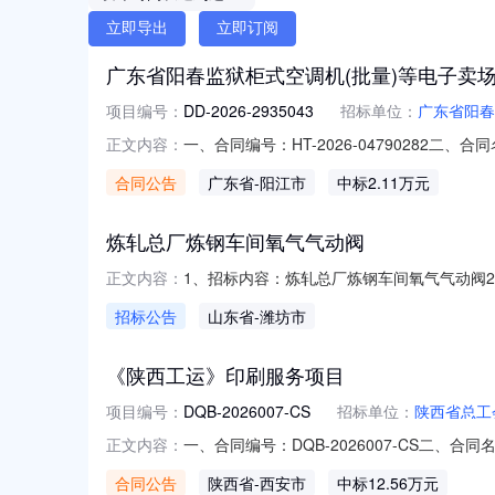
立即导出
立即订阅
广东省阳春监狱柜式空调机(批量)等电子卖
项目编号：
DD-2026-2935043
招标单位：
广东省阳春
一、合同编号：HT-2026-04790282
正文内容：
五、合同主体采购人（甲方）：广东省阳春监狱
合同公告
广东省
-阳江市
中标2.11万元
州市白云区金沙洲上元里大街一巷横一巷26号
炼轧总厂炼钢车间氧气气动阀
1、招标内容：炼轧总厂炼钢车间氧气气动阀2
正文内容：
他事项：7、报名截止时间：2026-08-14
招标公告
山东省
-潍坊市
业务。10、报名地址：http://120.224.111.254
《陕西工运》印刷服务项目
项目编号：
DQB-2026007-CS
招标单位：
陕西省总工
一、合同编号：DQB-2026007-CS二、
正文内容：
方）：省总工会本级地址：西安市莲湖路389号
合同公告
陕西省
-西安市
中标12.56万元
系方式：029-82267349六、合同主要