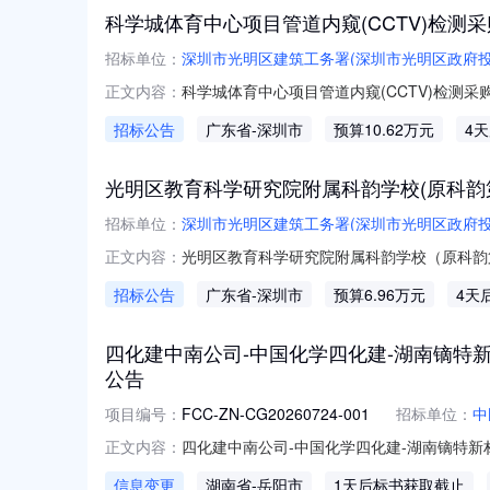
科学城体育中心项目管道内窥(CCTV)检测
招标单位：
深圳市光明区建筑工务署(深圳市光明区政府
科学城体育中心项目管道内窥(CCTV)检测
正文内容：
街道荔湖社区，科学大道与硕泰路交会处即地铁六
招标公告
广东省
-深圳市
预算10.62万元
4
120105万元。3采购单位：深圳市光明区
标人不得拒
光明区教育科学研究院附属科韵学校(原科韵
招标单位：
深圳市光明区建筑工务署(深圳市光明区政府
光明区教育科学研究院附属科韵学校（原科韵
正文内容：
案设计采购公告1项目名称：光明区教育科学
招标公告
广东省
-深圳市
预算6.96万元
4天
北角。项目定位为36班/1680学位的九年一贯制
万元（含
四化建中南公司-中国化学四化建-湖南镝特新
公告
项目编号：
FCC-ZN-CG20260724-001
招标单位：
中
四化建中南公司-中国化学四化建-湖南镝特新
正文内容：
限公司中国化学四化建-湖南镝特新材料科技有
信息变更
湖南省
-岳阳市
1天后标书获取截止