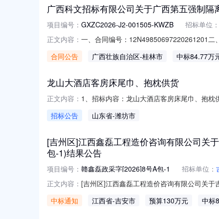
广西科文招标有限公司关于广西第五强制隔离戒毒所
项目编号：
GXZC2026-J2-001505-KWZB
招标单位
一、合同编号：12N49850697220261
正文内容：
目编号：GXZC2026-J2-001505
合同公告
广西壮族自治区
-桂林市
中标84.77万
址：桂林市七星区横塘路31号联系方式：077
龙山大酒店客房床尾巾、抱枕供货
1、招标内容：龙山大酒店客房床尾巾、抱枕
正文内容：
事项：7、报名截止时间：2026-08-142
招标公告
山东省
-潍坊市
务。10、报名地址：http://120.224.111.254:8
[吉州区]江西鑫磊工程造价咨询有限公司关于吉
包-1)结果公告
项目编号：
赣鑫磊政采字[2026]8号A包-1
招标单位：
[吉州区]江西鑫磊工程造价咨询有限公司关于吉
正文内容：
赣鑫磊政采字[2026]8号A包-1二、项
中标通知
江西省
-吉安市
预算130万元
中标8
应商联系人：赵文峰供应商联系电话：13277