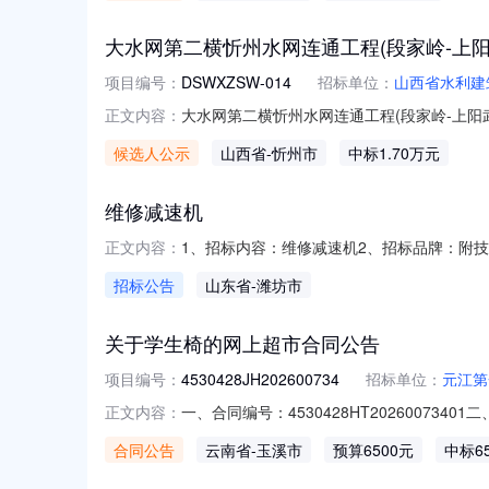
大水网第二横忻州水网连通工程(段家岭-上阳
项目编号：
DSWXZSW-014
招标单位：
山西省水利建
大水网第二横忻州水网连通工程(段家岭-上阳
正文内容：
成交候选人公示公示开始时间：2026-8-81
候选人公示
山西省
-忻州市
中标1.70万元
号：DSWXZSW-014），经评审委员会评
维修减速机
1、招标内容：维修减速机2、招标品牌：附技
正文内容：
止时间：2026-08-1423:59:598、
招标公告
山东省
-潍坊市
址：http://120.224.111.254:8007/gysReg
关于学生椅的网上超市合同公告
项目编号：
4530428JH202600734
招标单位：
元江第
一、合同编号：4530428HT20260073
正文内容：
主体采购人(甲方)：元江第一小学地址：元江县
合同公告
云南省
-玉溪市
预算6500元
中标6
单元3层联系方式：13618775166六、合