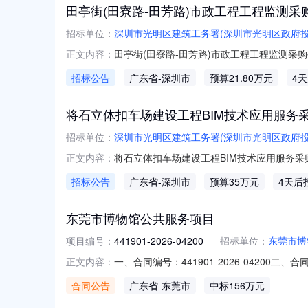
田亭街(田寮路-田芳路)市政工程工程监测采
招标单位：
深圳市光明区建筑工务署(深圳市光明区政府
田亭街(田寮路-田芳路)市政工程工程监测采
正文内容：
政工程（项目代码:2020-440309-48-
招标公告
广东省
-深圳市
预算21.80万元
4
双向2车道的城市支路。3采购单位：深圳市
将石立体扣车场建设工程BIM技术应用服务
招标单位：
深圳市光明区建筑工务署(深圳市光明区政府
将石立体扣车场建设工程BIM技术应用服务
正文内容：
南光高速与光明大道交会处东北角。总建筑面积
招标公告
广东省
-深圳市
预算35万元
4天后
有保留用房1处，设置室内机动车位913个、
立体扣车场
东莞市博物馆公共服务项目
项目编号：
441901-2026-04200
招标单位：
东莞市博
一、合同编号：441901-2026-04200
正文内容：
（甲方）：东莞市博物馆地址：东莞市莞城街道
合同公告
广东省
-东莞市
中标156万元
区聚和六街1号-1143联系方式：010-8