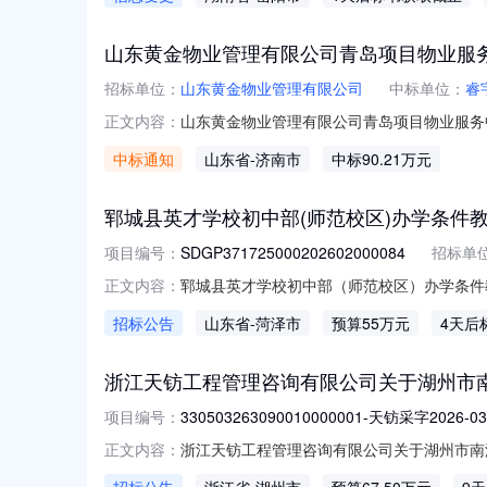
化学四化建-湖南镝特新材料科技有限公司年产350
山东黄金物业管理有限公司青岛项目物业服
招标单位：
山东黄金物业管理有限公司
中标单位：
睿
山东黄金物业管理有限公司青岛项目物业服务
正文内容：
中标通知
山东省
-济南市
中标90.21万元
郓城县英才学校初中部(师范校区)办学条件
项目编号：
SDGP371725000202602000084
招标单
郓城县英才学校初中部（师范校区）办学条件
正文内容：
SDGP371725000202602000
招标公告
山东省
-菏泽市
预算55万元
4天后
初中部（师范校区）办学条件教学设备改善项目-厨房
目获取采
浙江天钫工程管理咨询有限公司关于湖州市南
项目编号：
330503263090010000001-天钫采字2026-03
浙江天钫工程管理咨询有限公司关于湖州市南浔
正文内容：
在政采云平台线上获取（下载）采购文件，并于202