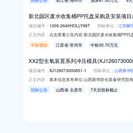
招标公告
浙江省
-湖州市
预算67.50万元
9
2026-039项目名称：湖州市南浔区2026
新北园区废水收集桶PP托盘采购及安装项目
项目编号：
1009-2640HOLLY98T
招标单位：
江苏嗣
点击查看公告内容:新北园区废水收集桶PP托盘
正文内容：
中标通知
江苏省
-常州市
中标35.70万元
XX2型生氧装置系列冲压模具(XJ12607300085
项目编号：
XJ126073000851-1
招标单位：
山西新华
基本信息发布单位:山西新华防化装备研究院有
正文内容：
先生联系方式:0351-2877553采购明细
招标公告
山西省
-太原市
7天后投标截止
模具1.0套1.0套XX2型生氧装置；50；3前
NEW
HOT
5折起