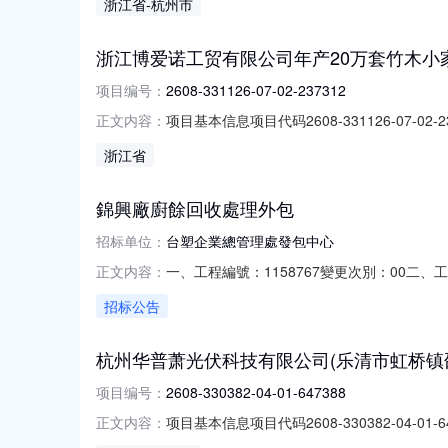
浙江省
-杭州市
浙江博爱诺工贸有限公司年产20万套竹木小家具扩建技
项目编号：
2608-331126-07-02-237312
项目基本信息项目代码2608-331126-0
正文内容：
间审批文号附件县经济商务局企业投资（含外商投
浙江省
錦興廠廚餘回收處理外包
招标单位：
台塑企業總管理處發包中心
一、工程編號：1158767變更次別：00
正文内容：
六、預定工期：2027/01/01至2027/12
招标公告
經辦代號：CF台塑企業總管理處發包中心2026/
杭州华普萧光伏科技有限公司(乐清市虹桥镇邵东吕村
项目编号：
2608-330382-04-01-647388
项目基本信息项目代码2608-330382-0
正文内容：
部门审批事项办理结果办理时间审批文号附件乐清