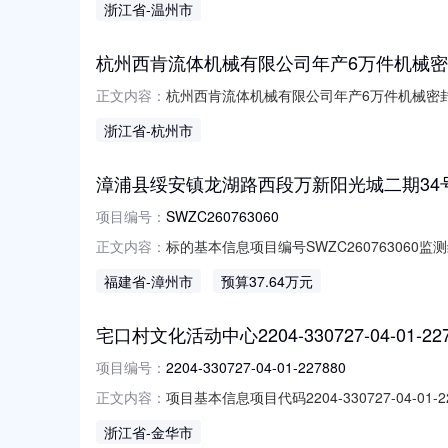
浙江省
-温州市
结果办理时间审批文号附件
杭州西肯流体机械有限公司年产6万件机械
杭州西肯流体机械有限公司年产6万件机械密封件
正文内容：
年产6万件机械密封件新建项目收件单位：桐庐县
浙江省
-杭州市
漳浦县绥安镇龙湖路西段万新阳光城二期34号
项目编号：
SWZC260763060
标的基本信息项目编号SWZC260763060
正文内容：
让底价37.6397万元挂牌日期2026-08-
福建省
-漳州市
预算37.64万元
漳浦县不动产权第0026299号地址漳浦县绥安
宅口村文化活动中心2204-330727-04-01-227
项目编号：
2204-330727-04-01-227880
项目基本信息项目代码2204-330727-
正文内容：
局）建设工程竣工规划核实已办结2026-08-0
浙江省
-金华市
局）企业投资（含外商投资）项目备案（基本建设）