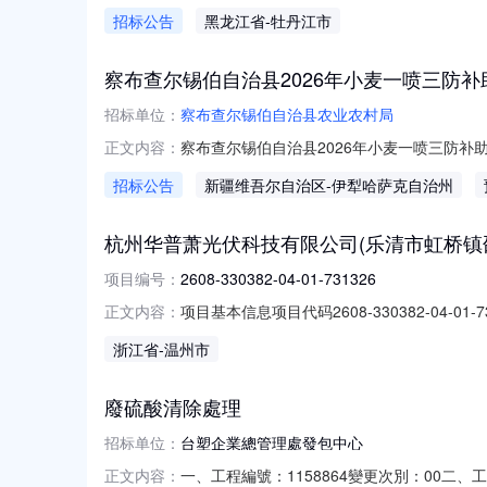
預定工期：2026/11/01至2029/08/3
招标公告
黑龙江省
-牡丹江市
代號：MD台塑企業總管理處發包中心2026/08/
察布查尔锡伯自治县2026年小麦一喷三防补
招标单位：
察布查尔锡伯自治县农业农村局
察布查尔锡伯自治县2026年小麦一喷三防补助
正文内容：
锡伯自治县农业农村局项目名称：察布查尔锡伯
招标公告
新疆维吾尔自治区
-伊犁哈萨克自治州
509200单位：升货物或服务的说明：冠菌素
P2O5
杭州华普萧光伏科技有限公司(乐清市虹桥镇邵东吕村
项目编号：
2608-330382-04-01-731326
项目基本信息项目代码2608-330382-0
正文内容：
部门审批事项办理结果办理时间审批文号附件乐清
浙江省
-温州市
结果办理时间审批文号附件
廢硫酸清除處理
招标单位：
台塑企業總管理處發包中心
一、工程編號：1158864變更次別：00
正文内容：