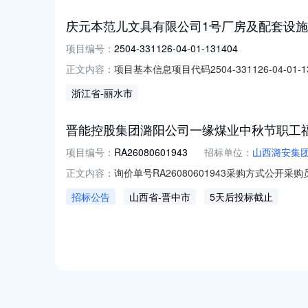
庆元本范儿文具有限公司1号厂房及配套设施建设项目25
项目编号：
2504-331126-04-01-131404
项目基本信息项目代码2504-331126-0
正文内容：
件庆元县住房和城乡建局房屋建筑工程和市政基础设
浙江省
-丽水市
县住房和城乡建局建筑工程施工许可（多合一）已办结20
晋能控股集团潞阳公司一缘煤业中秋节职工福
项目编号：
RA26080601943
招标单位：
山西潞安集
询价单号RA26080601943采购方式公开采购
正文内容：
群工作部（工会）物料信息物料代码物料名称规格
招标公告
山西省
-晋中市
5天后投标截止
具体见附件图片面粉10kg×3袋/大袋中粮集团
NEW
HOT
5折起