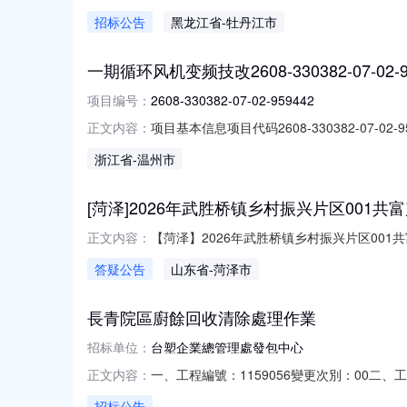
預定工期：2027/01/01至2029/12/3
招标公告
黑龙江省
-牡丹江市
代號：B8台塑企業總管理處發包中心2026/08/
一期循环风机变频技改2608-330382-07-02-9
项目编号：
2608-330382-07-02-959442
项目基本信息项目代码2608-330382-
正文内容：
资（含外商投资）项目备案（技术改造）已办结20
浙江省
-温州市
[菏泽]2026年武胜桥镇乡村振兴片区001共
【菏泽】2026年武胜桥镇乡村振兴片区001
正文内容：
标保证金金额0元(人民币)控制价（最高限价）（
答疑公告
山东省
-菏泽市
長青院區廚餘回收清除處理作業
招标单位：
台塑企業總管理處發包中心
一、工程編號：1159056變更次別：00
正文内容：
點：桃園六、預定工期：2027/01/01至202
招标公告