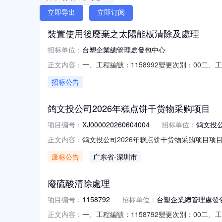
立即导出
立即订阅
裝置使用後廢棄之太陽能板清除及處理
招标单位：
台塑企業總管理處發包中心
一、工程編號：1158992變更次別：00
正文内容：
工地點：嘉義六、預定工期：2026/09/01至2
招标公告
2528九、備註：經辦代號：EB台塑企業總管理處
鸽文投公司2026年糕点饼干货物采购项目
项目编号：
XJ000020260604004
招标单位：
鸽文投
鸽文投公司2026年糕点饼干货物采购项目项目
正文内容：
告：终止标段(包):月饼、糕点、饼干(XJ00
废标公告
广东省
-深圳市
根据采购文件第一章第2.1项及第二章第3.
廢硫酸清除處理
项目编号：
1158792
招标单位：
台塑企業總管理處發
一、工程編號：1158792變更次別：00
正文内容：