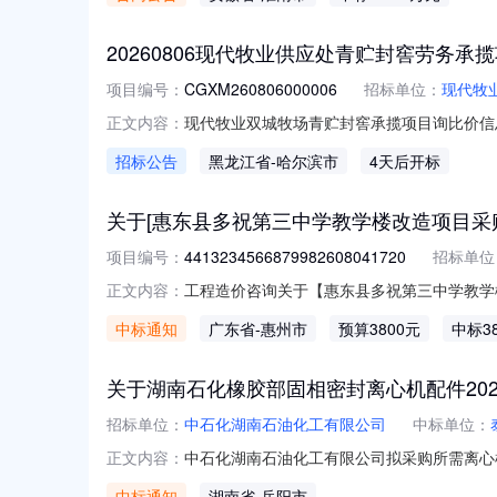
朝阳街道田家庵区玺园小区1栋2908联系方式：1
20260806现代牧业供应处青贮封窖劳务承
项目编号：
CGXM260806000006
招标单位：
现代牧业
现代牧业双城牧场青贮封窖承揽项目询比价信
正文内容：
CGXM260806000006二、项目名称
招标公告
黑龙江省
-哈尔滨市
4天后开标
包。为保证2026年青贮收购工作的顺利进
式：甲方青贮收购结束后，双方对账完毕
关于[惠东县多祝第三中学教学楼改造项目采
项目编号：
4413234566879982608041720
招标单位
工程造价咨询关于【惠东县多祝第三中学教学楼
正文内容：
工程造价咨询中介服务机构，现将中选结果相
中标通知
广东省
-惠州市
预算3800元
中标3
项目否采购项目编码：44132345668799826
关于湖南石化橡胶部固相密封离心机配件2026
招标单位：
中石化湖南石油化工有限公司
中标单位：
中石化湖南石油化工有限公司拟采购所需离心
正文内容：
号物料编码物资名称计量单位数量14917100093980
中标通知
湖南省
-岳阳市