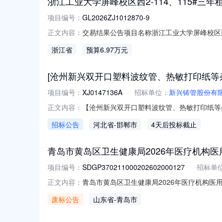
浙江工业大学屏峰校区西2-114、115#三年
项目编号：
GL2026ZJ1012870-9
交易结果公告项目名称浙江工业大学屏峰校区西2-11
正文内容：
08-06结果公告开始日期2026-08-07
浙江省
预算6.97万元
[沧州新兴双开口塑料波纹管、热敏打印纸等
项目编号：
XJ0147136A
招标单位：
新兴铸管股份有
【沧州新兴双开口塑料波纹管、热敏打印纸等杂
正文内容：
截止时间：2026-08-1115:32四、报
招标公告
河北省
-邯郸市
4天后投标截止
人联系方式：13292030568九、询价
行
青岛市黄岛区卫生健康局2026年医疗机构
项目编号：
SDGP370211000202602000127
招标单
青岛市黄岛区卫生健康局2026年医疗机构医
正文内容：
SDGP37021100020260200012
废标公告
山东省
-青岛市
生健康局地址：青岛西海岸新区双珠路166号3