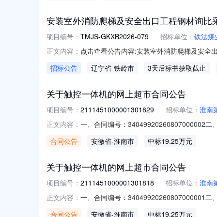
安装室外消防爬梯及安全出口工程钢材询比
项目编号：
TMJS-GKXB2026-079
招标单位：
铁法煤
点击查看公告内容:安装室外消防爬梯及安全出口
正文内容：
招标公告
辽宁省
-铁岭市
3天后标书获取截止
关于触控一体机的网上超市合同公告
项目编号：
2111451000001301829
招标单位：
淮南
一、合同编号：34049920260807000
正文内容：
同主体采购人（甲方）：淮南第四中学地址：淮
合同公告
安徽省
-淮南市
中标19.25万元
朝阳街道田家庵区玺园小区1栋2908联系方式：1
关于触控一体机的网上超市合同公告
项目编号：
2111451000001301818
招标单位：
淮南
一、合同编号：34049920260807000
正文内容：
同主体采购人（甲方）：淮南第四中学地址：淮
合同公告
安徽省
-淮南市
中标19.25万元