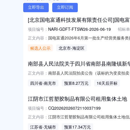
立即导出
立即订阅
[北京国电富通科技发展有限责任公司]国电富
项目编号：
NARI-GDFT-FTSW26-2026-06-19
招标单
国电富通2026年6月第一批生产经营类服务类授权
正文内容：
第一批生产经营类服务类授权竞争性谈判采购
候选人公示
北京市
-海淀区
异议的，请在成交候选人公示期间以书面形式
上
南部县人民法院关于四川省南部县南隆镇新华路
南部县人民法院拍卖公告（该标的为变卖拍卖）四
正文内容：
上对以下标的物进行公开拍卖，现公告如下：拍卖
四川省
-南充市
预算8.27万元
16天后开标
金:15000元，增价幅度：1000元。有
江阴市江哲塑胶制品有限公司租用集体土地
项目编号：
CQ20262026072110037199
江阴市江哲塑胶制品有限公司租用集体土地信息
正文内容：
体土地挂牌价（）扫码分享项目微信微博QQ打
江苏省
-无锡市
预算17.34万元
体土地项目编号CQ202620260721100