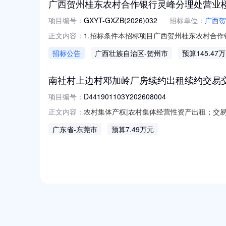
广西贺州桂东农村合作银行灵峰分理处营业
项目编号：
GXYT-GXZB(2026)032
招标单位：
广西贺
1.招标条件本招标项目广西贺州桂东农村合
正文内容：
例为100%。项目已具备招标条件，现对该项目
招标公告
广西壮族自治区
-贺州市
预算145.47
面积为617.86㎡，其中含拆除工程、建筑工
理
南社村上边村邓加岭厂房续约出租续约交易
项目编号：
D441901103Y202608004
农村集体产权|农村集体经营性资产出租；交易公
正文内容：
告交易编号：J02-N1441900618320
广东省
-东莞市
预算7.49万元
租赁进行续约交易。一、竞投项目基本情况资产编
NEW
HOT
5折起