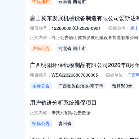
中标通知
云南省
-曲靖市
期间所有报价人和其他利害关系人对公示结果
部门：本采购项目的监督部门
唐山冀东发展机械设备制造有限公司爱斯达等
项目编号：
12260000-XJ-2026-0991
招标单位：
唐山
终止公告唐山冀东发展机械设备制造有限公司爱斯达等1
正文内容：
东发展机械设备制造有限公司采购公告发布时间：2026
废标公告
河北省
-唐山市
不足三家，废标。┃监督举报联系方式监督举报电话：0
广西明阳环保纸模制品有限公司2026年8月
项目编号：
WSXJ20260807000005
招标单位：
广西
招标公告
广西壮族自治区
-南宁市
预算580元
用户轨迹分析系统维保项目
未找到招标公告数据
正文内容：
招标公告
贵州省