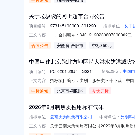
接采购原因原厂备件或原型更换三、生产商、
关于垃圾袋的网上超市合同公告
项目编号：
2731451000001301220
招标单位：
长丰
一、合同编号：34012120260807000
正文内容：
心网上超市项目五、合同主体采购人（甲方）：
合同公告
安徽省
-合肥市
中标350元
公司地址：安徽省合肥市肥东县安徽省合肥市肥东
中国电建北京院北方地区特大洪水防洪减灾
项目编号：
PC-0201-26J4-FS0211
招标单位：
中国
招标项目编号：类别：服务类附件下载：中国
正文内容：
中标通知
北京市
-朝阳区
今天开标
2026年8月制焦质检用标准气体
招标单位：
云南大为制焦有限公司
中标单位：
昆明科
关于云南大为制焦有限公司2026年8月制焦
正文内容：
套有限公司，第二成交候选人：四川润泰特种气