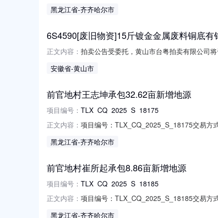
话：15174656463法定代表人：谭*法人电
黑龙江省
-齐齐哈尔市
限：2025-01-01至2025-12-31项目编号
6S4590[废旧物资]15斤镀金金属废料铜
拍卖公告受委托，黄山市台粤拍卖有限公司将于
正文内容：
下：一、名称中标的物重量含外包装一起的重
安徽省
-黄山市
公告发布之日起至拍卖会结束止（延时除外）
登录“中拍平台”，经在线注册、在线
前官地村王志坤承包32.62亩新增地源
项目编号：
TLX_CQ_2025_S_18175
项目编号：TLX_CQ_2025_S_18175交
正文内容：
话：15174656463法定代表人：谭*法人电
黑龙江省
-齐齐哈尔市
期限：2025-01-01至2025-12-31项目编
前官地村崔所起承包8.86亩新增地源
项目编号：
TLX_CQ_2025_S_18185
项目编号：TLX_CQ_2025_S_18185交
正文内容：
话：15174656463法定代表人：谭*法人电
黑龙江省
-齐齐哈尔市