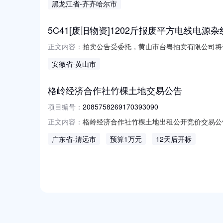
黑龙江省
-齐齐哈尔市
期限：2025-01-01至2025-12-31项目编
5C41[废旧物资]1202斤报废平方电线电
拍卖公告受委托，黄山市台粤拍卖有限公司将于
正文内容：
下：一、名称中标的物重量含外包装一起的重
安徽省
-黄山市
公告发布之日起至拍卖会结束止（延时除外）
登录“中拍平台”，经在线注册、在线
格岭经济合作社竹棵土地交易公告
项目编号：
2085758269170393090
格岭经济合作社竹棵土地出租公开竞价交易公告2026
正文内容：
委托，定于2026-08-2109:00:0
广东省
-清远市
预算1万元
12天后开标
2085758269170393090）进行
NEW
HOT
5折起