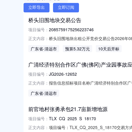
立即导出
立即订阅
桥头旧围地块交易公告
项目编号：
2085759175256223746
桥头旧围地块出租公开竞价交易公告2026年08月08
正文内容：
1909:00:00在广东省农村产权流转交易管
广东省
-清远市
预算5.32万元
10天后开标
采用公开竞价方式进行，欢迎符合资格条件的
广清经济特别合作区广佛(佛冈)产业园事故
项目编号：
JG2026-12652
报告信息招标项目名称广清经济特别合作区广
正文内容：
性质正常报告发布人广东竞采招标采购有限公司报告
广东省
-清远市
前官地村张勇承包21.7亩新增地源
项目编号：
TLX_CQ_2025_S_18170
项目编号：TLX_CQ_2025_S_18170交
正文内容：