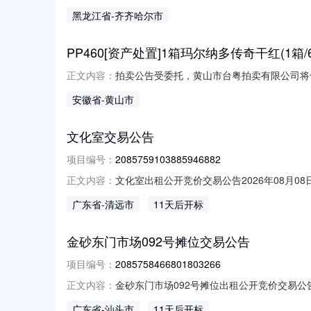
话：15174656463法定代表人：谭*法人电
黑龙江省
-齐齐哈尔市
期限：2025-01-01至2025-12-31项目编
PP460[资产处置]1箱玛尔纳多传奇干红(1箱/
拍卖公告受委托，黄山市台粤拍卖有限公司将于
正文内容：
下：一、名称中标的物重量含外包装一起的重
安徽省
-黄山市
公告发布之日起至拍卖会结束止（延时除外）
登录“中拍平台”，经在线注册、在线
文化室交易公告
项目编号：
2085759103885946882
文化室出租公开竞价交易公告2026年08月08日交
正文内容：
2026-08-2009:00:00在广东省农村
广东省
-清远市
11天后开标
行公开交易，本项目采用公开竞价方式进行，
金砂东门市场092号摊位交易公告
项目编号：
2085758466801803266
金砂东门市场092号摊位出租公开竞价交易公告202
正文内容：
2026-08-2010:30:00在广东省农村
广东省
-汕头市
11天后开标