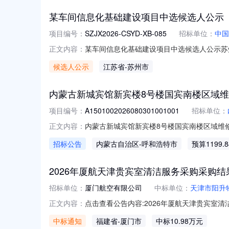
某车间信息化基础建设项目中选候选人公示
项目编号：
SZJX2026-CSYD-XB-085
招标单位：
中国
某车间信息化基础建设项目中选候选人公示苏州捷信
正文内容：
开标，已按询比文件规定的评选方法及相关规
候选人公示
江苏省
-苏州市
续3日。公示期内，如对中选候选人存在疑问
1391316103
内蒙古新城宾馆新宾楼8号楼国宾南楼区域维
项目编号：
A1501002026080301001001
招标单位：
内蒙古新城宾馆新宾楼8号楼国宾南楼区域维
正文内容：
国宾南楼（地下一层）维修改造工程已由呼和
招标公告
内蒙古自治区
-呼和浩特市
预算1199.
已具备招标条件，现采用资格后审的方式对该项
一层）维修改造工程2.2建设地
2026年厦航天津贵宾室清洁服务采购采购结
招标单位：
厦门航空有限公司
中标单位：
天津市阳升
点击查看公告内容:2026年厦航天津贵宾室清洁
正文内容：
中标通知
福建省
-厦门市
中标10.98万元