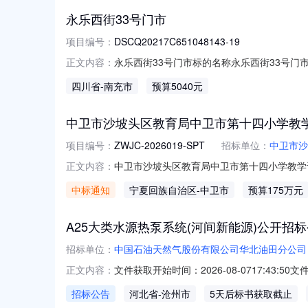
永乐西街33号门市
项目编号：
DSCQ20217C651048143-19
永乐西街33号门市标的名称永乐西街33号门市项目
正文内容：
是否联合出租否挂牌截止日期2026-08-
四川省
-南充市
预算5040元
时间为公告截止日当日17:00。意向投资方
中卫市沙坡头区教育局中卫市第十四小学教
项目编号：
ZWJC-2026019-SPT
招标单位：
中卫市沙
中卫市沙坡头区教育局中卫市第十四小学教学设施设
正文内容：
区教育局中卫市第十四小学教学设施设备采购
中标通知
宁夏回族自治区
-中卫市
预算175万元
凤区宁安大街66号010-51892860173
A25大类水源热泵系统(河间新能源)公开招
招标单位：
中国石油天然气股份有限公司华北油田分公司
文件获取开始时间：2026-08-0717:43:50文件
正文内容：
报名截止时间：文件递交截止时间：异议提出截
招标公告
河北省
-沧州市
5天后标书获取截止
油天然气股份有限公司华北油田分公司，招标