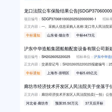
龙口法院公车保险结果公告[SDGP37060000020
项目编号：
SDGP370681000202502000090-1
招标
一、采购人信息采购人名称:龙口市人民法院采购
正文内容：
项目名称:龙口市机关事务服务中心公务用车定点保
中标通知
山东省
-烟台市
中标4473元
保险框架协议合同授予阶段项目编号:SDGP37
沪东中华造船集团船舶配套设备有限公司新
项目编号：
SH202605220025
招标单位：
沪东中华造
交易登记号：SH202605220025报建
正文内容：
工程建设项目施工招标人：沪东中华造船集团船
中标通知
上海市
-崇明区
中标5.65亿元
期：2026-08-0700:00:00暂列金
廊坊市经济技术开发区人民法院关于坐落于位于龙河
廊坊经济技术开发区人民法院拍卖(一拍）公告河
正文内容：
78）进行公开拍卖活动。现公告如下：一、本次
河北省
-廊坊市
预算35.50万元
37天后开标
85.69㎡，总层高24层，房屋用途住宅，钢混