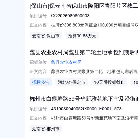
[保山市]保云南省保山市隆阳区青阳片区教工路东
项目编号：
CQ2026080600008
挂牌价308,800元保证金100,000元项目
正文内容：
万元标的资产所在地区中国云南省保山市隆阳区交
云南省
-保山市
预算30.88万元
实意思表示，转让标的权属清晰，我方对该标
蠡县农业农村局蠡县第二轮土地承包到期后
招标单位：
蠡县农业农村局
蠡县农业农村局蠡县第二轮土地承包到期后再
正文内容：
项目每亩全流程成本测算单位询价公告蠡县农
招标公告
河北省
-保定市
10天后投标截止
1
到期后再延长30年整乡镇推进试点工作。为
确定合作单位。一、项目概况（一）项
郴州市白露塘路59号华新雅苑地下室及沿街商业
项目编号：
431003004005GX00001F00011578
郴州市白露塘路59号华新雅苑地下室及沿街商
正文内容：
59号华新雅苑地下室及沿街商业B1-1066权
湖南省
-郴州市
号/权利限制情况查封湖南省郴州市苏仙区人