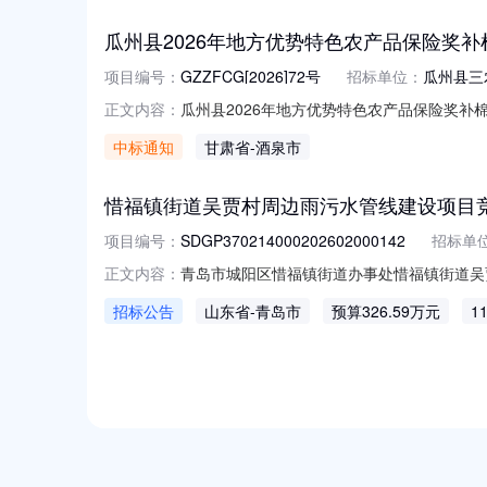
瓜州县2026年地方优势特色农产品保险奖补棉
项目编号：
GZZFCG[2026]72号
招标单位：
瓜州县三
瓜州县2026年地方优势特色农产品保险奖补棉
正文内容：
GZZFCG[2026]72号二、项目名称：
中标通知
甘肃省
-酒泉市
保险股份有限公司酒泉中心支公司现有项目人
难以充分发挥期货工具价格对
惜福镇街道吴贾村周边雨污水管线建设项目
项目编号：
SDGP370214000202602000142
招标单
青岛市城阳区惜福镇街道办事处惜福镇街道吴
正文内容：
共资源交易平台（山东省青岛市）青岛市公共资源交易电
招标公告
山东省
-青岛市
预算326.59万元
1
提交响应文件。一、采购项目基本情况：采购项目编
NEW
HOT
5折起