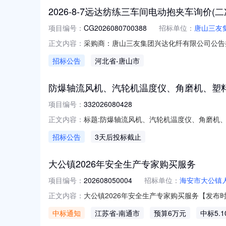
2026-8-7远达纺练三车间电动抱夹车询价(二
项目编号：
CG2026080700388
招标单位：
唐山三友
采购商：唐山三友集团兴达化纤有限公司公告类型：
正文内容：
结束剩余2天一、采购品信息序号采购品名称规
招标公告
河北省
-唐山市
事责任的能力,具有独立的法人资格;2.具有
防爆轴流风机、汽轮机温度仪、角磨机、塑
项目编号：
332026080428
标题:防爆轴流风机、汽轮机温度仪、角磨机、塑料指示盖
正文内容：
司邮箱:投标报价明细:序号业务实体物料名称详细
招标公告
3天后投标截止
仪,XMZA-101/AC220V分度号：K；范围：
大公镇2026年安全生产专家购买服务
项目编号：
202608050004
招标单位：
海安市大公镇
大公镇2026年安全生产专家购买服务【发布时
正文内容：
比选，以51000元报价中选。请于自本公
中标通知
江苏省
-南通市
预算6万元
中标5.
系电话：17766461396。海安市大公镇人