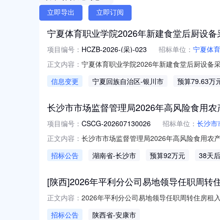
立即导出
立即订阅
宁夏体育职业学院2026年新建食堂后厨设备
项目编号：
HCZB-2026-(采)-023
招标单位：
宁夏体
宁夏体育职业学院2026年新建食堂后厨设备采
正文内容：
院2026年新建食堂后厨设备采购项目首次公
信息变更
宁夏回族自治区
-银川市
预算79.63万
各位供应商及时下载澄清文件。以系统内最新的
长沙市市场监督管理局2026年高风险食用
项目编号：
CSCG-202607130026
招标单位：
长沙市
长沙市市场监督管理局2026年高风险食用农
正文内容：
招标公告项目概况2026年高风险食用农产品
招标公告
湖南省
-长沙市
预算92万元
38天
1409:00（北京时间）前递交投标文件。一、
算金额：
[陕西]2026年平利分公司易地领导任职周转
2026年平利分公司易地领导任职周转住房租
正文内容：
采取直接采购方式，现进行公示。一、采购内
招标公告
陕西省
-安康市
商王明庆四、公示媒介和期限本公示仅在中国电信阳光采购