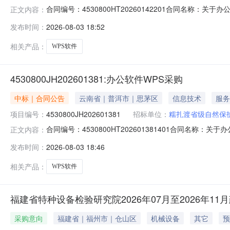
合同编号：4530800HT20260142201合同名称：
正文内容：
洱市委员会供应商（乙方）：普洱锦程电脑科技有限公司所属地域
发布时间：
2026-08-03 18:52
理机构：进口产品审核前公示：采购公告（或单一来源审
相关产品：
WPS软件
4530800JH202601381:办公软件WPS采购
中标｜合同公告
云南省｜普洱市｜思茅区
信息技术
服务
项目编号：
4530800JH202601381
招标单位：
糯扎渡省级自然保
合同编号：4530800HT202601381401合同名称
正文内容：
置采购人（甲方）：糯扎渡省级自然保护区管护局供应商（
发布时间：
2026-08-03 18:46
2026-07-23合同公告日期：2026-08-03代
相关产品：
WPS软件
福建省特种设备检验研究院2026年07月至2026年11
采购意向
福建省｜福州市｜仓山区
机械设备
其它
预