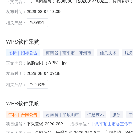
一、合同编号：4530300HT20260141802二、合同
正文内容：
计算机办公软件五、合同主体采购人（甲方）：中国共产党曲
发布时间：
2026-08-04 13:09
地址：云南省曲靖市麒麟区寥廓南路121号联系方式：133
相关产品：
WPS软件
WPS软件采购
招标｜招标公告
河南省｜南阳市｜邓州市
信息技术
服务
采购合同（WPS）.jpg
正文内容：
发布时间：
2026-08-04 09:38
相关产品：
WPS软件
WPS软件采购
中标｜合同公告
河南省｜平顶山市
信息技术
服务
中
项目编号：
平采竞谈-2026-282
招标单位：
中共平顶山市委宣传部
一、合同编号：平采竞谈-2026-282-A二、合同名称：
正文内容：