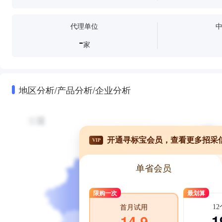
代理单位
-
家
地区分析/产品分析/企业分析
开通寻标宝会员，查看更多招采
VIP
单省会员
限购一次
最划算
1
首月试用
1
14.9