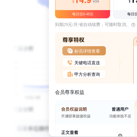
¥39
¥
¥
每日仅0.48元
每日仅
到期29元/月/省自动续费，可随时取消。
标讯详情查看
关键电话直连
甲方分析查询
会员尊享权益