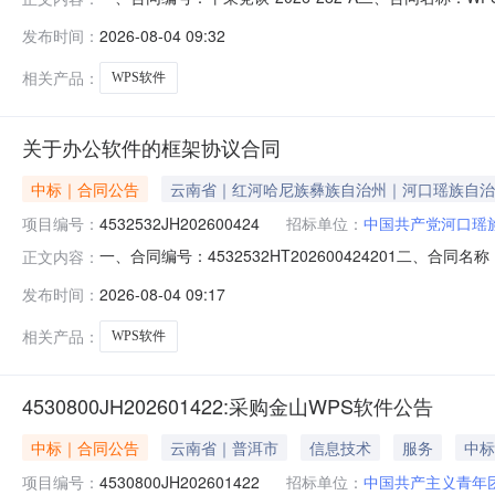
市委宣传部地址：市政大厦十楼联系人：王冠豪联系方式：0
发布时间：
2026-08-04 09:32
号院3号楼4单元4楼北户联系人：崔明尧联系方式：1361
相关产品：
WPS软件
关于办公软件的框架协议合同
中标｜合同公告
云南省｜红河哈尼族彝族自治州｜河口瑶族自治
项目编号：
4532532JH202600424
招标单位：
中国共产党河口瑶
一、合同编号：4532532HT202600424201二、
正文内容：
（甲方）：中国共产党河口瑶族自治县委员会宣传部地址：红
发布时间：
2026-08-04 09:17
昆明市五华区人民中路都市名园c座四楼联系方式：1398
相关产品：
WPS软件
4530800JH202601422:采购金山WPS软件公告
中标｜合同公告
云南省｜普洱市
信息技术
服务
中标
项目编号：
4530800JH202601422
招标单位：
中国共产主义青年