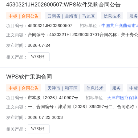
4530321JH202600507:WPS软件采购合同公告
中标｜合同公告
云南省｜曲靖市｜马龙区
信息技术
服务
项目编号：
4530321JH202600507
招标单位：
中国共产党曲靖市
合同编号：4530321HT20260050701合同名称：
正文内容：
马龙区委员会组织部供应商（乙方）：云南联明科技有限公司所
发布时间：
2026-07-24
07-24代理机构：进口产品审核前公示：采购公告（或
相关产品：
WPS软件
WPS软件采购合同
中标｜合同公告
天津市｜和平区
信息技术
服务
中标
项目编号：
市本级〔2026〕410907号
招标单位：
天津市医疗保障
一、合同编号：津采同〔2026〕395097号二、合同名称
正文内容：
方）：天津市医疗保障基金管理中心地址：天津市和平区大沽
发布时间：
2026-07-23 20:03
高新区华苑产业区海泰发展五道16号4-1-601联系方式：
相关产品：
WPS软件