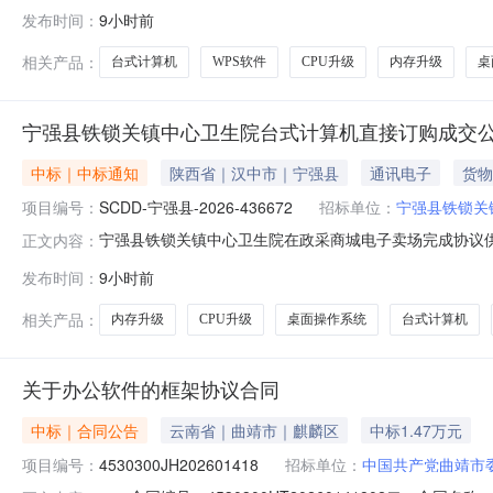
卫生院所属区域：汉中市预算金额(元)：5,360.00成交时间：20
发布时间：
9小时前
购方式：电子卖场（超市直购)二、采购结果成交供应商：宁强县阳
相关产品：
台式计算机
WPS软件
CPU升级
内存升级
桌
宁强县铁锁关镇中心卫生院台式计算机直接订购成交
中标｜中标通知
陕西省｜汉中市｜宁强县
通讯电子
货物
项目编号：
SCDD-宁强县-2026-436672
招标单位：
宁强县铁锁关
宁强县铁锁关镇中心卫生院在政采商城电子卖场完成协议供货
正文内容：
卫生院所属区域：汉中市预算金额(元)：58,960.00成交时间：20
发布时间：
9小时前
采购方式：电子卖场（超市直购)二、采购结果成交供应商：宁强县
相关产品：
内存升级
CPU升级
桌面操作系统
台式计算机
关于办公软件的框架协议合同
中标｜合同公告
云南省｜曲靖市｜麒麟区
中标1.47万元
项目编号：
4530300JH202601418
招标单位：
中国共产党曲靖市