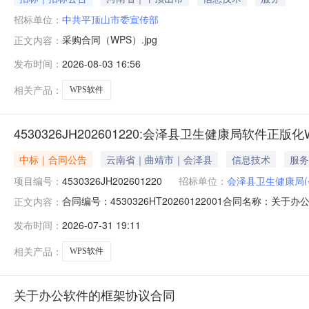
招标单位：
中共平顶山市委宣传部
采购合同（WPS）.jpg
正文内容：
发布时间：
2026-08-03 16:56
相关产品：
WPS软件
4530326JH202601220:会泽县卫生健康局软件正
中标｜合同公告
云南省｜曲靖市｜会泽县
信息技术
服务
项目编号：
4530326JH202601220
招标单位：
会泽县卫生健康局
合同编号：4530326HT20260122001合同名称：
正文内容：
局供应商（乙方）：云南鼎润科技有限公司所属地域：曲靖市所属
发布时间：
2026-07-31 19:11
核前公示：采购公告（或单一来源审核前公示）：专家抽取
相关产品：
WPS软件
关于办公软件的框架协议合同