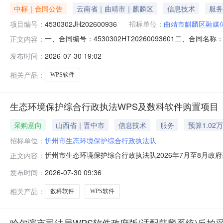
中标｜合同公告
云南省｜曲靖市｜麒麟区
信息技术
服务
项目编号：
4530302JH202600936
招标单位：
曲靖市麒麟区融媒
一、合同编号：4530302HT20260093601二、合
正文内容：
人（甲方）：曲靖市麒麟区融媒体中心地址：曲靖市麒麟区融媒
发布时间：
2026-07-30 19:02
六、合同主要信息主要标的名称：政府采购合同规格型号（或服务
相关产品：
WPS软件
生态环境保护综合行政执法WPS及数科软件购置项目
采购意向
山西省｜晋中市
信息技术
服务
预算1.02
招标单位：
忻州市生态环境保护综合行政执法队
忻州市生态环境保护综合行政执法队2026年7月至8月政
正文内容：
目项目所在采购意向：忻州市生态环境保护综合行政执法队
发布时间：
2026-07-30 09:36
法WPS及数科软件购置项目预算金额：1.028000万元
作经费本次公开
相关产品：
数科软件
WPS软件
哈尔滨市司法局WPS软件政府版(适配麒麟系统)反拍