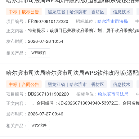
中标｜废标公告
黑龙江省｜哈尔滨市｜香坊区
信息技术
项目编号：
FP26070810172220
招标单位：
哈尔滨市司法局
特别提示：该项目已关联政府采购计划，属于政府采购范
正文内容：
购活动时，认为自身权益受到损害的，可按照《黑龙江省
发布时间：
2026-07-28 10:54
拍单号：FP26070810172220反拍单名称：哈尔滨市
基础软件采购数
相关产品：
WPS软件
哈尔滨市司法局哈尔滨市司法局WPS软件政府版(适配
中标｜合同公告
黑龙江省｜哈尔滨市｜香坊区
信息技术
项目编号：
DD26071311902220
招标单位：
哈尔滨市司法局
一、合同编号：JD-20260713094940-53972二
正文内容：
滨市司法局WPS软件政府版（适配麒麟系统）反拍采购五、
发布时间：
2026-07-27 09:46
方)：黑龙江龙采供应链有限公司地址：哈尔滨幸福路52号万达
相关产品：
WPS软件