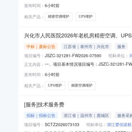
的供应商不足三家，进行二次公告，欢迎有资格的
发布时间：
6小时前
321281-FW2026-07808（三）项目
相关产品：
精密空调维护
UPS维护
兴化市人民医院2026年老机房精密空调、UP
中标｜废标公告
江苏省｜泰州市｜兴化市
服务
项目编号：
JSZC-321281-FW2026-07590
招标单位：
一、项目基本情况项目编号：JSZC-321281
正文内容：
三、凡对本次公告内容提出询问，请按以下方式联系
发布时间：
6小时前
相关产品：
UPS维护
精密空调维护
[服务]技术服务费
招标｜招标公告
浙江省｜温州市｜鹿城区
服务采
项目编号：
SCTZ2026073103
招标单位：
浙江爱信诺航