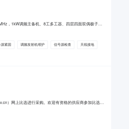
MHz，1kW调频主备机、8工多工器、四层四面双偶极子天
机功能、频率稳定度、调制度、输出功率校准；射频链路、功放模
接头紧固、防腐防锈；8工多工器频率响应、隔离度、插损测
号源紧固
调频发射机维护
信号源检查
天线接地
wgov.cn）网上比选进行采购。欢迎有资格的供应商参加比选。
7590（三）项目预算：￥80300.00元（四）项目地点：兴化
护服务/基础环境运维服务（八）所