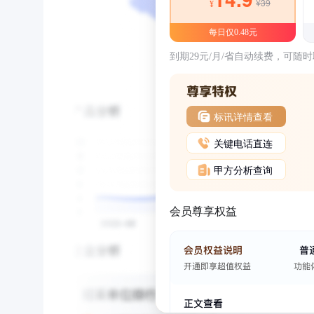
¥39
¥
每日仅0.48元
到期29元/月/省自动续费，可随
标讯详情查看
关键电话直连
甲方分析查询
会员尊享权益