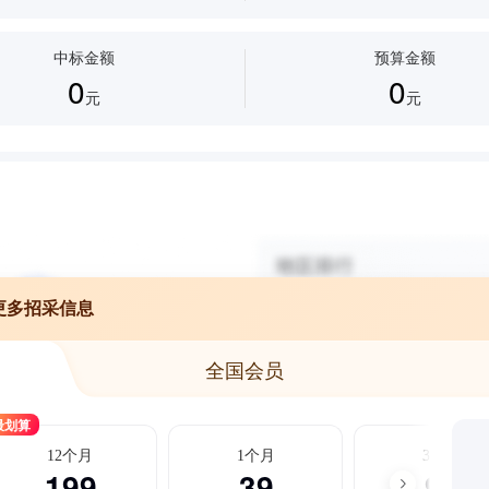
中标金额
预算金额
0
0
元
元
更多招采信息
全国会员
最划算
12个月
1个月
3个月
199
39
99