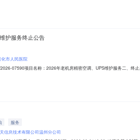
供应商参加比选。一、比选项目内容（一）项目名称：2026年老机房精密
预算：￥80300.00元（四）项目地点：兴化市人民医院1号楼信息部（五）比
S维护服务终止公告
兴化市人民医院
-FW2026-07590项目名称：2026年老机房精密空调、UPS维护服
。采购单位：兴化市人民医院联系人姓名：兴化市人民医院联系电话：0523
购
服务
天信息技术有限公司温州分公司