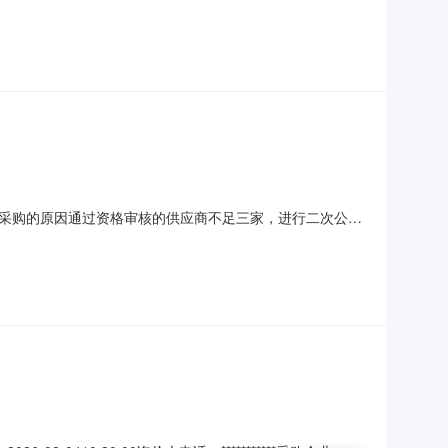
空调、UPS维护服务（第二次）（二）项目编号：JSZC-
选方式：公开比选（六）评审方法：综合评分
务二、终止采购的原因通过资格审核的供应商不足三家，进行二次公告
-80260134