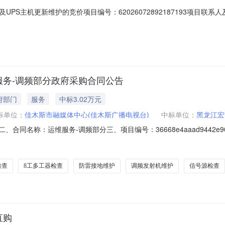
主机更新维护的竞价项目编号：62026072892187193项目联系人及联系
6-08-0420:00采购单位：新疆维吾尔自治区昌吉某某单位供应商规模要求：
名称参数要求购买数量控制金额(元)意向品牌UPS蓄电池及UPS主机更
服务-调频部分政府采购合同公告
府部门
服务
中标3.02万元
标单位：
佳木斯市融媒体中心(佳木斯广播电视台)
中标单位：
黑龙江宏
5949二、合同名称：运维服务-调频部分三、项目编号：36668e4aaad9442
）地址：佳木斯市向阳区胜利西路82号联系方式：0454-8654606供
65101451六、合同主要信息主要标的：序号名称数量(单位)单价(元)总
检查
8工多工器检查
防雷接地维护
调频发射机维护
信号源检查
直购