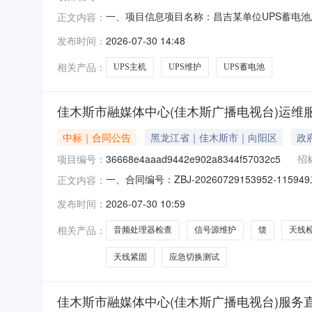
一、项目信息项目名称：昌吉某单位UPS蓄电池及UPS
正文内容：
价起止时间：2026-07-3014:22-202
发布时间：
2026-07-30 14:48
购法》第二十二条的规定。二、采购需求清单商品
相关产品：
UPS主机
UPS维护
UPS蓄电池
佳木斯市融媒体中心(佳木斯广播电视台)运维
中标｜合同公告
黑龙江省｜佳木斯市｜向阳区
政
项目编号：
36668e4aaad9442e902a8344f57032c5
招
一、合同编号：ZBJ-20260729153952-11
正文内容：
(甲方)：佳木斯市融媒体中心（佳木斯广播电视台
发布时间：
2026-07-30 10:59
汤原县汤原镇文化社区富强3号院内联系方式：187
相关产品：
音频处理器检查
信号源维护
馈
天线
天线紧固
应急切换测试
佳木斯市融媒体中心(佳木斯广播电视台)服务