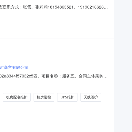
方式：张雪、张莉莉18154863521、19190216626报
-供应商资质要求：-供应商基本要求：符合《中华人民共和国政府采
新维护核心参数要求:商
时商贸有限公司
e902a8344f57032c5四、项目名称：服务五、合同主体采购人
应商(乙方)：黑龙江宏时商贸有限公司地址：黑龙江省佳木斯市
价(元)规格
机房配电维护
机房巡检
UPS维护
天线维护