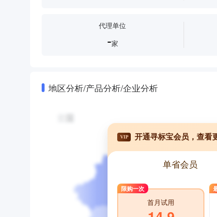
代理单位
-
家
地区分析/产品分析/企业分析
开通寻标宝会员，查看
VIP
单省会员
限购一次
首月试用
14.9