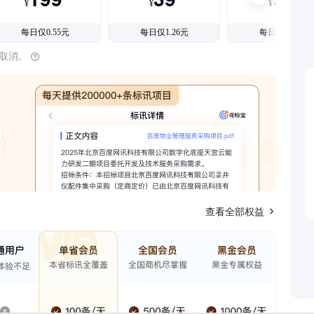
¥
¥
¥
每日仅0.55元
每日仅1.26元
每日仅1.08元
时取消。
查看全部权益