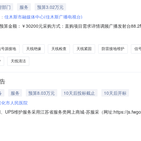
府部门
服务
预算3.02万元
：
佳木斯市融媒体中心(佳木斯广播电视台)
算金额：￥30200元采购方式：直购项目需求详情调频广播发射台88.2
号源、防雷接地系统。88.2MHz调频发射机维护。1kW调频主机及备机整
双偶极子天线（88.2MHz）驻波比复测、馈电点紧固、避雷检查、连
信号源接地
天线绝缘
天线检查
天线紧固
防雷接地维护
信
护
天线清洁
公告
备
服务
预算8.03万元
10天后投标截止
10天后开标
兴化市人民医院
PS维护服务采用江苏省服务类网上商城-苏服采（网址:https://js.f
密空调、UPS维护服务（二）项目编号：JSZC-321281-FW2026-0
比选（六）评审方法：综合评分法（七）服务品目：信息技术服务/运行维