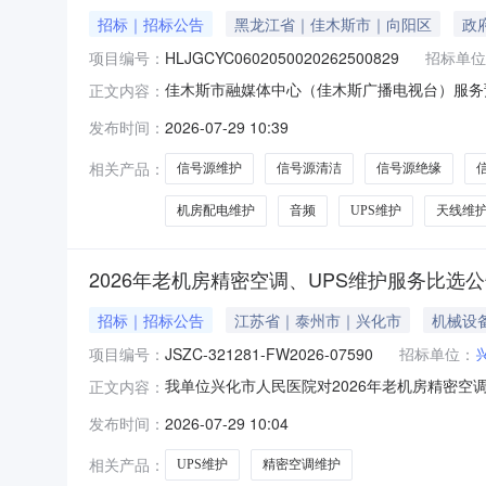
招标｜招标公告
黑龙江省｜佳木斯市｜向阳区
政
项目编号：
HLJGCYC0602050020262500829
招标单位
佳木斯市融媒体中心（佳木斯广播电视台）服务预
正文内容：
线；配套10kVA/9kWUPS、机房配电、信
发布时间：
2026-07-29 10:39
块、电源模块、保护电路全面巡检维护。四层四面
试与调整；
相关产品：
信号源维护
信号源清洁
信号源绝缘
机房配电维护
音频
UPS维护
天线维
2026年老机房精密空调、UPS维护服务比选
招标｜招标公告
江苏省｜泰州市｜兴化市
机械设
项目编号：
JSZC-321281-FW2026-07590
招标单位：
我单位兴化市人民医院对2026年老机房精密空调、U
正文内容：
一、比选项目内容（一）项目名称：2026年老机房精
发布时间：
2026-07-29 10:04
市人民医院1号楼信息部（五）比选方式：公开
相关产品：
UPS维护
精密空调维护