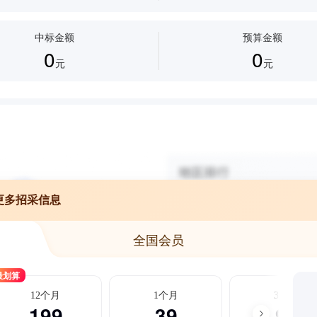
中标金额
预算金额
0
0
元
元
更多招采信息
全国会员
最划算
12个月
1个月
3个月
199
39
99