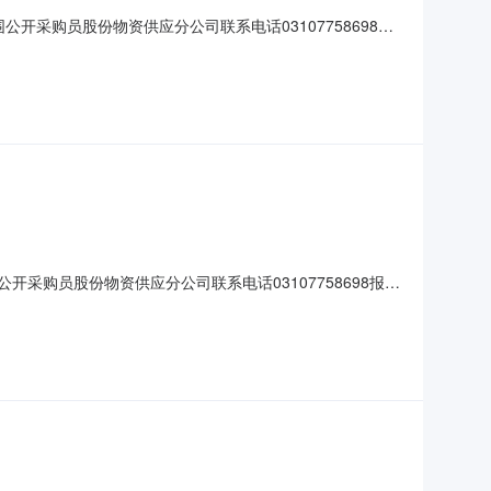
围公开采购员股份物资供应分公司联系电话03107758698报
序号物资编码物资名称规格型号图号计量单位采购数量交货期特征值备注
公开采购员股份物资供应分公司联系电话03107758698报名
号物资编码物资名称规格型号图号计量单位采购数量交货期特征值备注