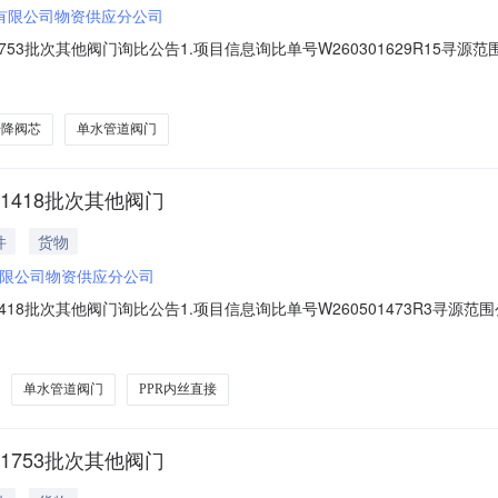
有限公司物资供应分公司
53批次其他阀门询比公告1.项目信息询比单号W260301629R15寻源范
026-07-1911:00报价截止时间2026-07-2108:002.采购明细
.0002026-10-31MA:否;产品等级:国产普通品牌20005
升降阀芯
单水管道阀门
1418批次其他阀门
件
货物
限公司物资供应分公司
18批次其他阀门询比公告1.项目信息询比单号W260501473R3寻源范围
26-07-1411:00报价截止时间2026-07-1608:002.采购明细序
-12-31MA:否;产品等级:国产普通品牌200023521PPR内丝直
单水管道阀门
PPR内丝直接
1753批次其他阀门