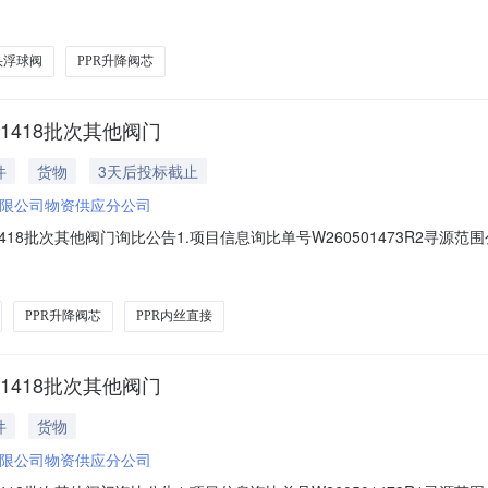
026-08-0911:00报价截止时间2026-08-1108:002.采购明细
.0002026-10-31MA:否;产品等级:国产普通品牌20005
头浮球阀
PPR升降阀芯
1418批次其他阀门
件
货物
3天后投标截止
限公司物资供应分公司
18批次其他阀门询比公告1.项目信息询比单号W260501473R2寻源范围
26-08-0911:00报价截止时间2026-08-1108:002.采购明细序
-12-31MA:否;产品等级:国产普通品牌200023521PPR内丝直
PPR升降阀芯
PPR内丝直接
1418批次其他阀门
件
货物
限公司物资供应分公司