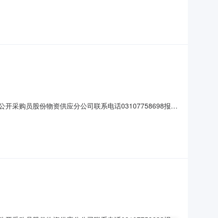
序号物资编码物资名称规格型号图号计量单位采购数量交货期特征值备注
公开采购员股份物资供应分公司联系电话03107758698报名
号物资编码物资名称规格型号图号计量单位采购数量交货期特征值备注