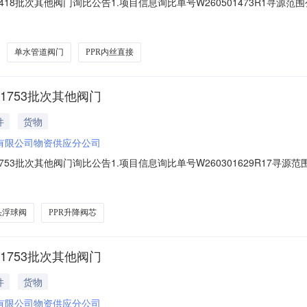
18批次其他阀门询比公告1.项目信息询比单号W260501473R1寻源范围
26-08-0211:00报价截止时间2026-08-0408:002.采购明细序
-12-31MA:否;产品等级:国产普通品牌200023521PPR内丝直
单水管道阀门
PPR内丝直接
1753批次其他阀门
件
货物
有限公司物资供应分公司
53批次其他阀门询比公告1.项目信息询比单号W260301629R17寻源范
026-08-0211:00报价截止时间2026-08-0408:002.采购明细
.0002026-10-31MA:否;产品等级:国产普通品牌20005
头浮球阀
PPR升降阀芯
1753批次其他阀门
件
货物
有限公司物资供应分公司