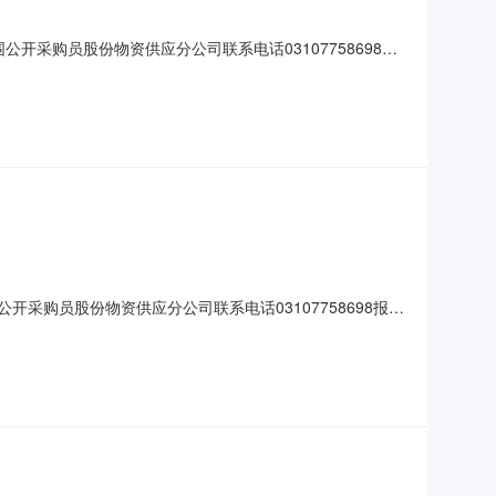
围公开采购员股份物资供应分公司联系电话03107758698报
序号物资编码物资名称规格型号图号计量单位采购数量交货期特征值备注
公开采购员股份物资供应分公司联系电话03107758698报名
号物资编码物资名称规格型号图号计量单位采购数量交货期特征值备注