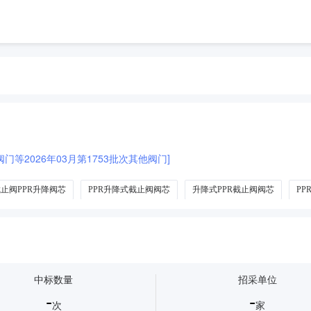
等2026年03月第1753批次其他阀门]
止阀PPR升降阀芯
PPR升降式截止阀阀芯
升降式PPR截止阀阀芯
PP
中标数量
招采单位
-
-
次
家