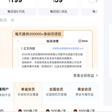
¥
¥
¥
每日仅0.55元
每日仅1.26元
每日仅1.08元
时取消。
查看全部权益