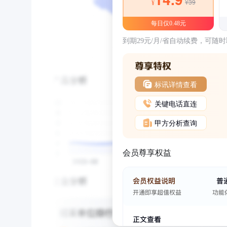
¥39
¥
每日仅0.48元
到期29元/月/省自动续费，可随
标讯详情查看
关键电话直连
甲方分析查询
会员尊享权益