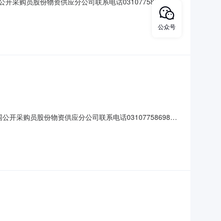
公开采购员股份物资供应分公司联系电话03107758698报名
号物资编码物资名称规格型号图号计量单位采购数量交货期特征值备注
公众号
围公开采购员股份物资供应分公司联系电话03107758698报
序号物资编码物资名称规格型号图号计量单位采购数量交货期特征值备注