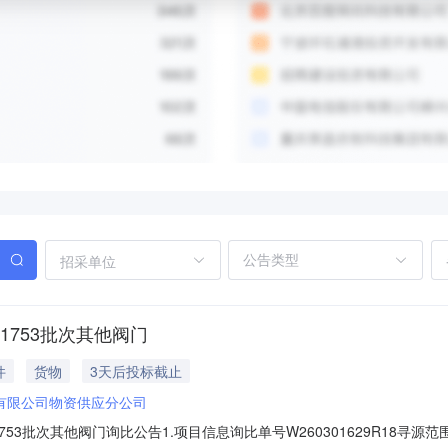
招采单位
1753批次其他阀门
件
货物
3天后投标截止
有限公司物资供应分公司
53批次其他阀门询比公告1.项目信息询比单号W260301629R18寻源范