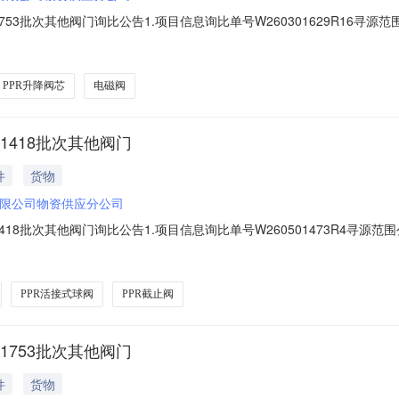
53批次其他阀门询比公告1.项目信息询比单号W260301629R16寻源范
026-07-2611:00报价截止时间2026-07-2808:002.采购明细
.0002026-10-31MA:否;产品等级:国产普通品牌20005
PPR升降阀芯
电磁阀
1418批次其他阀门
件
货物
限公司物资供应分公司
18批次其他阀门询比公告1.项目信息询比单号W260501473R4寻源范围
26-07-2111:00报价截止时间2026-07-2308:002.采购明细序
-12-31MA:否;产品等级:国产普通品牌200023521PPR内丝直
PPR活接式球阀
PPR截止阀
1753批次其他阀门
件
货物