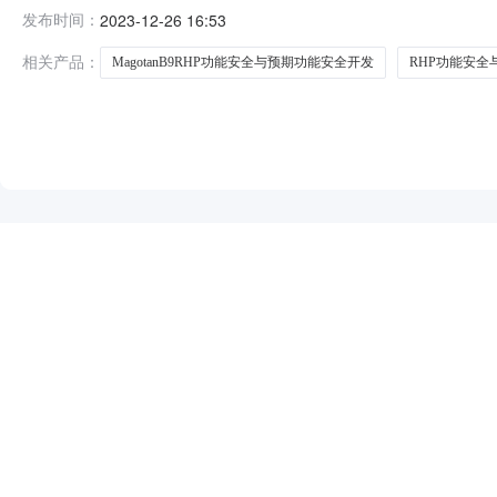
型：项目流标异常原因：其他原因对外公示：是公示时间：1970-
发布时间：
2023-12-26 16:53
幸电话：0431-85866197
相关产品：
MagotanB9RHP功能安全与预期功能安全开发
RHP功能安全
NEW
HOT
5折起
暂时没有搜索结果…