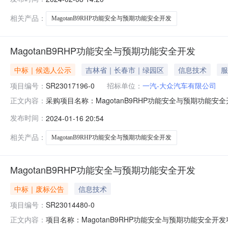
预期功能安全开发包件编号:SR24000742-0排名排名:
相关产品：
MagotanB9RHP功能安全与预期功能安全开发
MagotanB9RHP功能安全与预期功能安全开发
中标｜候选人公示
吉林省｜长春市｜绿园区
信息技术
服
项目编号：
SR23017196-0
招标单位：
一汽-大众汽车有限公司
采购项目名称：MagotanB9RHP功能安全与预期功能
正文内容：
人：荣幸联系电话：15567520553采购方式：竞价采购公示开始时
发布时间：
2024-01-16 20:54
预期功能安全开发包件编号:SR23017196-0排名排名:
相关产品：
MagotanB9RHP功能安全与预期功能安全开发
MagotanB9RHP功能安全与预期功能安全开发
中标｜废标公告
信息技术
项目编号：
SR23014480-0
项目名称：MagotanB9RHP功能安全与预期功能安全开发项
正文内容：