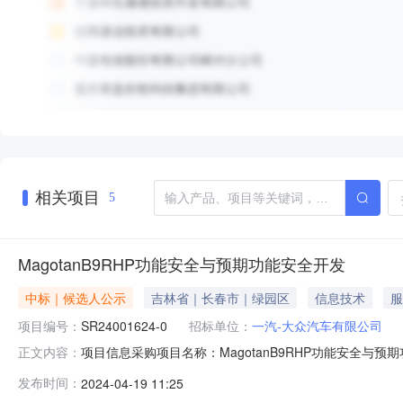
相关项目
5
MagotanB9RHP功能安全与预期功能安全开发
中标｜候选人公示
吉林省｜长春市｜绿园区
信息技术
服
项目编号：
SR24001624-0
招标单位：
一汽-大众汽车有限公司
项目信息采购项目名称：MagotanB9RHP功能安全与
正文内容：
大街联系人：荣幸联系电话：15567520553代理机
发布时间：
2024-04-19 11:25
18626613139采购方式：谈判采购公示开始时间：1970-01-0