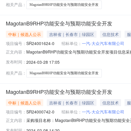
相关产品：
MagotanB9RHP功能安全与预期功能安全开发
MagotanB9RHP功能安全与预期功能安全开发
中标｜候选人公示
吉林省｜长春市｜绿园区
信息技术
服
项目编号：
SR24001624-0
招标单位：
一汽-大众汽车有限公司
MagotanB9RHP功能安全与预期功能安全开发项目信息采
正文内容：
限公司采购人地址：吉林省长春市绿园区东风大街联系人：荣幸
发布时间：
2024-03-28 17:05
包件编号：SR24001624-0排名序号供应商名称供应商报
相关产品：
MagotanB9RHP功能安全与预期功能安全开发
MagotanB9RHP功能安全与预期功能安全开发
中标｜候选人公示
吉林省｜长春市｜绿园区
信息技术
服
项目编号：
SR24000742-0
招标单位：
一汽-大众汽车有限公司
采购项目名称：MagotanB9RHP功能安全与预期功能
正文内容：
人：荣幸联系电话：15567520553采购方式：竞价采购公示开始时
发布时间：
2024-02-08 14:20