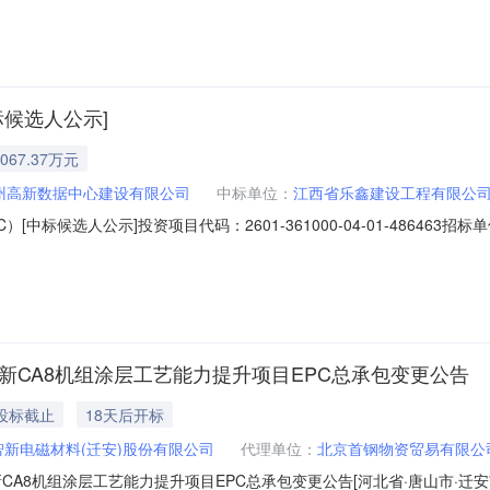
标情况001南木林县乡镇周转房建设项目（150套）EPC总承包:1、中
标候选人公示]
067.37万元
州高新数据中心建设有限公司
中标单位：
江西省乐鑫建设工程有限公
[中标候选人公示]投资项目代码：2601-361000-04-01-4864
门联系电话：交易中心名称：交易中心联系电话：江西省房屋建筑和市政
项目（EPC）工程地址抚州市抚州高新技术产业开发区文昌大道以西，高新四
首钢智新CA8机组涂层工艺能力提升项目EPC总承包变更公告
投标截止
18天后开标
智新电磁材料(迁安)股份有限公司
代理单位：
北京首钢物资贸易有限公
智新CA8机组涂层工艺能力提升项目EPC总承包变更公告[河北省·唐山市·迁安