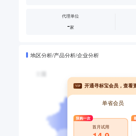
代理单位
-
家
地区分析/产品分析/企业分析
开通寻标宝会员，查看
VIP
单省会员
限购一次
首月试用
14.9