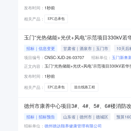
目EPC总承包变更公告首钢智新CA8机组涂层工艺
发布时间：
1秒前
项目EPC总承包三、首次公告日期：2026年8月
相关产品：
EPC总承包
玉门“光热储能+光伏+风电”示范项目330kV
招标｜信息变更
甘肃省｜酒泉市｜玉门市
10天
项目编号：
CNSC-XJD-26-03707
招标单位：
玉门新奥
玉门“光热储能+光伏+风电”示范项目330kV
正文内容：
发布时间：
1秒前
相关产品：
EPC总承包
送出线路工程
德州市康养中心项目3#、4#、5#、6#楼消
招标｜招标预告
山东省｜德州市｜德城区
预算16
招标单位：
德州德达颐养健康管理有限公司