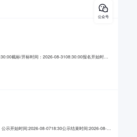
公众号
30:00截标/开标时间：2026-08-3108:30:00报名开始时
ZY26-Z223-GC095）招标文件招标人：中国石油天
.项目
时间:2026-08-0718:30公示结束时间:2026-08-
评标委员会评审，确定001南木林县乡镇周转房建设项目（150