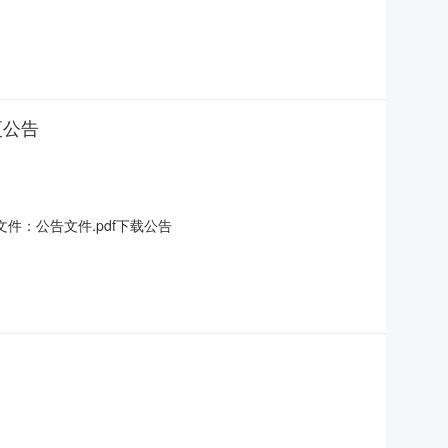
109001二、项目名称：首钢智新CA8机组涂层工艺能力提升
9:00（北京时间）五、开标
更公告
件：公告文件.pdf下载公告