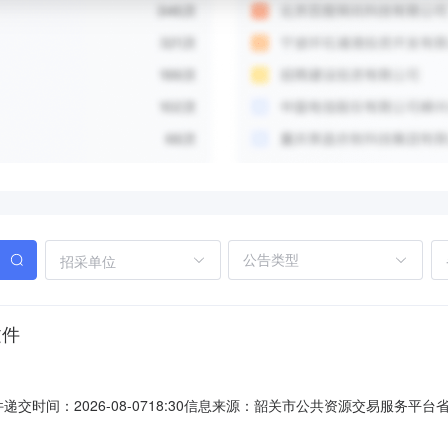
招采单位
文件
件递交时间：2026-08-0718:30信息来源：韶关市公共资源交易服
投标保证金金额500,000元人民币控制价（最高限价）1,393,266,
标时间延期后开标地点对文件澄清与修改的主要内容递交时间