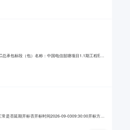
总承包标段（包）名称：中国电信韶塘项目1.1期工程EPC
项目1.1期工程EPC总承包招标公告1．招标条件1.1项目名称：中
发展和改革局1.4项目批准文号：
延期开标否开标时间2026-09-0309:30:00开标方式
f