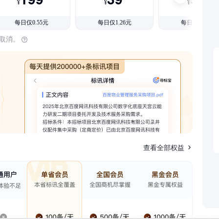
¥
¥
¥
每日仅0.55元
每日仅1.26元
每日仅1.08元
时取消。
查看全部权益