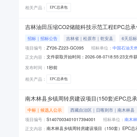
相关产品：
EPC总承包
吉林油田压缩CO2储能科技示范工程EPC总
招标｜招标公告
吉林省｜松原市｜乾安县
6天后
项目编号：
ZY26-Z223-GC095
招标单位：
中国石油天
文件获取开始时间：2026-08-0718:55:23文件获
正文内容：
间：报名截止时间：文件递交截止时间：异议提出截
发布时间：
1秒前
然气股份有限公司吉林油田分公司招标专业机构：中
相关产品：
EPC总承包
南木林县乡镇周转房建设项目(150套)EPC总
中标｜候选人公示
西藏自治区｜日喀则市｜南木林县
项目编号：
S1407003401017394001
招标单位：
南木
南木林县乡镇周转房建设项目（150套）EPC总承包项目
正文内容：
1018:30本南木林县乡镇周转房建设项目（150