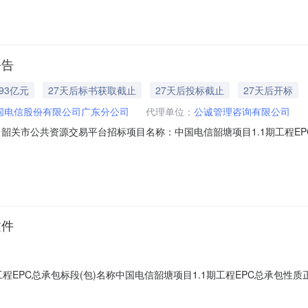
公告
.93亿元
27天后标书获取截止
27天后投标截止
27天后开标
国电信股份有限公司广东分公司
代理单位：
公诚管理咨询有限公司
韶关市公共资源交易平台招标项目名称：中国电信韶塘项目1.1期工程EPC
517604XU-20260807-000009-7公告性质：正常公告中国电信韶塘
目业主：中国电信股份有限公司广东分公司1.3项目批准部门：韶关市浈江区
文件
PC总承包标段(包)名称中国电信韶塘项目1.1期工程EPC总承包性质正常是否
间2026-08-07中国电信韶塘项目1.1期工程EPC总承包招标文件.pd