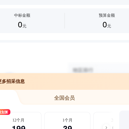
中标金额
预算金额
0
0
元
元
更多招采信息
全国会员
最划算
12个月
1个月
3个月
199
39
99