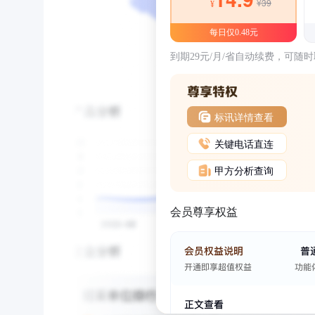
¥39
¥
每日仅0.48元
到期29元/月/省自动续费，可随
标讯详情查看
关键电话直连
甲方分析查询
会员尊享权益