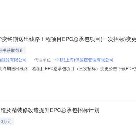
能力提升项目EPC总承包变更公告一、招标编号：1A40SBB2026070
5日变更公告日期：2026年8月7日四、投标截止日期：2026年8月25日0
若华变终期送出线路工程项目EPC总承包项目(三次招标)变
后标书获取截止
新能源有限公司
代理单位：
中核(上海)供应链管理有限公司
若华变终期送出线路工程项目EPC总承包项目（三次招标）变更公告下载PDF文
防改造及精装修改造提升EPC总承包招标计划
00万元