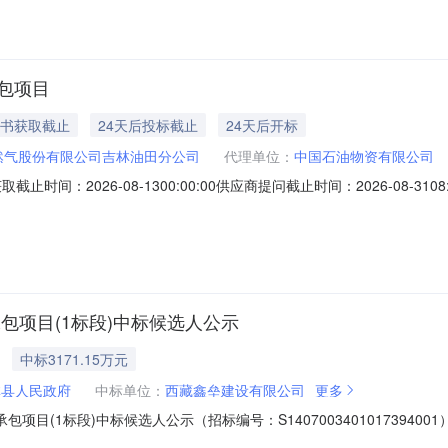
承包项目
标书获取截止
24天后投标截止
24天后开标
然气股份有限公司吉林油田分公司
代理单位：
中国石油物资有限公司
取截止时间：2026-08-1300:00:00供应商提问截止时间：2026-08-3108:
止时间：吉林油田压缩CO2储能科技示范工程EPC总承包项目（招标编号：
国石油物资有限公司2026年8月7日目录第一章招标公告1.招标条件2
承包项目(1标段)中标候选人公示
中标3171.15万元
林县人民政府
中标单位：
西藏鑫垒建设有限公司
更多
(1标段)中标候选人公示（招标编号：S1407003401017394001）公示开始
套）EPC总承包（招标项目编号：S1407003401017394001），经