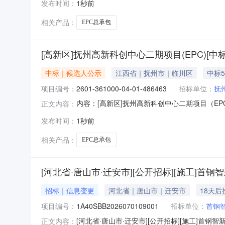
发布时间：
1秒前
套）EPC总承包的中标候选人，现公示如下一、评
相关产品：
EPC总承包
[高新区]抚州高新科创中心二期项目(EPC)[中
中标｜候选人公示
江西省｜抚州市｜临川区
中标5
项目编号：
2601-361000-04-01-486463
招标单位：
抚
内容：[高新区]抚州高新科创中心二期项目（EPC）
正文内容：
人：招标代理联系电话：监管部门名称：监管部
发布时间：
1秒前
中心建设有限公司工程名称抚州高新科创中心二期
数框
相关产品：
EPC总承包
[河北省·唐山市·迁安市][公开招标][施工]
招标｜信息变更
河北省｜唐山市｜迁安市
18天后
项目编号：
1A40SBB2026070109001
招标单位：
首钢
[河北省·唐山市·迁安市][公开招标][施工]首钢
正文内容：