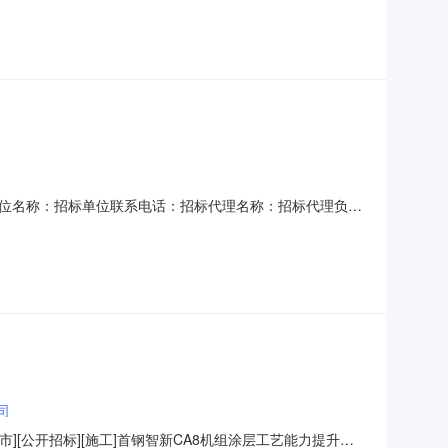
标候选人基
司
63招标单位名称：招标单位联系电话：招标代理名称：招标代理负责
基础设施工程施工招标中标候选人公示招标人抚州高新数据
路以南，高新五路以北建筑面积195432.87㎡结构/层
司
市][公开招标][施工]首钢智新CA8机组涂层工艺能力提升项