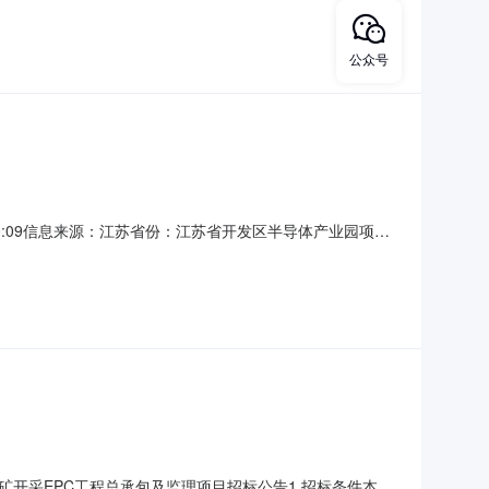
明项目投资额不低于2000万元(含2000万元)或提供相关
公众号
-0610:09信息来源：江苏省份：江苏省开发区半导体产业园项目
JSZ2026050001001001标段名称：开发区半导体产
顾问有限公司工程类型：房屋建
开采EPC工程总承包及监理项目招标公告1.招标条件本项