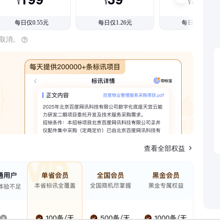
¥
¥
¥
每日仅0.55元
每日仅1.26元
每日仅1.08元
时取消。
查看全部权益