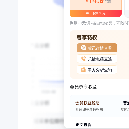
¥39
¥
每日仅0.48元
到期29元/月/省自动续费，可随
标讯详情查看
关键电话直连
甲方分析查询
会员尊享权益