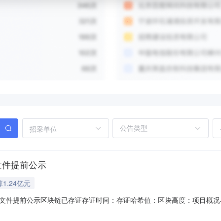
招采单位
文件提前公示
1.24亿元
文件提前公示区块链已存证存证时间：存证哈希值：区块高度：项目概况
筑占地面积13035.06m2,总建筑面积31855.01m2,其中1#厂房建筑面积
64m2,污水处理中心建筑面积270.41m2。配套建设室外道路及场地、绿