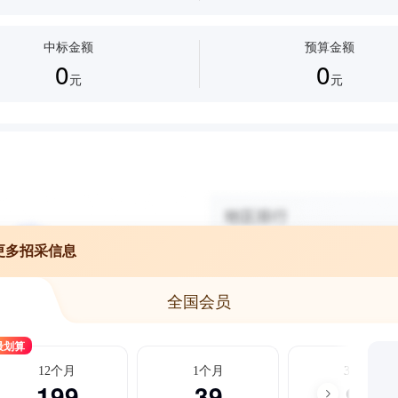
中标金额
预算金额
0
0
元
元
更多招采信息
全国会员
最划算
12个月
1个月
3个月
199
39
99