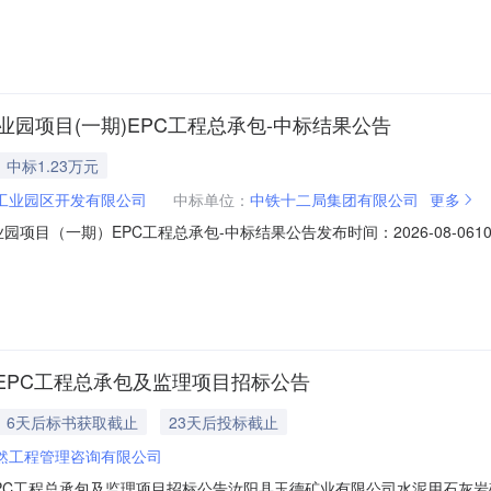
责人身份业绩，须提供中标通知书(或发包通知书)及设计合同（合同内须证
半导体产业园项目(一期)EPC工程总承包-中标结果公告
中标1.23万元
工业园区开发有限公司
中标单位：
中铁十二局集团有限公司
更多
半导体产业园项目（一期）EPC工程总承包-中标结果公告发布时间：2026-08
FFJSZ2026050001项目名称：开发区半导体产业园项目标段编号：KFFF
称：扬州裕景工业园区开发有限公司招标代理单位：江苏省鼎诚建设工程
EPC工程总承包及监理项目招标公告
6天后标书获取截止
23天后投标截止
然工程管理咨询有限公司
PC工程总承包及监理项目招标公告汝阳县玉德矿业有限公司水泥用石灰岩矿