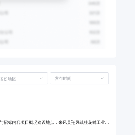
省份地区
与招标内容项目概况建设地点：来风县翔风镇桂花树工业园
15263.36m2,2#厂房建筑面积13836.6m2,配套服务用房
化、管网、变配电等工程，同时购