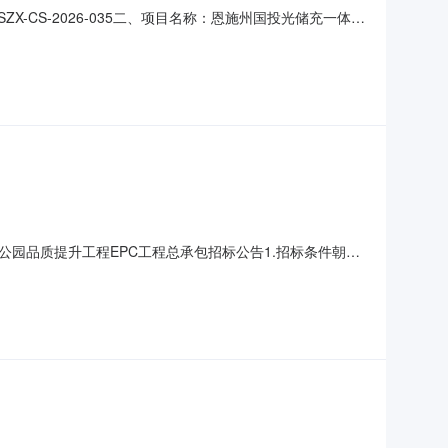
-CS-2026-035二、项目名称：恩施州国投光储充一体化
武汉市东湖新技术开发区佛祖岭三路12号（自贸区武汉片
储充一体化项目(利川市黄泥坡公路服务区8枪站)EPC工程总
公园品质提升工程EPC工程总承包招标公告1.招标条件朝晖
第一批）的通知，拱发改〔2026〕5号批准建设，建设资金
为杭州市拱墅区人民政府朝晖街道办事处，委托代理机构为浙江