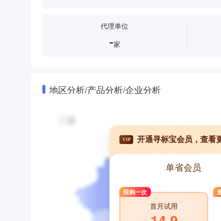
代理单位
-
家
地区分析/产品分析/企业分析
开通寻标宝会员，查看
VIP
单省会员
限购一次
首月试用
14.9