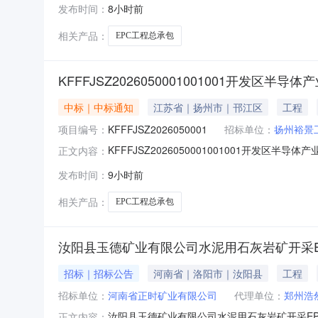
发布时间：
8小时前
标公告《3.投标其他条件》中②为：如提供设计负
证明文件），日期
相关产品：
EPC工程总承包
KFFFJSZ2026050001001001开发区
中标｜中标通知
江苏省｜扬州市｜邗江区
工程
项目编号：
KFFFJSZ2026050001
招标单位：
扬州裕景
KFFFJSZ2026050001001001开发区
正文内容：
（一期）EPC工程总承包的中标人公告项目编号：KF
发布时间：
9小时前
业园项目（一期）EPC工程总承包建设单位名
相关产品：
EPC工程总承包
汝阳县玉德矿业有限公司水泥用石灰岩矿开采
招标｜招标公告
河南省｜洛阳市｜汝阳县
工程
招标单位：
河南省正时矿业有限公司
代理单位：
郑州浩
汝阳县玉德矿业有限公司水泥用石灰岩矿开采E
正文内容：