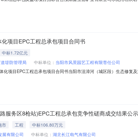
EPC工程总承包及监理项目已由汝阳县玉德矿业有限公司委托河南省正
，资金已落实，施工图设计文件完备，招标人为河南省正时矿业有限公司，采矿许
体化项目EPC工程总承包项目合同书
中标1.72亿元
河道堤防管理局
中标单位：
当阳市风景园艺工程有限责任公司
体化项目EPC工程总承包项目合同书当阳市沮漳河（城区段）生态修复及
当阳市沮漳河（城区段）生态修复及流域治理一体化项目EPC工程总承包合同名称
26元甲方当阳市河道堤防管理局乙方当阳市风景园艺工程有限责任公司合同签订
路服务区8枪站)EPC工程总承包竞争性磋商成交结果公
施市
工程
中标106.80万元
发展有限公司
中标单位：
湖北长江电气有限公司