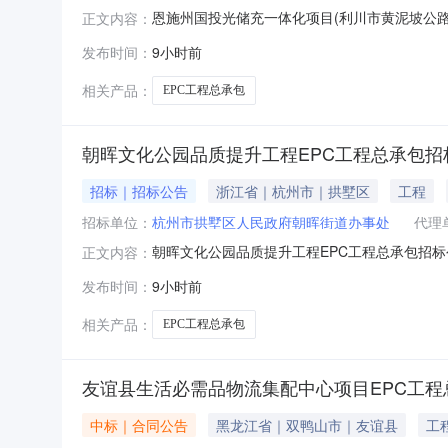
恩施州国投光储充一体化项目(利川市黄泥坡公路服
正文内容：
项目(利川市黄泥坡公路服务区8枪站)EPC工
发布时间：
9小时前
区）最终报价：总价106.8万元，其中建安费1
承包工
相关产品：
EPC工程总承包
朝晖文化公园品质提升工程EPC工程总承包招
招标｜招标公告
浙江省｜杭州市｜拱墅区
工程
招标单位：
杭州市拱墅区人民政府朝晖街道办事处
代理
朝晖文化公园品质提升工程EPC工程总承包招标
正文内容：
文化公园品质提升工程EPC工程总承包已由杭州
发布时间：
9小时前
来自财政性资金，出资比例为财政性资金比例:1
中通通信有限公司，行
相关产品：
EPC工程总承包
友谊县生活必需品物流集配中心项目EPC工程
中标｜合同公告
黑龙江省｜双鸭山市｜友谊县
工