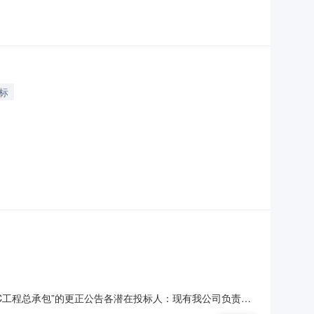
标
C工程总承包”的更正公告各潜在投标人：现有我公司负责代
易网上发布了招标公告，现对招标公告做出如下更正：1、原招