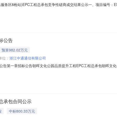
务区8枪站)EPC工程总承包竞争性磋商成交结果公示一、项目编号：ESZX
程总承包三、成交信息：供应商名称：湖北长江电气有限公司供应商地址：
04万元，设计费2.8万元。四、主要标的信息：工程类名称：恩施州国投光
标公告
预算982.02万元
单位：
浙江中通通信有限公司
公告第一章招标公告朝晖文化公园品质提升工程EPC工程总承包朝晖文化
市拱墅区发展和改革局以关于下达拱墅区2026年政府投资项目建设计划（
00.00%，项目业主为杭州市拱墅区人民政府朝晖街道办事处，招标人
总承包合同公示
程
中标800.33万元