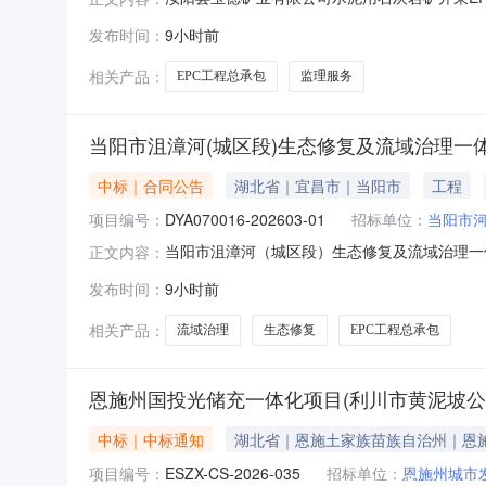
目汝阳县玉德矿业有限公司水泥用石灰岩矿开采
发布时间：
9小时前
司，建设资金来自自筹资金，项目出资比例为100%
招标项目已具备法
相关产品：
EPC工程总承包
监理服务
当阳市沮漳河(城区段)生态修复及流域治理一
中标｜合同公告
湖北省｜宜昌市｜当阳市
工程
项目编号：
DYA070016-202603-01
招标单位：
当阳市
当阳市沮漳河（城区段）生态修复及流域治理一
正文内容：
DYA070016-202603-01标段名称
发布时间：
9小时前
程总承包项目合同书合同金额172225327.
相关产品：
流域治理
生态修复
EPC工程总承包
恩施州国投光储充一体化项目(利川市黄泥坡公
中标｜中标通知
湖北省｜恩施土家族苗族自治州｜恩
项目编号：
ESZX-CS-2026-035
招标单位：
恩施州城市