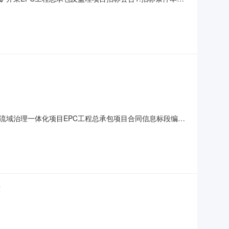
时矿业有限公司经营施工，建设单位为河南省正时矿业有限公
可证证号C4103262009127120052048。本次
流域治理一体化项目EPC工程总承包项目合同信息标段编号
当阳市沮漳河（城区段）生态修复及流域治理一体化项目EPC工
日期2026年07月23日附件是否采用"评定分离"定标方式：
示