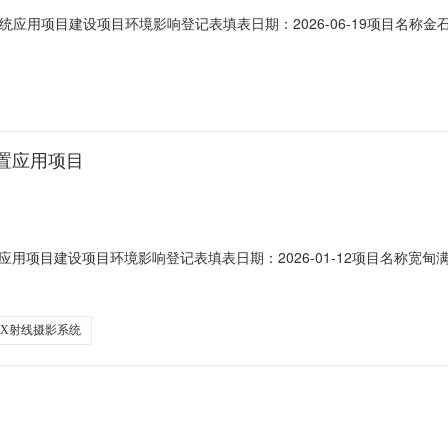
统应用项目建设项目环境影响登记表填表日期：2026-06-19项目名称
技术开发区龙谷街66-1号1-2层建筑面积（平方米）152建设单位金
资(万元)3拟投入生产运营日期2026-07-01建设性质新建备案依据该项目
置应用项目
用项目建设项目环境影响登记表填表日期：2026-01-12项目名称宽
村2组占地面积（平方米）100建设单位宽甸满族自治县下露河朝鲜族乡卫生
产运营日期2026-01-26建设性质新建备案依据该项目属于《建设项目
化X射线摄影系统