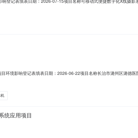
响登记表填表日期：2026-07-15项目名称可移动式便捷数字化X线
乡卫生院法定代表人覃利蒙联系人覃利蒙联系电话139****8005项目投资(
属于《建设项目环境影响评价分类管理名录》中应当填报环境影响登记表的建设
目环境影响登记表填表日期：2026-06-22项目名称长治市潞州区潞德
位长治市潞州区潞德医院法定代表人孙丽娜联系人孙丽娜联系电话138****
该项目属于《建设项目环境影响评价分类管理名录》中应当填报环境影响登记表
R机
系统应用项目