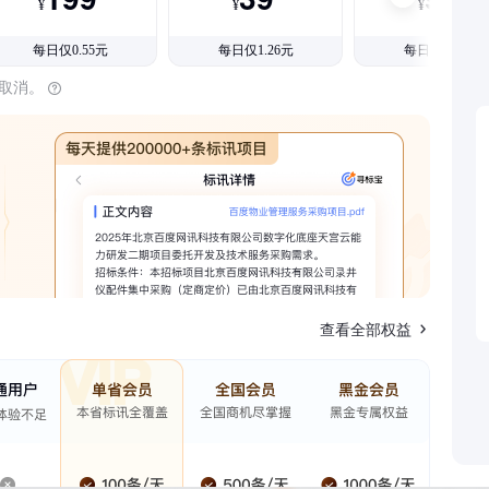
¥
¥
¥
每日仅0.55元
每日仅1.26元
每日仅1.08元
时取消。
查看全部权益