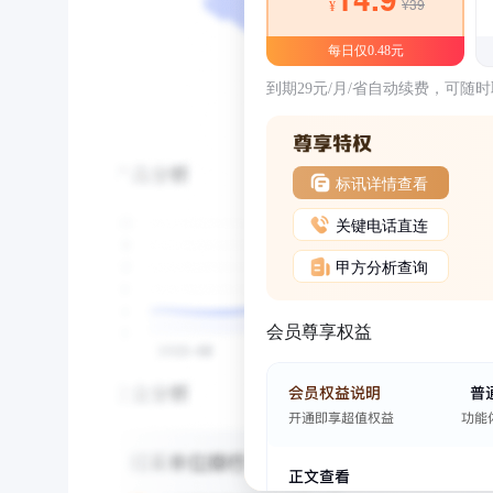
¥39
¥
每日仅0.48元
到期29元/月/省自动续费，可随
标讯详情查看
关键电话直连
甲方分析查询
会员尊享权益