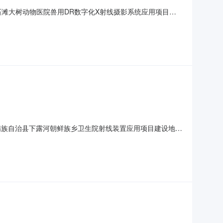
金石滩大树动物医院兽用DR数字化X射线摄影系统应用项目建
石滩大树动物医院法定代表人高文策联系人陈乃瑞联系电话
属于《建设项目环境影响评价分类管理名录》中应当填报环境影响登记
甸满族自治县下露河朝鲜族乡卫生院射线装置应用项目建设地点
院法定代表人刘军联系人刘楠联系电话130****9700
环境影响评价分类管理名录》中应当填报环境影响登记表的建设项