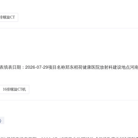
占地面积（平方米）88建设单位河南稻荷健康产业集团有限公司法定代表人何艳
期2026-08-20建设性质扩建备案依据该项目属于《建设项目环境影响评
6排螺旋CT
填表日期：2026-07-29项目名称郑东稻荷健康医院放射科建设地点
建筑面积（平方米）88建设单位河南稻荷健康产业集团有限公司法定代表人何艳
期2026-08-15建设性质新建备案依据该项目属于《建设项目环境影响评
16排螺旋CT机
务