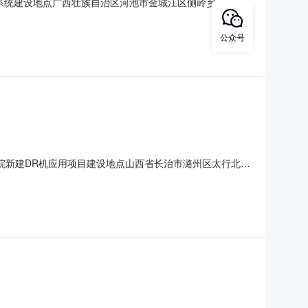
摄影系统建设地点广西壮族自治区河池市金城江区侧岭乡侧岭街
万元)19.10环保投资(万元)1.50拟投入生产运营日期
项目，属于第108医院；专科疾病防治院(所、站)；妇幼
公众号
医院新建DR机应用项目建设地点山西省长治市潞州区太行北路
5433项目投资(万元)30环保投资(万元)3拟投入生产运营
的建设项目，属于第172核技术利用建设项目项中销售Ⅰ类、