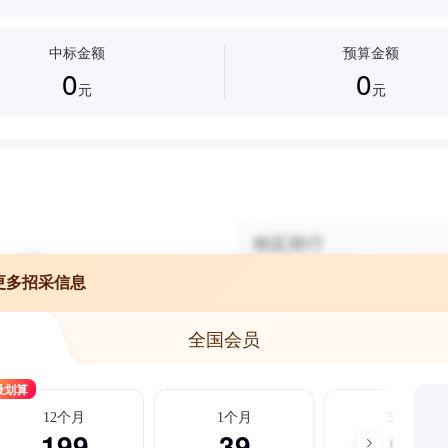
中标金额
预算金额
0
0
元
元
更多招采信息
全国会员
最划算
12个月
1个月
3个月
199
39
99