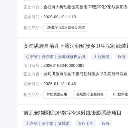
金石滩大树动物医院兽用DR数字化X射线摄影系
正文内容：
设地点辽宁省大连市金州区辽宁省大连市大连经济
发布时间：
2026-06-19 11:13
130****7902项目投资(万元)10环保投
相关产品：
DR数字化X射线摄影系统
宽甸满族自治县下露河朝鲜族乡卫生院射线装
辽宁省｜丹东市｜宽甸满族自治县
工程建筑
服务
项目编号：
202621062400000083
宽甸满族自治县下露河朝鲜族乡卫生院射线装置应
正文内容：
辽宁省丹东市宽甸满族自治县下露河朝鲜族乡马架子
发布时间：
2026-01-12 10:46
项目投资(万元)20环保投资(万元)5拟投入生
目，属
相关产品：
射线装置应用
基层医疗卫生服务
DR数字
前瓦宠物医院DR数字化X射线摄影系统项目
山东省｜济宁市｜邹城市
医疗卫生
服务