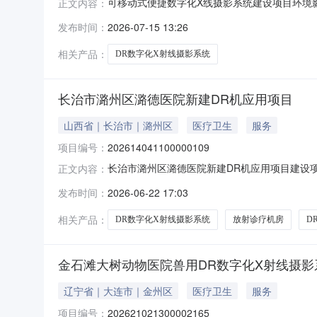
可移动式便捷数字化X线摄影系统建设项目环境影
正文内容：
占地面积（平方米）35建设单位河池市金城江区侧岭
发布时间：
2026-07-15 13:26
2026-11-01建设性质新建备案依据该项目
相关产品：
DR数字化X射线摄影系统
长治市潞州区潞德医院新建DR机应用项目
山西省｜长治市｜潞州区
医疗卫生
服务
项目编号：
202614041100000109
长治市潞州区潞德医院新建DR机应用项目建设项
正文内容：
191号智业机床院内占地面积（平方米）38建设单
发布时间：
2026-06-22 17:03
日期2026-07-01建设性质新建备案依据
相关产品：
DR数字化X射线摄影系统
放射诊疗机房
D
金石滩大树动物医院兽用DR数字化X射线摄影
辽宁省｜大连市｜金州区
医疗卫生
服务
项目编号：
202621021300002165