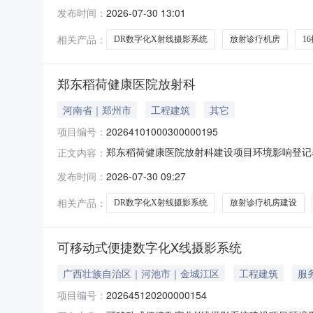
澄街交叉口秋澄街便民服务中心3号楼1层106室
发布时间：
2026-07-30 13:01
元)238环保投资(万元)24拟投入生产运营日
1
相关产品：
DR数字化X射线摄影系统
放射诊疗机房
1
郑东稻荷健康医院放射科
河南省｜郑州市
工程建筑
其它
项目编号：
20264101000300000195
郑东稻荷健康医院放射科建设项目环境影响登记表
正文内容：
澄街交叉口秋澄街便民服务中心3号楼3层301室
发布时间：
2026-07-30 09:27
元)238环保投资(万元)24拟投入生产运营日
1
相关产品：
DR数字化X射线摄影系统
放射诊疗机房建设
可移动式便捷数字化X线摄影系统
广西壮族自治区｜河池市｜金城江区
工程建筑
服
项目编号：
202645120200000154