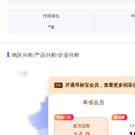
代理单位
-
家
地区分析/产品分析/企业分析
开通寻标宝会员，查看更多招采
VIP
单省会员
限购一次
最划算
1
首月试用
1
14.9