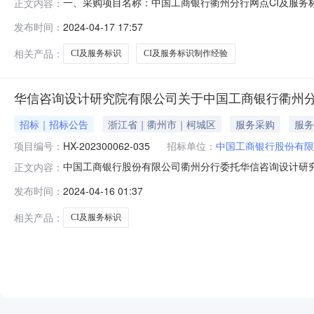
一、采购项目名称：中国工商银行衢州分行网点CI及服务标识
正文内容：
四、原采购公告发布日期：2024-4-16五、更正内容：
发布时间：
2024-04-17 17:57
标承诺函（格式见《投标承诺函》）并加盖投标人单位公章
人单位公
相关产品：
CI及服务标识
CI及服务标识制作经验
华信咨询设计研究院有限公司关于中国工商银行衢州分
招标｜招标公告
浙江省｜衢州市｜柯城区
服务采购
服务
项目编号：
HX-202300062-035
招标单位：
中国工商银行股份有限
中国工商银行股份有限公司衢州分行委托华信咨询设计研
正文内容：
欢迎对本项目有兴趣并符合投标人资格条件的投标人参加投标。
发布时间：
2024-04-16 01:37
三、项目有效期:自签定合同日起三年，如上级行公布新的
价，投标人任一报价超过
相关产品：
CI及服务标识