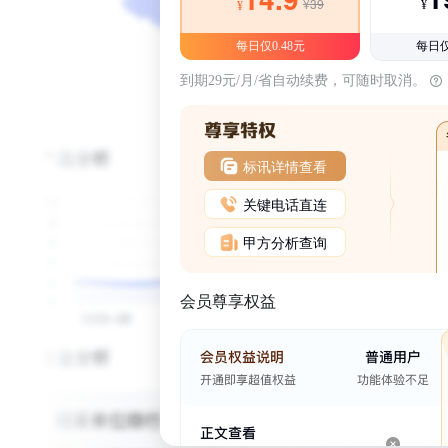
¥39
¥
¥
每日仅0.48元
每日仅
到期29元/月/省自动续费，可随时取消。
标讯详情查看
关键电话直连
甲方分析查询
会员尊享权益