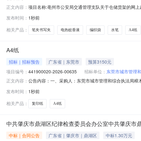
项目名称:亳州市公安局交通管理支队关于仓储货架的网上超市
正文内容：
州市公安局交通管理支队关于仓储货架的网上超市采购项目采购项
发布时间：
1秒前
交通管理支队采购单位地址:亳州市魏武大道606号三、成交
相关产品：
笔夹书写夹
电热蚊香液
编织袋
水笔
A4纸
A4纸
招标｜招标预告
广东省｜东莞市
预算3150元
项目编号：
441900020-2026-00635
招标单位：
东莞市城市管理
公告内容：一、采购人：东莞市城市管理和综合执法局樟木头分
正文内容：
额（元）：3150.00六、需求时间：七、采购方式：10八、备案
发布时间：
1秒前
相关产品：
复印纸
A4纸
中共肇庆市鼎湖区纪律检查委员会办公室中共肇庆市
中标｜合同公告
广东省｜肇庆市｜鼎湖区
中标1.30万元