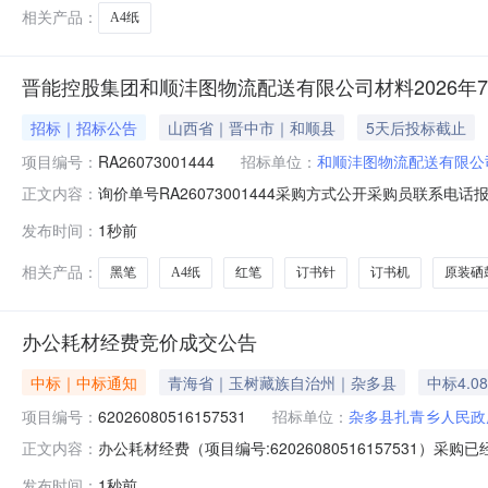
相关产品：
A4纸
晋能控股集团和顺沣图物流配送有限公司材料2026年7
招标｜招标公告
山西省｜晋中市｜和顺县
5天后投标截止
项目编号：
RA26073001444
招标单位：
和顺沣图物流配送有限公
询价单号RA26073001444采购方式公开采购员联系电话报名
正文内容：
码物料名称规格型号品牌采购数量计量单位要求交货期备注红笔中
发布时间：
1秒前
力、Kaco）5.0盒2026-08-20订书机12号订书机同等质
相关产品：
黑笔
A4纸
红笔
订书针
订书机
原装硒
办公耗材经费竞价成交公告
中标｜中标通知
青海省｜玉树藏族自治州｜杂多县
中标4.0
项目编号：
62026080516157531
招标单位：
杂多县扎青乡人民政
办公耗材经费（项目编号:62026080516157531）
正文内容：
西曲措项目联系电话：18809766266项目所在行政区划编码：
发布时间：
1秒前