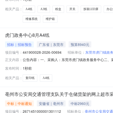
位名称：杂多县扎青乡人民政府采购单位地址：青海省玉
相关产品：
A4纸
A3纸
粉盒
开关
拆装LED屏
办公
维修系统
维护箱
虎门政务中心8月A4纸
招标｜招标预告
广东省｜东莞市
预算8940元
项目编号：
441900028-2026-00694
招标单位：
东莞市虎门镇政
公告内容：一、采购人：东莞市虎门镇政务服务中心二、采购计
正文内容：
算金额（元）：8940.00六、需求时间：2026-08-15七、采
发布时间：
1秒前
相关产品：
复印纸
A4纸
亳州市公安局交通管理支队关于仓储货架的网上超市
中标｜中标通知
安徽省｜亳州市
中标2960元
项目编号：
2671451000001301112
招标单位：
亳州市公安局交通