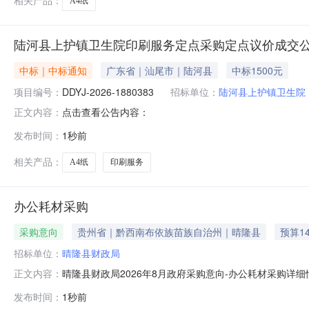
相关产品：
A4纸
陆河县上护镇卫生院印刷服务定点采购定点议价成交
中标｜中标通知
广东省｜汕尾市｜陆河县
中标1500元
项目编号：
DDYJ-2026-1880383
招标单位：
陆河县上护镇卫生院
点击查看公告内容：
正文内容：
发布时间：
1秒前
相关产品：
A4纸
印刷服务
办公耗材采购
采购意向
贵州省｜黔西南布依族苗族自治州｜晴隆县
预算1
招标单位：
晴隆县财政局
晴隆县财政局2026年8月政府采购意向-办公耗材采购详
正文内容：
耗材采购预算金额：0.140000万元(人民币)采购品
发布时间：
1秒前
印预计采购时间：2026-08备注：本次公开的采购意