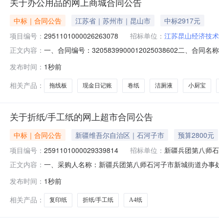
关于办公用品的网上商城合同公告
中标｜合同公告
江苏省｜苏州市｜昆山市
中标2917元
项目编号：
2951101000026263078
招标单位：
江苏昆山经济技术
一、合同编号：3205839900012025038602二、
正文内容：
员会网上商城项目五、合同主体采购人（甲方）：江苏昆山经
发布时间：
1秒前
省苏州市姑苏区苏州市姑苏区盘胥路68号城市恬园29栋联系方
相关产品：
拖线板
现金日记账
卷纸
洁厕液
小厨宝
关于折纸/手工纸的网上超市合同公告
中标｜合同公告
新疆维吾尔自治区｜石河子市
预算2800元
项目编号：
2591101000029339814
招标单位：
新疆兵团第八师石
一、采购人名称：新疆兵团第八师石河子市新城街道办事
正文内容：
四、采购项目编号：2591101000029339814五、合同
发布时间：
1秒前
功能70g草稿纸双面打印80g复印纸得力/deliA4纸箱2
相关产品：
复印纸
折纸/手工纸
A4纸