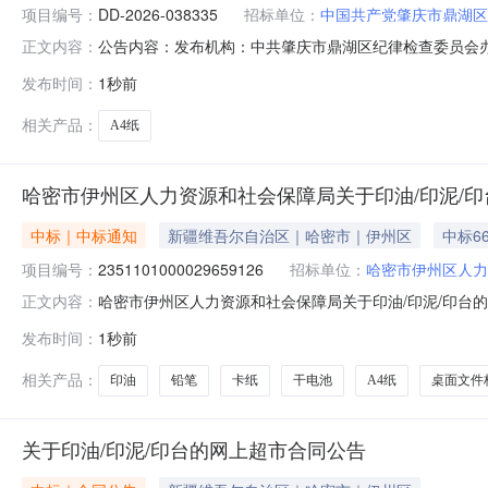
项目编号：
DD-2026-038335
招标单位：
中国共产党肇庆市鼎湖区
公告内容：发布机构：中共肇庆市鼎湖区纪律检查委员会办公室项
正文内容：
室复印纸直接选定采购合同三、项目编号DD-2026-0
发布时间：
1秒前
委员会办公室地址：广东省肇庆市鼎湖区罗隐路12号机关大
相关产品：
A4纸
哈密市伊州区人力资源和社会保障局关于印油/印泥/
中标｜中标通知
新疆维吾尔自治区｜哈密市｜伊州区
中标6
项目编号：
2351101000029659126
招标单位：
哈密市伊州区人力
哈密市伊州区人力资源和社会保障局关于印油/印泥/印台的网上
正文内容：
哈密市伊州区人力资源和社会保障局关于印油/印泥/印台的网上超
发布时间：
1秒前
号:采购计划金额（元）:项目所在行政区划编码:65050
相关产品：
印油
铅笔
卡纸
干电池
A4纸
桌面文件
关于印油/印泥/印台的网上超市合同公告