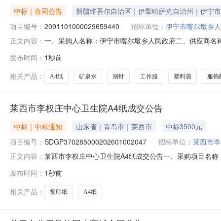
中标｜合同公告
新疆维吾尔自治区｜伊犁哈萨克自治州｜伊宁市
项目编号：
2091101000029659440
招标单位：
伊宁市喀尔墩乡人
一、采购人名称：伊宁市喀尔墩乡人民政府二、供应商名
正文内容：
2091101000029659440五、合同编号：11N103
发布时间：
1秒前
100.006060002海澜之家均码领带服饰配件海澜之家均码条83.0
相关产品：
A4纸
矿泉水
别针
工作服
塑料袋
服饰
莱西市李权庄中心卫生院A4纸成交公告
中标｜中标通知
山东省｜青岛市｜莱西市
中标3500元
项目编号：
SDGP370285000202601002047
招标单位：
莱西市李
莱西市李权庄中心卫生院A4纸成交公告一、采购项目名称：A4
正文内容：
岛市政务服务和公共资源交易中心五、成交日期：2026-08
发布时间：
1秒前
20.0000003500.000000元七、采购小组成员：无八、
相关产品：
复印纸
A4纸