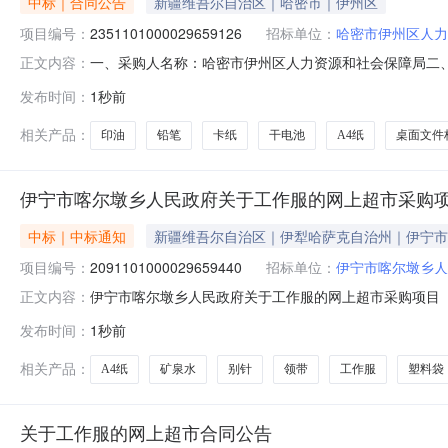
中标｜合同公告
新疆维吾尔自治区｜哈密市｜伊州区
项目编号：
2351101000029659126
招标单位：
哈密市伊州区人力
一、采购人名称：哈密市伊州区人力资源和社会保障局二
正文内容：
上超市项目四、采购项目编号：235110100002965912
发布时间：
1秒前
印泥/印台印油得力/deli9891瓶5.007352高保M153-GX2
相关产品：
印油
铅笔
卡纸
干电池
A4纸
桌面文件
伊宁市喀尔墩乡人民政府关于工作服的网上超市采购
中标｜中标通知
新疆维吾尔自治区｜伊犁哈萨克自治州｜伊宁市
项目编号：
2091101000029659440
招标单位：
伊宁市喀尔墩乡人
伊宁市喀尔墩乡人民政府关于工作服的网上超市采购项目（项目
正文内容：
民政府关于工作服的网上超市采购项目采购项目项目编号:2091
发布时间：
1秒前
行政区划编码:654002项目所在行政区划名称:新疆维
相关产品：
A4纸
矿泉水
别针
领带
工作服
塑料袋
关于工作服的网上超市合同公告