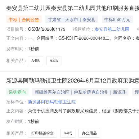
秦安县第二幼儿园秦安县第二幼儿园其他印刷服务直
中标｜合同公告
甘肃省｜天水市｜秦安县
中标5.40万元
项目编号：
GSXM[2026]01179
招标单位：
秦安县第二幼儿园
一、合同编号：GS-KCHT-2026-800448二、合同
正文内容：
合同主体采购人(甲方)：秦安县第二幼儿园地址：秦安县第二
发布时间：
1秒前
系方式：18794185518六、合同主要信息主要标的：序号名称
相关产品：
A4纸
A3纸
新源县阿勒玛勒镇卫生院2026年6月至12月政府采购
采购意向
新疆维吾尔自治区｜伊犁哈萨克自治州｜新源县
预
招标单位：
新源县阿勒玛勒镇卫生院
为便于供应商及时了解政府采购信息，根据《财政部关于开展
正文内容：
采购意向公开如下：序号采购项目名称采购需求概况预算金
发布时间：
1秒前
全民体检需满足的要求：用于全民体检0.500000202
办公正常运转0.
相关产品：
打印机碳粉盒
A4纸
办公用品