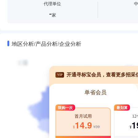
代理单位
-
家
地区分析/产品分析/企业分析
开通寻标宝会员，查看更多招采
VIP
单省会员
限购一次
最划算
1
首月试用
1
14.9
¥39
¥
¥