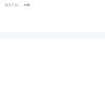
相关产品：
A4纸
NEW
HOT
5折起
暂时没有搜索结果…