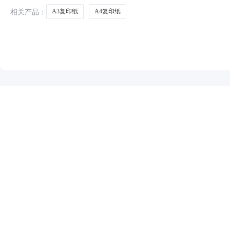
相关产品：
A3复印纸
A4复印纸
NEW
HOT
5折起
暂时没有搜索结果…