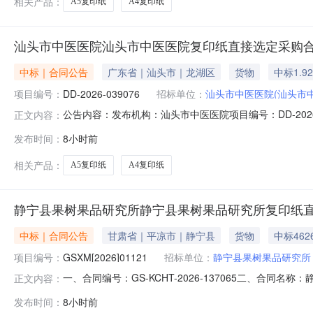
相关产品：
A5复印纸
A4复印纸
汕头市中医医院汕头市中医医院复印纸直接选定采购
中标｜合同公告
广东省｜汕头市｜龙湖区
货物
中标1.9
项目编号：
DD-2026-039076
招标单位：
汕头市中医医院(汕头市
公告内容：发布机构：汕头市中医医院项目编号：DD-2026-
正文内容：
2026-039076四、项目名称汕头市中医医院采购订
发布时间：
8小时前
13719936340供应商(乙方)：汕头市金泽商贸有限公司
相关产品：
A5复印纸
A4复印纸
静宁县果树果品研究所静宁县果树果品研究所复印纸
中标｜合同公告
甘肃省｜平凉市｜静宁县
货物
中标462
项目编号：
GSXM[2026]01121
招标单位：
静宁县果树果品研究所
一、合同编号：GS-KCHT-2026-137065二、合同
正文内容：
购五、合同主体采购人(甲方)：静宁县果树果品研究所地址
发布时间：
8小时前
静宁县静宁县城关镇二天门巷联系方式：13993317555六