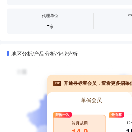
代理单位
-
家
地区分析/产品分析/企业分析
开通寻标宝会员，查看更多招采
VIP
单省会员
限购一次
最划算
1
首月试用
1
14.9