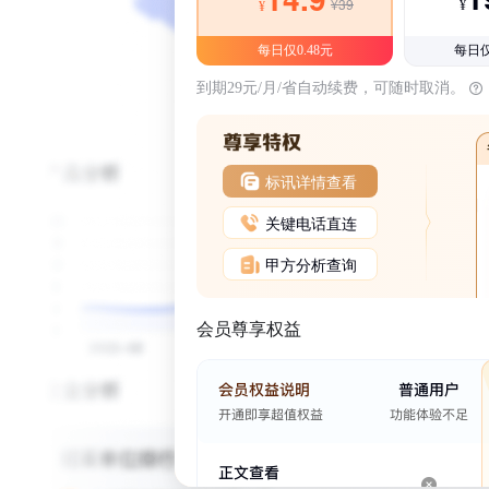
¥39
¥
¥
每日仅0.48元
每日仅
到期29元/月/省自动续费，可随时取消。
标讯详情查看
关键电话直连
甲方分析查询
会员尊享权益