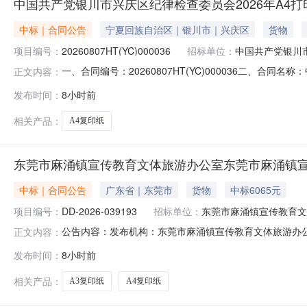
中国共产党银川市兴庆区纪律检查委员会2026年A4
中标｜合同公告
宁夏回族自治区｜银川市｜兴庆区
货物
项目编号：
20260807HT(YC)000036
招标单位：
中国共产党银川
一、合同编号：20260807HT(YC)000036二、
正文内容：
采购人（甲方）：中国共产党银川市兴庆区纪律检查委员会地
发布时间：
8小时前
庆区联新新纸业地址：银川市兴庆区丽景北街丽景街商贸城35
相关产品：
A4复印纸
东莞市麻涌镇宣传教育文体旅游办公室东莞市麻涌镇
中标｜合同公告
广东省｜东莞市
货物
中标6065元
项目编号：
DD-2026-039193
招标单位：
东莞市麻涌镇宣传教育文
公告内容：发布机构：东莞市麻涌镇宣传教育文体旅游办公室项目
正文内容：
印纸直接选定采购合同三、项目编号DD-2026-039
发布时间：
8小时前
公室地址：广东省东莞市麻涌镇麻涌镇人民政府507室联系方
相关产品：
A3复印纸
A4复印纸