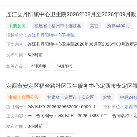
连江县丹阳镇中心卫生院2026年08月至2026年09月
采购意向
福建省｜福州市｜连江县
其它
预算4400元
招标单位：
连江县丹阳镇中心卫生院
连江县丹阳镇中心卫生院2026年08月至2026年09月
正文内容：
号）等有关规定，现将连江县丹阳镇中心卫生院2026年
发布时间：
8小时前
下半年采购A5复印纸项目采购内容：A5复印纸采购数量：4
文件、
相关产品：
A5复印纸
A4复印纸
定西市安定区福台路社区卫生服务中心定西市安定区
中标｜合同公告
甘肃省｜定西市｜安定区
货物
中标241
项目编号：
GS-KJXY-20260206620001000011
招标单位：
定西
一、合同编号：GS-KCHT-2026-136310二、合同名称
正文内容：
目名称：定西市安定区福台路社区卫生服务中心复印纸直
发布时间：
8小时前
务中心联系方式：18993288552供应商(乙方)：