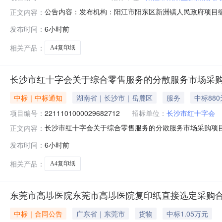
公告内容：发布机构：阳江市阳东区新洲镇人民政府项目编号：D
正文内容：
合同三、项目编号DD-2026-038922四、项目名
发布时间：
6小时前
镇新华街1号新洲镇政府大院联系方式：6750018供应商(
相关产品：
A4复印纸
长沙市红十字会关于综合零售服务的分散服务市场采
中标｜中标通知
湖南省｜长沙市｜岳麓区
服务
中标880
项目编号：
2211101000029682712
招标单位：
长沙市红十字会
长沙市红十字会关于综合零售服务的分散服务市场采购项目（项
正文内容：
关于综合零售服务的分散服务市场采购项目项目编号：22111
发布时间：
6小时前
信息采购单位名称：长沙市红十字会采购单位地址：长沙市岳
相关产品：
A4复印纸
东莞市高埗医院东莞市高埗医院复印纸直接选定采购
中标｜合同公告
广东省｜东莞市
货物
中标1.05万元