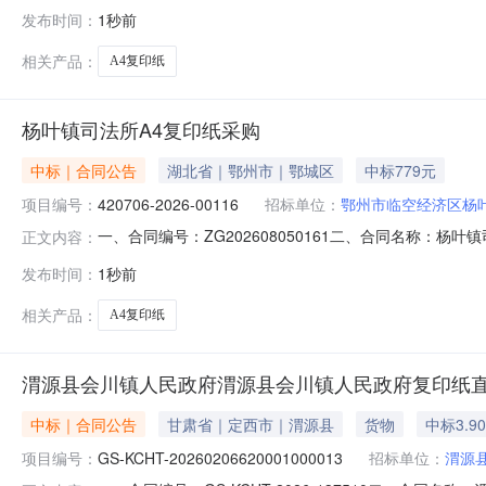
年12月政府采购意向采购单位：南平市延平区樟湖中心卫生院
发布时间：
1秒前
购数量:500.0000包主要功能或目标:满足日常工作需
相关产品：
A4复印纸
杨叶镇司法所A4复印纸采购
中标｜合同公告
湖北省｜鄂州市｜鄂城区
中标779元
项目编号：
420706-2026-00116
招标单位：
鄂州市临空经济区杨
一、合同编号：ZG202608050161二、合同名称：杨叶
正文内容：
人（甲方）：鄂州市临空经济区杨叶镇人民政府本级地址：杨
发布时间：
1秒前
13886474000六、合同主要信息主要标的名称：A4复
相关产品：
A4复印纸
渭源县会川镇人民政府渭源县会川镇人民政府复印纸
中标｜合同公告
甘肃省｜定西市｜渭源县
货物
中标3.9
项目编号：
GS-KCHT-20260206620001000013
招标单位：
渭源