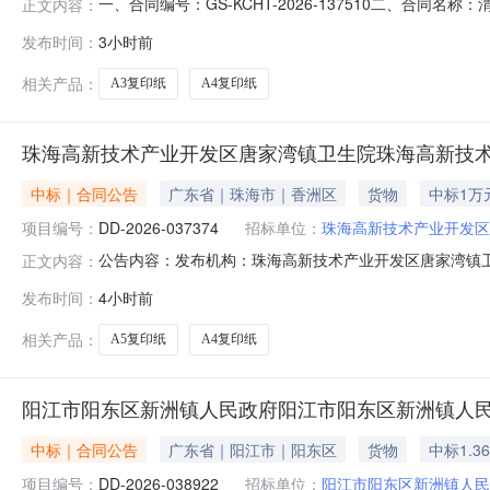
一、合同编号：GS-KCHT-2026-137510二、合同名称
正文内容：
会川镇人民政府复印纸直接选定采购五、合同主体采购人(甲
发布时间：
3小时前
有限公司地址：甘肃省定西市渭源县清源镇首阳路35-03-10
相关产品：
A3复印纸
A4复印纸
珠海高新技术产业开发区唐家湾镇卫生院珠海高新技
中标｜合同公告
广东省｜珠海市｜香洲区
货物
中标1万
项目编号：
DD-2026-037374
招标单位：
珠海高新技术产业开发区
公告内容：发布机构：珠海高新技术产业开发区唐家湾镇卫生院项
正文内容：
院复印纸直接选定采购合同三、项目编号DD-2026-0
发布时间：
4小时前
家湾镇卫生院地址：广东省珠海市高新技术产业开发区唐家湾
相关产品：
A5复印纸
A4复印纸
阳江市阳东区新洲镇人民政府阳江市阳东区新洲镇人
中标｜合同公告
广东省｜阳江市｜阳东区
货物
中标1.3
项目编号：
DD-2026-038922
招标单位：
阳江市阳东区新洲镇人民