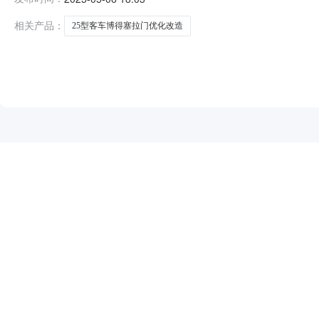
优化改造2.范围：33辆普速客车博得塞拉门进行改造，其
相关产品：
25型客车博得塞拉门优化改造
NEW
HOT
5折起
暂时没有搜索结果…