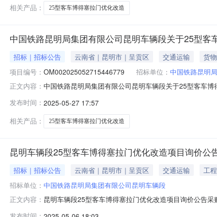
相关产品：
25型客车博得塞拉门优化改造
中国铁路昆明局集团有限公司昆明车辆段关于25型客
招标｜招标公告
云南省｜昆明市｜呈贡区
交通运输
货物
项目编号：
OM002025052715446779
招标单位：
中国铁路昆明
中国铁路昆明局集团有限公司昆明车辆段关于25型客车博得
正文内容：
OM002025052715446779采购编号：KMLY
发布时间：
2025-05-27 17:57
价。项目信息：采购单位：中国铁路昆明局集团有限公司昆
售包截止时间：20
相关产品：
25型客车博得塞拉门优化改造
昆明车辆段25型客车博得塞拉门优化改造项目询价公
招标｜招标公告
云南省｜昆明市｜呈贡区
交通运输
工程
招标单位：
中国铁路昆明局集团有限公司昆明车辆段
昆明车辆段25型客车博得塞拉门优化改造项目询价公告采
正文内容：
昆明片区经开区洛羊街道办事处倪家营社区石牛路1199号3.联系
发布时间：
2025-05-06 18:03