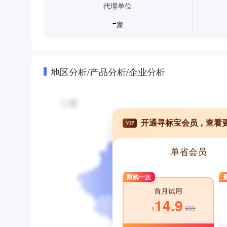
代理单位
-
家
地区分析/产品分析/企业分析
开通寻标宝会员，查看
VIP
单省会员
限购一次
首月试用
14.9
¥39
¥