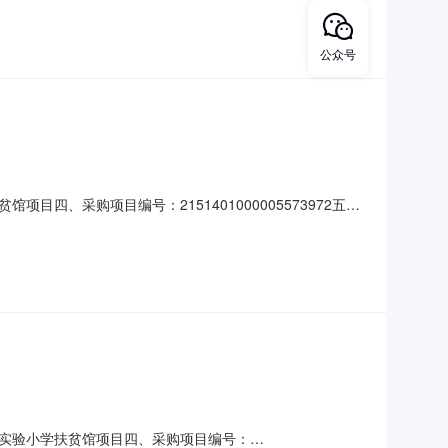
系电话：1837967****传真：地址：禾市镇1215号
公众号
、采购项目编号：2151401000005573972五、
1620.0023240服务要求或标的基本概况：七、其它事项：无
实验小学扶贫馆项目四、采购项目编号：