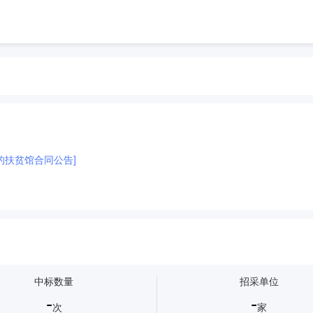
的扶贫馆合同公告]
中标数量
招采单位
-
-
次
家