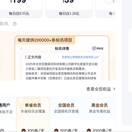
¥
¥
¥
每日仅0.55元
每日仅1.26元
每日仅1.08元
时取消。
查看全部权益