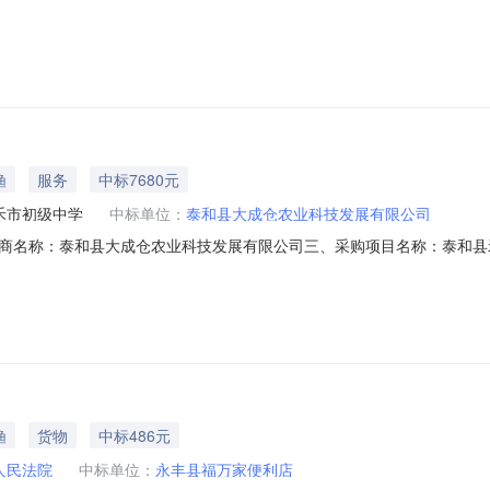
25M1017360203000204六、合同内容：序号标项名称规格型号单位数量单价
、采购人名称：景德镇市昌河实验小学联系人：喻景联系电话：133
渔
服务
中标7680元
禾市初级中学
中标单位：
泰和县大成仓农业科技发展有限公司
商名称：泰和县大成仓农业科技发展有限公司三、采购项目名称：泰和县
025M1011360826000207六、合同内容：序号标项名称规格型号单位数
：七、其它事项：无八、联系方式1、采购人名称：泰和县禾市初级中学联系人
渔
货物
中标486元
人民法院
中标单位：
永丰县福万家便利店