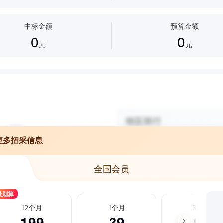
中标金额
预算金额
0
0
元
元
更多招采信息
全国会员
最划算
12个月
1个月
3个月
199
39
99