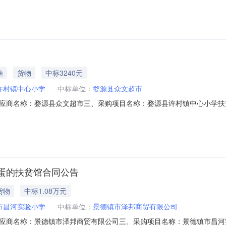
七、其它事项：无八、联系方式1、采购人名称：泰和县禾市初级中学联系人：刘誌联
渔
货物
中标3240元
许村镇中心小学
中标单位：
婺源县众文超市
名称：婺源县众文超市三、采购项目名称：婺源县许村镇中心小学扶贫馆项目四
2六、合同内容：序号标项名称规格型号单位数量单价(元)总价(元)1鸡蛋无品牌-个
学联系人：程来康联系电话：1877936*
蛋的扶贫馆合同公告
货物
中标1.08万元
市昌河实验小学
中标单位：
景德镇市泽邦商贸有限公司
应商名称：景德镇市泽邦商贸有限公司三、采购项目名称：景德镇市昌河