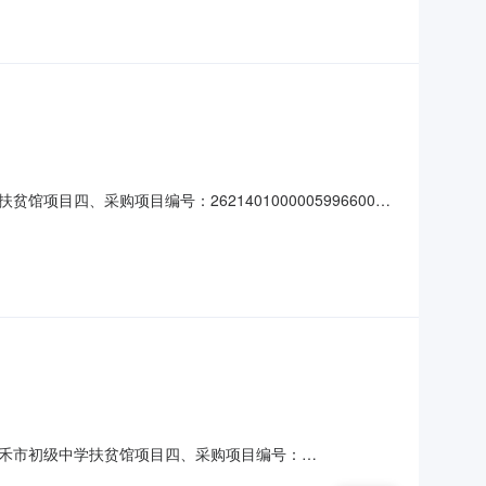
四、采购项目编号：2621401000005996600
-篮105.0010010500服务要求或标的基本概况：七、其它
镇市第七小学2、供应商名称：景德镇市泽邦
禾市初级中学扶贫馆项目四、采购项目编号：
量单价(元)总价(元)1桥之味丰赢乌鸡蛋桥之味丰赢-箱