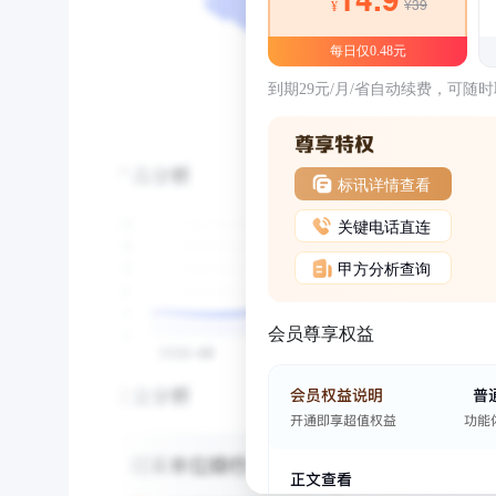
¥39
¥
每日仅0.48元
到期29元/月/省自动续费，可随
标讯详情查看
关键电话直连
甲方分析查询
会员尊享权益