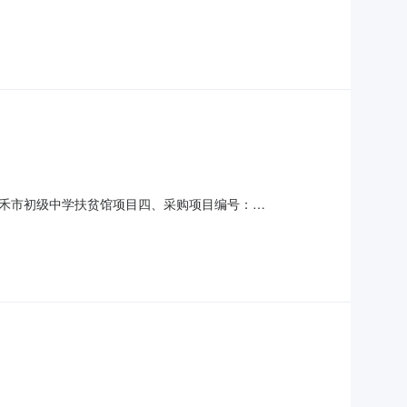
(元)总价(元)1鸡蛋无品牌-个85.0012810880服务要求或标
禾市初级中学扶贫馆项目四、采购项目编号：
量单价(元)总价(元)1桥之味丰赢乌鸡蛋桥之味丰赢-箱
：刘誌