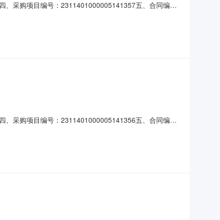
目编号：2311401000005141357五、合同编
牌-箱2.00243486服务要求或标的基本概况：七、其它事项：
城西路3号2、供应商名称：永丰县福万家便
目编号：2311401000005141356五、合同编
牌-箱1.00252252服务要求或标的基本概况：七、其它事项：
城西路3号2、供应商名称：永丰县福万家便