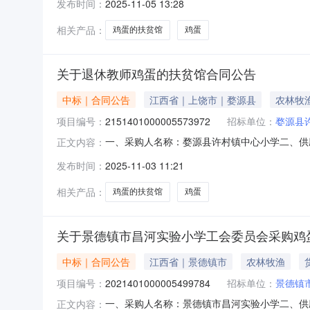
发布时间：
2025-11-05 13:28
30.002407200服务要求或标的基本概况：
2、
相关产品：
鸡蛋的扶贫馆
鸡蛋
关于退休教师鸡蛋的扶贫馆合同公告
中标｜合同公告
江西省｜上饶市｜婺源县
农林牧
项目编号：
2151401000005573972
招标单位：
婺源县
一、采购人名称：婺源县许村镇中心小学二、供应商
正文内容：
合同编号：2025M110336113000020
发布时间：
2025-11-03 11:21
八、联系方式1、采购人名称：婺源县许村镇中心小
相关产品：
鸡蛋的扶贫馆
鸡蛋
关于景德镇市昌河实验小学工会委员会采购鸡
中标｜合同公告
江西省｜景德镇市
农林牧渔
项目编号：
2021401000005499784
招标单位：
景德镇
一、采购人名称：景德镇市昌河实验小学二、供
正文内容：