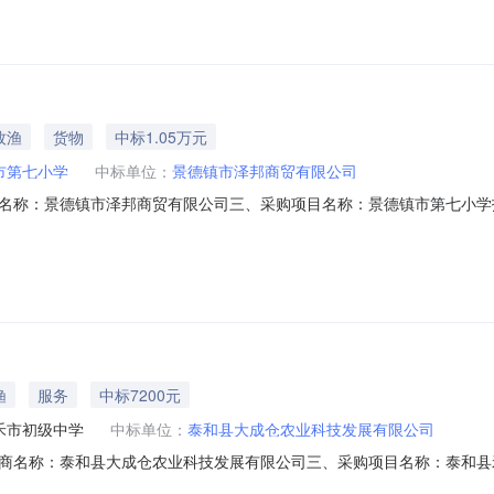
牧渔
货物
中标1.05万元
市第七小学
中标单位：
景德镇市泽邦商贸有限公司
：景德镇市泽邦商贸有限公司三、采购项目名称：景德镇市第七小学扶贫馆项目
07六、合同内容：序号标项名称规格型号单位数量单价(元)总价(元)1鸡蛋无品牌
七小学联系人：李雪波联系电话：1587006****传真：地址：景德
渔
服务
中标7200元
禾市初级中学
中标单位：
泰和县大成仓农业科技发展有限公司
商名称：泰和县大成仓农业科技发展有限公司三、采购项目名称：泰和县
025M1105360826000006六、合同内容：序号标项名称规格型号单位数