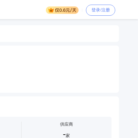
登录/注册
供应商
-
家