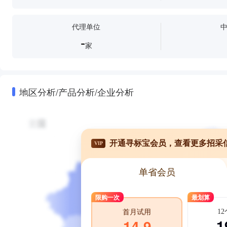
代理单位
-
家
地区分析/产品分析/企业分析
开通寻标宝会员，查看更多招采
VIP
单省会员
限购一次
最划算
1
首月试用
1
14.9