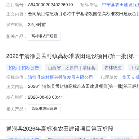
项目编号：
A64000020240226010
招标单位：
中宁县农田建设服
合同项目信息项目名称中宁县增发国债高标准农田建设项目项目
正文内容：
A64000020240226010001009合同订立信息建设
发布时间：
22小时前
附件中宁县增发国债高标准农田建设项目9标段.pdf中宁县
相关产品：
高标准农田建设
2026年清徐县孟封镇高标准农田建设项目(第一批)第三
招标｜招标公告
山西省｜太原市｜清徐县
农林牧渔
工程
招标单位：
清徐县农村振兴投资发展有限公司
代理单位：
华天立
2026年清徐县孟封镇高标准农田建设项目(第一批)第三标
正文内容：
90投标文件递交方法投标保证金缴纳方式投标保证金金额8
发布时间：
2026-08-08 00:41
澄清时间是否延期延期后开标时间延期后开标地点对文件澄
标人：清
相关产品：
高标准农田建设
通河县2026年高标准农田建设项目第五标段