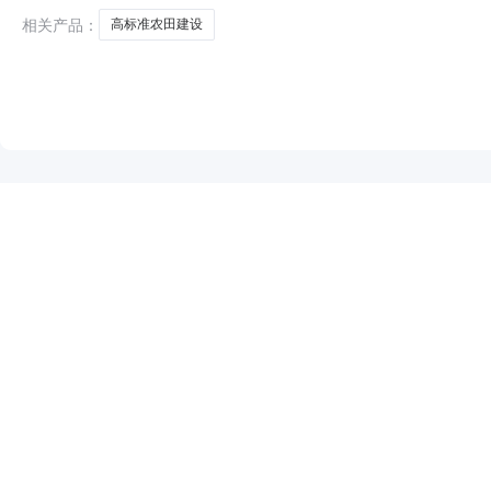
相关产品：
高标准农田建设
NEW
HOT
5折起
暂时没有搜索结果…