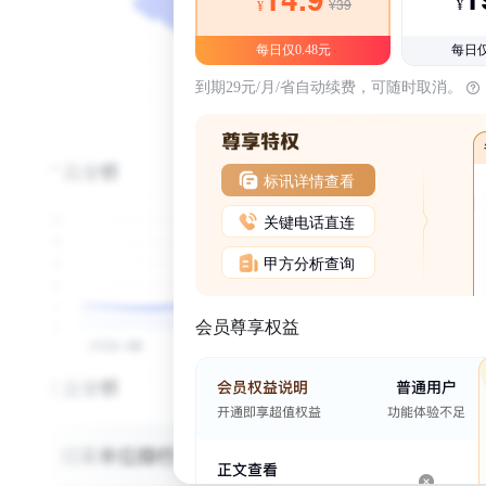
¥39
¥
¥
每日仅0.48元
每日仅
到期29元/月/省自动续费，可随时取消。
标讯详情查看
关键电话直连
甲方分析查询
会员尊享权益