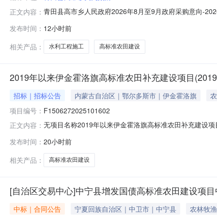
青田县高市乡人民政府2026年8月至9月政府采购意向-
正文内容：
乡人民政府2026年8月至9月政府采购意向采购单位：青田
发布时间：
12小时前
目：B02099900其他水利工程施工采购需求概况：标的名称
相关产品：
水利工程施工
高标准农田建设
2019年以来伊金霍洛旗高标准农田补充建设项目(2019-2
招标｜招标公告
内蒙古自治区｜鄂尔多斯市｜伊金霍洛旗
农
项目编号：
F1506272025101602
无项目名称2019年以来伊金霍洛旗高标准农田补充建设项目（2
正文内容：
F1506272025101602001001
发布时间：
20小时前
相关产品：
高标准农田建设
[自治区交易中心]中宁县增发国债高标准农田建设项目
中标｜合同公告
宁夏回族自治区｜中卫市｜中宁县
农林牧渔