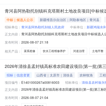
青河县阿热勒托别镇科克塔斯村土地改良项目[中标候选
中标｜候选人公示
新疆维吾尔自治区｜阿勒泰地区｜青河县
招标单位：
青河县阿热勒托别镇人民政府
中标单位：
新疆鸿瑞水
青河县阿热勒托别镇科克塔斯村土地改良项目中标候选人公
正文内容：
交易中心举行了本工程的招标评标会。青河县农业农村局
发布时间：
2026-08-07 21:18
公示：第一中标候选人单位名称：新疆鸿瑞水利工程有限公司建造
(天)：78质量标
相关产品：
渠系抢修
饮水工程维修养护
河道治理
土地平整
2026年清徐县孟封镇高标准农田建设项目(第一批)第三
招标｜信息变更
山西省｜太原市｜清徐县
农林牧渔
工程
项目编号：
E1401000267a00816003
招标单位：
清徐县农村振兴
2026年清徐县孟封镇高标准农田建设项目(第一批)第三标段
正文内容：
封镇高标准农田建设项目(第一批)第三标段（二次）项目(1
发布时间：
2026-08-07 21:04
变更公告（招标编号：E1401000267a00816003