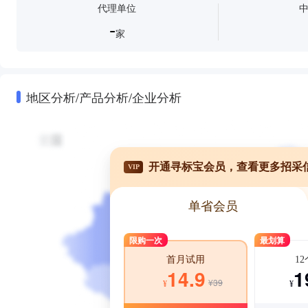
代理单位
-
家
地区分析/产品分析/企业分析
开通寻标宝会员，查看更多招采
VIP
单省会员
限购一次
最划算
1
首月试用
1
14.9
¥39
¥
¥