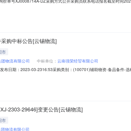
XJ0008714A-DZ采购方式公开采购员联系电话报名截至时间2025-04-281
013022NZY-45高效浓缩机联轴器HBKJ-NZY45-48/402个2025
询单要求询价条款一、交货地址：内蒙古巴彦淖尔市乌拉特前旗二、保
备件采购中标公告[云锡物流]
旧市
集团物流有限公司
中标单位：
云南强荣经贸有限公司
告发布日期：2023-03-2316:53采购类别：(100701)辅助物资-
限公司就MX2000S-2Φ45m高效浓缩机备件在云南锡业集团电子采购平
名：MX2000S-2Φ45m高效浓缩机备件序号物料描述物料名称需用公司单位中
XJ-2303-29646]变更公告[云锡物流]
旧市
集团物流有限公司