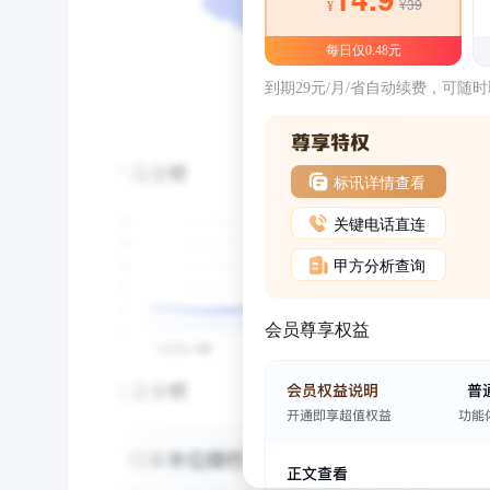
¥39
¥
每日仅0.48元
到期29元/月/省自动续费，可随
标讯详情查看
关键电话直连
甲方分析查询
会员尊享权益