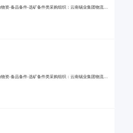
00701)辅助物资-备品备件-选矿备件类采购组织：云南锡业集团物流有
2303-29646本项目因故取消。由此给各投标人带来的不便，敬
00701)辅助物资-备品备件-选矿备件类采购组织：云南锡业集团物流有
-29646本项目的报名截止时间由2023年03月09日14:00调