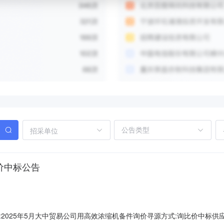
招采单位
价中标公告
025年5月大中贸易公司用高效浓缩机备件询价寻源方式:询比价中标供应商:未公