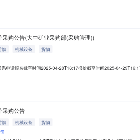
采购公告(大中矿业采购部(采购管理))
前旗
机械设备
货物
联系电话报名截至时间2025-04-28T16:17报价截至时间2025-04-2
ZY-45高效浓缩机联轴器HBKJ-NZY45-48/402.0个2025-06-
内蒙古巴彦淖尔市乌拉特前旗二、保证金额度：0.0元三、商务条款：根
价采购公告
前旗
机械设备
货物
公司