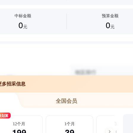
中标金额
预算金额
0
0
元
元
更多招采信息
全国会员
最划算
12个月
1个月
3个月
199
39
99