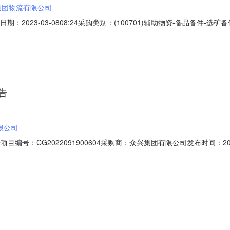
集团物流有限公司
日期：2023-03-0808:24采购类别：(100701)辅助物资-备品备
司就MX2000S-2Φ45m高效浓缩机备件在云南锡业集团电子采购平台进行
名：MX2000S-2Φ45m高效浓缩机备件交货地点和时间：按实际订单地址发货,20
告
限公司
目编号：CG2022091900604采购商：众兴集团有限公司发布时间：2022
个2压力传感器||PTD-P010G1412AQ0-1Mpa24V4-20mA||||PTD-P