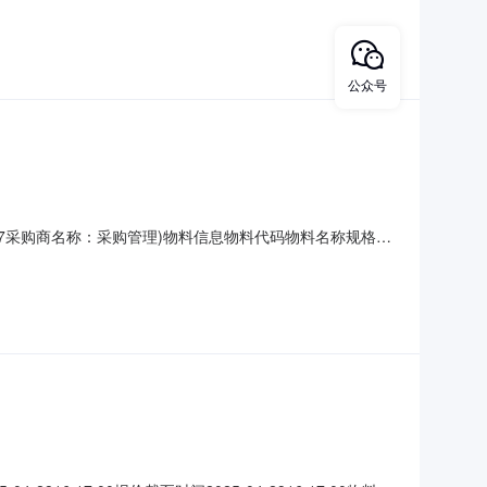
公众号
9T16:17采购商名称：采购管理)物料信息物料代码物料名称规格型
30精尾工段5月份物资计划,2E02-大中贸易有限公司，收货地区：
据需方情况