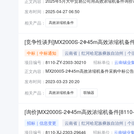
2025年5月大中贸易公司用高效浓缩机备件询价询价单号
正文内容：
码物料名称规格型号品牌采购数量计量单位要求交货期备注C0
发布时间：
2025-04-27 06:50
易有限公司，收货地区：霍邱，采购标准：国标
相关产品：
高效浓缩机备件
[竞争性谈判]MX2000S-2Φ45m高效浓缩机
中标｜中标通知
云南省｜红河哈尼族彝族自治州｜个
项目编号：
8110-ZY-2303-30210
招标单位：
云南锡业
MX2000S-2Φ45m高效浓缩机备件采购中标公
正文内容：
GG-230323-02152云南锡业集团物流有
发布时间：
2023-03-23 20:20
项目标号：8110-ZY-2303-30210项目标
相关产品：
高效浓缩机备件
联轴器
[询价]MX2000S-2Φ45m高效浓缩机备件[8110-
招标｜信息变更
云南省｜红河哈尼族彝族自治州｜个
项目编号：
8110-XJ-2303-29646
招标单位：
云南锡业