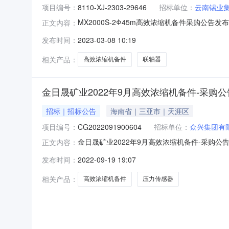
项目编号：
8110-XJ-2303-29646
招标单位：
云南锡业
MX2000S-2Φ45m高效浓缩机备件采购公告发布
正文内容：
230308-00525云南锡业集团物流有限公
发布时间：
2023-03-08 10:19
容项目标号：8110-XJ-2303-29646项目标
相关产品：
高效浓缩机备件
联轴器
金日晟矿业2022年9月高效浓缩机备件-采购公
招标｜招标公告
海南省｜三亚市｜天涯区
项目编号：
CG2022091900604
招标单位：
众兴集团有
金日晟矿业2022年9月高效浓缩机备件-采购公告项
正文内容：
品名称规格单位1位移传感器||UB1000||||UB1000
发布时间：
2022-09-19 19:07
系电话：18******电子邮箱：******
相关产品：
高效浓缩机备件
压力传感器