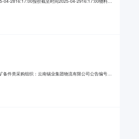
6:17:00报价截至时间2025-04-2916:17:00物料代
-06-3000:00:00精尾工段5月份物资计划,2E02-大中贸
备品备件-选矿备件类采购组织：云南锡业集团物流有限公司公告编号：
台进行了网上电子招标并已完成评标工作，现将中标结果公示如下：
标数量中标单位12