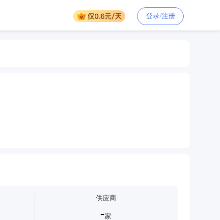
登录/注册
供应商
-
家