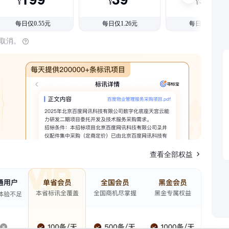
¥
¥
¥
每日仅0.55元
每日仅1.26元
每日仅1.08元
时取消。
查看全部权益