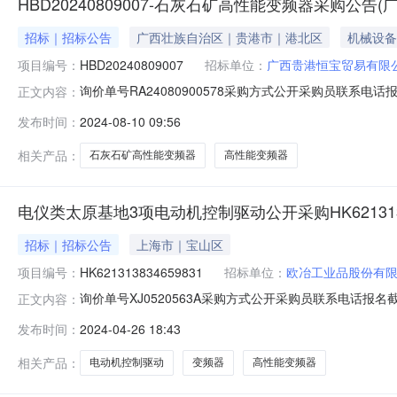
HBD20240809007-石灰石矿高性能变频器采购公告
招标｜招标公告
广西壮族自治区｜贵港市｜港北区
机械设备
项目编号：
HBD20240809007
招标单位：
广西贵港恒宝贸易有限
询价单号RA24080900578采购方式公开采购员联系电话报名
正文内容：
码物料名称规格型号品牌采购数量计量单位要求交货期备注D010201
发布时间：
2024-08-10 09:56
一、交货地址：广西贵港市港北区南平中路贵港钢铁集团二
相关产品：
石灰石矿高性能变频器
高性能变频器
电仪类太原基地3项电动机控制驱动公开采购HK621313
招标｜招标公告
上海市｜宝山区
项目编号：
HK621313834659831
招标单位：
欧冶工业品股份有
询价单号XJ0520563A采购方式公开采购员联系电话报名截
正文内容：
品牌采购数量计量单位要求交货期备注C6803064变频器功率单元电动机
发布时间：
2024-04-26 18:43
驱动;型号规格:MHCT0140522.0set2024-08-31T23:59:59
相关产品：
电动机控制驱动
变频器
高性能变频器