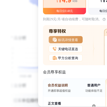
¥39
¥
¥
每日仅0.48元
每日仅
到期29元/月/省自动续费，可随时取消。
标讯详情查看
关键电话直连
甲方分析查询
会员尊享权益