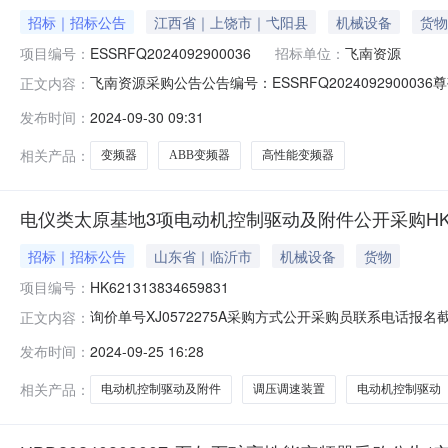
招标｜招标公告
江西省｜上饶市｜弋阳县
机械设备
货物
项目编号：
ESSRFQ2024092900036
招标单位：
飞南资源
飞南资源采购公告公告编号：ESSRFQ202409290
正文内容：
服务进行询价，单号：ESSRFQ202409290003
发布时间：
2024-09-30 09:31
点：弋阳江西巴顿厂内三、采购标的：序号物料名称规格型号需求数量
相关产品：
变频器
ABB变频器
高性能变频器
电仪类太原基地3项电动机控制驱动及附件公开采购HK621
招标｜招标公告
山东省｜临沂市
机械设备
货物
项目编号：
HK621313834659831
询价单号XJ0572275A采购方式公开采购员联系电话报名截
正文内容：
采购数量计量单位要求交货期备注C6569721调压调速装置电动机控
发布时间：
2024-09-25 16:28
压:380V;1.0set2024-11-30T23:59:59.000+08:
相关产品：
电动机控制驱动及附件
调压调速装置
电动机控制驱动