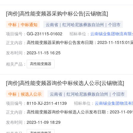
[询价]高性能变频器采购中标公告[云锡物流]
中标｜中标通知
云南省｜红河哈尼族彝族自治州｜个旧市
项目编号：
GG-231115-01602
招标单位：
云南锡业集团物流有限
高性能变频器采购中标公告发布日期：2023-11-1515:0
正文内容：
有限公司就高性能变频器在云南锡业集团电子采购平台进行了网
发布时间：
2023-11-15 16:25
序号供应商名称排名1云南智峻宇机电设备有限公司12云南
相关产品：
高性能变频器
[询价]高性能变频器询价中标候选人公示[云锡物流]
中标｜候选人公示
云南省｜红河哈尼族彝族自治州｜个旧市
项目编号：
8110-XJ-2311-41139
招标单位：
云南锡业集团物流有
高性能变频器询价中标候选人公示发布日期：2023-11-0916
正文内容：
2311-41139、高性能变频器）中标候选人公示（招标编号：811
发布时间：
2023-11-09 18:29
称排名1云南智峻宇机电设备有限公司12云南禀赋科技有限