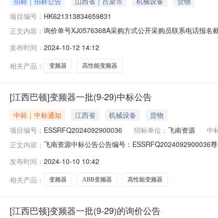
招标｜招标公告
山西省｜吕梁市
机械设备
货物
项目编号：
HK621313834659831
询价单号XJ0576368A采购方式公开采购员联系电话报名截
正文内容：
采购数量计量单位要求交货期备注C6446561变频器电动机控制驱动;
发布时间：
2024-10-12 14:12
380V;物料附加信息:EC510系列重载75kW变频器,中冶南方物料代码
相关产品：
变频器
高性能变频器
[江西巴顿]变频器一批(9-29)中标公告
中标｜中标通知
江西省
机械设备
货物
项目编号：
ESSRFQ2024092900036
招标单位：
飞南资源
中
飞南资源中标公告公告编号：ESSRFQ20240929000
正文内容：
员会评审、推荐和采购人员确认，已经得出初步评审结果，现将
发布时间：
2024-10-10 10:42
式：询价/招标四、成交供应商候选人信息如下：标的编号标的
相关产品：
变频器
ABB变频器
高性能变频器
[江西巴顿]变频器一批(9-29)的询价公告