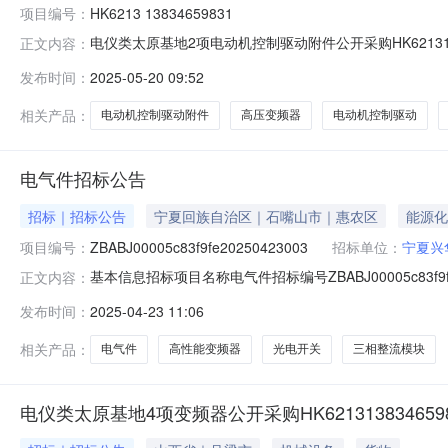
项目编号：
HK6213 13834659831
电仪类太原基地2项电动机控制驱动附件公开采购HK621313834
正文内容：
05-2722:00:25物料代码物料名称规格型号品牌采购数量计量
发布时间：
2025-05-20 09:52
输入功率:1000KVA;输入电压:10KV;输出电压:0-10KV;1set20
相关产品：
电动机控制驱动附件
高压变频器
电动机控制驱动
电气件招标公告
招标｜招标公告
宁夏回族自治区｜石嘴山市｜惠农区
能源化
项目编号：
ZBABJ00005c83f9fe20250423003
招标单位：
宁夏兴
基本信息招标项目名称电气件招标编号ZBABJ00005c83f9f
正文内容：
2609:15:04开标时间2025-04-2609:15
发布时间：
2025-04-23 11:06
期提报单位提报人备注1制动单元CDBR-4030B...1.0个13%
相关产品：
电气件
高性能变频器
光电开关
三相整流模块
电仪类太原基地4项变频器公开采购HK62131383465