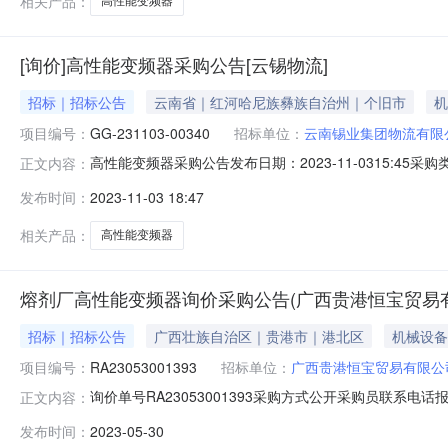
相关产品：
高性能变频器
[询价]高性能变频器采购公告[云锡物流]
招标｜招标公告
云南省｜红河哈尼族彝族自治州｜个旧市
机
项目编号：
GG-231103-00340
招标单位：
云南锡业集团物流有限
高性能变频器采购公告发布日期：2023-11-0315:45采
正文内容：
公司就高性能变频器在云南锡业集团电子采购平台进行招标采购
发布时间：
2023-11-03 18:47
器交货地点和时间：按实际订单地址发货物资名称及数量：请
相关产品：
高性能变频器
熔剂厂高性能变频器询价采购公告(广西贵港恒宝贸易
招标｜招标公告
广西壮族自治区｜贵港市｜港北区
机械设备
项目编号：
RA23053001393
招标单位：
广西贵港恒宝贸易有限公
询价单号RA23053001393采购方式公开采购员联系电话报名
正文内容：
码物料名称规格型号品牌采购数量计量单位要求交货期备注2010316
发布时间：
2023-05-30
广西贵港市港北区广西贵港市港北区贵城街道南平中路贵港