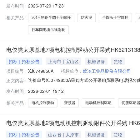
服务进行询价，单号：ESSRFQ202607180000
发布时间：
2026-07-20 17:23
点：江西省上饶市横峰县三、采购标的：序号物料名称规格型号需
相关产品：
304不锈钢半圆十字螺栓
防火泥
半圆头十字螺栓
行车圆电缆吊线滑轮
电仪类太原基地7项电机控制驱动公开采购HK6213138
招标｜招标公告
上海市｜宝山区
机械设备
货物
项目编号：
XJ0749850A
招标单位：
欧冶工业品股份有限公司
询价单号XJ0749850A采购方式公开采购员联系电话报名截
正文内容：
采购数量计量单位要求交货期备注C7270256变频器风扇电动机控
发布时间：
2026-02-01 19:12
Altiar7175KW施耐德50.0set2027-01-31T23:59:59
相关产品：
电机控制驱动
变频器
电动机控制驱动
伺服驱动
电仪类太原基地2项电动机控制驱动附件公开采购 HK6213 
招标｜招标公告
山西省｜太原市
机械设备
货物