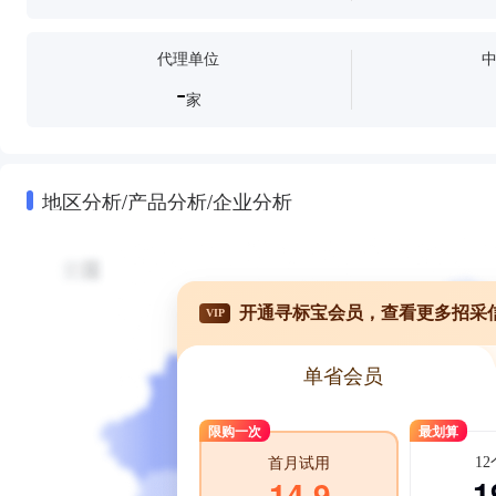
代理单位
-
家
地区分析/产品分析/企业分析
开通寻标宝会员，查看更多招采
VIP
单省会员
限购一次
最划算
1
首月试用
1
14.9