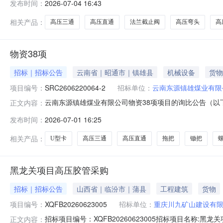
发布时间：
2026-07-04 16:43
压弯头DN19200.0个2026-08-30第一次采购高压变径弯头DN
相关产品：
高压三通
高压直通
法兰截止阀
高压弯头
高
物资38项
招标｜招标公告
云南省｜昭通市｜镇雄县
机械设备
货物
项目编号：
SRC2606220064-2
招标单位：
云南东源镇雄煤业有限
云南东源镇雄煤业有限公司物资38项项目的询比公告（以
正文内容：
下：一、项目情况（此部分介绍项目情况、工作内容、时间要求
发布时间：
2026-07-01 16:25
的名称规格型号计量单位数量品类备注ByItem螺栓M16*120GT
相关产品：
U型卡
高压三通
高压直通
拖把
锄把
黑龙关项目高压胶管采购
招标｜招标公告
山西省｜临汾市｜蒲县
工程建筑
货物
项目编号：
XQFB20260623005
招标单位：
重庆川九矿山建设有
招标项目编号：XQFB20260623005招标项目名称:黑龙关
正文内容：