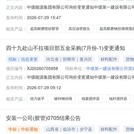
中煤能源集团有限公司询价变更通知中煤第一建设有限公司第
正文内容：
（7月份）三、报价方式：（1）参与公开询价业务的报价单位，请
发布时间：
2026-07-29 15:47
务的报价单位，请登录中煤供应链系统（http://ego.chi
相关产品：
超高耐磨喷砂胶管
高压油管接头
超高耐磨钢丝缠绕溜
四十九处山不拉项目部五金采购(7月份-1)变更通知
招标｜信息变更
河北省｜邯郸市｜复兴区
材料配件
货物
项目编号：
XJ20260705958
招标单位：
中煤第一建设有限公司第
中煤能源集团有限公司询价变更通知中煤第一建设有限公司第
正文内容：
金采购（7月份-1）三、报价方式：（1）参与公开询价业务的报
发布时间：
2026-07-29 09:12
开询价业务的报价单位，请登录中煤供应链系统（http://e
相关产品：
扭力扳手
镀锌钢丝绳
锚索搅拌器
锚杆搅拌器
安装一公司(胶管)0705结果公告
中标｜中标通知
山西省｜临汾市｜乡宁县
材料配件
货物