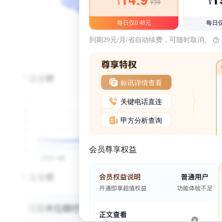
¥39
¥
¥
每日仅0.48元
每日仅
到期29元/月/省自动续费，可随时取消。
标讯详情查看
关键电话直连
甲方分析查询
会员尊享权益