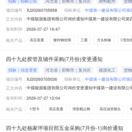
招标｜招标公告
河北省｜邯郸市｜复兴区
材料配件
货物
项目编号：
XJ20260705958
招标单位：
中煤第一建设有限公司第
中煤能源集团有限公司询价通知中煤第一建设有限公司第四十
正文内容：
购（7月份-1）三、报价方式：（1）参与公开询价业务的报价单
发布时间：
2026-07-27 16:47
价业务的报价单位，请登录中煤供应链系统（http://ego.
相关产品：
高压直通
镀锌钢丝绳
三通
方头铁锹
U型丝
四十九处胶管及辅件采购(7月份)变更通知
招标｜信息变更
河北省｜邯郸市｜复兴区
能源化工
货物
项目编号：
XJ20260705026
招标单位：
中煤第一建设有限公司第
中煤能源集团有限公司询价变更通知中煤第一建设有限公司第
正文内容：
（7月份）三、报价方式：（1）参与公开询价业务的报价单位，请
发布时间：
2026-07-27 12:04
务的报价单位，请登录中煤供应链系统（http://ego.chi
相关产品：
U型卡
高压直通
球形截止阀
高压油管接头
四十九处杨家坪项目部五金采购(7月份-1)询价通知