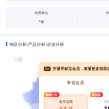
代理单位
-
家
地区分析/产品分析/企业分析
开通寻标宝会员，查看更多招采
VIP
单省会员
限购一次
最划算
1
首月试用
1
14.9