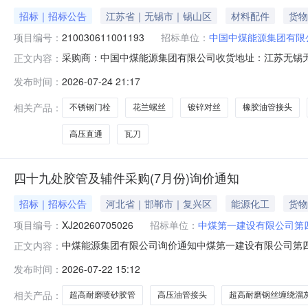
招标｜招标公告
江苏省｜无锡市｜锡山区
材料配件
货物
项目编号：
210030611001193
招标单位：
中国中煤能源集团有限
采购商：中国中煤能源集团有限公司收货地址：江苏无锡无锡市锡山区商机
正文内容：
望收货期交货期要求价格有效期不限询价单编号2100306
发布时间：
2026-07-24 21:17
号物料编码物料名称品牌型号采购量是否送样对供应商附言117
相关产品：
不锈钢门栓
花兰螺丝
镀锌对丝
橡胶油管接头
高压直通
瓦刀
四十九处胶管及辅件采购(7月份)询价通知
招标｜招标公告
河北省｜邯郸市｜复兴区
能源化工
货物
项目编号：
XJ20260705026
招标单位：
中煤第一建设有限公司第
中煤能源集团有限公司询价通知中煤第一建设有限公司第四十
正文内容：
份）三、报价方式：（1）参与公开询价业务的报价单位，请登录或
发布时间：
2026-07-22 15:12
价单位，请登录中煤供应链系统（http://ego.chinac
相关产品：
超高耐磨喷砂胶管
高压油管接头
超高耐磨钢丝缠绕溜