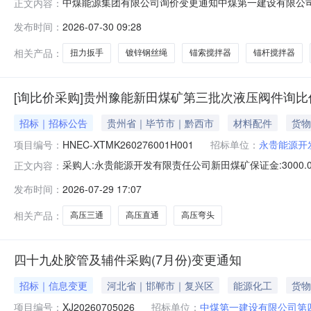
中煤能源集团有限公司询价变更通知中煤第一建设有限公司第
正文内容：
金采购（7月份-1）三、报价方式：（1）参与公开询价业务的报
发布时间：
2026-07-30 09:28
开询价业务的报价单位，请登录中煤供应链系统（http://e
相关产品：
扭力扳手
镀锌钢丝绳
锚索搅拌器
锚杆搅拌器
[询比价采购]贵州豫能新田煤矿第三批次液压阀件询
招标｜招标公告
贵州省｜毕节市｜黔西市
材料配件
货物
项目编号：
HNEC-XTMK260276001H001
招标单位：
永贵能源开
采购人:永贵能源开发有限责任公司新田煤矿保证金:3000.0代理机构:
正文内容：
价）:2026-07-3000:00截止时间（报名/报价）:2026
发布时间：
2026-07-29 17:07
田煤矿第三批次液压阀件询比价采购采购公告项目标段编号：HNE
相关产品：
高压三通
高压直通
高压弯头
四十九处胶管及辅件采购(7月份)变更通知
招标｜信息变更
河北省｜邯郸市｜复兴区
能源化工
货物
项目编号：
XJ20260705026
招标单位：
中煤第一建设有限公司第