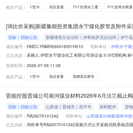
相关产品：
U型卡
高压直通
PVC饮用水三通
PVC饮用水两通
[询比价采购]新疆豫能投资集团永宁煤化胶管及附件
招标｜招标公告
新疆维吾尔自治区｜伊犁哈萨克自治州｜伊宁县
项目编号：
HNEC-YNMH260018001H010
招标单位：
伊犁永宁煤
采购人:伊犁永宁煤业化工有限公司保证金:0.0代理机构:标书费:0.0文
正文内容：
0900:00截止时间（报名/报价）:2026-07-2017:00
发布时间：
2026-07-09 11:38
新疆豫能投资集团永宁煤化胶管及附件采购采购公告项目标段编
相关产品：
U型卡
高压直通
阻燃高压胶管
晋能控股晋城公司南河煤业材料2026年6月法兰截止
招标｜招标公告
山西省｜晋城市｜高平市
材料配件
货物
项目编号：
RA26070101242
招标单位：
山西煤炭运销集团南河煤
询价单号RA26070101242采购方式公开采购员联系电话报名
正文内容：
应中心物料信息物料代码物料名称规格型号品牌采购数量计量单位要