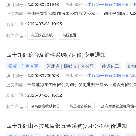
项目编号：
XJ20260701946
招标单位：
中煤第一建设有限公司机
中国中煤能源集团有限公司成交公示一、询价书编码：XJ2
正文内容：
判后确定特此公告。采购单位：中煤第一建设有限公司机电安装工
发布时间：
2026-07-28 19:25
管总成|KJ19|2|10Mpa|20000mm根20.0132026-07-150
相关产品：
高压胶管总成
高压直通
四十九处胶管及辅件采购(7月份)变更通知
招标｜信息变更
河北省｜邯郸市｜复兴区
能源化工
货物
项目编号：
XJ20260705026
招标单位：
中煤第一建设有限公司第
中煤能源集团有限公司询价变更通知中煤第一建设有限公司第
正文内容：
（7月份）三、报价方式：（1）参与公开询价业务的报价单位，请
发布时间：
2026-07-28 16:32
务的报价单位，请登录中煤供应链系统（http://ego.chi
相关产品：
超高耐磨喷砂胶管
高压油管接头
超高耐磨钢丝缠绕溜
四十九处山不拉项目部五金采购(7月份-1)询价通知