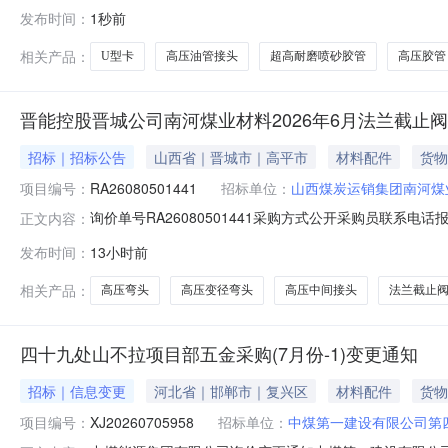
额：合同谈判后确定特此公告。采购单位：中煤第一建设有限公
发布时间：
1秒前
100725300055高压油管接头|Φ6mm80MPa|H型GB9065.3-
相关产品：
U型卡
高压油管接头
超高耐磨喷砂胶管
高压胶管
晋能控股晋城公司南河煤业材料2026年6月法兰截止
招标｜招标公告
山西省｜晋城市｜高平市
材料配件
货物
项目编号：
RA26080501441
招标单位：
山西煤炭运销集团南河煤
询价单号RA26080501441采购方式公开采购员联系电话报名
正文内容：
应中心物料信息物料代码物料名称规格型号品牌采购数量计量单位要
发布时间：
13小时前
压弯头DN1930.0个2026-09-25第一次采购高压变径弯头DN
相关产品：
高压弯头
高压变径弯头
高压中间接头
法兰截止
四十九处山不拉项目部五金采购(7月份-1)变更通知
招标｜信息变更
河北省｜邯郸市｜复兴区
材料配件
货物
项目编号：
XJ20260705958
招标单位：
中煤第一建设有限公司第