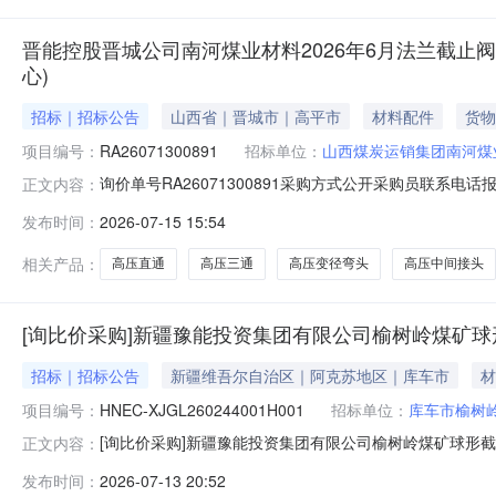
晋能控股晋城公司南河煤业材料2026年6月法兰截止阀等
心)
招标｜招标公告
山西省｜晋城市｜高平市
材料配件
货物
项目编号：
RA26071300891
招标单位：
山西煤炭运销集团南河煤
询价单号RA26071300891采购方式公开采购员联系电话报名
正文内容：
应中心物料信息物料代码物料名称规格型号品牌采购数量计量单位要
发布时间：
2026-07-15 15:54
压弯头DN19200.0个2026-08-30第一次采购高压变径弯头DN
相关产品：
高压直通
高压三通
高压变径弯头
高压中间接头
[询比价采购]新疆豫能投资集团有限公司榆树岭煤矿
招标｜招标公告
新疆维吾尔自治区｜阿克苏地区｜库车市
材
项目编号：
HNEC-XJGL260244001H001
招标单位：
库车市榆树
[询比价采购]新疆豫能投资集团有限公司榆树岭煤矿球形截止阀、
正文内容：
限公司榆树岭煤矿球形截止阀、弯头等年度采购公告一、
发布时间：
2026-07-13 20:52
报价截止时间：2026年7月21日10:00。二、采购内容及