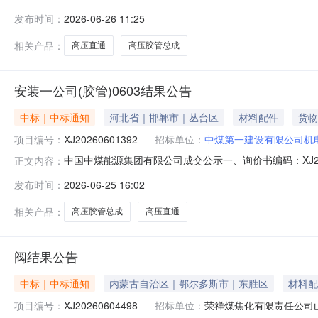
26T09:55:27第一章采购公告根据《国有企业采购
发布时间：
2026-06-26 11:25
次采购有关事项通知如下：一、采购项目概况（一）采购编号：C
相关产品：
高压直通
高压胶管总成
安装一公司(胶管)0603结果公告
中标｜中标通知
河北省｜邯郸市｜丛台区
材料配件
货物
项目编号：
XJ20260601392
招标单位：
中煤第一建设有限公司机
中国中煤能源集团有限公司成交公示一、询价书编码：XJ2
正文内容：
判后确定特此公告。采购单位：中煤第一建设有限公司机电安装工
发布时间：
2026-06-25 16:02
通个40.0132026-06-1900:00:00060209900343高压直通
相关产品：
高压胶管总成
高压直通
阀结果公告
中标｜中标通知
内蒙古自治区｜鄂尔多斯市｜东胜区
材料配
项目编号：
XJ20260604498
招标单位：
荣祥煤焦化有限责任公司