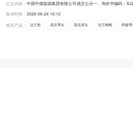
中国中煤能源集团有限公司成交公示一、询价书编码：XJ2
正文内容：
采购单位：荣祥煤焦化有限责任公司山不拉煤矿2026年06月24
发布时间：
2026-06-24 16:12
接头连接碳钢个10.0132026-06-3000:00:0001020680040
相关产品：
法兰垫
高压弯头
高压变头
法兰闸阀
焊接弯
NEW
HOT
5折起
暂时没有搜索结果…