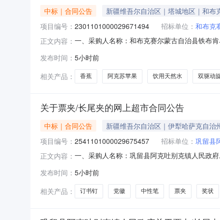
中标｜合同公告
新疆维吾尔自治区｜塔城地区｜和布
项目编号：
2301101000029671494
招标单位：
和布克
一、采购人名称：和布克赛尔蒙古自治县铁布肯
正文内容：
府网上超市项目四、采购项目编号：2301101000
发布时间：
5小时前
7400A-1好媳妇（OKwife）双驱动旋转拖把（钢网）
相关产品：
香蕉
阿克苏苹果
饮用天然水
双驱动
关于票夹/长尾夹的网上超市合同公告
中标｜合同公告
新疆维吾尔自治区｜伊犁哈萨克自治
项目编号：
2541101000029675457
招标单位：
巩留县
一、采购人名称：巩留县阿克吐别克镇人民政府
正文内容：
2541101000029675457五、合同编号：11
发布时间：
5小时前
2.0010.5212得力8552ES票夹/长尾夹得力/d
相关产品：
订书钉
党徽
中性笔
票夹
奖状