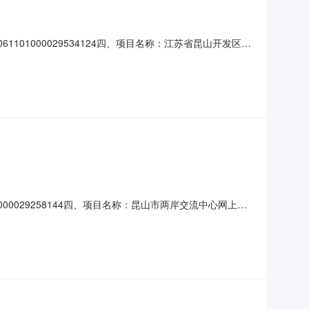
司
61101000029534124四、项目名称：江苏省昆山开发区齐
616289935供应商（乙方）：江苏品岸节能科技有限公
38535六、合同主体信息1.主
司
1000029258144四、项目名称：昆山市两岸交流中心网上商
团有限公司苏州分公司地址：/联系方式：18915489103
元）：68.00规格型号（或