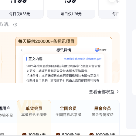
¥
¥
¥
每日仅0.55元
每日仅1.26元
每日仅1.08元
时取消。
查看全部权益