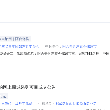
:2731101000029678514项目联系人:刘欢项目联系电话:0993
维吾尔自治区塔城地区沙湾市报价起止时间:-二、采购单位信息采购单位名称
孜自治州｜阿合奇县
产主义青年团如东县委员会
中标单位：
阿合奇县惠泰仓储超市
委员会二、供应商名称：阿合奇县惠泰仓储超市三、采购项目名称：中国
编号：11N01070305X20267601六、合同内容：序号标项名称规格型号
棘果汁300ml*20瓶疆果果沙棘果汁箱8.00806402安格耐特F1204足球安格
的网上商城采购项目成交公告
85元
安市委统一战线工作部
中标单位：
邦威防护科技股份有限公司