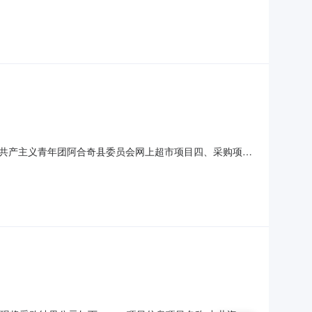
-6020096采购计划文号:采购计划金额（元）:项目所在行政区
:沙湾市书香街道办事处采购单位地址:
共产主义青年团阿合奇县委员会网上超市项目四、采购项目
单位数量单价(元)总价(元)1茶类饮料疆果乐疆果乐疆果果沙棘果汁
耐特/AgniteF120