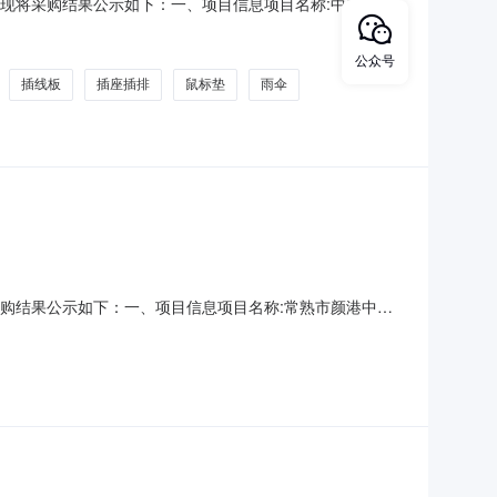
结束，现将采购结果公示如下：一、项目信息项目名称:中共海安
委统战部项目联系电话:/采购计划信息：项目所在行政区划编
采购单位地址:/采购单位联系人和联系方式:采购单位统
公众号
插线板
插座插排
鼠标垫
雨伞
现将采购结果公示如下：一、项目信息项目名称:常熟市颜港中心
系电话:/采购计划信息：项目所在行政区划编码:320581项目
址:/采购单位联系人和联系方式:采购单位统一社