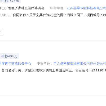
中标1473元
昆山开发区齐家社区居民委员会
中标单位：
江苏品岸节能科技有限公
026000602二、合同名称：关于文具套装/礼盒的网上商城合同三、项目编号：20
人（甲方）：江苏省昆山开发区齐家社区居民委员会地址：/联系方式：13
旅游度假区（太湖新城）夏蓉街199号45幢101室联系方式：158955
水
中标464元
两岸青年交流服务中心
中标单位：
申合信科技集团有限公司苏州分公
401二、合同名称：关于矿泉水/纯净水的网上商城合同三、项目编号：211110
中心地址：/联系方式：13621554000供应商（乙方）：申合信科技集
：农夫山泉饮用天然水5L*4大瓶装桶装水整箱装（箱）数量：4.00单价（