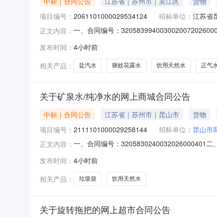
中标｜合同公告
江苏省｜苏州市｜吴江区
货物
项目编号：
2061101000029534124
招标单位：
江苏省
一、合同编号：3205839940030020072
正文内容：
家社区居民委员会网上商城项目五、合同主体采购
发布时间：
4小时前
司地址：江苏省苏州市吴江区苏州市吴江区东太湖生态
相关产品：
盐汽水
驱蚊花露水
饮用天然水
正气
关于矿泉水/纯净水的网上商城合同公告
中标｜合同公告
江苏省｜苏州市｜昆山市
货物
项目编号：
2111101000029258144
招标单位：
昆山市
一、合同编号：3205830240032026000
正文内容：
城项目五、合同主体采购人（甲方）：昆山市两岸交流
发布时间：
4小时前
六、合同主体信息1.主要标的信息：主要标的名称
相关产品：
垃圾袋
饮用天然水
关于旋转拖把的网上超市合同公告