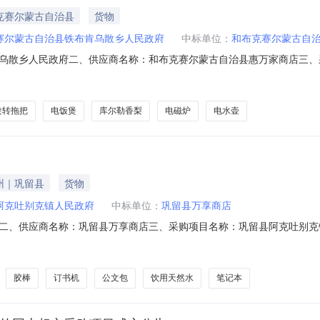
克赛尔蒙古自治县
货物
赛尔蒙古自治县铁布肯乌散乡人民政府
中标单位：
和布克赛尔蒙古自
乌散乡人民政府二、供应商名称：和布克赛尔蒙古自治县惠万家商店三、
029671494五、合同编号：11N103211151202615802六、合同
2替换头好媳妇/OKAYWIFEAGW-7400A-1套5.00592952美的FB4
旋转拖把
电饭煲
库尔勒香梨
电磁炉
电水壶
州｜巩留县
货物
阿克吐别克镇人民政府
中标单位：
巩留县万享商店
二、供应商名称：巩留县万享商店三、采购项目名称：巩留县阿克吐别克
N74223597620268603六、合同内容：序号标项名称规格型号单位数量单价(元)
eli8552ES筒2.0016323农夫山泉饮用天然水380ml*24瓶/箱矿泉水/纯净水
胶棒
订书机
公文包
饮用天然水
笔记本