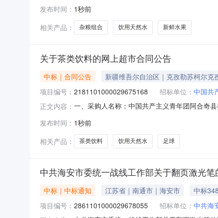
事处关于新鲜水果的网上超市采购项目采购项目项目编号
发布时间：
1秒前
划编码:654223项目所在行政区划名称:新疆
相关产品：
杂粮组合
饮用天然水
新鲜水果
关于茶类饮料的网上超市合同公告
中标｜合同公告
新疆维吾尔自治区｜克孜勒苏柯尔克
项目编号：
2181101000029675168
招标单位：
中国共
一、采购人名称：中国共产主义青年团阿合奇县
正文内容：
编号：2181101000029675168五、合同
发布时间：
1秒前
300ml*10瓶新疆特产礼盒0脂健康整箱饮品疆果乐沙
相关产品：
茶类饮料
饮用天然水
足球
中共海安市委统一战线工作部关于翻页激光笔
中标｜中标通知
江苏省｜南通市｜海安市
中标34
项目编号：
2861101000029678055
招标单位：
中共海