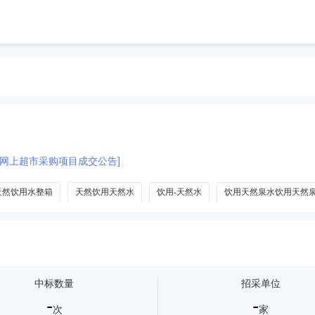
网上超市采购项目成交公告]
天然饮用水整箱
天然饮用天然水
饮用-天然水
饮用天然泉水饮用天然
中标数量
招采单位
-
-
次
家