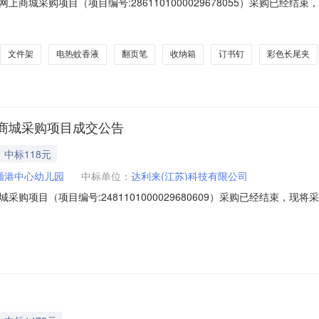
商城采购项目（项目编号:2861101000029678055）采购已经
目项目编号:2861101000029678055项目联系人:中共海安市
价起止时间:-二、采购单位信息采购单位名称:中共海安市委统一战线工作部
文件架
电热蚊香液
翻页笔
收纳箱
订书钉
彩色长尾夹
商城采购项目成交公告
中标118元
颜港中心幼儿园
中标单位：
达利来(江苏)科技有限公司
购项目（项目编号:2481101000029680609）采购已经结束，
2481101000029680609项目联系人:常熟市颜港中心幼儿园项目联
时间:-二、采购单位信息采购单位名称:常熟市颜港中心幼儿园采购单位地