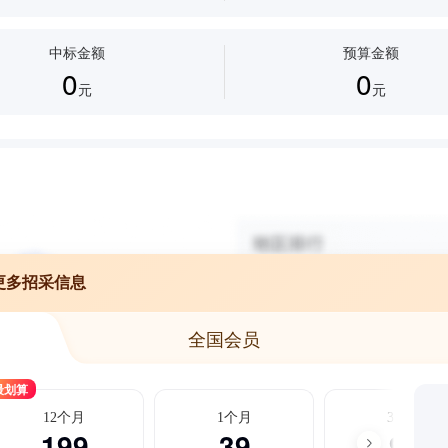
中标金额
预算金额
0
0
元
元
更多招采信息
全国会员
最划算
12个月
1个月
3个月
199
39
99