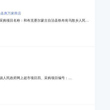
治县惠万家商店
采购项目名称：和布克赛尔蒙古自治县铁布肯乌散乡人民政
内容：序号标项名称规格型号单位数量单价(元)总价(元)1AGW-
0XQD61电饭煲电
镇人民政府网上超市项目四、采购项目编号：
总价(元)1得力8553ES票夹/长尾夹得力/deli8553ES筒
饮用天然水3