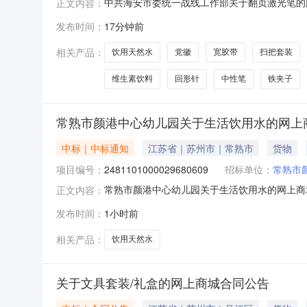
中共海安市委统一战线工作部关于翻页激光笔的网上
正文内容：
市委统一战线工作部关于翻页激光笔的网上商城采购项
发布时间：
17分钟前
码:320685项目所在行政区划名称:海安市报
相关产品：
饮用天然水
党徽
宽胶带
扫把套装
维生素饮料
回形针
中性笔
铁夹子
常熟市颜港中心幼儿园关于生活饮用水的网上
中标｜中标通知
江苏省｜苏州市｜常熟市
货物
项目编号：
2481101000029680609
招标单位：
常熟市
常熟市颜港中心幼儿园关于生活饮用水的网上商城采
正文内容：
幼儿园关于生活饮用水的网上商城采购项目项目编号:
发布时间：
1小时前
所在行政区划名称:江苏省苏州市常熟市报价起止
相关产品：
饮用天然水
关于文具套装/礼盒的网上商城合同公告