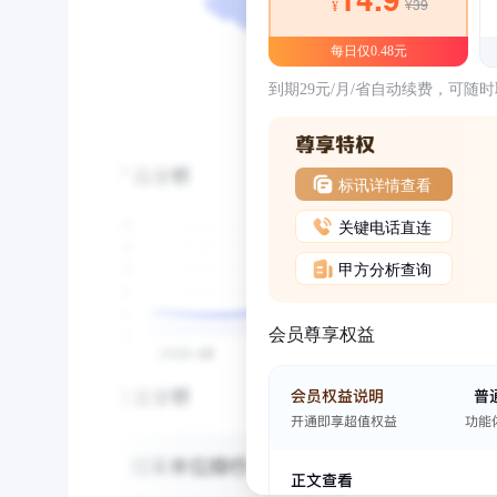
¥39
¥
每日仅0.48元
到期29元/月/省自动续费，可随
标讯详情查看
关键电话直连
甲方分析查询
会员尊享权益