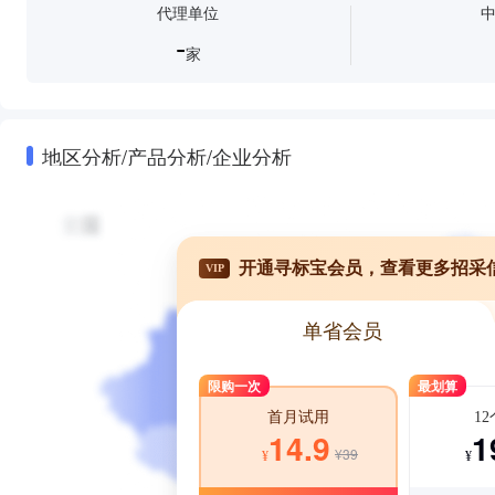
代理单位
-
家
地区分析/产品分析/企业分析
开通寻标宝会员，查看更多招采
VIP
单省会员
限购一次
最划算
1
首月试用
1
14.9
¥39
¥
¥