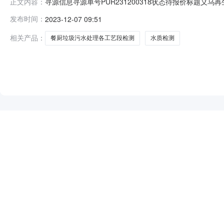
寻源信息寻源单号PUR231200318状态待报价标题义乌再
正文内容：
种人民币元(CNY)寻源单位义乌市深能再生资源利用有限公司报价
发布时间：
2023-12-07 09:51
期订单签订后7天商务联系方式15213536802/2865282910@
相关产品：
餐厨垃圾污水处理各工艺段检测
水质检测
NEW
HOT
5折起
暂时没有搜索结果…