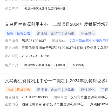
深圳阳光采购平台公告开始时间:2023-12-1814:00:
相关产品：
餐厨垃圾污水处理各工艺段检测
义乌再生资源利用中心一二期项目2024年度餐厨垃圾污水处理
招标｜招标公告
浙江省｜金华市｜义乌市
环保绿化
项目编号：
PUR231201037
招标单位：
义乌市深能再生资源利用
寻源信息寻源单号PUR231201037状态待报价标题义乌再
正文内容：
人何欣雨币种人民币元(CNY)寻源单位义乌市深能再生资源利用有
发布时间：
2023-12-18 16:38
要求到货日期订单签订后7天商务联系方式15213536802/28652
相关产品：
餐厨垃圾污水处理各工艺段检测
水质检测
义乌再生资源利用中心一二期项目2024年度餐厨垃
中标｜废标公告
浙江省｜金华市｜义乌市
环保绿化
工程
项目编号：
231GE02105960
招标单位：
义乌市再生资源利用中心
项目信息项目名称:义乌再生资源利用中心一二期项目2024年
正文内容：