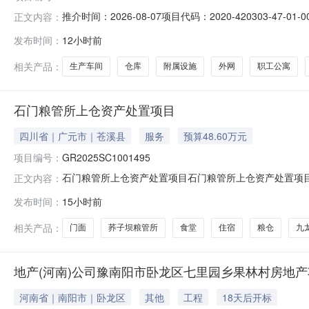
推介时间：2026-08-07项目代码：2020-420303
正文内容：
400000平方米，计容建筑面积约530000平方米。建
发布时间：
12小时前
金（万元）：100000所属行业：城建审核备类型：审
相关产品：
生产车间
仓库
附属设施
外网
职工公寓
石门粮管所上仓资产处置项目
四川省｜广元市｜苍溪县
服务
预算48.60万元
项目编号：
GR2025SC1001495
石门粮管所上仓资产处置项目石门粮管所上仓资产处置项目标的
正文内容：
日起10个工作日挂牌起始日期2025-05-20是否联合
发布时间：
15小时前
项目采取动态报价方式，限时报价期为公告期，延时报价期开
相关产品：
门面
荞子坝粮管所
食堂
住宿
粮仓
九
地产(河南)公司豫南阳市卧龙区七里园乡果林村房地产
河南省｜南阳市｜卧龙区
其他
工程
18天后开标