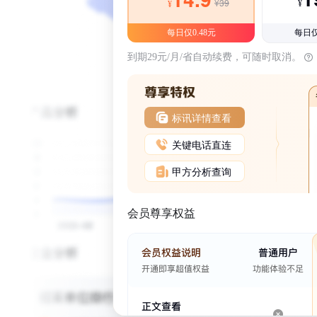
¥39
¥
¥
每日仅0.48元
每日仅
到期29元/月/省自动续费，可随时取消。
标讯详情查看
关键电话直连
甲方分析查询
会员尊享权益