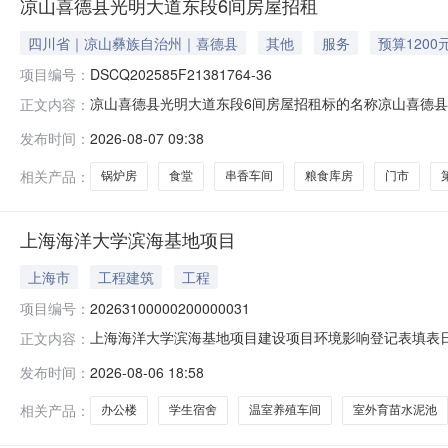
凉山喜德县光明大道东段6间房屋招租
四川省｜凉山彝族自治州｜喜德县
其他
服务
预算1200
项目编号：
DSCQ202585F21381764-36
凉山喜德县光明大道东段6间房屋招租标的名称凉山喜德县光明大
正文内容：
08-07挂牌截止日期2026-08-13是否联合出租
发布时间：
2026-08-07 09:38
限时报价期为公告期，延时报价期开始时间为公告截止日当日
相关产品：
锅炉房
食堂
串香车间
粮食库房
门市
上海海洋大学滨海基地项目
上海市
工程建筑
工程
项目编号：
20263100000200000031
上海海洋大学滨海基地项目建设项目环境影响登记表填表日期
正文内容：
占地面积（平方米）314500建设单位上海海洋大学法定代表人胡
发布时间：
2026-08-06 18:58
质新建备案依据该项目属于《建设项目环境影响评价分类
相关产品：
办公楼
学生宿舍
温室养殖车间
室外育苗水泥池