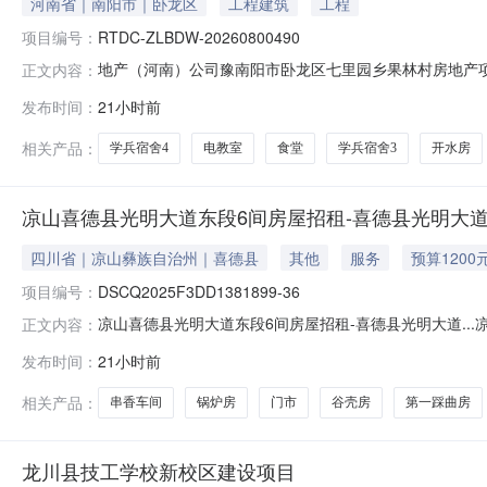
河南省｜南阳市｜卧龙区
工程建筑
工程
项目编号：
RTDC-ZLBDW-20260800490
地产（河南）公司豫南阳市卧龙区七里园乡果林村房地产项目标的
正文内容：
年租金底价:元占地面积:0面积:335平方米免租装修期:90标
发布时间：
21小时前
乡果林村-学兵宿舍3标的物类型:房屋建筑物年租金底价:元
相关产品：
学兵宿舍4
电教室
食堂
学兵宿舍3
开水房
凉山喜德县光明大道东段6间房屋招租-喜德县光明大
四川省｜凉山彝族自治州｜喜德县
其他
服务
预算1200
项目编号：
DSCQ2025F3DD1381899-36
凉山喜德县光明大道东段6间房屋招租-喜德县光明大道..
正文内容：
租-喜德县光明大道161号火把液第一踩曲房项目编码DSCQ
发布时间：
21小时前
2026-08-07是否联合出租否挂牌截止日期2026-
相关产品：
串香车间
锅炉房
门市
谷壳房
第一踩曲房
龙川县技工学校新校区建设项目