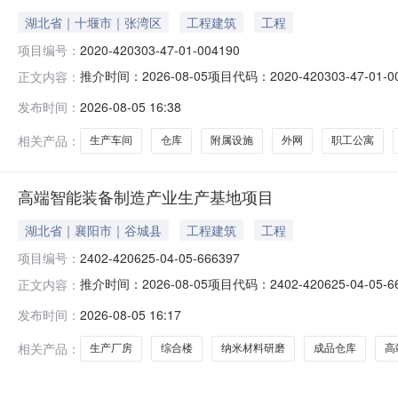
湖北省｜十堰市｜张湾区
工程建筑
工程
项目编号：
2020-420303-47-01-004190
推介时间：2026-08-05项目代码：2020-420303
正文内容：
400000平方米，计容建筑面积约530000平方米。建
发布时间：
2026-08-05 16:38
金（万元）：100000所属行业：城建审核备类型：审
相关产品：
生产车间
仓库
附属设施
外网
职工公寓
高端智能装备制造产业生产基地项目
湖北省｜襄阳市｜谷城县
工程建筑
工程
项目编号：
2402-420625-04-05-666397
推介时间：2026-08-05项目代码：2402-420625
正文内容：
智能装备制造产业生产基地项目。主要建设纳米材料研磨
发布时间：
2026-08-05 16:17
库、综合楼、技术研发楼、食堂等公辅设施。总投资（万元）
相关产品：
生产厂房
综合楼
纳米材料研磨
成品仓库
高