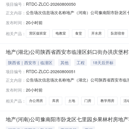
项目编号：
RTDC-ZLCC-20260800050
公告场次信息场次名称地产（河南）公司豫南阳市卧龙区七里园乡果林
正文内容：
2026-08-2418:00:00竞价时间2026-08-2609:
发布时间：
20小时前
ZLZCB-20260800065资产包名称地产（河南）公司
相关产品：
营区值班室
电教室
食堂
开水房
队部宿舍
地产(湖北)公司陕西省西安市临潼区斜口街办洪庆堡村
陕西省｜西安市｜临潼区
其他
工程
18天后开标
项目编号：
RTDC-ZLCC-20260800051
公告场次信息场次名称地产（湖北）公司陕西省西安市临潼区斜口街办
正文内容：
2026-08-2515:00:00竞价时间2026-08-2615:00:00
发布时间：
20小时前
责任公司资产包信息资产包编号RTDC-ZLZCB-2026080
相关产品：
办公用房
库房
土地
门房
教学用房
活
地产(河南)公司豫南阳市卧龙区七里园乡果林村房地产