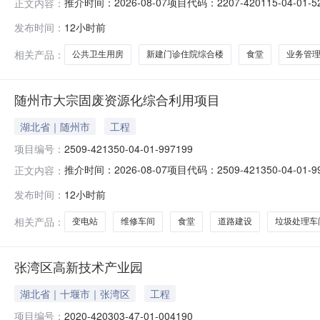
推介时间：2026-08-07项目代码：2207-420115-
正文内容：
米，总建筑面积23762.80平方米，新建门诊住院综合楼
发布时间：
12小时前
5000所属行业：卫生审核备类型：审批项目类别：国家
相关产品：
公共卫生用房
新建门诊住院综合楼
食堂
业务管
随州市大宗固废资源化综合利用项目
湖北省｜随州市
工程
项目编号：
2509-421350-04-01-997199
推介时间：2026-08-07项目代码：2509-42135
正文内容：
地面积约51800㎡，总建筑面积53000㎡，其中生
发布时间：
12小时前
套完成区内道路、停车场、绿化、消防等配套设施。总投资
相关产品：
变电站
维修车间
食堂
道路建设
垃圾处理车
张湾区高新技术产业园
湖北省｜十堰市｜张湾区
工程
项目编号：
2020-420303-47-01-004190