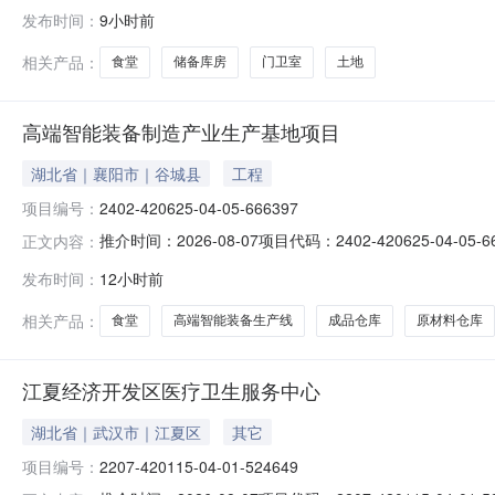
2510:00:00竞价时间2026-08-2610:00:00--2
发布时间：
9小时前
20260800094资产包名称地产（四川）公司四川省乐山市
相关产品：
食堂
储备库房
门卫室
土地
高端智能装备制造产业生产基地项目
湖北省｜襄阳市｜谷城县
工程
项目编号：
2402-420625-04-05-666397
推介时间：2026-08-07项目代码：2402-420625
正文内容：
智能装备制造产业生产基地项目。主要建设纳米材料研磨
发布时间：
12小时前
库、综合楼、技术研发楼、食堂等公辅设施。总投资（万元）
相关产品：
食堂
高端智能装备生产线
成品仓库
原材料仓库
江夏经济开发区医疗卫生服务中心
湖北省｜武汉市｜江夏区
其它
项目编号：
2207-420115-04-01-524649