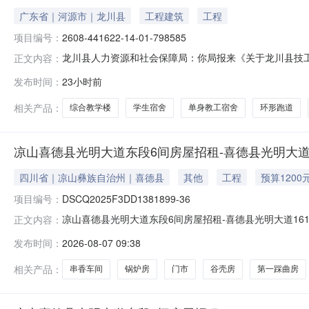
广东省｜河源市｜龙川县
工程建筑
工程
项目编号：
2608-441622-14-01-798585
龙川县人力资源和社会保障局：你局报来《关于龙川县技
正文内容：
性研究报告及有关事项批复如下：一、为补齐我县职业教
发布时间：
23小时前
建设项目可行性研究报告》，同意项目建设。二、项目投资项目统
龙川县幸福新城内。五、项
相关产品：
综合教学楼
学生宿舍
单身教工宿舍
环形跑道
凉山喜德县光明大道东段6间房屋招租-喜德县光明大道
四川省｜凉山彝族自治州｜喜德县
其他
工程
预算1200
项目编号：
DSCQ2025F3DD1381899-36
凉山喜德县光明大道东段6间房屋招租-喜德县光明大道16
正文内容：
DSCQ2025F3DD1381899-36出租底价0.12万元
发布时间：
2026-08-07 09:38
否允许联合承租否是否涉及优先权不涉及确认取消一、标
相关产品：
串香车间
锅炉房
门市
谷壳房
第一踩曲房