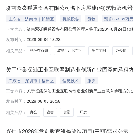
济南双崟暖通设备有限公司名下房屋建(构)筑物及机
山东省｜济南市｜长清区
机械设备
货物
预算663.39万
济南双崟暖通设备有限公司管理人将于2026年8月24日1
正文内容：
位：山东省济南市长清区人民法院，网址：https://auct
发布时间：
2026-08-06 12:22
建（构）筑物及机器设备资产。起拍价：6,633,936.84元，
相关产品：
构件存放棚
玻璃厂厂房车间
生产车间
办公楼
关于征集深汕工业互联网制造业创新产业园意向承租
广东省｜深圳市｜福田区
信息技术
服务
关于征集深汕工业互联网制造业创新产业园意向承租方的公
正文内容：
车工业园，重点引进智能网联汽车全产业链，包括驱动电机
发布时间：
2026-08-05 20:58
工厂33万平方米、研发总部办公18万平方米、高端酒店、
舍、食堂意向承租方，征集面积
相关产品：
办公
宿舍
食堂
厂房
兴仁市2026年学前教育维修改造项目(三期)需求公示