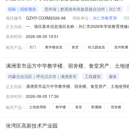
招标｜招标预告
贵州省｜黔西南布依族苗族自治州｜兴仁市
项目编号：
GZHY-CGXM2026-98
招标单位：
兴仁市教育局
代
一、项目基本信息项目名称：兴仁市2026年学前教育维修改造项目
正文内容：
个工作日）时间：2026年08月05日至2026年08
发布时间：
2026-08-05 19:51
单位名称：兴仁市教育局项目联系人：付先生联系电话：0859
相关产品：
大门
教学楼改造
食堂
幼儿园改造
室外附属
满洲里市远方中学教学楼、宿舍楼、食堂房产、土地
内蒙古自治区｜呼伦贝尔市｜满洲里市
工程建筑
服务
满洲里市远方中学教学楼、宿舍楼、食堂房产、土地使用权
正文内容：
满洲里市远方中学教学楼、宿舍楼、食堂房产、土地使用权
发布时间：
2026-08-05 17:36
方中学食堂；4、满洲里市南区阜城街南道口路东外环路
依据司法裁定法院执行案号（202
相关产品：
土地使用权
教学楼
食堂
附属物
宿舍楼
张湾区高新技术产业园