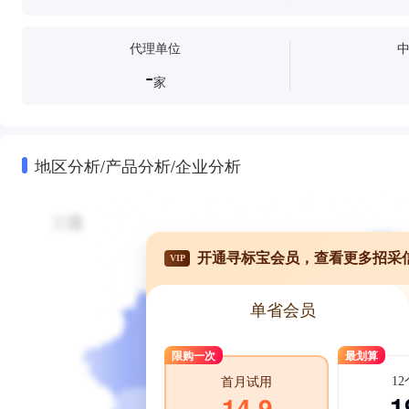
代理单位
-
家
地区分析/产品分析/企业分析
开通寻标宝会员，查看更多招采
VIP
单省会员
限购一次
最划算
1
首月试用
1
14.9