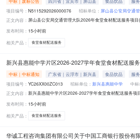
中标｜废标公告
四川省｜宜宾市｜屏山县
食品饮品
服务
项目编号：
N5115292026000076
招标单位：
屏山县公安局交通管
屏山县公安局交通管理大队2026年食堂食材配送服务项目(二
正文内容：
次)二、项目终止的原因终止合同包：合同包1终止原因：
发布时间：
15小时前
督、投诉受理部门：宜宾市屏山县财政局；地址：宜宾市屏山县
信
相关产品：
食堂食材配送服务
新兴县惠能中学片区2026-2027学年食堂食材配送服
中标｜中标通知
广东省｜云浮市｜新兴县
食品饮品
服务
项目编号：
YC26XX00ZC013
招标单位：
新兴县惠能中学
中标
新兴县惠能中学片区2026-2027学年食堂食材配送服务项
正文内容：
三、采购结果合同包1(粮油面类):供应商名称供应商地址中
发布时间：
15小时前
鲜肉禽蛋类):供应商名称供应商地址中标（成交）金额大正
相关产品：
食堂食材配送服务
华诚工程咨询集团有限公司关于中国工商银行股份有限