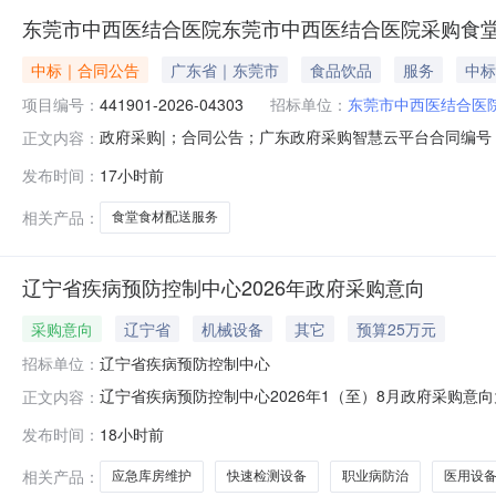
东莞市中西医结合医院东莞市中西医结合医院采购食
中标｜合同公告
广东省｜东莞市
食品饮品
服务
中标
项目编号：
441901-2026-04303
招标单位：
东莞市中西医结合医
政府采购|；合同公告；广东政府采购智慧云平台合同编号：4419
正文内容：
人名称：东莞市中西医结合医院一、合同编号441901-202
发布时间：
17小时前
市中西医结合医院采购食堂食材配送服务五、合同主体采购人
相关产品：
食堂食材配送服务
辽宁省疾病预防控制中心2026年政府采购意向
采购意向
辽宁省
机械设备
其它
预算25万元
招标单位：
辽宁省疾病预防控制中心
辽宁省疾病预防控制中心2026年1（至）8月政府采购意
正文内容：
关规定，现将辽宁省疾病预防控制中心2026年1（至）
发布时间：
18小时前
验室设备采购项目智能标准品安全管理系统：含1台主机、1
期预警的全流程闭环管
相关产品：
应急库房维护
快速检测设备
职业病防治
医用设