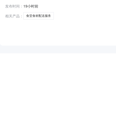
校、幼儿园自营食堂食材配送服务采购（2026年9月—2
发布时间：
19小时前
目团队投标人拟派服务管理团队具有以下证明（证书）的：
有
相关产品：
食堂食材配送服务
NEW
HOT
5折起
暂时没有搜索结果…