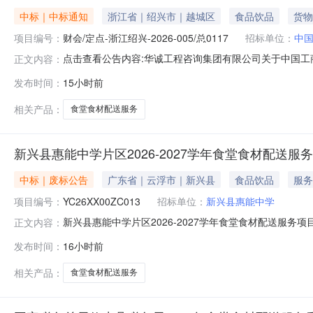
中标｜中标通知
浙江省｜绍兴市｜越城区
食品饮品
货物
项目编号：
财会/定点-浙江绍兴-2026-005/总0117
招标单位：
中
点击查看公告内容:华诚工程咨询集团有限公司关于中国工
正文内容：
发布时间：
15小时前
相关产品：
食堂食材配送服务
新兴县惠能中学片区2026-2027学年食堂食材配送服
中标｜废标公告
广东省｜云浮市｜新兴县
食品饮品
服务
项目编号：
YC26XX00ZC013
招标单位：
新兴县惠能中学
新兴县惠能中学片区2026-2027学年食堂食材配送服务项
正文内容：
三、采购结果合同包7(饮用水类):废标理由：符合专业条
发布时间：
16小时前
标）。五、评审专家（单一来源采购人员）名单：无六、代
告期限自本公
相关产品：
食堂食材配送服务