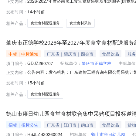
2026-2027年度济南员工食堂食材采购及配送服务(肉禽
正文内容：
源投资有限公司山东分公司-2026-2027年度济南员工食
发布时间：
14小时前
司-2026-2027年度济南员工食堂食材采购及配送服务(肉禽
相关产品：
食堂食材配送服务
食堂食材采购
肇庆市正德学校2026年至2027年度食堂食材配送服
中标｜中标通知
广东省｜肇庆市｜四会市
食品饮品
服务
项目编号：
GDJZ260707
招标单位：
肇庆市正德学校
中标单位
公告内容：发布机构：广东建智工程咨询有限公司采购计划编号：
正文内容：
公司项目经办人：冯少佳项目负责人：冯少佳一、项目编号：G
发布时间：
15小时前
学校2026年至2027年度食堂食材配送服务):供应商
相关产品：
食堂食材配送服务
鹤山市雍日幼儿园食堂食材联合集中采购项目投标邀
招标｜招标公告
广东省｜江门市｜鹤山市
食品饮品
货物
项目编号：
HSJLZB20260024
招标单位：
鹤山市雍日幼儿园