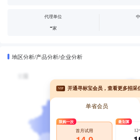
代理单位
-
家
地区分析/产品分析/企业分析
开通寻标宝会员，查看更多招采
VIP
单省会员
限购一次
最划算
1
首月试用
1
14.9