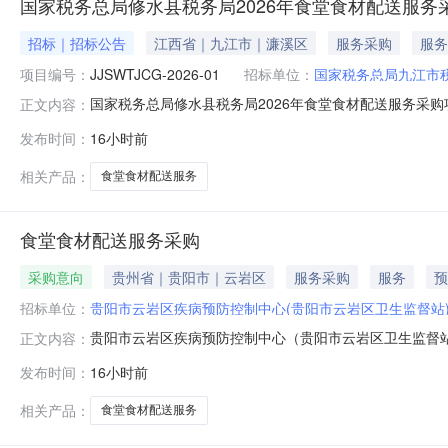
国家税务总局修水县税务局2026年食堂食材配送服务采购项目
招标｜招标公告
江西省｜九江市｜濂溪区
服务采购
服务
项目编号：
JJSWTJCG-2026-01
招标单位：
国家税务总局九江市
国家税务总局修水县税务局2026年食堂食材配送服务采购项
正文内容：
项目招标项目的潜在投标人应在江西浩瀚工程管理有限公司（
发布时间：
16小时前
（北京时间）前递交投标文件。一、项目基本情况项目编号：JJ
相关产品：
食堂食材配送服务
食堂食材配送服务采购
采购意向
贵州省｜贵阳市｜云岩区
服务采购
服务
预
招标单位：
贵阳市云岩区疾病预防控制中心(贵阳市云岩区卫生监督站
贵阳市云岩区疾病预防控制中心（贵阳市云岩区卫生监督站
正文内容：
区疾病预防控制中心（贵阳市云岩区卫生监督站）2026
发布时间：
16小时前
配送服务采购预算金额：180.000000万元(人民币
水产品及水产加工类、粮油
相关产品：
食堂食材配送服务