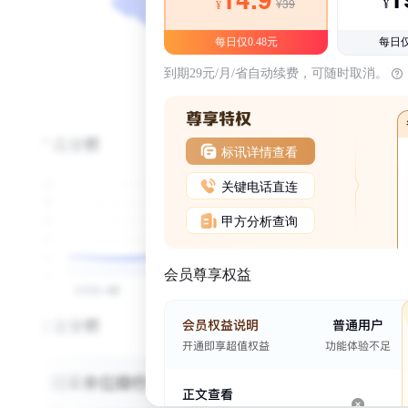
¥39
¥
¥
每日仅0.48元
每日仅
到期29元/月/省自动续费，可随时取消。
标讯详情查看
关键电话直连
甲方分析查询
会员尊享权益