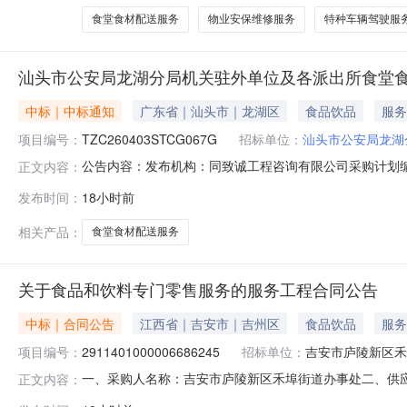
食堂食材配送服务
物业安保维修服务
特种车辆驾驶服
汕头市公安局龙湖分局机关驻外单位及各派出所食堂
中标｜中标通知
广东省｜汕头市｜龙湖区
食品饮品
服务
项目编号：
TZC260403STCG067G
招标单位：
汕头市公安局龙湖
公告内容：发布机构：同致诚工程咨询有限公司采购计划编号：4
正文内容：
人：李霞林项目负责人：赵华燕一、项目编号：TZC260
发布时间：
18小时前
津派出所、珠池派出所、金园派出所食堂食材配送服务):
相关产品：
食堂食材配送服务
关于食品和饮料专门零售服务的服务工程合同公告
中标｜合同公告
江西省｜吉安市｜吉州区
食品饮品
服务
项目编号：
2911401000006686245
招标单位：
吉安市庐陵新区禾
一、采购人名称：吉安市庐陵新区禾埠街道办事处二、供
正文内容：
采购项目编号：2911401000006686245五、合同编号