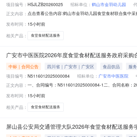
项目编号：
HSJLZB20260025
招标单位：
鹤山市金羽幼儿园
点击查看公告内容:鹤山市金羽幼儿园食堂食材联合集中采购
正文内容：
发布时间：
15小时前
相关产品：
食堂食材配送服务
广安市中医医院2026年度食堂食材配送服务政府采购
中标｜合同公告
四川省｜广安市｜广安区
食品饮品
服务
项目编号：
N5116012025000084
招标单位：
广安市中医医院
一、合同编号：N5116012025000084-1二、合同名
正文内容：
采购人(甲方)：广安市中医医院地址：广安市广安区翠屏路1
发布时间：
15小时前
13183912139六、合同主要信息主要标的：序号名称数量(单
相关产品：
食堂食材配送服务
屏山县公安局交通管理大队2026年食堂食材配送服务项