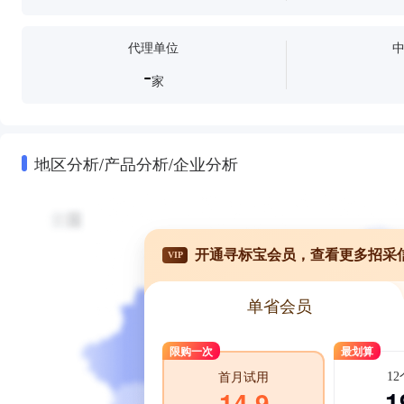
代理单位
-
家
地区分析/产品分析/企业分析
开通寻标宝会员，查看更多招采
VIP
单省会员
限购一次
最划算
1
首月试用
1
14.9