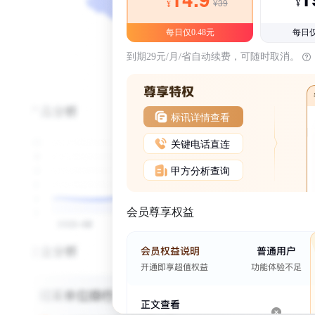
¥39
¥
¥
每日仅0.48元
每日仅
到期29元/月/省自动续费，可随时取消。
标讯详情查看
关键电话直连
甲方分析查询
会员尊享权益