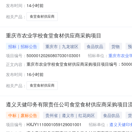
目的潜在投标人应在新疆政府采购网（http://www.ccgp
发布时间：
14小时前
本情况项目编号：XJQXZB-2026-049项目名称：伊州
相关产品：
食堂食材供应商
重庆市农业学校食堂食材供应商采购项目
招标｜招标公告
重庆市｜九龙坡区
食品饮品
货物
预
项目编号：
50000120260807030103001
招标单位：
重庆市农业
重庆市农业学校食堂食材供应商采购项目项目编号：50000
正文内容：
称：采购人）的委托，对重庆市农业学校食堂食材供应商
发布时间：
16小时前
第二年（万元）第三年（万元）保证金（万元）中标人数量（
本项是2家入围中
相关产品：
食堂食材供应商
遵义天健印务有限责任公司食堂食材供应商采购项目
中标｜废标公告
贵州省｜遵义市｜红花岗区
食品饮品
货
项目编号：
HXJY1110001059129001001
招标单位：
遵义天健印