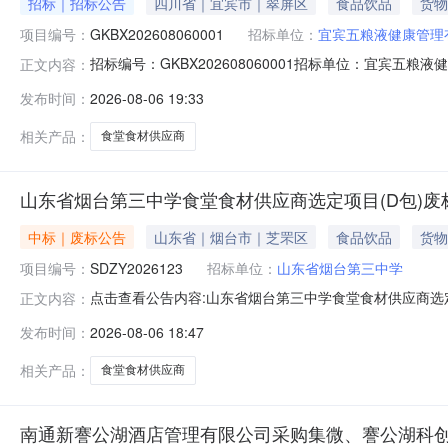
招标｜招标公告
四川省｜宜宾市｜翠屏区
食品饮品
货物
项目编号：
GKBX202608060001
招标单位：
宜宾五粮液健康管理
招标编号：GKBX202608060001招标单位：宜
正文内容：
任公司委托四川国际招标有限责任公司，拟对宜宾五粮液
发布时间：
2026-08-06 19:33
的比选活动。一、比选项目基本情况1.项目编号：宜五健管
共2个包，比选产生宜宾五
相关产品：
食堂食材供应商
山东省烟台第三中学食堂食材供应商选定项目(D包)废
中标｜废标公告
山东省｜烟台市｜芝罘区
食品饮品
货物
项目编号：
SDZY2026123
招标单位：
山东省烟台第三中学
点击查看公告内容:山东省烟台第三中学食堂食材供应商选定
正文内容：
发布时间：
2026-08-06 18:47
相关产品：
食堂食材供应商
南通新謇公湖酒店管理有限公司采购集微、謇公湖科