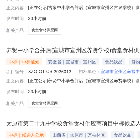
[正在公示]古泉中小学合并后（宣城市宣州区古泉学校）食堂
正文内容：
古泉学校）食堂食材供应商采购三、成交信息：供应商名称：
发布时间：
23小时前
率）四、代理服务收费标准及金额：1.代理服务收费标准：
本次
相关产品：
食堂食材供应商
养贤中小学合并后(宣城市宣州区养贤学校)食堂食材
中标｜中标通知
安徽省｜宣城市｜宣州区
食品饮品
货物
项目编号：
XZQ-QT-CS-2026012
招标单位：
宣城市宣州区养贤中
[正在公示]养贤中小学合并后（宣城市宣州区养贤学校）食堂
正文内容：
养贤学校）食堂食材供应商采购三、成交信息：供应商名称：
发布时间：
23小时前
率）四、代理服务收费标准及金额：1.代理服务收费标准：
对本次公告内
相关产品：
食堂食材供应商
太原市第二十九中学校食堂食材供应商项目中标候选
中标｜候选人公示
山西省｜太原市｜万柏林区
食品饮品