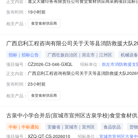
遵义天健印务有限责任公司食堂食材供应商采购项目流标公告一
正文内容：
供应商采购项目二、项目终止的原因响应文件提交截止时
发布时间：
19小时前
人信息名称：遵义天健印务有限责任公司地址：贵州省遵义市
相关产品：
食堂食材供应商
广西启利工程咨询有限公司关于天等县消防救援大队2026年
招标｜招标公告
广西壮族自治区｜崇左市｜江州区
机械设备
项目编号：
CZ2026-C3-046-GXQL
招标单位：
崇左市消防救援支
广西启利工程咨询有限公司关于天等县消防救援大队2026年度
正文内容：
度食堂食材供应商采购项目采购项目的潜在供应商应在广西
发布时间：
23小时前
08月21日10点00分（北京时间）前提交响应文件。一、项
相关产品：
食堂食材供应商
古泉中小学合并后(宣城市宣州区古泉学校)食堂食材
中标｜中标通知
安徽省｜宣城市｜宣州区
食品饮品
货物
项目编号：
XZQ-QT-CS-2026010
招标单位：
宣城市宣州区古泉中